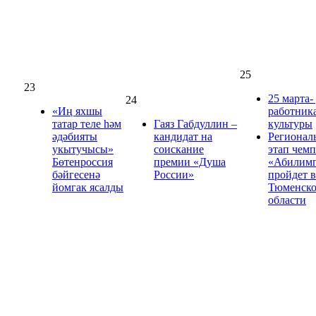
25
23
25 марта-
24
«Иң яхшы
работник
татар теле һәм
Гаяз Габдуллин –
культуры
әдәбияты
кандидат на
Регионал
укытучысы»
соискание
этап чем
Бөтенроссия
премии «Душа
«Абилим
бәйгесенә
России»
пройдет в
йомгак ясалды
Тюменск
области