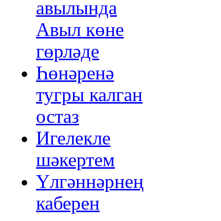
авылында
Авыл көне
гөрләде
Һөнәренә
тугры калган
остаз
Игелекле
шәкертем
Үлгәннәрнең
каберен