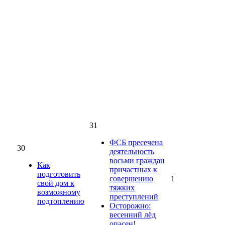
31
ФСБ пресечена
30
деятельность
восьми граждан
Как
причастных к
подготовить
совершению
1
свой дом к
тяжких
возможному
преступлений
подтоплению
Осторожно:
весенний лёд
опасен!