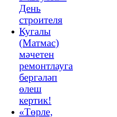
День
строителя
Кугалы
(Матмас)
мәчетен
ремонтлауга
бергәләп
өлеш
кертик!
«Төрле,