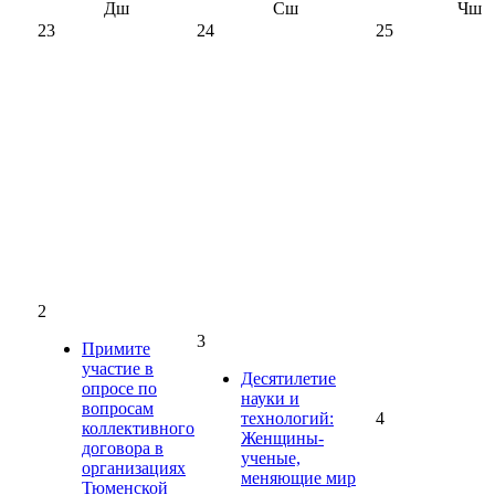
Дш
Сш
Чш
23
24
25
2
3
Примите
участие в
Десятилетие
опросе по
науки и
вопросам
технологий:
4
коллективного
Женщины-
договора в
ученые,
организациях
меняющие мир
Тюменской