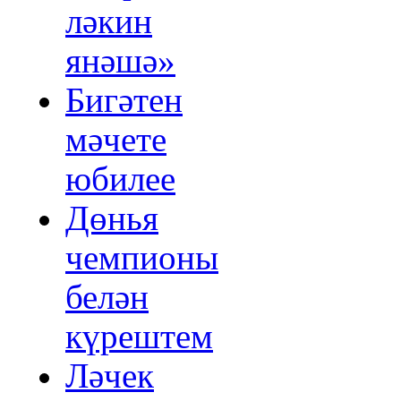
ләкин
янәшә»
Бигәтен
мәчете
юбилее
Дөнья
чемпионы
белән
күрештем
Ләчек