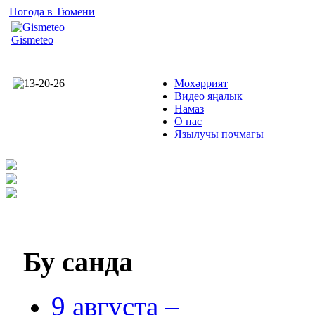
Погода в Тюмени
Gismeteo
Мөхәррият
Видео яңалык
Намаз
О нас
Язылучы почмагы
Бу
санда
9 августа –