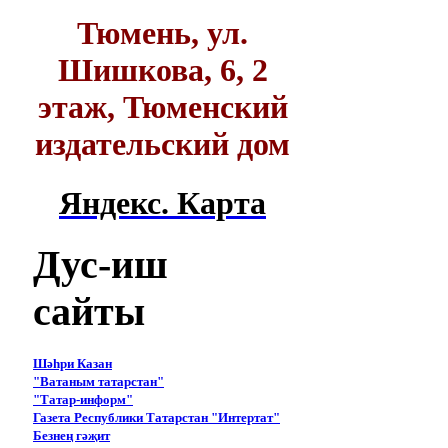
Тюмень, ул.
Шишкова, 6, 2
этаж, Тюменский
издательский дом
Яндекс. Карта
Дус-иш
сайты
Шәһри Казан
"Ватаным татарстан"
"Татар-информ"
Газета Республики Татарстан "Интертат"
Безнең гәҗит