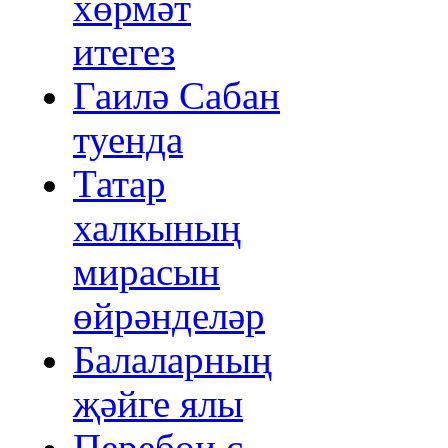
хөрмәт
итегез
Гаилә Сабан
туенда
Татар
халкының
мирасын
өйрәнделәр
Балаларның
җәйге ялы