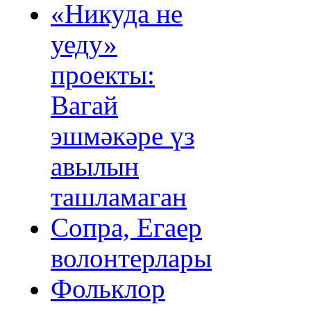
«Никуда не
уеду»
проекты:
Вагай
эшмәкәре үз
авылын
ташламаган
Сопра, Егаер
волонтерлары
Фольклор