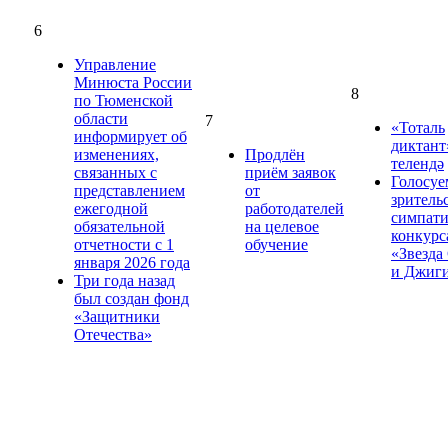
6
Управление
Минюста России
8
по Тюменской
области
7
«Тоталь
информирует об
диктант
изменениях,
Продлён
телендә
связанных с
приём заявок
Голосуе
представлением
от
зритель
ежегодной
работодателей
симпат
обязательной
на целевое
конкурс
отчетности с 1
обучение
«Звезда
января 2026 года
и Джиг
Три года назад
был создан фонд
«Защитники
Отечества»