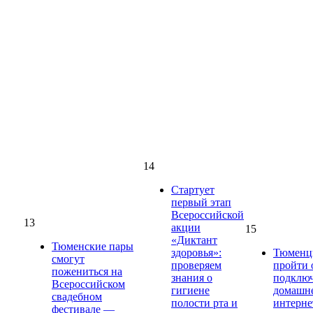
14
Стартует
первый этап
Всероссийской
13
акции
15
«Диктант
Тюменские пары
здоровья»:
Тюменц
смогут
проверяем
пройти 
пожениться на
знания о
подклю
Всероссийском
гигиене
домашн
свадебном
полости рта и
интерне
фестивале —