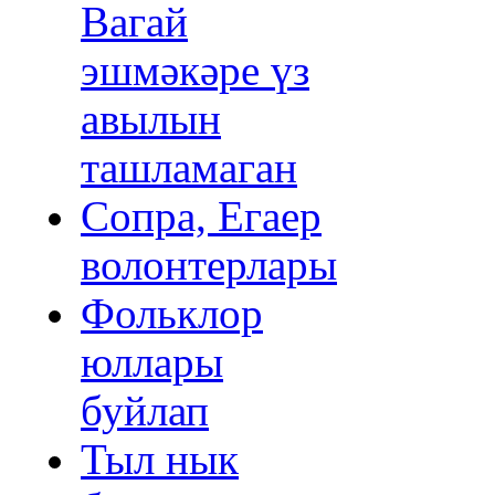
Вагай
эшмәкәре үз
авылын
ташламаган
Сопра, Егаер
волонтерлары
Фольклор
юллары
буйлап
Тыл нык