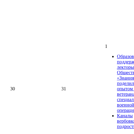
1
Образов
поддерж
лекторы
Общест
«Знания
поделил
30
31
опытом 
ветеран
специал
военно
операц
Каналы
вербовк
подрост