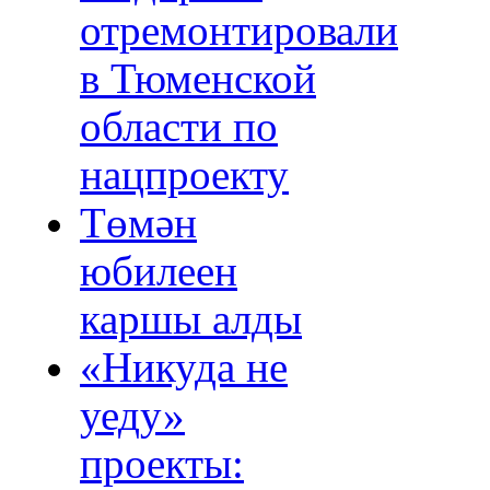
отремонтировали
в Тюменской
области по
нацпроекту
Төмән
юбилеен
каршы алды
«Никуда не
уеду»
проекты: