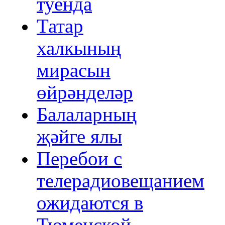
туенда
Татар
халкының
мирасын
өйрәнделәр
Балаларның
җәйге ялы
Перебои с
телерадиовещанием
ожидаются в