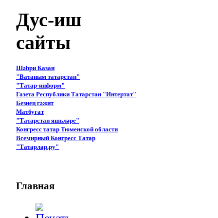
Дус-иш
сайты
Шәһри Казан
"Ватаным татарстан"
"Татар-информ"
Газета Республики Татарстан "Интертат"
Безнең гәҗит
Матбугат
"Татарстан яшьләре"
Конгресс татар Тюменской области
Всемирный Конгресс Татар
"Татарлар.ру"
Главная