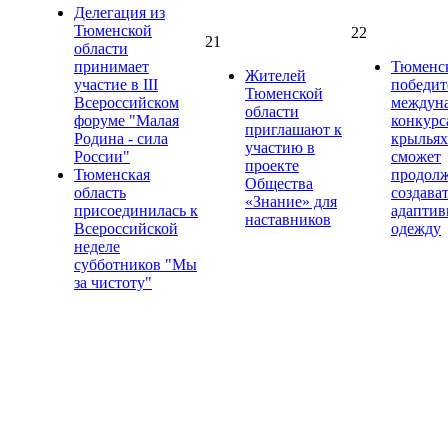
Делегация из
Тюменской
22
21
области
принимает
Тюменс
Жителей
участие в III
победит
Тюменской
Всероссийском
междун
области
форуме "Малая
конкурс
приглашают к
Родина - сила
крыльях
участию в
России"
сможет
проекте
Тюменская
продол
Общества
область
создава
«Знание» для
присоединилась к
адапти
наставников
Всероссийской
одежду
неделе
субботников "Мы
за чистоту"