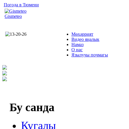
Погода в Тюмени
Gismeteo
Мөхәррият
Видео яңалык
Намаз
О нас
Язылучы почмагы
Бу
санда
Кугалы