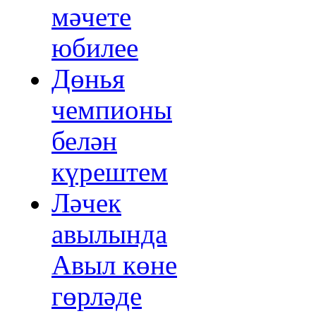
мәчете
юбилее
Дөнья
чемпионы
белән
күрештем
Ләчек
авылында
Авыл көне
гөрләде