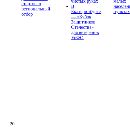
чистых руках
малых
стартовал
В
населе
региональный
Екатеринбурге
пунктах
отбор
— «Кубок
Защитников
Отечества»
для ветеранов
УрФО
20