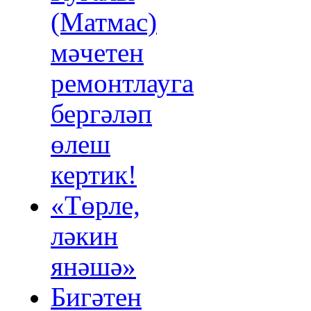
(Матмас)
мәчетен
ремонтлауга
бергәләп
өлеш
кертик!
«Төрле,
ләкин
янәшә»
Бигәтен