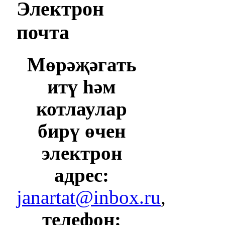
Электрон
почта
Мөрәҗәгать
итү һәм
котлаулар
бирү өчен
электрон
адрес:
janartat@inbox.ru
,
телефон: