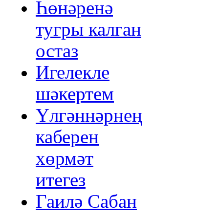
Һөнәренә
тугры калган
остаз
Игелекле
шәкертем
Үлгәннәрнең
каберен
хөрмәт
итегез
Гаилә Сабан