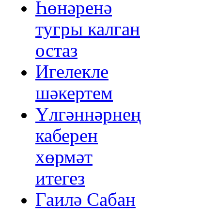
Һөнәренә
тугры калган
остаз
Игелекле
шәкертем
Үлгәннәрнең
каберен
хөрмәт
итегез
Гаилә Сабан