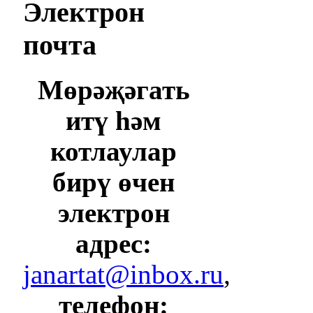
Электрон
почта
Мөрәҗәгать
итү һәм
котлаулар
бирү өчен
электрон
адрес:
janartat@inbox.ru
,
телефон: