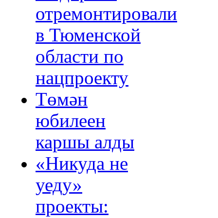
отремонтировали
в Тюменской
области по
нацпроекту
Төмән
юбилеен
каршы алды
«Никуда не
уеду»
проекты: