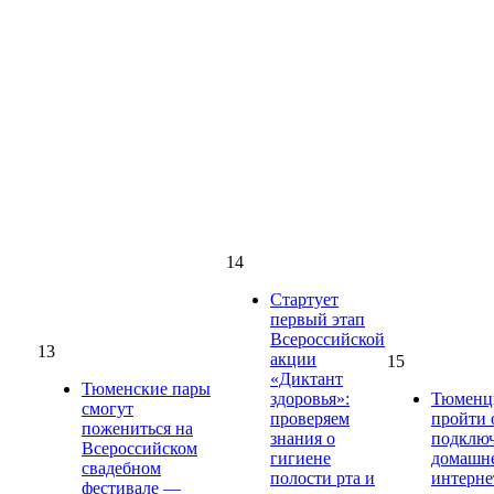
14
Стартует
первый этап
Всероссийской
13
акции
15
«Диктант
Тюменские пары
здоровья»:
Тюменц
смогут
проверяем
пройти 
пожениться на
знания о
подклю
Всероссийском
гигиене
домашн
свадебном
полости рта и
интерне
фестивале —