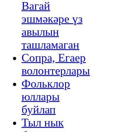
Вагай
эшмәкәре үз
авылын
ташламаган
Сопра, Егаер
волонтерлары
Фольклор
юллары
буйлап
Тыл нык