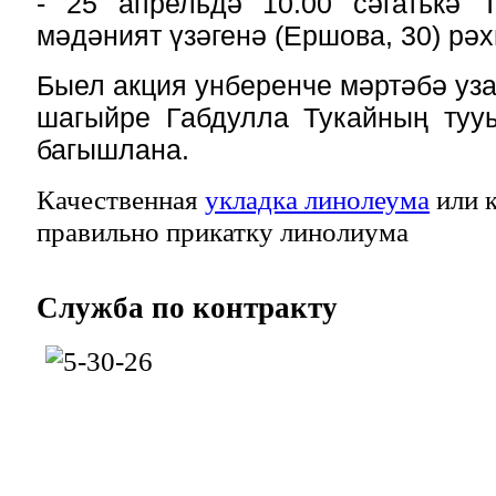
- 25 апрельдә 10.00 сәгатькә Т
мәдәният үзәгенә (Ершова, 30)
рәх
Быел акция унберенче мәртәбә уза
шагыйре Габдулла Тукайның тууы
багышлана.
Качественная
укладка линолеума
или к
правильно прикатку линолиума
Служба
по контракту