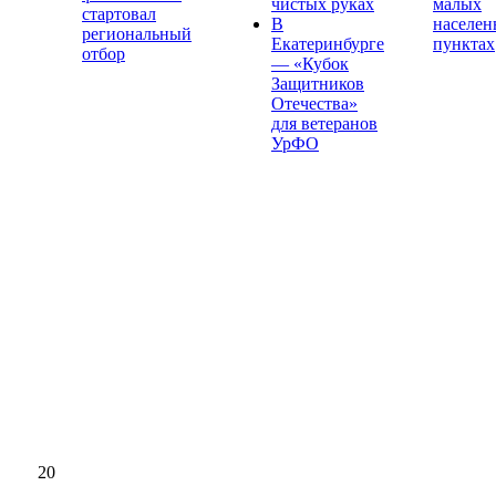
чистых руках
малых
стартовал
В
населе
региональный
Екатеринбурге
пунктах
отбор
— «Кубок
Защитников
Отечества»
для ветеранов
УрФО
20