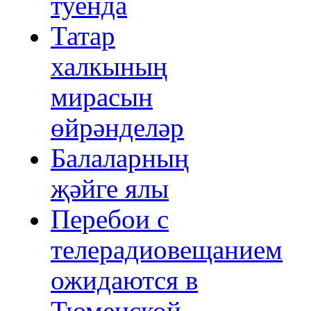
туенда
Татар
халкының
мирасын
өйрәнделәр
Балаларның
җәйге ялы
Перебои с
телерадиовещанием
ожидаются в