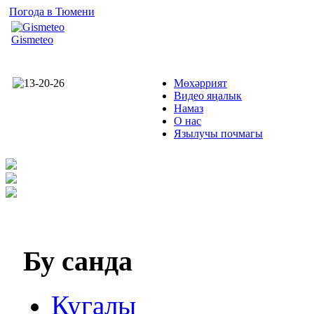
Погода в Тюмени
Gismeteo
Мөхәррият
Видео яңалык
Намаз
О нас
Язылучы почмагы
Бу
санда
Кугалы