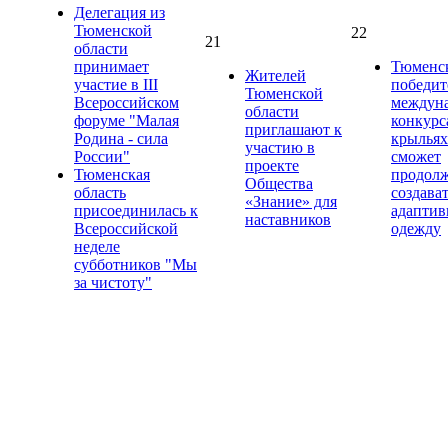
Делегация из
Тюменской
22
21
области
принимает
Тюменс
Жителей
участие в III
победит
Тюменской
Всероссийском
междун
области
форуме "Малая
конкурс
приглашают к
Родина - сила
крыльях
участию в
России"
сможет
проекте
Тюменская
продол
Общества
область
создава
«Знание» для
присоединилась к
адапти
наставников
Всероссийской
одежду
неделе
субботников "Мы
за чистоту"