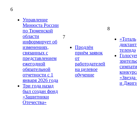
6
Управление
Минюста России
8
по Тюменской
области
7
«Тоталь
информирует об
диктант
изменениях,
Продлён
телендә
связанных с
приём заявок
Голосуе
представлением
от
зритель
ежегодной
работодателей
симпат
обязательной
на целевое
конкурс
отчетности с 1
обучение
«Звезда
января 2026 года
и Джиг
Три года назад
был создан фонд
«Защитники
Отечества»