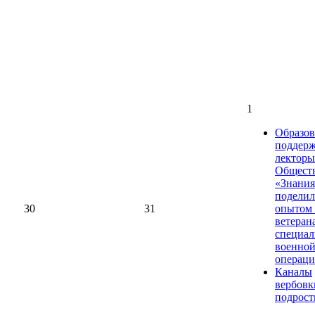
1
Образов
поддерж
лекторы
Общест
«Знания
поделил
30
31
опытом 
ветеран
специал
военно
операц
Каналы
вербовк
подрост