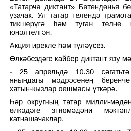
«Татарча диктант» Бөтендөнья б
узачак. Ул татар телендә грамо
тикшерүгә һәм туган телне п
юнәлтелгән.
Акция ирекле һәм түләүсез.
Өлкәбездәге кайбер диктант язу м
- 25 апрельдә 10.30 сәгатьт
янындагы мәдрәсенең беренч
хатын-кызлар оешмасы үткәрә.
Һәр округның татар милли-мәдән
өлкәдәге этномәдәни мәктә
катнашачаклар.