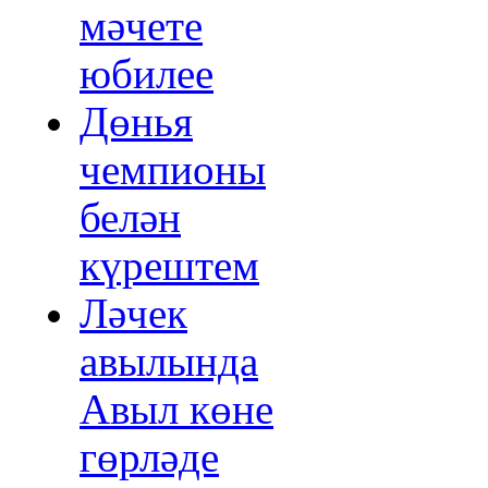
мәчете
юбилее
Дөнья
чемпионы
белән
күрештем
Ләчек
авылында
Авыл көне
гөрләде