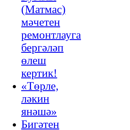
(Матмас)
мәчетен
ремонтлауга
бергәләп
өлеш
кертик!
«Төрле,
ләкин
янәшә»
Бигәтен