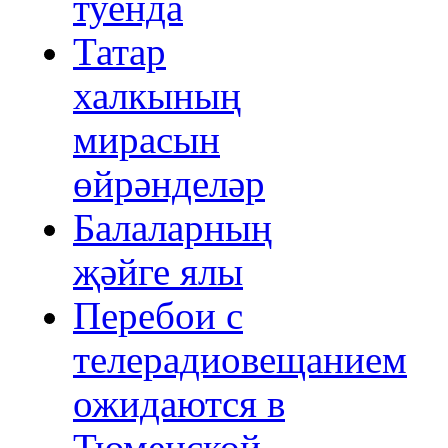
туенда
Татар
халкының
мирасын
өйрәнделәр
Балаларның
җәйге ялы
Перебои с
телерадиовещанием
ожидаются в