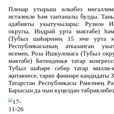
Пленар утырыш өлкәбез мөгаллим
истәлекле һәм тантаналы булды. Таны
әдәбияты укытучылары: Рузилә И
округы, Индрәй урта мәктәбе) һәм
(Тубыл шәһәренең 15 нче урта мә
Республикасының атказанган укы
исемен, Роза Ишкуловага (Тубыл окр
мәктәбе) Бөтендөнья татар конгрес
Тубыл шәһәре себер татар милли-м
җитәкчесе, тарих фәннәре кандидаты 
Татарстан Республикасы Рәисенең Р
Барысын да чын күңелдән тәбриклибез