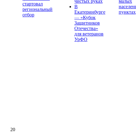
чистых руках
малых
стартовал
В
населе
региональный
Екатеринбурге
пунктах
отбор
— «Кубок
Защитников
Отечества»
для ветеранов
УрФО
20