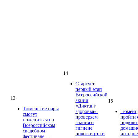
14
Стартует
первый этап
Всероссийской
13
акции
15
«Диктант
Тюменские пары
здоровья»:
Тюменц
смогут
проверяем
пройти 
пожениться на
знания о
подклю
Всероссийском
гигиене
домашн
свадебном
полости рта и
интерне
фестивале —