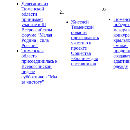
Делегация из
Тюменской
22
21
области
принимает
Тюменс
Жителей
участие в III
победит
Тюменской
Всероссийском
междун
области
форуме "Малая
конкурс
приглашают к
Родина - сила
крыльях
участию в
России"
сможет
проекте
Тюменская
продол
Общества
область
создава
«Знание» для
присоединилась к
адапти
наставников
Всероссийской
одежду
неделе
субботников "Мы
за чистоту"