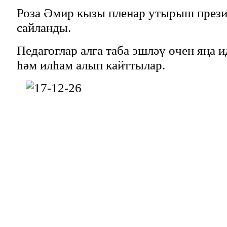
Роза Әмир кызы пленар утырыш през
сайланды.
Педагоглар алга таба эшләү өчен яңа 
һәм илһам алып кайттылар.