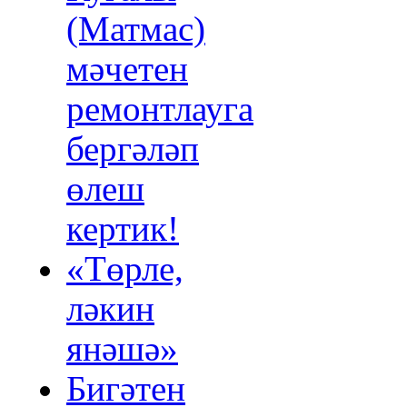
(Матмас)
мәчетен
ремонтлауга
бергәләп
өлеш
кертик!
«Төрле,
ләкин
янәшә»
Бигәтен