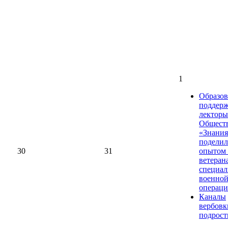
1
Образов
поддерж
лекторы
Общест
«Знания
поделил
30
31
опытом 
ветеран
специал
военно
операц
Каналы
вербовк
подрост