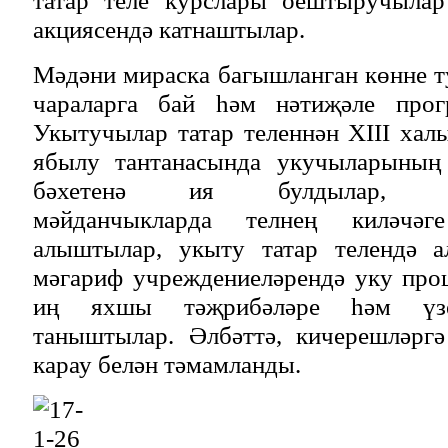
акциясендә катнаштылар.
Мәдәни мираска багышланган көнне ту
чараларга бай һәм нәтиҗәле про
Укытучылар татар теленнән XIII ха
ябылу тантанасында укучыларының
бәхетенә ия булдылар, диск
мәйданчыкларда телнең киләчә
алыштылар, укыту татар телендә а
мәгариф учреждениеләрендә уку пр
иң яхшы тәҗрибәләре һәм үзен
таныштылар. Әлбәттә, кичерешләргә
карау белән тәмамланды.