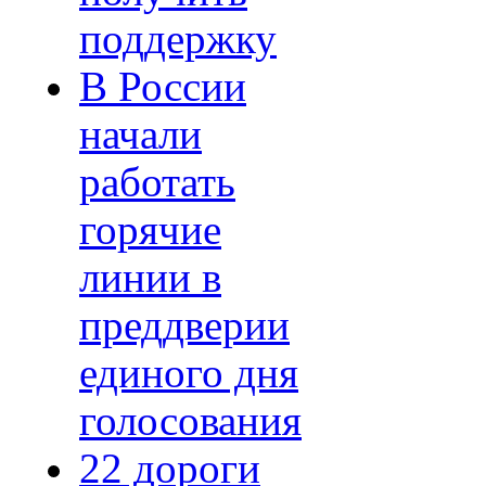
поддержку
В России
начали
работать
горячие
линии в
преддверии
единого дня
голосования
22 дороги