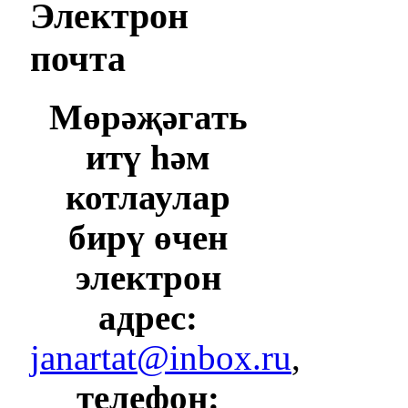
Электрон
почта
Мөрәҗәгать
итү һәм
котлаулар
бирү өчен
электрон
адрес:
janartat@inbox.ru
,
телефон: