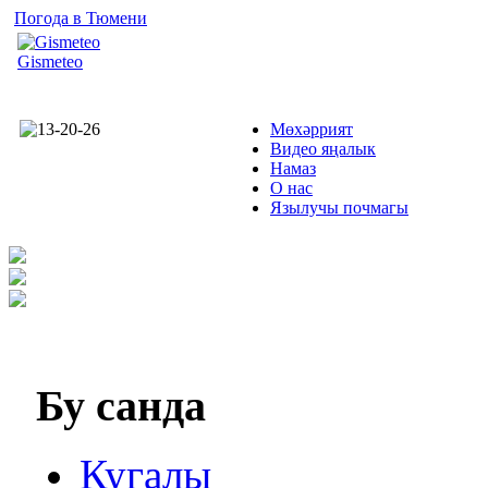
Погода в Тюмени
Gismeteo
Мөхәррият
Видео яңалык
Намаз
О нас
Язылучы почмагы
Бу
санда
Кугалы