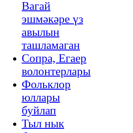
Вагай
эшмәкәре үз
авылын
ташламаган
Сопра, Егаер
волонтерлары
Фольклор
юллары
буйлап
Тыл нык