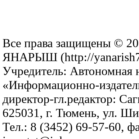
Все права защищены © 201
ЯНАРЫШ (http://yanarish7
Учредитель: Автономная 
«Информационно-издател
директор-гл.редактор: Са
625031, г. Тюмень, ул. Ши
Тел.: 8 (3452) 69-57-60, ф