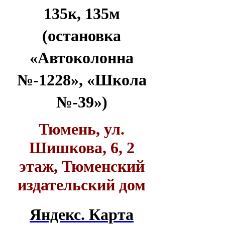
135к, 135м
(остановка
«Автоколонна
№-1228», «Школа
№-39»)
Тюмень, ул.
Шишкова, 6, 2
этаж, Тюменский
издательский дом
Яндекс. Карта