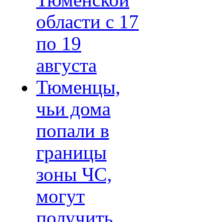
Тюменской
области с 17
по 19
августа
Тюменцы,
чьи дома
попали в
границы
зоны ЧС,
могут
получить