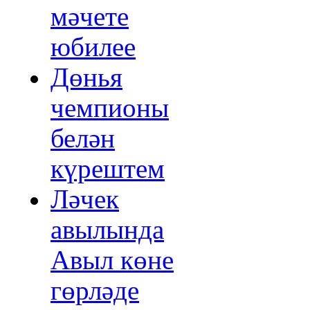
мәчете
юбилее
Дөнья
чемпионы
белән
күрештем
Ләчек
авылында
Авыл көне
гөрләде