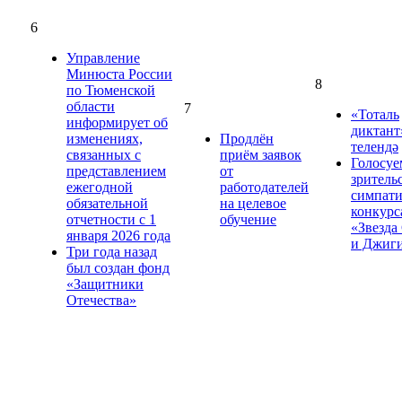
6
Управление
Минюста России
8
по Тюменской
области
7
«Тоталь
информирует об
диктант
изменениях,
Продлён
телендә
связанных с
приём заявок
Голосуе
представлением
от
зритель
ежегодной
работодателей
симпат
обязательной
на целевое
конкурс
отчетности с 1
обучение
«Звезда
января 2026 года
и Джиг
Три года назад
был создан фонд
«Защитники
Отечества»