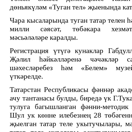
дөньякүләм «Туган тел» җыенында ка
Чара кысаларында туган татар телен 
милли сәясәт, төбәкара хезмә
мәсьәләләре каралды.
Регистрация үтүгә кунаклар Габду
Җәлил һәйкәлләренә чәчәкләр са
шәхесләребез һәм «Белем» музей
үткәрелде.
Татарстан Республикасы фәннәр ака
ачу тантанасы булды, биредә үк Г.Ту
тулуга багышланган фәнни-методик 
Шул ук көнне илебезнең 28 төбәген
җыелган татар теле укытучылары, м
татар теле курслары оештыручылар