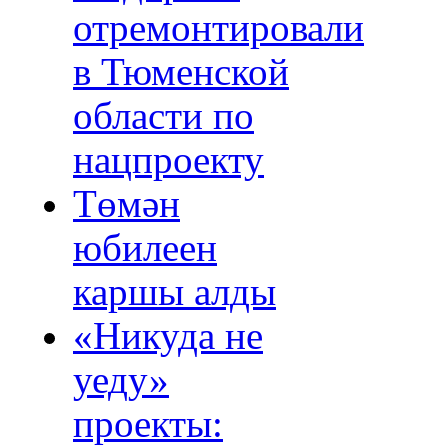
отремонтировали
в Тюменской
области по
нацпроекту
Төмән
юбилеен
каршы алды
«Никуда не
уеду»
проекты: