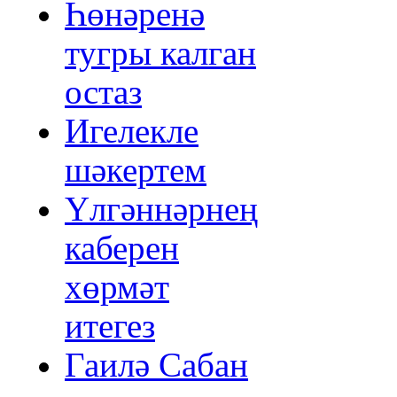
Һөнәренә
тугры калган
остаз
Игелекле
шәкертем
Үлгәннәрнең
каберен
хөрмәт
итегез
Гаилә Сабан