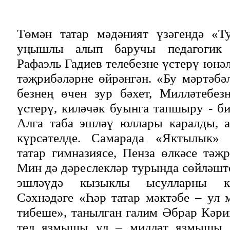
Төмән татар мәдәният үзәгендә «Ту
уңышлы алып баручы педагогик 
Рафаэль Гадиев телебезне үстерү юнә
тәҗрибәләрне өйрәнгән. «Бу мәртәб
безнең өчен зур бәхет, Милләтебез
үстерү, киләчәк буынга тапшыру - би
Алга таба эшләү юллары каралды, 
күрсәтелде. Самарада «Яктылык» м
татар гимназиясе, Пенза өлкәсе тәҗ
Мин дә дәреслекләр турында сөйләште
эшләүдә кызыклы ысулларны кү
Сәхнәдәге «Һәр татар мәктәбе – ул 
тибеше», танылган галим Әбрар Кәр
тел язмышы ул – милләт язмышы,