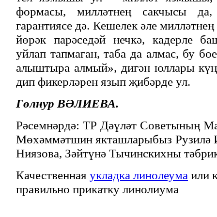
формасы, милләтнең сакчысы да,
гарантиясе дә. Кешелек әле милләтнең
йөрәк парәседәй нечкә, кадерле б
уйлап тапмаган, таба да алмас, бу бө
алыштыра алмый», дигән юллары күң
дип фикерләрен язып җибәрде ул.
Гөлнур ВӘЛИЕВА.
Рәсемнәрдә: ТР Дәүләт Советының М
Мөхәммәтшин якташларыбыз Рузилә И
Ниязова, Зәйтүнә Тычинскихны тәбри
Качественная
укладка линолеума
или к
правильно прикатку линолиума