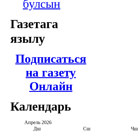
булсын
Газетага
язылу
Подписаться
на газету
Онлайн
Календарь
Апрель
2026
Дш
Сш
Чш