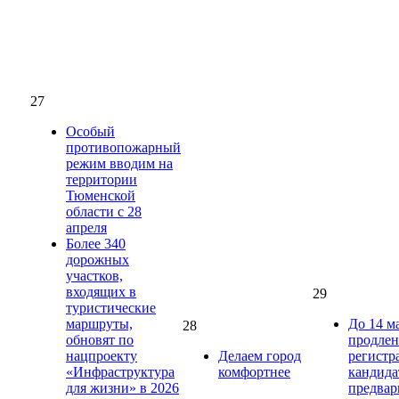
27
Особый
противопожарный
режим вводим на
территории
Тюменской
области с 28
апреля
Более 340
дорожных
участков,
входящих в
29
туристические
маршруты,
До 14 м
28
обновят по
продлен
нацпроекту
Делаем город
регистр
«Инфраструктура
комфортнее
кандида
для жизни» в 2026
предвар