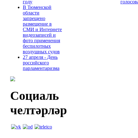
году
голосов
В Тюменской
области
запрещено
размещение в
СМИ и Интернете
видеозаписей и
фото применения
беспилотных
воздушных судов
27 апреля - День
российского
парламентаризма
Социаль
челтәрләр