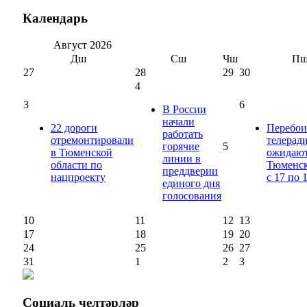
Календарь
Август
2026
Дш
Сш
Чш
П
27
28
29
30
4
3
6
В России
начали
22 дороги
Перебои
работать
отремонтировали
телерад
горячие
5
в Тюменской
ожидают
линии в
области по
Тюменск
преддверии
нацпроекту
с 17 по 
единого дня
голосования
10
11
12
13
17
18
19
20
24
25
26
27
31
1
2
3
Социаль
челтәрләр