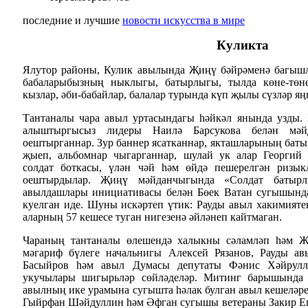
последние и лучшие
новости искусства в мире
Куликта
Ялутор районы, Кулик авылында Җиңү бәйрәменә багыш
бабаларыбызның ныклыгы, батырлыгы, тылда көне-төн
кызлар, әби-бабайлар, балалар турында күп җылы сүзләр я
Тантаналы чара авыл уртасындагы һәйкәл янында узды. 
алыштыргысыз лидеры Наилә Барсукова белән мәй
оештырганнар. Зур баннер ясатканнар, якташларының бат
җыеп, альбомнар чыгарганнар, шулай ук алар Георгий 
солдат боткасы, үлән чәй һәм өйдә пешерелгән ризы
оештырдылар. Җиңү мәйданчыгында «Солдат батырл
авылдашлары инициативасы белән Бөек Ватан сугышынд
куелган иде. Шуны искәртеп үтик: Рауды авыл хакимияте
аларның 57 кешесе туган нигезенә әйләнеп кайтмаган.
Чараның тантаналы өлешендә халыкны сәламләп һәм Җ
мәгариф бүлеге начальнигы Алексей Рязанов, Рауды а
Басыйров һәм авыл Думасы депутаты Фәнис Хәйрулл
укучылары шигырьләр сөйләделәр. Митинг барышында 
авылның ике урамына сугышта һәлак булган авыл кешеләре
Гыйрфан Шәйдуллин һәм Әфган сугышы ветераны Закир Ег