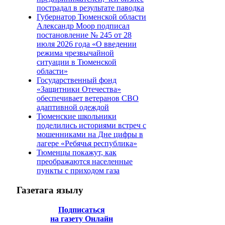
пострадал в результате паводка
Губернатор Тюменской области
Александр Моор подписал
постановление № 245 от 28
июля 2026 года «О введении
режима чрезвычайной
ситуации в Тюменской
области»
Государственный фонд
«Защитники Отечества»
обеспечивает ветеранов СВО
адаптивной одеждой
Тюменские школьники
поделились историями встреч с
мошенниками на Дне цифры в
лагере «Ребячья республика»
Тюменцы покажут, как
преображаются населенные
пункты с приходом газа
Газетага
язылу
Подписаться
на газету Онлайн