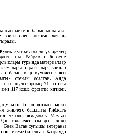
ланган митинг барышында ата-
е фронт өчен эшләгән хатын-
ңгырады.
Кулик активистлары үзләренең
данчыкны бәйрәмчә бизәүне
ырлыклары турында материаллар
тасмалары тараттылар, кайнар
клар белән кыр кухнясы эшен
ыгы» стенды ясалган. Анда
а катнашучыларның 51 фотосы
ннән 117 кеше фронтка киткән,
иңү көне белән котлап район
выл җирлеге башлыгы Рифкать
ин чыгыш ясадылар. Мәктәп
Дан галереясе ачылды, чөнки
 - Бөек Ватан сугышы ветераны
оров исеме бирелгән. Бәйрәмдә