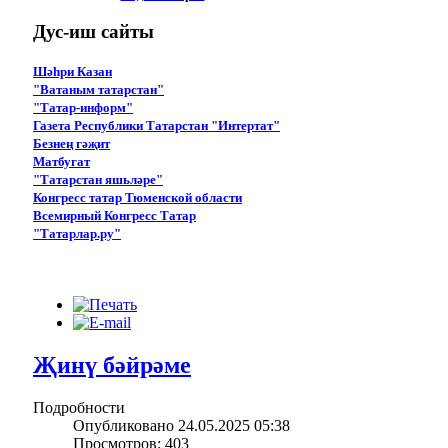
Дус-иш
сайты
Шәһри Казан
"Ватаным татарстан"
"Татар-информ"
Газета Республики Татарстан "Интертат"
Безнең гәҗит
Матбугат
"Татарстан яшьләре"
Конгресс татар Тюменской области
Всемирный Конгресс Татар
"Татарлар.ру"
Җинү бәйрәме
Подробности
Опубликовано 24.05.2025 05:38
Просмотров: 403