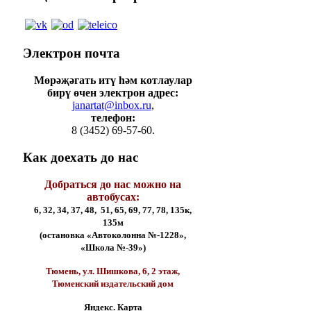
Электрон
почта
Мөрәҗәгать итү һәм котлаулар
бирү өчен электрон адрес:
janartat@inbox.ru
,
телефон:
8 (3452) 69-57-60.
Как
доехать до нас
Добраться до нас можно на
автобусах:
6, 32, 34, 37, 48, 51, 65, 69, 77, 78, 135к,
135м
(остановка «Автоколонна №-1228»,
«Школа №-39»)
Тюмень, ул. Шишкова, 6, 2 этаж,
Тюменский издательский дом
Яндекс. Карта