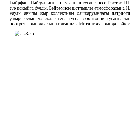
Гыйрфан Шәйдуллинның туганнан туган энесе Рәмтәм Ш
зур вакыйга булды. Бәйрәмнең шатлыклы атмосферасына 
Рауды авылы җыр коллективы башкаруындагы патриоти
үзләре белән чәчәкләр генә түгел, фронтовик туганнар
портретларын да алып килгәннәр. Митинг ахырында һәйкәл