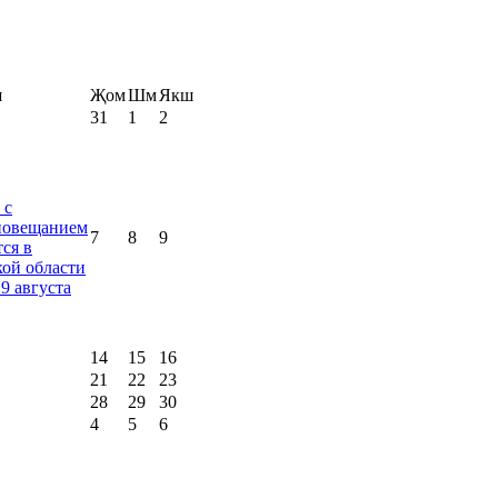
ш
Җом
Шм
Якш
31
1
2
 с
иовещанием
7
8
9
ся в
ой области
19 августа
14
15
16
21
22
23
28
29
30
4
5
6