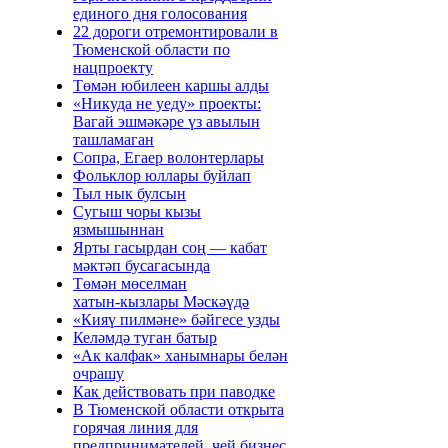
единого дня голосования
22 дороги отремонтировали в
Тюменской области по
нацпроекту
Төмән юбилеен каршы алды
«Никуда не уеду» проекты:
Вагай эшмәкәре үз авылын
ташламаган
Сопра, Егаер волонтерлары
Фольклор юллары буйлап
Тыл нык булсын
Сугыш чоры кызы
язмышыннан
Ярты гасырдан соң — кабат
мәктәп бусагасында
Төмән мөселман
хатын‑кызлары Мәскәүдә
«Кияү пилмәне» бәйгесе узды
Келәмдә туган батыр
«Ак калфак» ханымнары белән
очрашу
Как действовать при паводке
В Тюменской области открыта
горячая линия для
предпринимателей, чей бизнес