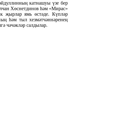
әйдуллинның катнашуы үзе бер
Илчан Хөснетдинов һәм «Мирас»
к җырлар ямь өстәде. Күпләр
ының һәм тыл хезмәтчәннәренең
гә чәчәкләр салдылар.