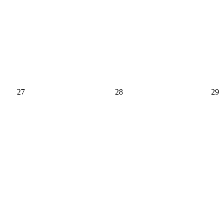
27
28
29