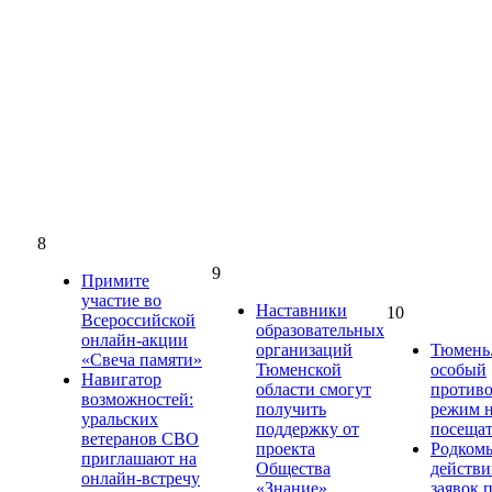
8
9
Примите
участие во
Наставники
10
Всероссийской
образовательных
онлайн-акции
организаций
Тюмень.
«Свеча памяти»
Тюменской
особый
Навигатор
области смогут
против
возможностей:
получить
режим н
уральских
поддержку от
посещат
ветеранов СВО
проекта
Родком
приглашают на
Общества
действи
онлайн-встречу
«Знание»
заявок 