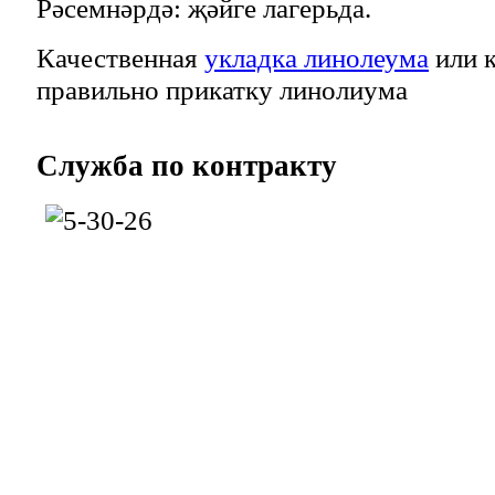
Рәсемнәрдә: җәйге лагерьда.
Качественная
укладка линолеума
или к
правильно прикатку линолиума
Служба
по контракту