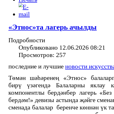
«Этнос»та лагерь ачылды
Подробности
Опубликовано 12.06.2026 08:21
Просмотров: 257
последние и лучшие
новости искусств
Төмән шәһәренең «Этнос» балаларг
бирү үзәгендә Балаларны яклау к
компонентлы бердәнбер лагерь «Без 
бердәм!» девизы астында җәйге смена
сменада балалар беренче көннән үк та