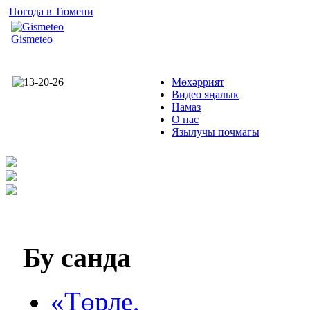
Погода в Тюмени
Gismeteo
Мөхәррият
Видео яңалык
Намаз
О нас
Язылучы почмагы
Бу
санда
«Төрле,