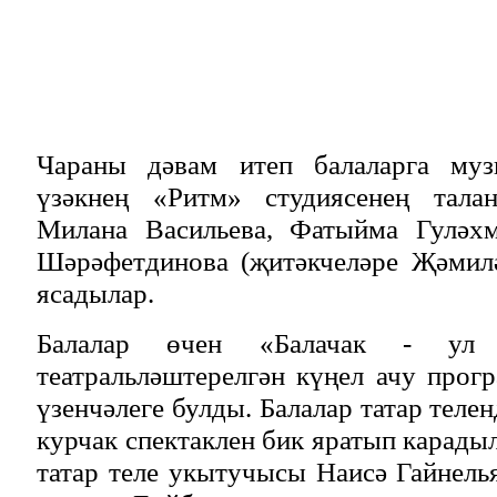
Чараны дәвам итеп балаларга муз
үзәкнең «Ритм» студиясенең тал
Милана Васильева, Фатыйма Гуләх
Шәрәфетдинова (җитәкчеләре Җәмил
ясадылар.
Балалар өчен «Балачак - ул
театральләштерелгән күңел ачу про
үзенчәлеге булды. Балалар татар теле
курчак спектаклен бик яратып карады
татар теле укытучысы Наисә Гайнелья