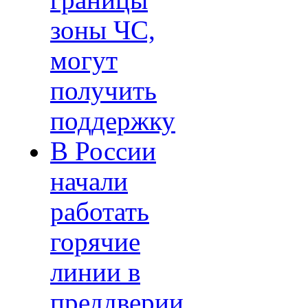
границы
зоны ЧС,
могут
получить
поддержку
В России
начали
работать
горячие
линии в
преддверии