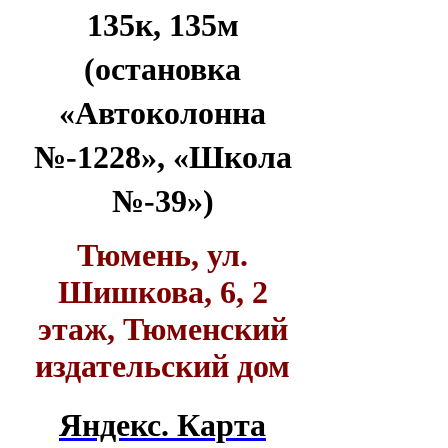
135к, 135м
(остановка
«Автоколонна
№-1228», «Школа
№-39»)
Тюмень, ул.
Шишкова, 6, 2
этаж, Тюменский
издательский дом
Яндекс. Карта