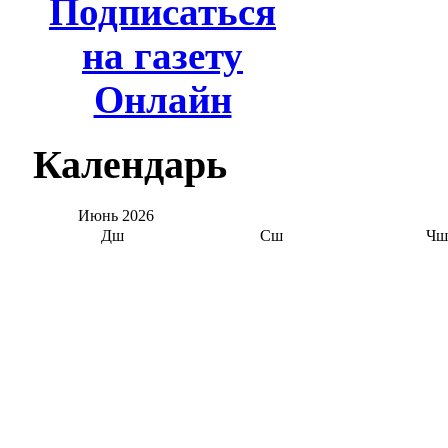
Подписаться
на газету
Онлайн
Календарь
Июнь
2026
Дш
Сш
Чш