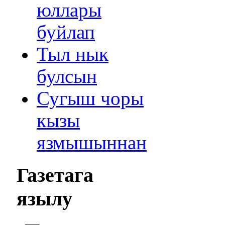
юллары
буйлап
Тыл нык
булсын
Сугыш чоры
кызы
язмышыннан
Газетага
язылу