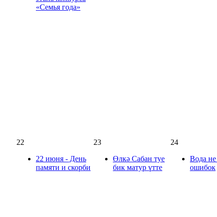
«Семья года»
22
23
24
22 июня - День
Өлкә Сабан туе
Вода не
памяти и скорби
бик матур үтте
ошибок