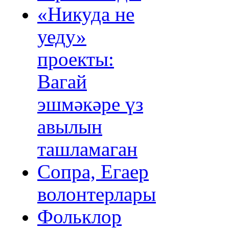
«Никуда не
уеду»
проекты:
Вагай
эшмәкәре үз
авылын
ташламаган
Сопра, Егаер
волонтерлары
Фольклор