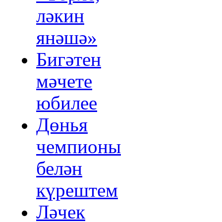
ләкин
янәшә»
Бигәтен
мәчете
юбилее
Дөнья
чемпионы
белән
күрештем
Ләчек