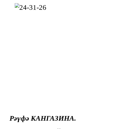
Рәүфә КАНГАЗИНА.