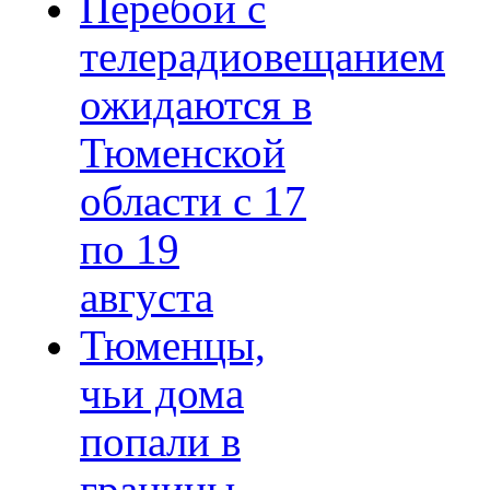
Перебои с
телерадиовещанием
ожидаются в
Тюменской
области с 17
по 19
августа
Тюменцы,
чьи дома
попали в