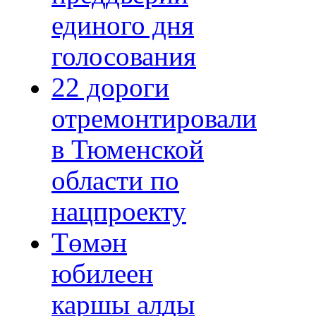
единого дня
голосования
22 дороги
отремонтировали
в Тюменской
области по
нацпроекту
Төмән
юбилеен
каршы алды