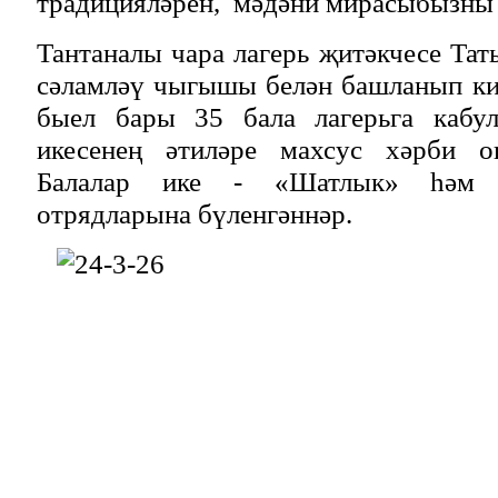
традицияләрен, мәдәни мирасыбызны 
Тантаналы чара лагерь җитәкчесе Т
сәламләү чыгышы белән башланып ки
быел бары 35 бала лагерьга кабул
икесенең әтиләре махсус хәрби оп
Балалар ике - «Шатлык» һәм «
отрядларына бүленгәннәр.