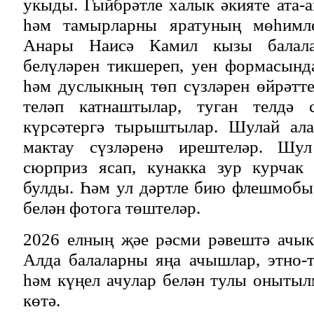
укыды. Гыйбрәтле халык әкияте ата-
һәм тамырларны яратуның мөһимле
Анары Наисә Камил кызы балала
белүләрен тикшереп, уен формасынд
һәм дуслыкның төп сүзләрен өйрәтте
теләп катнаштылар, туган телдә 
күрсәтергә тырыштылар. Шулай ал
мактау сүзләренә ирештеләр. Шул
сюрприз ясап, кунакка зур курчак
булды. Һәм ул дәртле бию флешмобы
белән фотога төштеләр.
2026 елның җәе рәсми рәвештә ачык
Алда балаларны яңа ачышлар, этно-
һәм күңел ачулар белән тулы оныты
көтә.