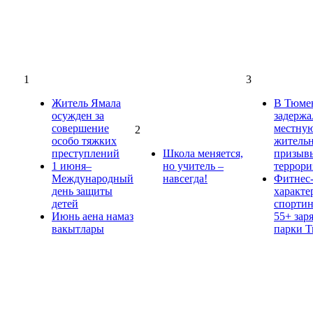
1
3
Житель Ямала
В Тюме
осужден за
задержа
совершение
местну
2
особо тяжких
жительн
преступлений
Школа меняется,
призыв
1 июня–
но учитель –
террори
Международный
навсегда!
Фитнес-
день защиты
характе
детей
спорти
Июнь аена намаз
55+ зар
вакытлары
парки 