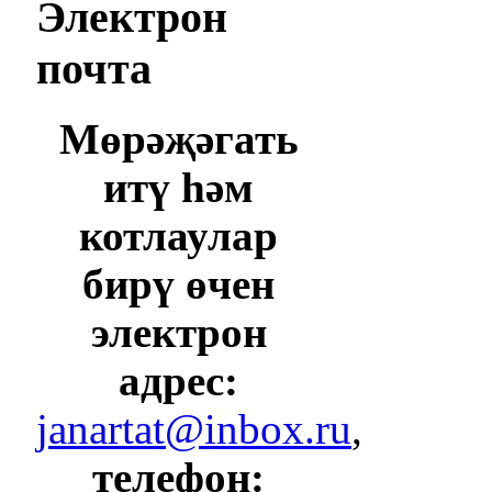
Электрон
почта
Мөрәҗәгать
итү һәм
котлаулар
бирү өчен
электрон
адрес:
janartat@inbox.ru
,
телефон: