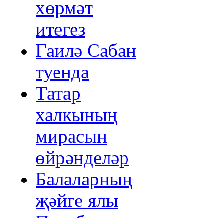
хөрмәт
итегез
Гаилә Сабан
туенда
Татар
халкының
мирасын
өйрәнделәр
Балаларның
җәйге ялы