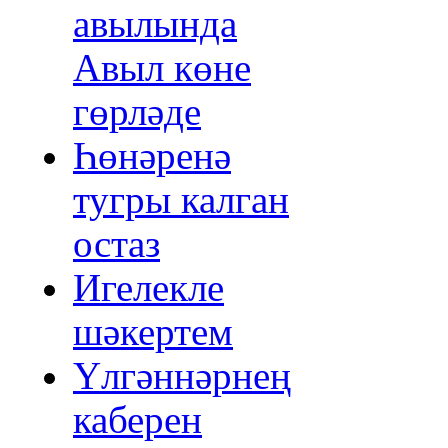
авылында
Авыл көне
гөрләде
Һөнәренә
тугры калган
остаз
Игелекле
шәкертем
Үлгәннәрнең
каберен