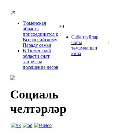
29
Тюменская
30
область
присоединится к
Сабантуйлар
Всероссийскому
чоры
1
Параду семьи
тәмамланып
В Тюменской
килә
области снят
запрет на
посещение лесов
Социаль
челтәрләр