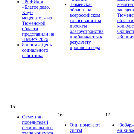
«РОБИ» и
Тюменская
комите
«Благое дело.
область на
заведен
Клуб
всероссийском
Тюменс
меценатов» из
голосовании за
области
Тюменской
проекты
конкурс
области
благоустройства
Общест
представили на
приближается к
«Знани
ПМЭФ-2026
результату
8 июня – День
прошлого года
социального
работника
15
16
17
Отметили
победителей
Они помогают
«Зөбәрҗ
регионального
сиять!
өй кичә
этапа конкурса