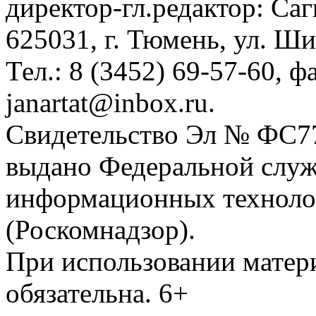
директор-гл.редактор: Са
625031, г. Тюмень, ул. Ши
Тел.: 8 (3452) 69-57-60, ф
janartat@inbox.ru.
Свидетельство Эл № ФС77-
выдано Федеральной служб
информационных техноло
(Роскомнадзор).
При использовании матери
обязательна. 6+