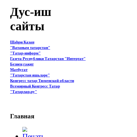
Дус-иш
сайты
Шәһри Казан
"Ватаным татарстан"
"Татар-информ"
Газета Республики Татарстан "Интертат"
Безнең гәҗит
Матбугат
"Татарстан яшьләре"
Конгресс татар Тюменской области
Всемирный Конгресс Татар
"Татарлар.ру"
Главная