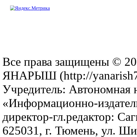
Все права защищены © 201
ЯНАРЫШ (http://yanarish7
Учредитель: Автономная 
«Информационно-издател
директор-гл.редактор: Са
625031, г. Тюмень, ул. Ши