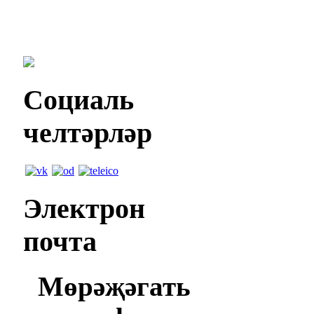
Социаль
челтәрләр
Электрон
почта
Мөрәҗәгать