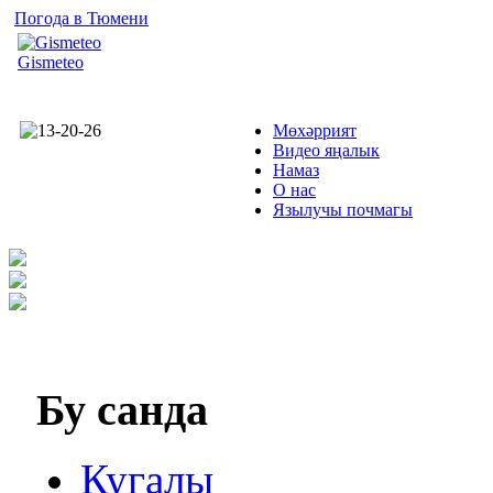
Погода в Тюмени
Gismeteo
Мөхәррият
Видео яңалык
Намаз
О нас
Язылучы почмагы
Бу
санда
Кугалы