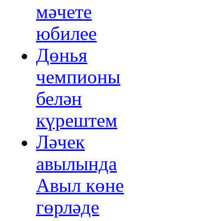
мәчете
юбилее
Дөнья
чемпионы
белән
күрештем
Ләчек
авылында
Авыл көне
гөрләде