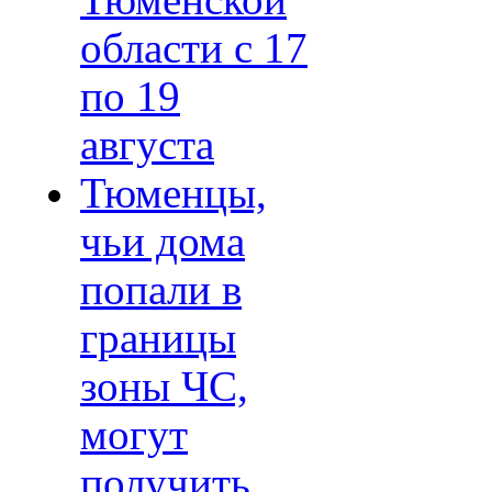
Тюменской
области с 17
по 19
августа
Тюменцы,
чьи дома
попали в
границы
зоны ЧС,
могут
получить