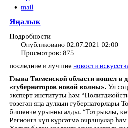
Яңалык
Подробности
Опубликовано 02.07.2021 02:00
Просмотров: 875
последние и лучшие
новости искусств
Глава Тюменской области вошел в д
«губернаторов новой волны».
Ул соц
эксперт институты һәм “Политджойсти
төзегән яңа дулкын губернаторлары Т
бишенче урынны алды. “Тотрыклы, кө
Регионга күп күрсәтмә очрашулар һәм 
Халык белән аралашу өчен социаль че