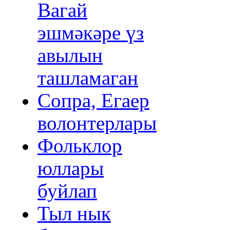
Вагай
эшмәкәре үз
авылын
ташламаган
Сопра, Егаер
волонтерлары
Фольклор
юллары
буйлап
Тыл нык