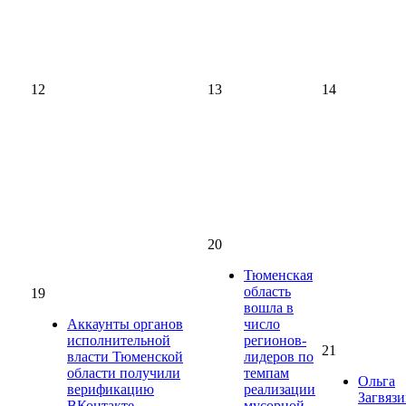
12
13
14
20
Тюменская
область
19
вошла в
Аккаунты органов
число
исполнительной
регионов-
21
власти Тюменской
лидеров по
области получили
темпам
Ольга
верификацию
реализации
Загвязи
ВКонтакте
мусорной