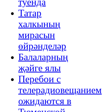
туенда
Татар
халкының
мирасын
өйрәнделәр
Балаларның
җәйге ялы
Перебои с
телерадиовещанием
ожидаются в