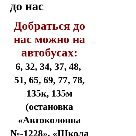
до нас
Добраться до
нас можно на
автобусах:
6, 32, 34, 37, 48,
51, 65, 69, 77, 78,
135к, 135м
(остановка
«Автоколонна
№-1228», «Школа