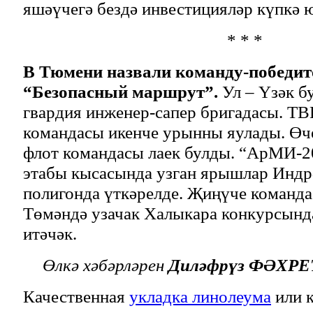
яшәүчегә бездә инвестицияләр күпкә 
* * *
В Тюмени назвали команду-победит
“Безопасный маршрут”.
Ул – Үзәк б
гвардия инженер-сапер бригадасы. 
командасы икенче урынны яулады. Өч
флот командасы лаек булды. “АрМИ-2
этабы кысасында узган ярышлар Индр
полигонда үткәрелде. Җиңүче команда
Төмәндә узачак Халыкара конкурсынд
итәчәк.
Өлкә хәбәрләрен
Диләфрүз ФӘХР
Качественная
укладка линолеума
или к