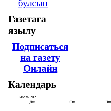
булсын
Газетага
язылу
Подписаться
на газету
Онлайн
Календарь
Июль
2021
Дш
Сш
Чш