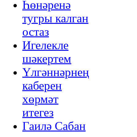
Һөнәренә
тугры калган
остаз
Игелекле
шәкертем
Үлгәннәрнең
каберен
хөрмәт
итегез
Гаилә Сабан