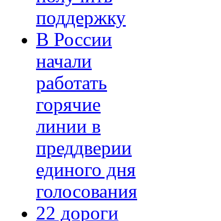
поддержку
В России
начали
работать
горячие
линии в
преддверии
единого дня
голосования
22 дороги