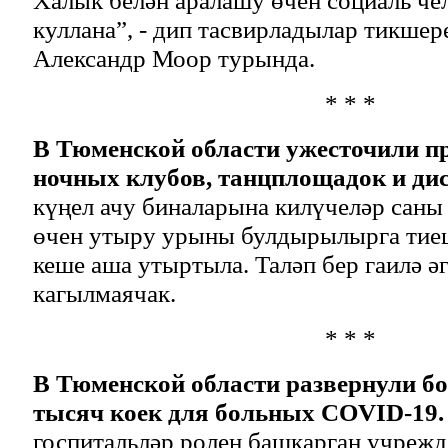
куллана”, - дип тасвирладылар тикше
Александр Моор турында.
* * *
В Тюменской области ужесточили п
ночных клубов, танцплощадок и ди
күңел ачу биналарына килүчеләр саны 
өчен утыру урыны булдырылырга тиеш
кеше аша утыртыла. Таләп бер гаилә ә
кагылмаячак.
* * *
В Тюменской области развернули бо
тысяч коек для больных COVID-19.
госпитальләр ролен башкарган учрежд