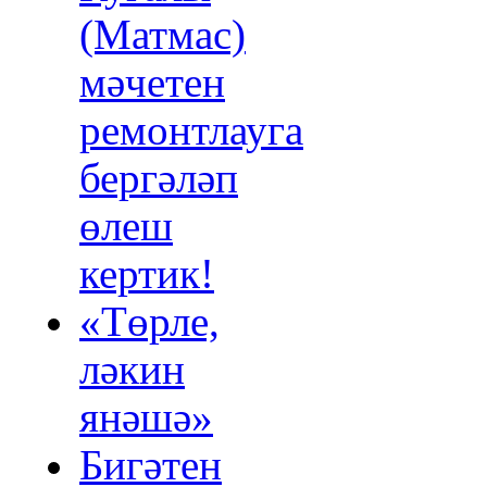
(Матмас)
мәчетен
ремонтлауга
бергәләп
өлеш
кертик!
«Төрле,
ләкин
янәшә»
Бигәтен