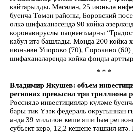
кайтарылды. Мәсәлән, 25 июньдә инф
буенча Төмән районы, Боровский пос
өлкә шифаханәсендә 90 койка әзерлән
коронавируслы пациентларны “Градост
кабул итә башлады. Монда 200 койка х
июньнән Упорово (70), Сорокино (60)
шифаханәләрендә койка фонды артты
* * *
Владимир Якушев: объем инвестици
регионах превысил три триллиона 
Россиядә инвестицияләр күләме буенч
бары тик Үзәк федераль округыннан 
анда 39 миллион кеше яши һәм регионн
субъект керә, 12,2 кешене тәшкил итә