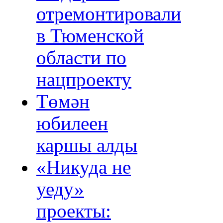
отремонтировали
в Тюменской
области по
нацпроекту
Төмән
юбилеен
каршы алды
«Никуда не
уеду»
проекты: