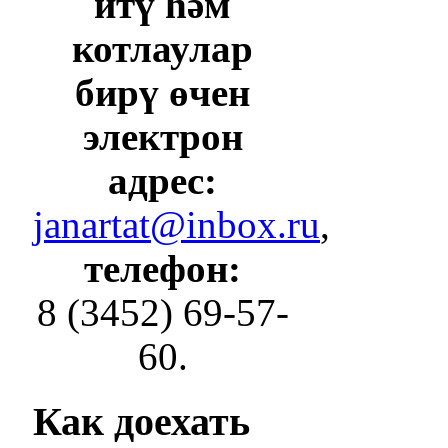
итү һәм
котлаулар
бирү өчен
электрон
адрес:
janartat@inbox.ru
,
телефон:
8 (3452) 69-57-
60.
Как
доехать