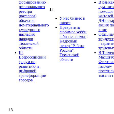
формированию
В рамка
регионального
гуманит
12
реестра
помощи 
(каталога)
жителей
У нас бизнес в
объектов
ДНР ста
плюсе
нематериального
акция по
Превратить
культурного
книг
любимое хобби
наследия
Официал
в бизнес помог
народов
трудоуст
Кадровый
Тюменской
- гарант
центр "Работа
области
трудовы
России"
III
В Тюме
Тюменской
Всероссийский
Масшта
области
форум по
Фестива
развитию и
газоне»
цифровой
посетил
трансформации
тысячи г
городов
18