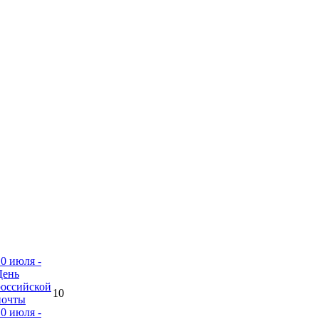
10 июля -
День
российской
10
почты
10 июля -