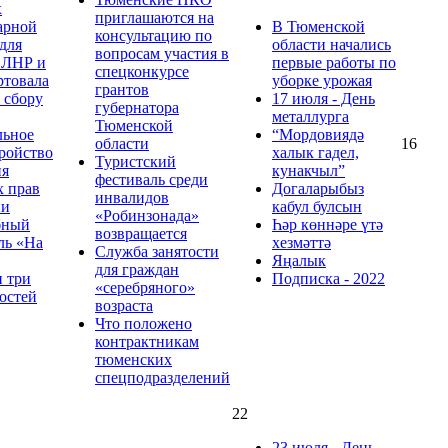
х
приглашаются на
арной
В Тюменской
консультацию по
для
области начались
вопросам участия в
 ЛНР и
первые работы по
спецконкурсе
ртовала
уборке урожая
грантов
 сбору
17 июля - День
губернатора
металлурга
Тюменской
ьное
“Мордовиядә
области
16
ройство
халык гадел,
Туристский
ия
кунакчыл”
фестиваль среди
х прав
Догаларыбыз
инвалидов
ни
кабул булсын
«Робинзонада»
бный
Һәр көннәре үтә
возвращается
ль «На
хезмәттә
Служба занятости
Яңалык
для граждан
и три
Подписка - 2022
«серебряного»
остей
возраста
Что положено
контрактникам
тюменских
спецподразделений
22
23 июля - День