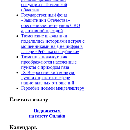
ситуации в Тюменской
области»
Государственный фонд
«Защитники Отечества»
обеспечивает ветеранов СВО
адаптивной одеждой
Тюменские школьники
поделились историями встреч с
мошенниками на Дне цифры в
лагере «Ребячья республика»
Тюменцы покажут, как
преображаются населенные
пункты с приходом газа
IХ Всероссийский конкурс
лучших практик в сфере
национальных отношений
Героебыз исемен мәңгеләштерү
Газетага
язылу
Подписаться
на газету Онлайн
Календарь