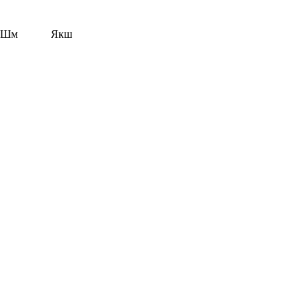
Шм
Якш