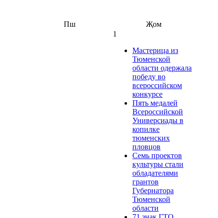
Пш
Җом
1
Мастерица из
Тюменской
области одержала
победу во
всероссийском
конкурсе
Пять медалей
Всероссийской
Универсиады в
копилке
тюменских
пловцов
Семь проектов
культуры стали
обладателями
грантов
Губернатора
Тюменской
области
71 знак ГТО