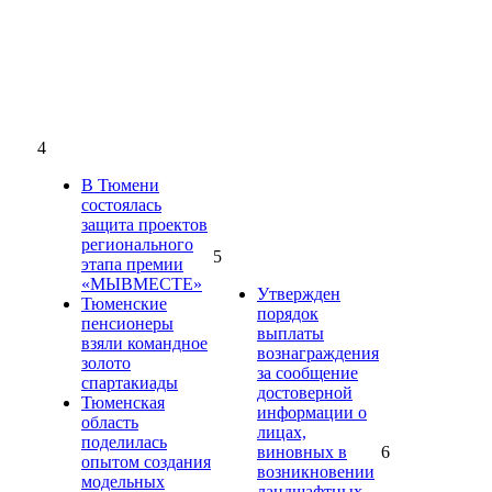
4
В Тюмени
состоялась
защита проектов
регионального
5
этапа премии
«МЫВМЕСТЕ»
Утвержден
Тюменские
порядок
пенсионеры
выплаты
взяли командное
вознаграждения
золото
за сообщение
спартакиады
достоверной
Тюменская
информации о
область
лицах,
поделилась
виновных в
6
опытом создания
возникновении
модельных
ландшафтных