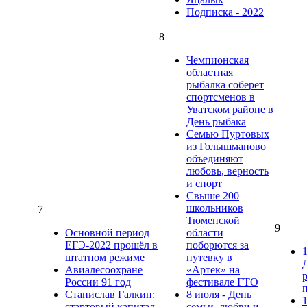
Подписка - 2022
8
Чемпионская
областная
рыбалка соберет
спортсменов в
Уватском районе в
День рыбака
Семью Пуртовых
из Голышманово
объединяют
любовь, верность
и спорт
Свыше 200
школьников
7
Тюменской
9
Основной период
области
ЕГЭ-2022 прошёл в
поборются за
штатном режиме
путевку в
Авиалесоохране
«Артек» на
России 91 год
фестивале ГТО
Станислав Галкин:
8 июля - День
стартовый капитал
семьи, любви и