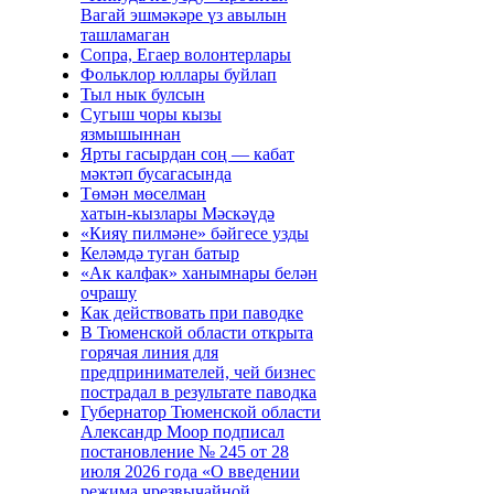
Вагай эшмәкәре үз авылын
ташламаган
Сопра, Егаер волонтерлары
Фольклор юллары буйлап
Тыл нык булсын
Сугыш чоры кызы
язмышыннан
Ярты гасырдан соң — кабат
мәктәп бусагасында
Төмән мөселман
хатын‑кызлары Мәскәүдә
«Кияү пилмәне» бәйгесе узды
Келәмдә туган батыр
«Ак калфак» ханымнары белән
очрашу
Как действовать при паводке
В Тюменской области открыта
горячая линия для
предпринимателей, чей бизнес
пострадал в результате паводка
Губернатор Тюменской области
Александр Моор подписал
постановление № 245 от 28
июля 2026 года «О введении
режима чрезвычайной