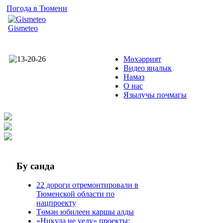
Погода в Тюмени
Gismeteo
Мөхәррият
Видео яңалык
Намаз
О нас
Язылучы почмагы
Бу
санда
22 дороги отремонтировали в
Тюменской области по
нацпроекту
Төмән юбилеен каршы алды
«Никуда не уеду» проекты: