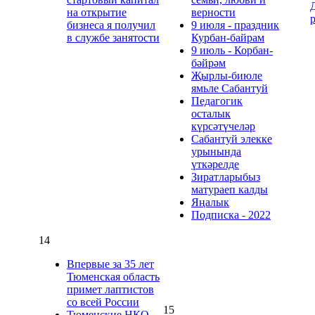
на открытие
верности
бизнеса я получил
9 июля - праздник
в службе занятости
Курбан-байрам
9 июль - Корбан-
бәйрәм
Җырлы-биюле
ямьле Сабантуй
Педагогик
осталык
күрсәтүчеләр
Сабантуй элекке
урынында
үткәрелде
Зиратларыбыз
матураеп калды
Яңалык
Подписка - 2022
14
Впервые за 35 лет
Тюменская область
примет лаптистов
со всей России
15
Тюменские НКО