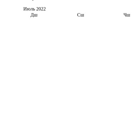
Июль
2022
Дш
Сш
Чш