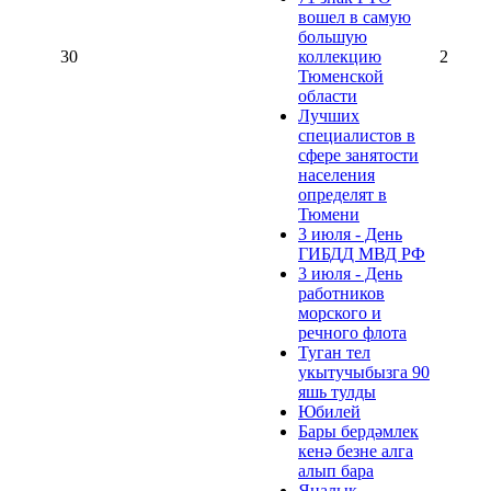
вошел в самую
большую
30
коллекцию
2
Тюменской
области
Лучших
специалистов в
сфере занятости
населения
определят в
Тюмени
3 июля - День
ГИБДД МВД РФ
3 июля - День
работников
морского и
речного флота
Туган тел
укытучыбызга 90
яшь тулды
Юбилей
Бары бердәмлек
кенә безне алга
алып бара
Яңалык