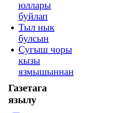
юллары
буйлап
Тыл нык
булсын
Сугыш чоры
кызы
язмышыннан
Газетага
язылу