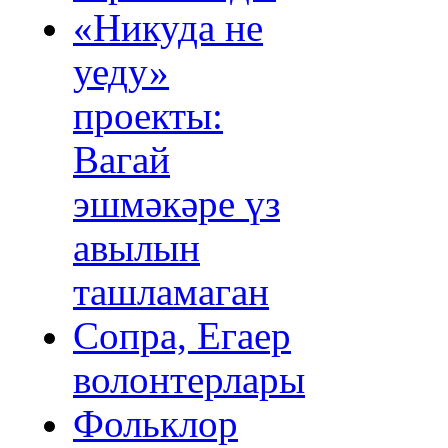
«Никуда не
уеду»
проекты:
Вагай
эшмәкәре үз
авылын
ташламаган
Сопра, Егаер
волонтерлары
Фольклор