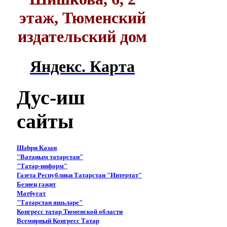
этаж, Тюменский
издательский дом
Яндекс. Карта
Дус-иш
сайты
Шәһри Казан
"Ватаным татарстан"
"Татар-информ"
Газета Республики Татарстан "Интертат"
Безнең гәҗит
Матбугат
"Татарстан яшьләре"
Конгресс татар Тюменской области
Всемирный Конгресс Татар