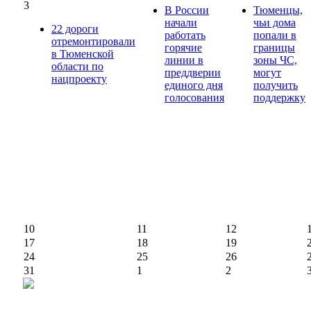
3
В России
Тюменцы,
начали
чьи дома
22 дороги
работать
попали в
отремонтировали
горячие
границы
в Тюменской
линии в
зоны ЧС,
области по
преддверии
могут
нацпроекту
единого дня
получить
голосования
поддержку
10
11
12
17
18
19
24
25
26
31
1
2