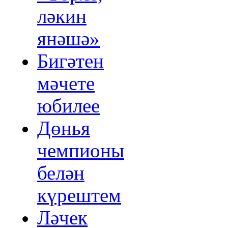
ләкин
янәшә»
Бигәтен
мәчете
юбилее
Дөнья
чемпионы
белән
күрештем
Ләчек