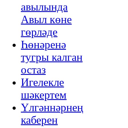
авылында
Авыл көне
гөрләде
Һөнәренә
тугры калган
остаз
Игелекле
шәкертем
Үлгәннәрнең
каберен