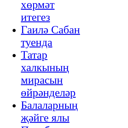
хөрмәт
итегез
Гаилә Сабан
туенда
Татар
халкының
мирасын
өйрәнделәр
Балаларның
җәйге ялы