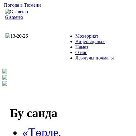
Погода в Тюмени
Gismeteo
Мөхәррият
Видео яңалык
Намаз
О нас
Язылучы почмагы
Бу
санда
«Төрле,