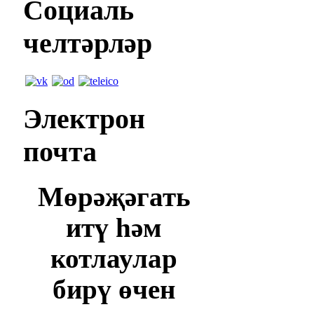
Социаль
челтәрләр
Электрон
почта
Мөрәҗәгать
итү һәм
котлаулар
бирү өчен