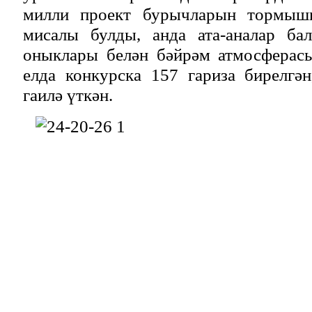
милли проект бурычларын тормыш
мисалы булды, анда ата-аналар бал
оныклары белән бәйрәм атмосферас
елда конкурска 157 гариза бирелгә
гаилә үткән.