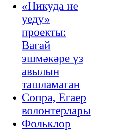
«Никуда не
уеду»
проекты:
Вагай
эшмәкәре үз
авылын
ташламаган
Сопра, Егаер
волонтерлары
Фольклор