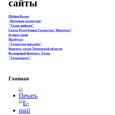
сайты
Шәһри Казан
"Ватаным татарстан"
"Татар-информ"
Газета Республики Татарстан "Интертат"
Безнең гәҗит
Матбугат
"Татарстан яшьләре"
Конгресс татар Тюменской области
Всемирный Конгресс Татар
"Татарлар.ру"
Главная