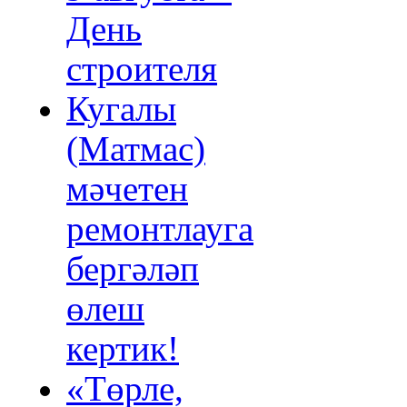
День
строителя
Кугалы
(Матмас)
мәчетен
ремонтлауга
бергәләп
өлеш
кертик!
«Төрле,