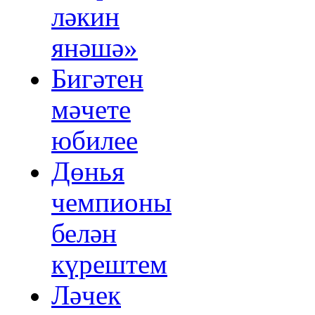
ләкин
янәшә»
Бигәтен
мәчете
юбилее
Дөнья
чемпионы
белән
күрештем
Ләчек