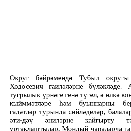
Округ бәйрәмендә Тубыл округ
Ходосевич гаиләләрне бүләкләде. 
тугрылык үрнәге генә түгел, ә өлкә к
кыйммәтләре һәм буыннарны бер
гадәтләр турында сөйләделәр, балала
әти-дәү әниләрне кайгырту тә
уртаклаштылар. Мондый чараларда г