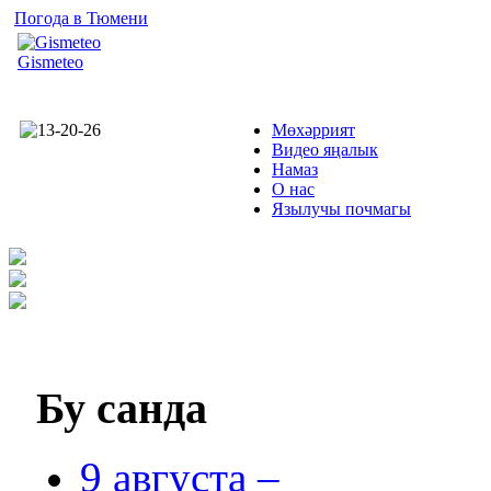
Погода в Тюмени
Gismeteo
Мөхәррият
Видео яңалык
Намаз
О нас
Язылучы почмагы
Бу
санда
9 августа –