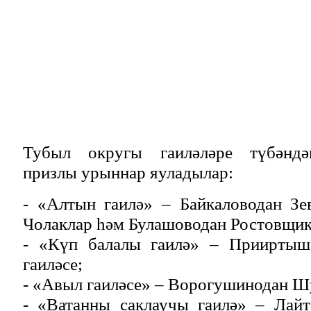
Тубыл округы гаиләләре түбәндә
призлы урыннар яуладылар:
- «Алтын гаилә» – Байкаловодан Зе
Чолаклар һәм Булашоводан Ростовщик
- «Күп балалы гаилә» – Прииртыш
гаиләсе;
- «Авыл гаиләсе» – Ворогушинодан Ш
- «Ватанны саклаучы гаилә» – Лайт