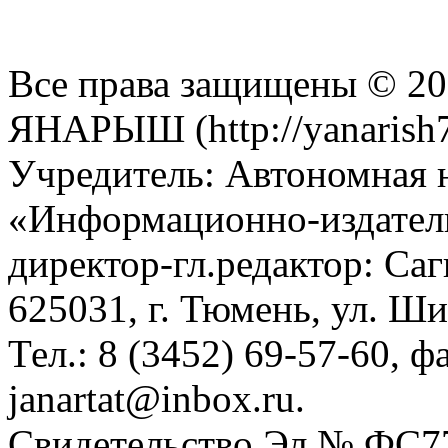
Все права защищены © 201
ЯНАРЫШ (http://yanarish7
Учредитель: Автономная 
«Информационно-издател
директор-гл.редактор: Са
625031, г. Тюмень, ул. Ши
Тел.: 8 (3452) 69-57-60, ф
janartat@inbox.ru.
Свидетельство Эл № ФС77-