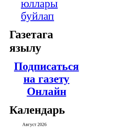
юллары
буйлап
Газетага
язылу
Подписаться
на газету
Онлайн
Календарь
Август
2026