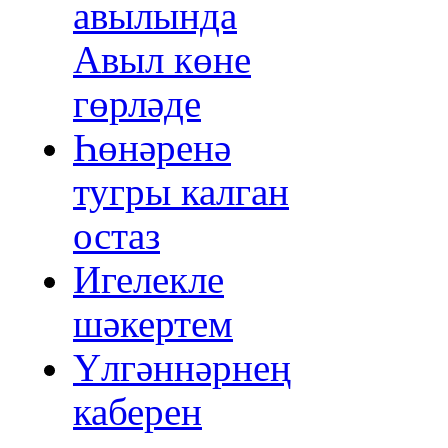
авылында
Авыл көне
гөрләде
Һөнәренә
тугры калган
остаз
Игелекле
шәкертем
Үлгәннәрнең
каберен