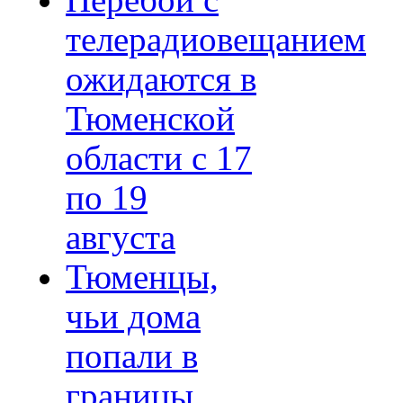
Перебои с
телерадиовещанием
ожидаются в
Тюменской
области с 17
по 19
августа
Тюменцы,
чьи дома
попали в
границы