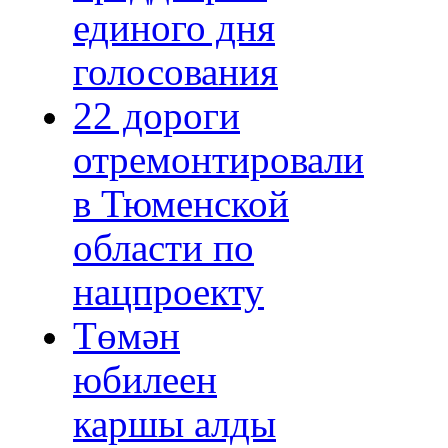
единого дня
голосования
22 дороги
отремонтировали
в Тюменской
области по
нацпроекту
Төмән
юбилеен
каршы алды