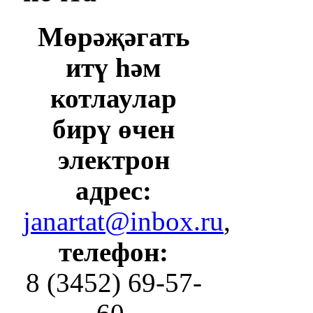
Мөрәҗәгать
итү һәм
котлаулар
бирү өчен
электрон
адрес:
janartat@inbox.ru
,
телефон:
8 (3452) 69-57-