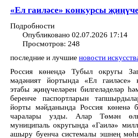
«Ел гаиләсе» конкурсы җиңүче
Подробности
Опубликовано 02.07.2026 17:14
Просмотров: 248
последние и лучшие
новости искусств
Россия көнендә Тубыл округы За
мәдәният йортында «Ел гаиләсе» 
этабы җиңүчеләрен билгеләделәр һә
беренче паспортларын тапшырдыла
йорты мәйданында Россия көненә б
чаралары узды. Алар Төмән өлкә
муниципаль округында «Гаилә» милл
ашыру буенча системалы эшнең мөһ