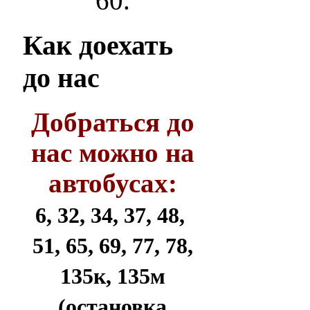
60.
Как
доехать
до нас
Добраться до
нас можно на
автобусах:
6, 32, 34, 37, 48,
51, 65, 69, 77, 78,
135к, 135м
(остановка