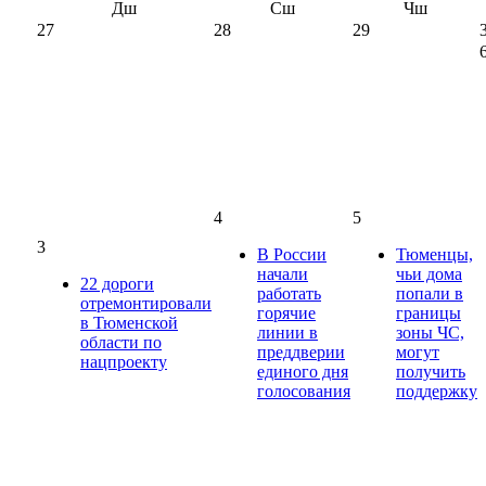
Дш
Сш
Чш
27
28
29
4
5
3
В России
Тюменцы,
начали
чьи дома
22 дороги
работать
попали в
отремонтировали
горячие
границы
в Тюменской
линии в
зоны ЧС,
области по
преддверии
могут
нацпроекту
единого дня
получить
голосования
поддержку