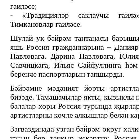
гаиләсе;
- «Традицияләр саклаучы гаил
Тимкановлар гаиләсе.
Шулай ук бәйрәм тантанасы барышы
яшь Россия гражданнарына – Данияр
Павловага, Дарина Павловага, Юлия
Савчицкага, Ильяс Сайфуллинга һә
беренче паспортларын тапшырды.
Бәйрәмне мәдәният йорты артист
бизәде. Тамашачылар якты, кызыклы н
балалар хоры Россия турында җырла
артистларны көчле алкышлар белән к
Загваздинада узган бәйрәм округ хал
тагын бер тапкыр искәртте: Россия