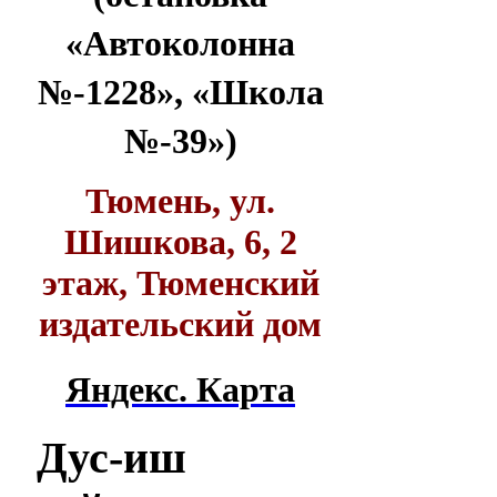
«Автоколонна
№-1228», «Школа
№-39»)
Тюмень, ул.
Шишкова, 6, 2
этаж, Тюменский
издательский дом
Яндекс. Карта
Дус-иш