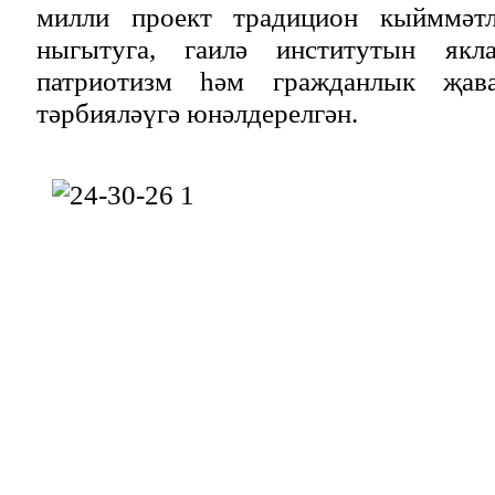
милли проект традицион кыйммәтл
ныгытуга, гаилә институтын якл
патриотизм һәм гражданлык җав
тәрбияләүгә юнәлдерелгән.