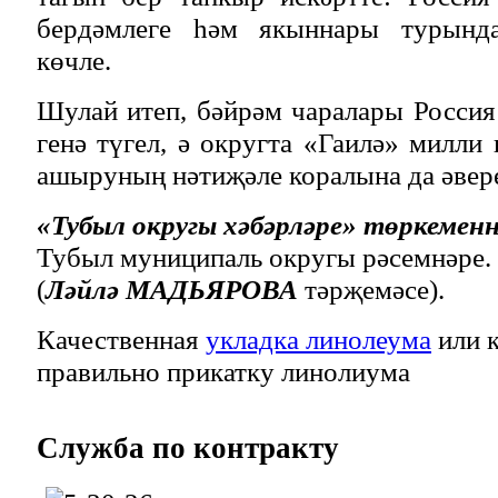
бердәмлеге һәм якыннары турынд
көчле.
Шулай итеп, бәйрәм чаралары Россия
генә түгел, ә округта «Гаилә» милл
ашыруның нәтиҗәле коралына да әвер
«Тубыл округы хәбәрләре» төркеменн
Тубыл муниципаль округы рәсемнәре.
(
Ләйлә МАДЬЯРОВА
тәрҗемәсе).
Качественная
укладка линолеума
или к
правильно прикатку линолиума
Служба
по контракту