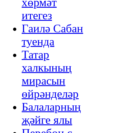
хөрмәт
итегез
Гаилә Сабан
туенда
Татар
халкының
мирасын
өйрәнделәр
Балаларның
җәйге ялы