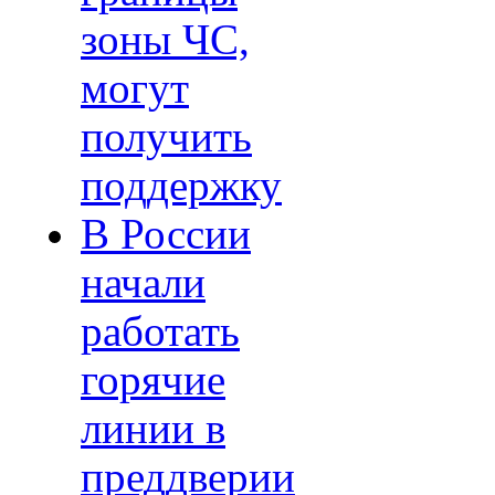
зоны ЧС,
могут
получить
поддержку
В России
начали
работать
горячие
линии в
преддверии