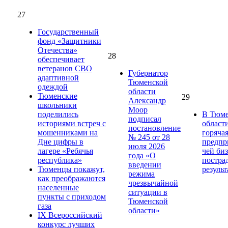
27
Государственный
фонд «Защитники
Отечества»
28
обеспечивает
ветеранов СВО
Губернатор
адаптивной
Тюменской
одеждой
области
Тюменские
29
Александр
школьники
Моор
поделились
В Тюме
подписал
историями встреч с
област
постановление
мошенниками на
горяча
№ 245 от 28
Дне цифры в
предпр
июля 2026
лагере «Ребячья
чей би
года «О
республика»
постра
введении
Тюменцы покажут,
результ
режима
как преображаются
чрезвычайной
населенные
ситуации в
пункты с приходом
Тюменской
газа
области»
IХ Всероссийский
конкурс лучших