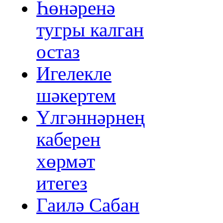
Һөнәренә
тугры калган
остаз
Игелекле
шәкертем
Үлгәннәрнең
каберен
хөрмәт
итегез
Гаилә Сабан