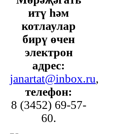
итү һәм
котлаулар
бирү өчен
электрон
адрес:
janartat@inbox.ru
,
телефон:
8 (3452) 69-57-
60.