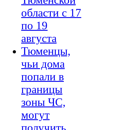
Тюменской
области с 17
по 19
августа
Тюменцы,
чьи дома
попали в
границы
зоны ЧС,
могут
получить