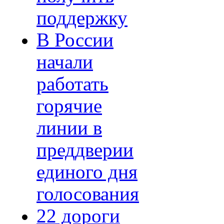
поддержку
В России
начали
работать
горячие
линии в
преддверии
единого дня
голосования
22 дороги