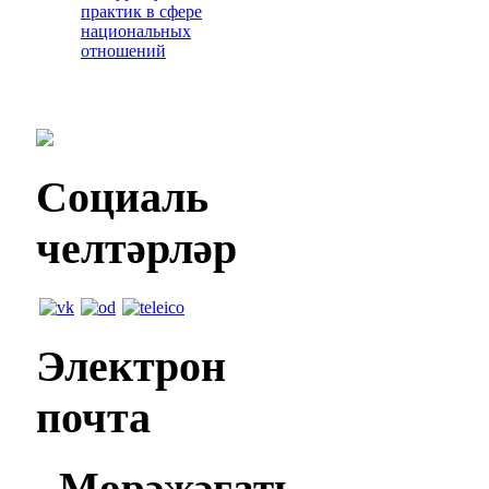
практик в сфере
национальных
отношений
Социаль
челтәрләр
Электрон
почта
Мөрәҗәгать