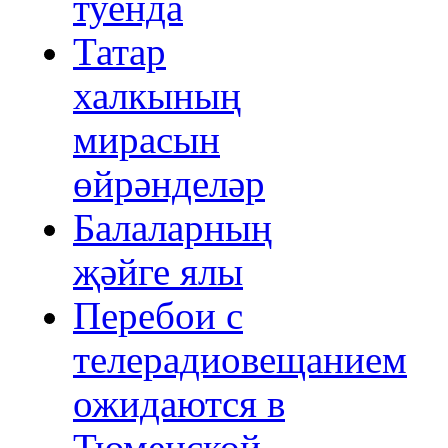
туенда
Татар
халкының
мирасын
өйрәнделәр
Балаларның
җәйге ялы
Перебои с
телерадиовещанием
ожидаются в