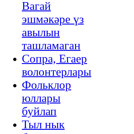
Вагай
эшмәкәре үз
авылын
ташламаган
Сопра, Егаер
волонтерлары
Фольклор
юллары
буйлап
Тыл нык