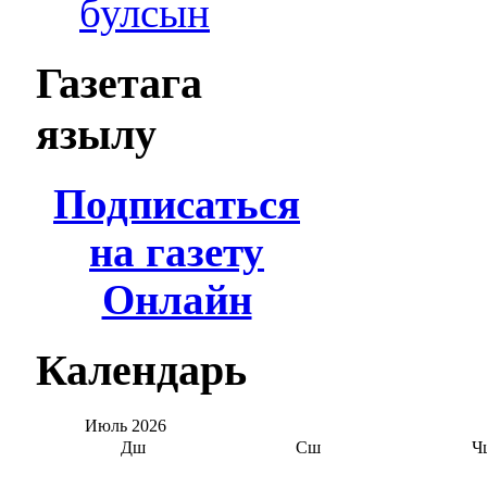
булсын
Газетага
язылу
Подписаться
на газету
Онлайн
Календарь
Июль
2026
Дш
Сш
Ч