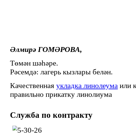
Әлмирә ГОМӘРОВА,
Төмән шәһәре.
Рәсемдә: лагерь кызлары белән.
Качественная
укладка линолеума
или к
правильно прикатку линолиума
Служба
по контракту