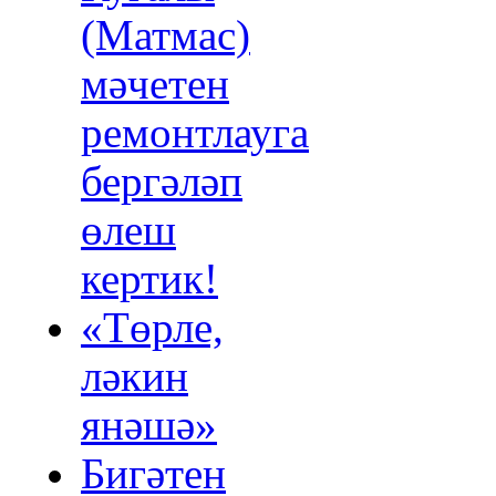
(Матмас)
мәчетен
ремонтлауга
бергәләп
өлеш
кертик!
«Төрле,
ләкин
янәшә»
Бигәтен