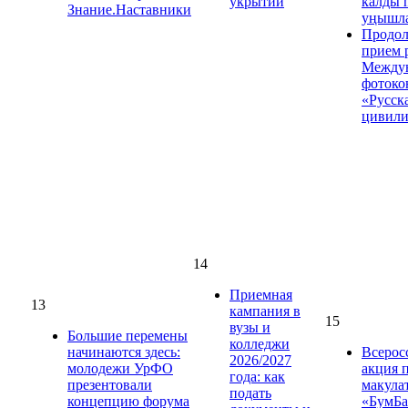
укрытий
калды 
Знание.Наставники
уңышла
Продол
прием 
Между
фотоко
«Русск
цивили
14
Приемная
13
кампания в
15
вузы и
Большие перемены
колледжи
начинаются здесь:
Всерос
2026/2027
молодежи УрФО
акция 
года: как
презентовали
макула
подать
концепцию форума
«БумБа