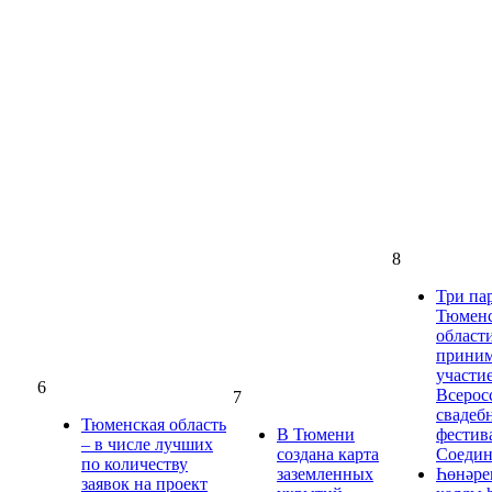
8
Три па
Тюмен
област
прини
участие
6
Всерос
7
свадеб
Тюменская область
В Тюмени
фестив
– в числе лучших
создана карта
Соедин
по количеству
заземленных
Һөнәре
заявок на проект