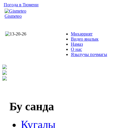
Погода в Тюмени
Gismeteo
Мөхәррият
Видео яңалык
Намаз
О нас
Язылучы почмагы
Бу
санда
Кугалы