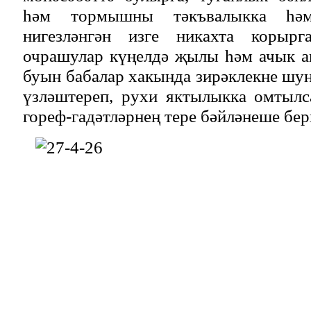
һәм тормышны тәкъвалыкка һәм
нигезләнгән изге никахта корыр
очрашулар күңелдә җылы һәм ачык а
буын бабалар хакында зирәклекне шу
үзләштереп, рухи яктылыкка омтылс
гореф-гадәтләрнең тере бәйләнеше бер