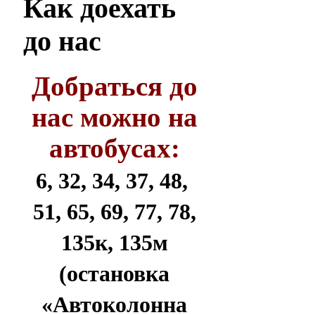
Как
доехать
до нас
Добраться до
нас можно на
автобусах:
6, 32, 34, 37, 48,
51, 65, 69, 77, 78,
135к, 135м
(остановка
«Автоколонна