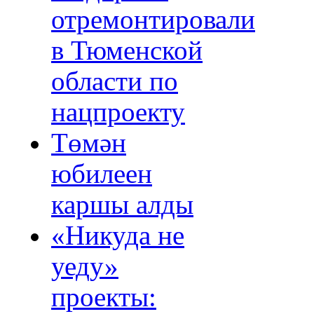
отремонтировали
в Тюменской
области по
нацпроекту
Төмән
юбилеен
каршы алды
«Никуда не
уеду»
проекты: