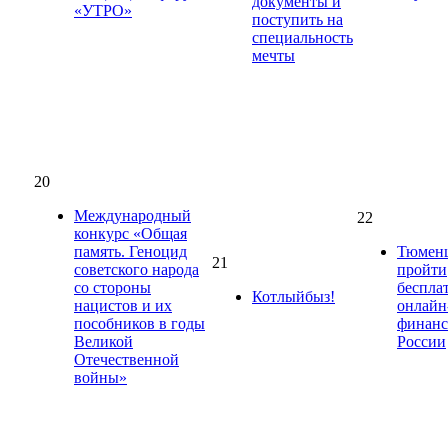
документы и
«УТРО»
поступить на
специальность
мечты
20
Международный
22
конкурс «Общая
память. Геноцид
Тюмен
21
советского народа
пройти
со стороны
беспла
Котлыйбыз!
нацистов и их
онлайн
пособников в годы
финанс
Великой
России
Отечественной
войны»