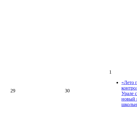
1
«Лето 
контро
29
30
Урале 
новый 
школьн