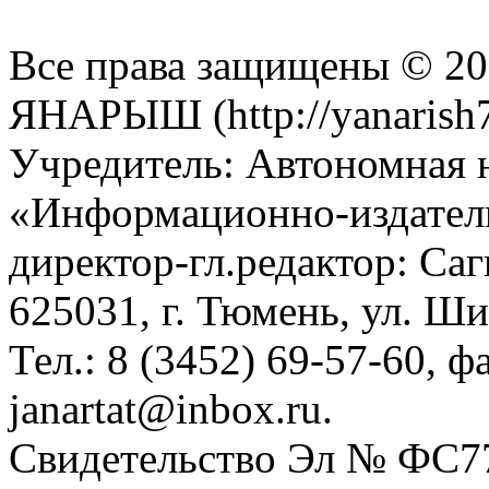
Все права защищены © 201
ЯНАРЫШ (http://yanarish7
Учредитель: Автономная 
«Информационно-издател
директор-гл.редактор: Са
625031, г. Тюмень, ул. Ши
Тел.: 8 (3452) 69-57-60, ф
janartat@inbox.ru.
Свидетельство Эл № ФС77-