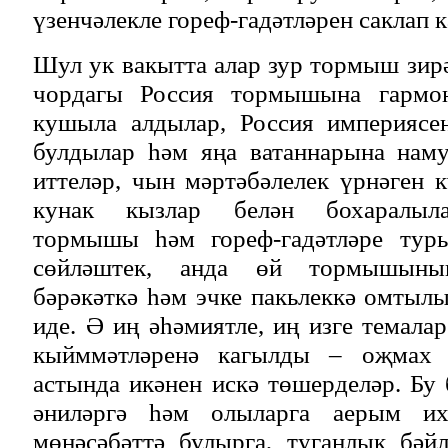
үзенчәлекле гореф-гадәтләрен саклап 
Шул ук вакытта алар зур тормыш зирә
чордагы Россия тормышына гармо
кушыла алдылар, Россия империясе
булдылар һәм яңа ватаннарына наму
иттеләр, чын мәртәбәлелек үрнәген к
кунак кызлар белән бохаралыла
тормышы һәм гореф-гадәтләре тур
сөйләштек, анда өй тормышыны
бәрәкәткә һәм эчке пакьлеккә омтыл
иде. Ә иң әһәмиятле, иң изге темала
кыйммәтләренә кагылды – оҗмах 
астында икәнен искә төшерделәр. Бу 
әниләргә һәм олыларга аерым их
мөнәсәбәттә булырга, туганлык бәй