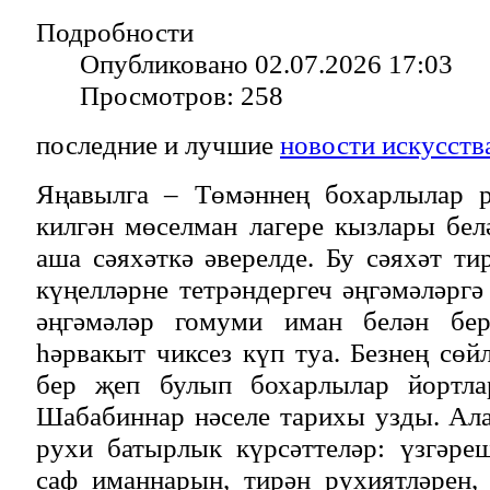
Подробности
Опубликовано 02.07.2026 17:03
Просмотров: 258
последние и лучшие
новости искусств
Яңавылга – Төмәннең бохарлылар р
килгән мөселман лагере кызлары бе
аша сәяхәткә әверелде. Бу сәяхәт ти
күңелләрне тетрәндергеч әңгәмәләрг
әңгәмәләр гомуми иман белән бер
һәрвакыт чиксез күп туа. Безнең сө
бер җеп булып бохарлылар йортла
Шабабиннар нәселе тарихы узды. Ал
рухи батырлык күрсәттеләр: үзгәре
саф иманнарын, тирән рухиятләрен,