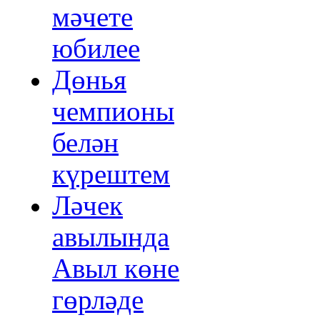
мәчете
юбилее
Дөнья
чемпионы
белән
күрештем
Ләчек
авылында
Авыл көне
гөрләде