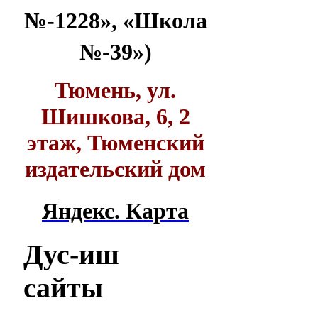
№-1228», «Школа
№-39»)
Тюмень, ул.
Шишкова, 6, 2
этаж, Тюменский
издательский дом
Яндекс. Карта
Дус-иш
сайты