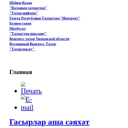
Шәһри Казан
"Ватаным татарстан"
"Татар-информ"
Газета Республики Татарстан "Интертат"
Безнең гәҗит
Матбугат
"Татарстан яшьләре"
Конгресс татар Тюменской области
Всемирный Конгресс Татар
"Татарлар.ру"
Главная
Гасырлар аша сәяхәт