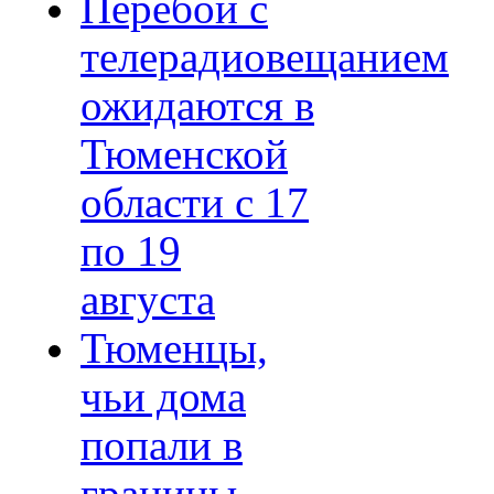
Перебои с
телерадиовещанием
ожидаются в
Тюменской
области с 17
по 19
августа
Тюменцы,
чьи дома
попали в