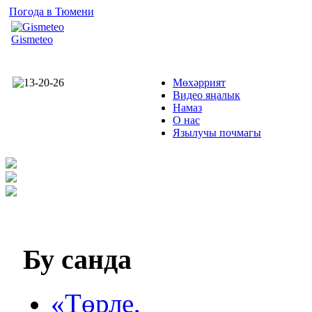
Погода в Тюмени
Gismeteo
Мөхәррият
Видео яңалык
Намаз
О нас
Язылучы почмагы
Бу
санда
«Төрле,