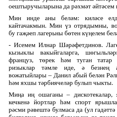
оештыручыларына да рәхмәт әйтәсем 
Мин инде аны беләм: киләсе ел
кайтачакмын. Мин үз отрядымны, в
бу гаҗәеп лагерьны бөтен күңелем бел
- Исемем Илнар Шәрәфетдинов. Лаг
кызыклы вакыйгаларга, шөгыльлә
француз, төрек һәм туган татар т
ризыклар тәмле иде, ә безнең 
вожатыйлары – Данил абый белән Рәли
һәм яхшы тәрбиячеләр булып чыкты.
Миңа иң ошаганы – дискотекалар, 
кечкенә йортлар һәм спорт ярышла
рәсми рәвештә булмаса да (ул гадәтт