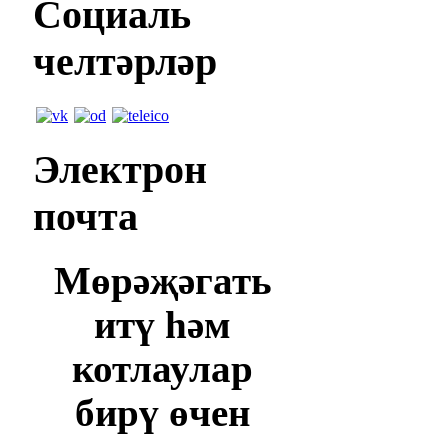
Социаль
челтәрләр
Электрон
почта
Мөрәҗәгать
итү һәм
котлаулар
бирү өчен