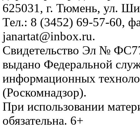
625031, г. Тюмень, ул. Ши
Тел.: 8 (3452) 69-57-60, ф
janartat@inbox.ru.
Свидетельство Эл № ФС77-
выдано Федеральной служб
информационных техноло
(Роскомнадзор).
При использовании матери
обязательна. 6+