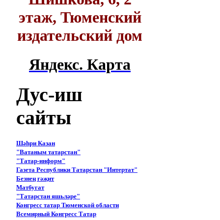
этаж, Тюменский
издательский дом
Яндекс. Карта
Дус-иш
сайты
Шәһри Казан
"Ватаным татарстан"
"Татар-информ"
Газета Республики Татарстан "Интертат"
Безнең гәҗит
Матбугат
"Татарстан яшьләре"
Конгресс татар Тюменской области
Всемирный Конгресс Татар