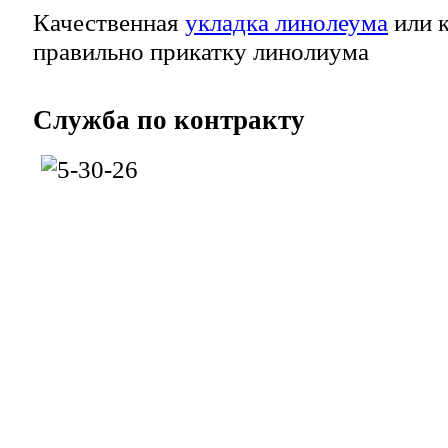
Качественная
укладка линолеума
или к
правильно прикатку линолиума
Служба
по контракту