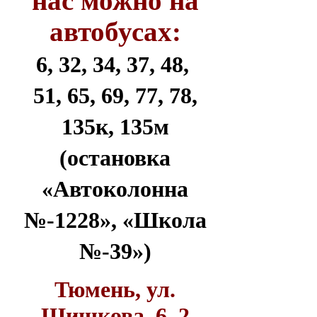
нас можно на
автобусах:
6, 32, 34, 37, 48,
51, 65, 69, 77, 78,
135к, 135м
(остановка
«Автоколонна
№-1228», «Школа
№-39»)
Тюмень, ул.
Шишкова, 6, 2