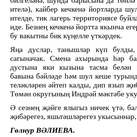
билгеләнә, шунда барысына да төнлә
ителә), кайбер кечкенә йортларда шу
ителде, тик лагерь территориясе буй
иде. Безнең кечкенә йортта якынча е
бу вакытны бик күңелле үткәрдек.
Яңа дуслар, танышлар күп булды, 
сагыначак. Смена ахырында һәр ба
дустына яки кызына тасма белән 
бавына бәйләде һәм шул кеше турынд
теләкләрен әйтеп калды, дип язып җи
Төмән округының Индрәй мәктәбе ук
Ә сезнең җәйге ялыгыз ничек үтә, ба
җибәрегез, яшьтәшләрегез укысыннар,
Гөлнур ВӘЛИЕВА.