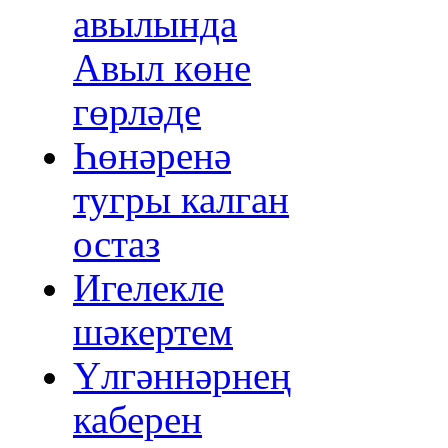
авылында
Авыл көне
гөрләде
Һөнәренә
тугры калган
остаз
Игелекле
шәкертем
Үлгәннәрнең
каберен