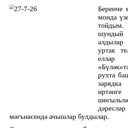
Беренче 
монда үз
тойдым.
шунды
алдылар 
уртак те
еллар 
«Бүләк»тә
рухта ба
зарядк
иртәнге
шөгыльлә
дәресләр
мәгънәсендә ачышлар булдылар.