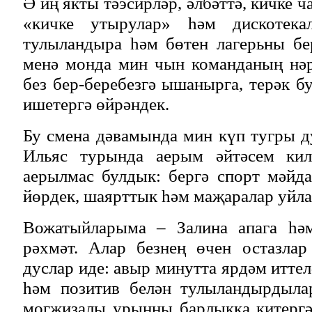
Ә иң якты тәэсирләр, әлбәттә, кичке ч
«кичке утырулар» һәм дискотека
тулыландыра һәм бөтен лагерьны бе
менә монда мин чын команданың нәр
без бер-беребезгә ышанырга, терәк б
ишетергә өйрәндек.
Бу смена дәвамында мин күп тугры д
Ильяс турында аерым әйтәсем кил
аерылмас булдык: бергә спорт мәйд
йөрдек, шаярттык һәм маҗаралар уйла
Вожатыйларыма – Залина апага һәм
рәхмәт. Алар безнең өчен остазлар
дуслар иде: авыр минутта ярдәм итте
һәм позитив белән тулыландырдыла
могҗизалы урынны барлыкка китергә