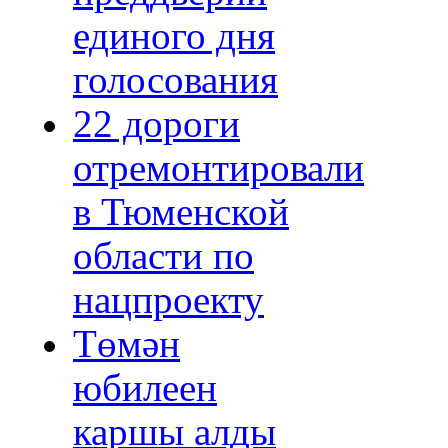
единого дня
голосования
22 дороги
отремонтировали
в Тюменской
области по
нацпроекту
Төмән
юбилеен
каршы алды