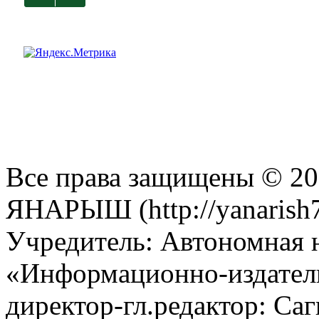
Все права защищены © 201
ЯНАРЫШ (http://yanarish7
Учредитель: Автономная 
«Информационно-издател
директор-гл.редактор: Са