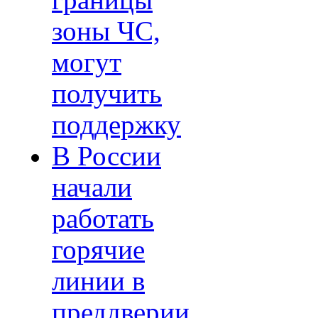
границы
зоны ЧС,
могут
получить
поддержку
В России
начали
работать
горячие
линии в
преддверии