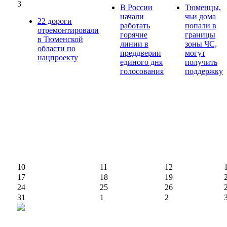
3
В России
Тюменцы,
начали
чьи дома
22 дороги
работать
попали в
отремонтировали
горячие
границы
в Тюменской
линии в
зоны ЧС,
области по
преддверии
могут
нацпроекту
единого дня
получить
голосования
поддержку
10
11
12
17
18
19
24
25
26
31
1
2