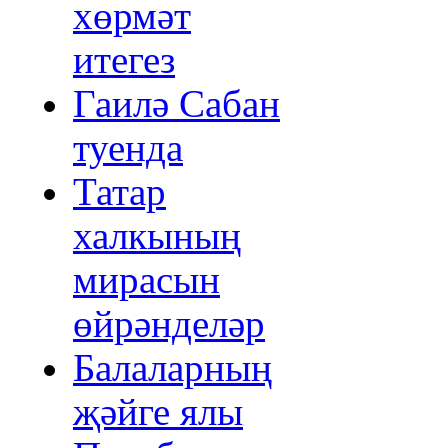
хөрмәт
итегез
Гаилә Сабан
туенда
Татар
халкының
мирасын
өйрәнделәр
Балаларның
җәйге ялы