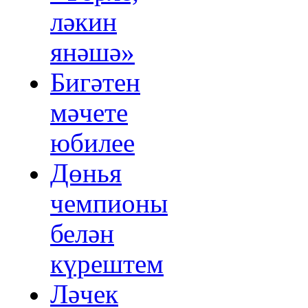
ләкин
янәшә»
Бигәтен
мәчете
юбилее
Дөнья
чемпионы
белән
күрештем
Ләчек