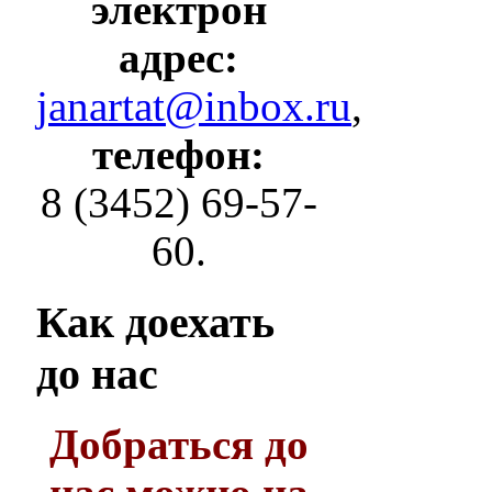
электрон
адрес:
janartat@inbox.ru
,
телефон:
8 (3452) 69-57-
60.
Как
доехать
до нас
Добраться до