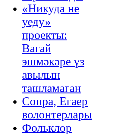
«Никуда не
уеду»
проекты:
Вагай
эшмәкәре үз
авылын
ташламаган
Сопра, Егаер
волонтерлары
Фольклор