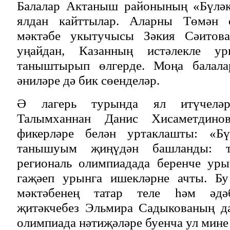
Балалар Актаныш районының «Бүләк
ялдан кайттылар. Аларны Төмән 
мәктәбе укытучысы Зәкия Сәитов
уңайдан, Казанның истәлекле у
таныштырып өлгерде. Моңа балалар
әниләре дә бик сөенделәр.
Ә лагерь турында ял итүчеләр
Талымханнан Данис Хисаметдино
фикерләре белән уртаклашты: «Бү
танышуым җиңүдән башланды: т
региональ олимпиадада беренче ур
гаҗәеп урынга ишекләрне ачты. Б
мәктәбенең татар теле һәм әдә
җитәкчебез Эльмира Садыкованың да
олимпиада нәтиҗәләре буенча ул мине