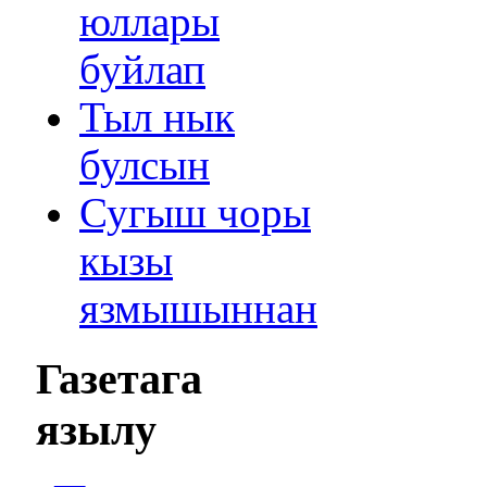
юллары
буйлап
Тыл нык
булсын
Сугыш чоры
кызы
язмышыннан
Газетага
язылу