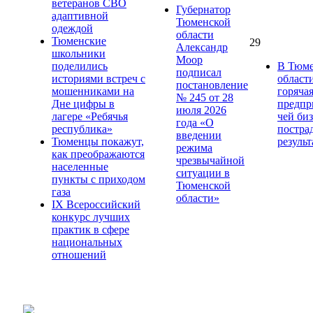
ветеранов СВО
Губернатор
адаптивной
Тюменской
одеждой
области
Тюменские
29
Александр
школьники
Моор
поделились
В Тюме
подписал
историями встреч с
област
постановление
мошенниками на
горяча
№ 245 от 28
Дне цифры в
предпр
июля 2026
лагере «Ребячья
чей би
года «О
республика»
постра
введении
Тюменцы покажут,
результ
режима
как преображаются
чрезвычайной
населенные
ситуации в
пункты с приходом
Тюменской
газа
области»
IХ Всероссийский
конкурс лучших
практик в сфере
национальных
отношений