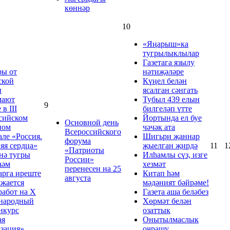
көннәр
10
«Яңарыш»ка
тугрылыклылар
Газетага язылу
ры от
нәтиҗәләре
ской
Күңел белән
и
ясалган сәнгать
мают
Тубыл 439 елын
9
 в III
билгеләп үтте
сийском
Йортында ел буе
Основной день
ном
чәчәк ата
Всероссийского
але «Россия.
Шигьри җаннар
форума
яя сердца»
җыелган җирдә
11
1
«Патриоты
нә тугры
Илһамлы сүз, изге
России»
һәм
хезмәт
перенесен на 25
рга иреште
Китап һәм
августа
жается
мәдәният бәйрәме!
работ на Х
Газета аша беләбез
народный
Хөрмәт белән
нкурс
озаттык
ая
Онытылмаслык
зация»
очрашу