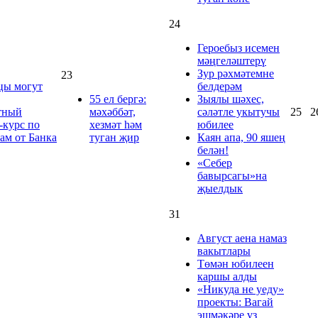
24
Героебыз исемен
мәңгеләштерү
Зур рәхмәтемне
23
цы могут
белдерәм
55 ел бергә:
Зыялы шәхес,
тный
мәхәббәт,
сәләтле укытучы
25
2
-курс по
хезмәт һәм
юбилее
ам от Банка
туган җир
Каян апа, 90 яшең
белән!
«Себер
бавырсагы»на
җыелдык
31
Август аена намаз
вакытлары
Төмән юбилеен
каршы алды
«Никуда не уеду»
проекты: Вагай
эшмәкәре үз