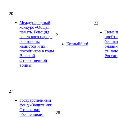
20
Международный
22
конкурс «Общая
память. Геноцид
Тюмен
21
советского народа
пройти
со стороны
беспла
Котлыйбыз!
нацистов и их
онлайн
пособников в годы
финанс
Великой
России
Отечественной
войны»
27
Государственный
фонд «Защитники
Отечества»
28
обеспечивает