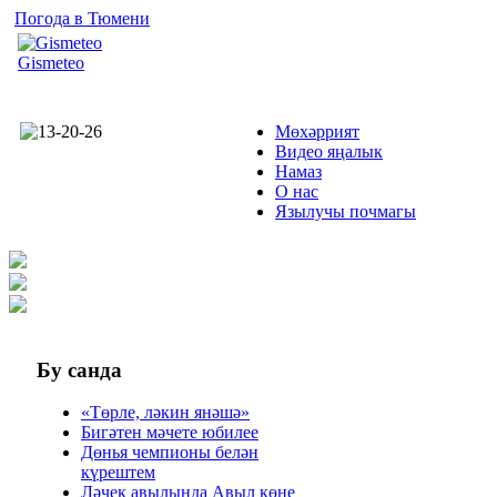
Погода в Тюмени
Gismeteo
Мөхәррият
Видео яңалык
Намаз
О нас
Язылучы почмагы
Бу
санда
«Төрле, ләкин янәшә»
Бигәтен мәчете юбилее
Дөнья чемпионы белән
күрештем
Ләчек авылында Авыл көне