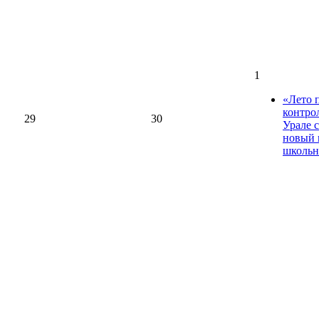
1
«Лето 
контро
29
30
Урале 
новый 
школьн