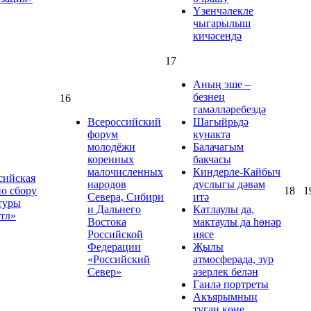
Үзенчәлекле
чыгарылыш
кичәсендә
17
Аның эше –
безнең
16
гамәлләребездә
Всероссийский
Шагыйрьдә
форум
кунакта
молодёжи
Балачагым
коренных
бакчасы
малочисленных
Киндерле-Кайбыч
сийская
народов
дуслыгы дәвам
по сбору
18
1
Севера, Сибири
итә
туры
и Дальнего
Катлаулы да,
тл»
Востока
мактаулы да һөнәр
Российской
иясе
Федерации
Җылы
«Российский
атмосферада, зур
Север»
әзерлек белән
Гаилә портреты
Акъярымның
туган көне