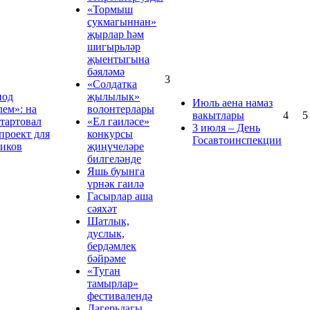
«Тормыш
сукмагыннан»
җырлар hәм
шигырьләр
җыентыгына
бәяләмә
3
«Солдатка
под
җылылык»
Июль аена намаз
лем»: на
волонтерлары
вакытлары
4
5
стартовал
«Ел гаиләсе»
3 июля – День
проект для
конкурсы
Госавтоинспекции
иков
җиңүчеләре
билгеләнде
Яшь буынга
үрнәк гаилә
Гасырлар аша
сәяхәт
Шатлык,
дуслык,
бердәмлек
бәйрәме
«Туган
тамырлар»
фестивалендә
Лагерьдагы