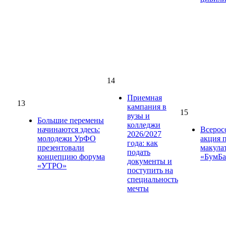
14
Приемная
13
кампания в
15
вузы и
Большие перемены
колледжи
начинаются здесь:
Всерос
2026/2027
молодежи УрФО
акция 
года: как
презентовали
макула
подать
концепцию форума
«БумБа
документы и
«УТРО»
поступить на
специальность
мечты