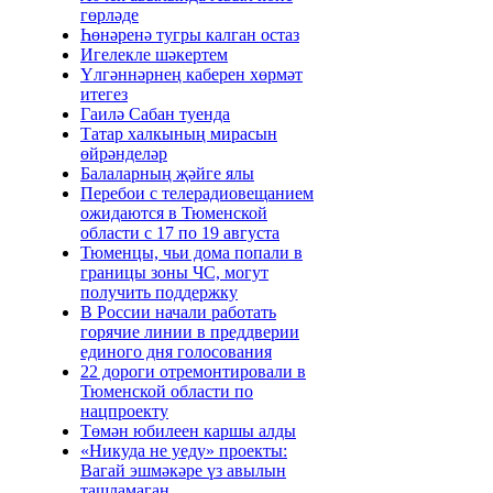
гөрләде
Һөнәренә тугры калган остаз
Игелекле шәкертем
Үлгәннәрнең каберен хөрмәт
итегез
Гаилә Сабан туенда
Татар халкының мирасын
өйрәнделәр
Балаларның җәйге ялы
Перебои с телерадиовещанием
ожидаются в Тюменской
области с 17 по 19 августа
Тюменцы, чьи дома попали в
границы зоны ЧС, могут
получить поддержку
В России начали работать
горячие линии в преддверии
единого дня голосования
22 дороги отремонтировали в
Тюменской области по
нацпроекту
Төмән юбилеен каршы алды
«Никуда не уеду» проекты:
Вагай эшмәкәре үз авылын
ташламаган