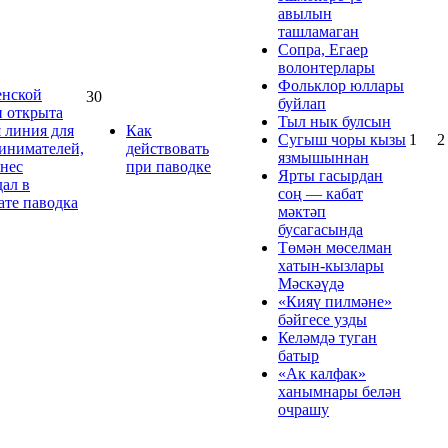
авылын
ташламаган
Сопра, Егаер
волонтерлары
Фольклор юллары
нской
30
буйлап
и открыта
Тыл нык булсын
я линия для
Как
Сугыш чоры кызы
1
2
инимателей,
действовать
язмышыннан
знес
при паводке
Ярты гасырдан
дал в
соң — кабат
ате паводка
мәктәп
бусагасында
Төмән мөселман
хатын‑кызлары
Мәскәүдә
«Кияү пилмәне»
бәйгесе узды
Келәмдә туган
батыр
«Ак калфак»
ханымнары белән
очрашу