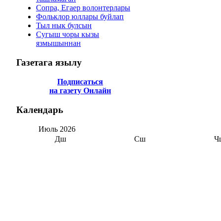
Сопра, Егаер волонтерлары
Фольклор юллары буйлап
Тыл нык булсын
Сугыш чоры кызы
язмышыннан
Газетага
язылу
Подписаться
на газету Онлайн
Календарь
Июль
2026
Дш
Сш
Ч