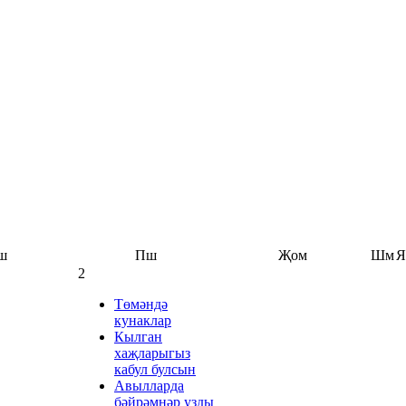
ш
Пш
Җом
Шм
Я
2
Төмәндә
кунаклар
Кылган
хаҗларыгыз
кабул булсын
Авылларда
бәйрәмнәр узды