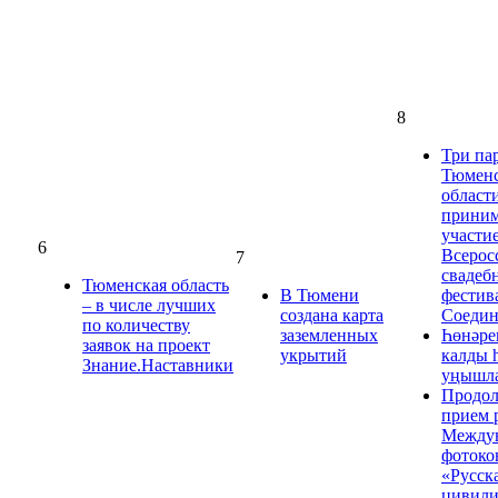
8
Три па
Тюмен
област
прини
участие
6
Всерос
7
свадеб
Тюменская область
В Тюмени
фестив
– в числе лучших
создана карта
Соедин
по количеству
заземленных
Һөнәре
заявок на проект
укрытий
калды 
Знание.Наставники
уңышла
Продол
прием 
Между
фотоко
«Русск
цивили