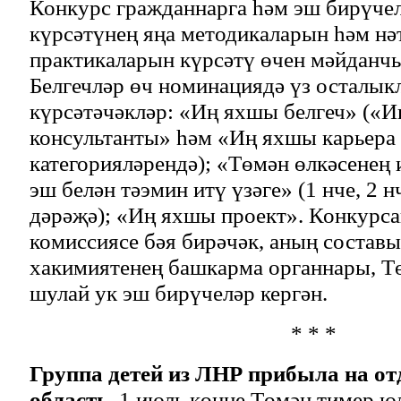
Конкурс гражданнарга һәм эш бирүчел
күрсәтүнең яңа методикаларын һәм нә
практикаларын күрсәтү өчен мәйданчы
Белгечләр өч номинациядә үз осталык
күрсәтәчәкләр: «Иң яхшы белгеч» («
консультанты» һәм «Иң яхшы карьера
категорияләрендә); «Төмән өлкәсенең
эш белән тәэмин итү үзәге» (1 нче, 2 н
дәрәҗә); «Иң яхшы проект». Конкурса
комиссиясе бәя бирәчәк, аның составы
хакимиятенең башкарма органнары, Т
шулай ук эш бирүчеләр кергән.
* * *
Группа детей из ЛНР прибыла на о
область.
1 июль көнне Төмән тимер ю