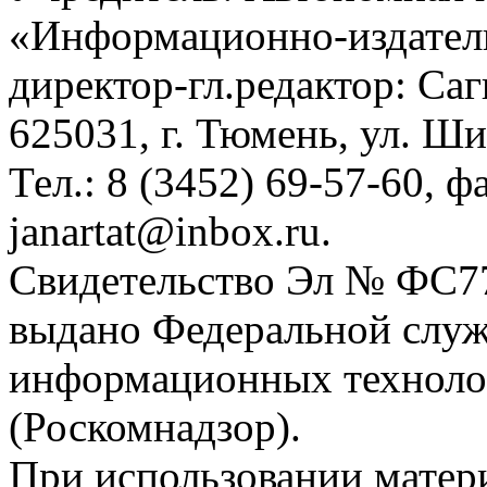
«Информационно-издател
директор-гл.редактор: Са
625031, г. Тюмень, ул. Ши
Тел.: 8 (3452) 69-57-60, ф
janartat@inbox.ru.
Свидетельство Эл № ФС77-
выдано Федеральной служб
информационных техноло
(Роскомнадзор).
При использовании матери