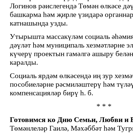
Логинов рәислегендә Төмән өлкәсе дә
башкарма һәм җирле үзидарә органна
катнашында узды.
Утырышта массакүләм социаль әһәмия
дәүләт һәм муниципаль хезмәтләрне э
күчерү проектын гамәлгә ашыру белән
каралды.
Социаль ярдәм өлкәсендә иң зур хезмә
пособиеләрне рәсмиләштерү һәм түләү
компенсацияләр бирү һ. б.
* * *
Готовимся ко Дню Семьи, Любви и 
Төмәнлеләр Гаилә, Мәхәббәт һәм Туг