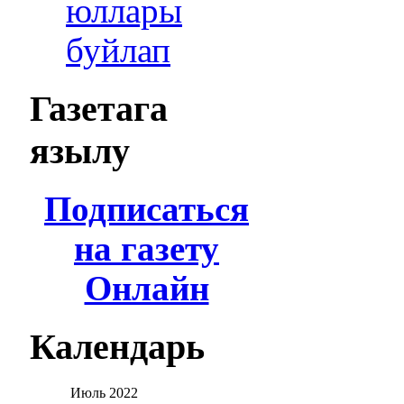
юллары
буйлап
Газетага
язылу
Подписаться
на газету
Онлайн
Календарь
Июль
2022