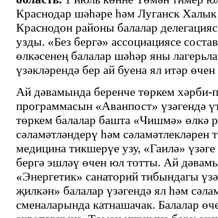
Краснодар шәһәре һәм Луганск Халы
Краснодон районы балалар делегацияс
узды. «Без бергә» ассоциациясе соста
өлкәсенең балалар шәһәр яны лагерьл
үзәкләрендә бер ай буена ял итәр өчен 
Ай дәвамында беренче төркем хәрби-п
программасын «Аванпост» үзәгендә үт
төркем балалар башта «Чишмә» өлкә р
сәламәтләндерү һәм сәламәтлекләрен 
медицина тикшерүе узу, «Гаилә» үзәге
бергә эшләү өчен юл тотты. Ай дәвам
«Энергетик» санаторий тибындагы үзә
җилкән» балалар үзәгендә ял һәм сәла
сменаларында катнашачак. Балалар ө