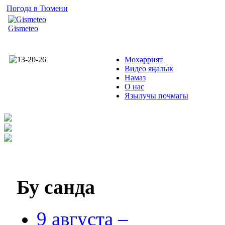
Погода в Тюмени
Gismeteo
Мөхәррият
Видео яңалык
Намаз
О нас
Язылучы почмагы
Бу
санда
9 августа –