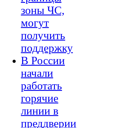
зоны ЧС,
могут
получить
поддержку
В России
начали
работать
горячие
линии в
преддверии