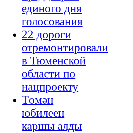
единого дня
голосования
22 дороги
отремонтировали
в Тюменской
области по
нацпроекту
Төмән
юбилеен
каршы алды