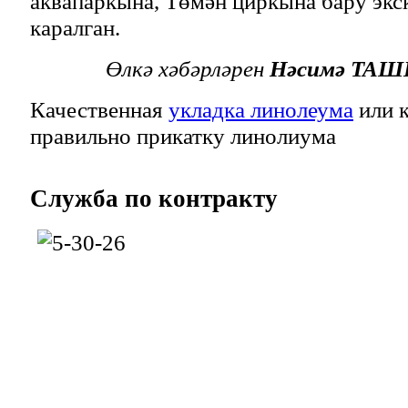
аквапаркына, Төмән циркына бару эк
каралган.
Өлкә хәбәрләрен
Нәсимә ТА
Качественная
укладка линолеума
или к
правильно прикатку линолиума
Служба
по контракту