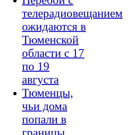
Перебои с
телерадиовещанием
ожидаются в
Тюменской
области с 17
по 19
августа
Тюменцы,
чьи дома
попали в
границы