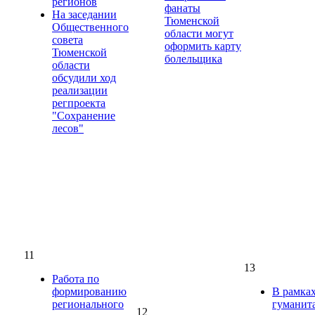
регионов
фанаты
На заседании
Тюменской
Общественного
области могут
совета
оформить карту
Тюменской
болельщика
области
обсудили ход
реализации
регпроекта
"Сохранение
лесов"
11
13
Работа по
формированию
В рамка
регионального
гуманит
12