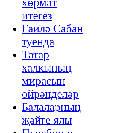
хөрмәт
итегез
Гаилә Сабан
туенда
Татар
халкының
мирасын
өйрәнделәр
Балаларның
җәйге ялы