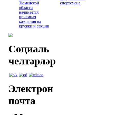
Тюменской
спортсмена
области
начинается
приемная
кампания на
кружки и секции
Социаль
челтәрләр
Электрон
почта