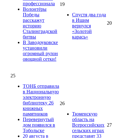
профессионала
19
Волонтёры
Победы
Спустя два года
расскажут
в Ишим
20
историю
вернулся
Сталинградской
«Золотой
битвы
карась»
В Заводоуковске
установили
огромный рулон
овощной сетки!
25
ТОНБ отправила
в Национальную
электронную
библиотеку 26
26
книжных
памятников
Тюменскую
Перевернутый
область на
дом появился в
Всероссийских
27
Тобольске
сельских играх
20 августа в
представят 33