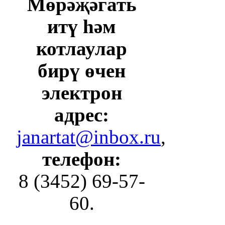
Мөрәҗәгать
итү һәм
котлаулар
бирү өчен
электрон
адрес:
janartat@inbox.ru
,
телефон:
8 (3452) 69-57-
60.