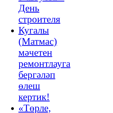
День
строителя
Кугалы
(Матмас)
мәчетен
ремонтлауга
бергәләп
өлеш
кертик!
«Төрле,