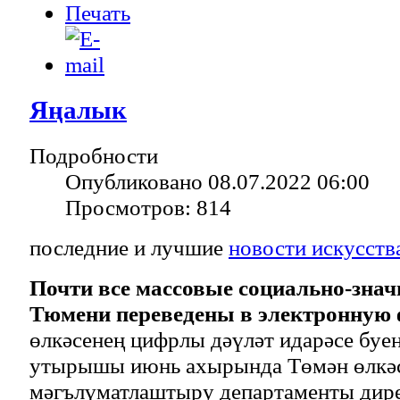
Яңалык
Подробности
Опубликовано 08.07.2022 06:00
Просмотров: 814
последние и лучшие
новости искусств
Почти все массовые социально-знач
Тюмени переведены в электронную 
өлкәсенең цифрлы дәүләт идарәсе буе
утырышы июнь ахырында Төмән өлкә
мәгълүматлаштыру департаменты дир