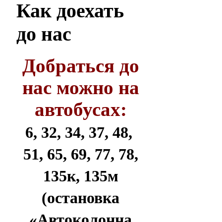
Как
доехать
до нас
Добраться до
нас можно на
автобусах:
6, 32, 34, 37, 48,
51, 65, 69, 77, 78,
135к, 135м
(остановка
«Автоколонна