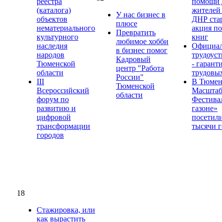
реестра
помощи 
(каталога)
жителей
У нас бизнес в
объектов
ДНР ста
плюсе
нематериального
акция по
Превратить
культурного
книг
любимое хобби
наследия
Официал
в бизнес помог
народов
трудоуст
Кадровый
Тюменской
- гарант
центр "Работа
области
трудовы
России"
III
В Тюме
Тюменской
Всероссийский
Масшта
области
форум по
Фестива
развитию и
газоне»
цифровой
посетил
трансформации
тысячи г
городов
18
Стажировка, или
как вырастить