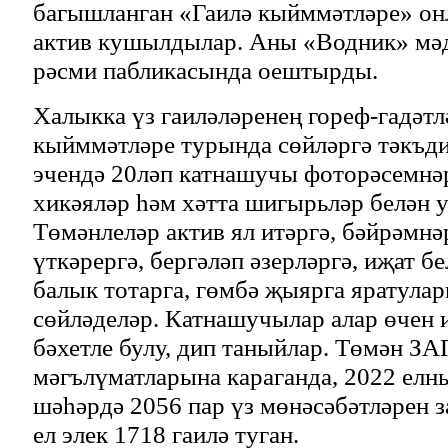
багышланган «Гаилә кыйммәтләре» он
актив кушылдылар. Аны «Водник» мәд
рәсми пабликасында оештырды.
Халыкка үз гаиләләренең гореф-гадәтл
кыйммәтләре турында сөйләргә тәкъди
эчендә 20ләп катнашучы фоторәсемнәр
хикәяләр һәм хәтта шигырьләр белән 
Төмәнлеләр актив ял итәргә, бәйрәмнә
үткәрергә, бергәләп әзерләргә, иҗат б
балык тотарга, гөмбә җыярга яратула
сөйләделәр. Катнашучылар алар өчен 
бәхетле булу, дип таныйлар. Төмән З
мәгълүматларына караганда, 2022 елн
шәһәрдә 2056 пар үз мөнәсәбәтләрен 
ел элек 1718 гаилә туган.