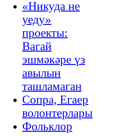
«Никуда не
уеду»
проекты:
Вагай
эшмәкәре үз
авылын
ташламаган
Сопра, Егаер
волонтерлары
Фольклор