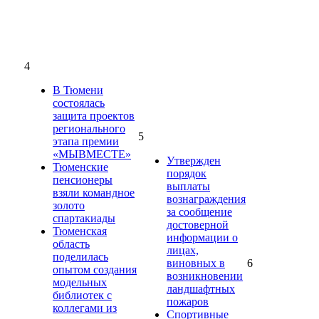
4
В Тюмени
состоялась
защита проектов
регионального
5
этапа премии
«МЫВМЕСТЕ»
Утвержден
Тюменские
порядок
пенсионеры
выплаты
взяли командное
вознаграждения
золото
за сообщение
спартакиады
достоверной
Тюменская
информации о
область
лицах,
поделилась
виновных в
6
опытом создания
возникновении
модельных
ландшафтных
библиотек с
пожаров
коллегами из
Спортивные