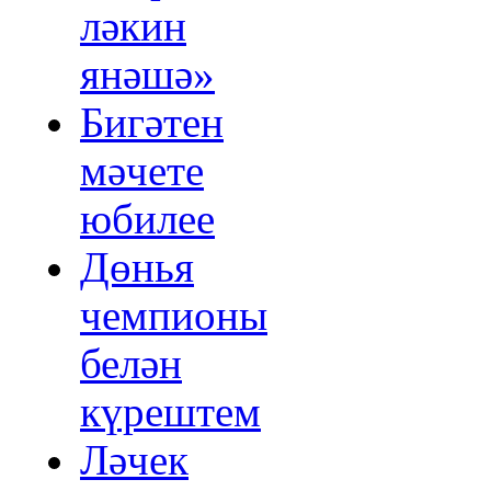
ләкин
янәшә»
Бигәтен
мәчете
юбилее
Дөнья
чемпионы
белән
күрештем
Ләчек