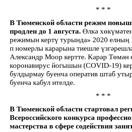
* * *
В Тюменской области режим повыш
продлен до 1 августа.
Өлкә хөкүмәтен
режимын кертү турында» 2020 елның 
п номерлы карарына тиешле үзгәрешл
Александр Моор кертте. Карар Төмән 
коронавирус йогышын (COVID-19) кер
булдырмау буенча оператив штаб ут
буенча кабул ителде.
* * *
В Тюменской области стартовал ре
Всероссийского конкурса професси
мастерства в сфере содействия заня