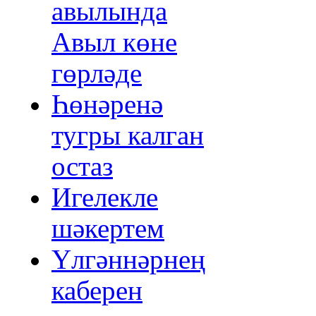
авылында
Авыл көне
гөрләде
Һөнәренә
тугры калган
остаз
Игелекле
шәкертем
Үлгәннәрнең
каберен