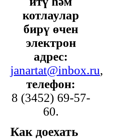
итү һәм
котлаулар
бирү өчен
электрон
адрес:
janartat@inbox.ru
,
телефон:
8 (3452) 69-57-
60.
Как
доехать