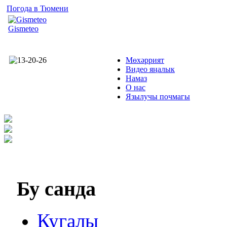
Погода в Тюмени
Gismeteo
Мөхәррият
Видео яңалык
Намаз
О нас
Язылучы почмагы
Бу
санда
Кугалы