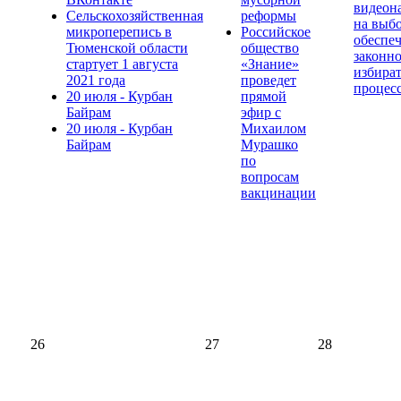
видеон
Сельскохозяйственная
реформы
на выб
микроперепись в
Российское
обеспе
Тюменской области
общество
законно
стартует 1 августа
«Знание»
избира
2021 года
проведет
процес
20 июля - Курбан
прямой
Байрам
эфир с
20 июля - Курбан
Михаилом
Байрам
Мурашко
по
вопросам
вакцинации
26
27
28