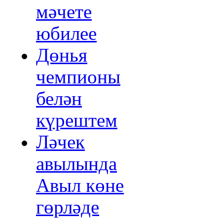
мәчете
юбилее
Дөнья
чемпионы
белән
күрештем
Ләчек
авылында
Авыл көне
гөрләде