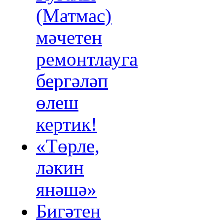
(Матмас)
мәчетен
ремонтлауга
бергәләп
өлеш
кертик!
«Төрле,
ләкин
янәшә»
Бигәтен