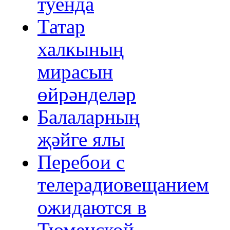
туенда
Татар
халкының
мирасын
өйрәнделәр
Балаларның
җәйге ялы
Перебои с
телерадиовещанием
ожидаются в