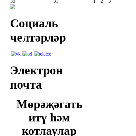
30
31
1
2
3
Социаль
челтәрләр
Электрон
почта
Мөрәҗәгать
итү һәм
котлаулар