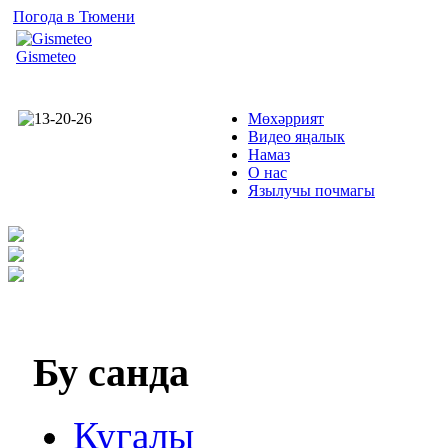
Погода в Тюмени
Gismeteo
Мөхәррият
Видео яңалык
Намаз
О нас
Язылучы почмагы
Бу
санда
Кугалы