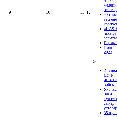
лаеклы
мәдәни
оешты
9
10
11
12
«Этнос
үзәгене
корпус
«UA9J
чакыр
элемтә
Яңалы
Подпис
2023
20
21 янва
День
инжен
войск
Укучыл
өлкә
күләме
сынау
үттелә
35 пун