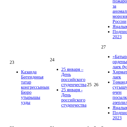
пожаро
за
аномал
морозо
России
Яңалы
Подпис
2023
27
«Батыр
24
ордены
23
лаек б
25 января –
Казанда
Хөрмәт
День
Бөтендөнья
лаек
российского
татар
Төмәнд
студенчества
25
26
конгрессының
сугыш
25 января -
Бюро
өчен
День
утырышы
посылк
российского
узды
әзерли
студенчества
Яңалы
Подпис
2023