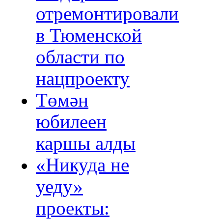
отремонтировали
в Тюменской
области по
нацпроекту
Төмән
юбилеен
каршы алды
«Никуда не
уеду»
проекты: