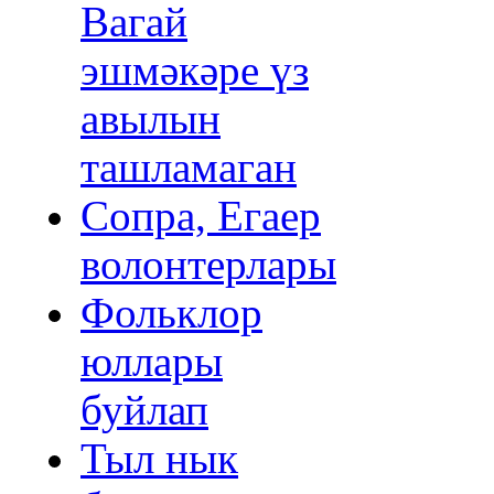
Вагай
эшмәкәре үз
авылын
ташламаган
Сопра, Егаер
волонтерлары
Фольклор
юллары
буйлап
Тыл нык