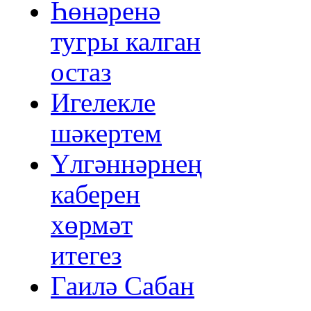
Һөнәренә
тугры калган
остаз
Игелекле
шәкертем
Үлгәннәрнең
каберен
хөрмәт
итегез
Гаилә Сабан