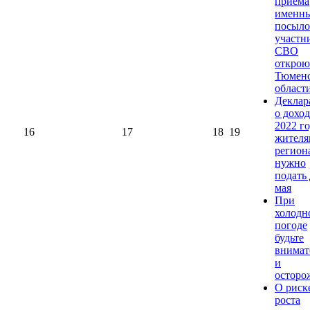
приема
именн
посыло
участн
СВО
открою
Тюмен
област
Деклар
о доход
2022 г
16
17
18
19
жителя
регион
нужно
подать 
мая
При
холодн
погоде
будьте
внимат
и
осторо
О риск
роста