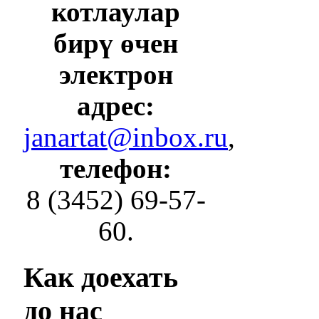
котлаулар
бирү өчен
электрон
адрес:
janartat@inbox.ru
,
телефон:
8 (3452) 69-57-
60.
Как
доехать
до нас