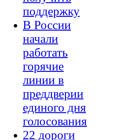
поддержку
В России
начали
работать
горячие
линии в
преддверии
единого дня
голосования
22 дороги