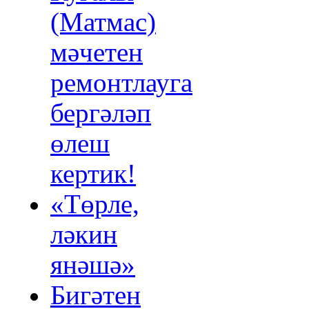
(Матмас)
мәчетен
ремонтлауга
бергәләп
өлеш
кертик!
«Төрле,
ләкин
янәшә»
Бигәтен