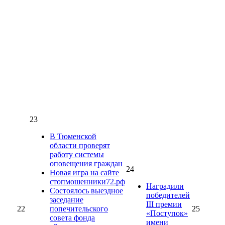
23
В Тюменской
области проверят
работу системы
оповещения граждан
24
Новая игра на сайте
стопмошенники72.рф
Наградили
Состоялось выездное
победителей
заседание
III премии
22
попечительского
25
«Поступок»
совета фонда
имени