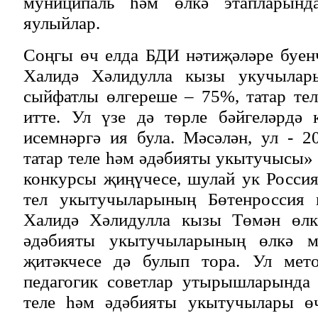
муниципаль һәм өлкә этапларынд
яулыйлар.
Соңгы өч елда БДИ нәтиҗәләре буе
Халидә Хәлидулла кызы укучылар
сыйфатлы өлгереше – 75%, татар те
итте. Ул үзе дә төрле бәйгеләрдә 
исемнәргә ия була. Мәсәлән, ул - 
татар теле һәм әдәбияты укытучысы»
конкурсы җиңүчесе, шулай ук Росси
тел укытучыларының Бөтенроссия к
Халидә Хәлидулла кызы Төмән өлкә
әдәбияты укытучыларының өлкә м
җитәкчесе дә булып тора. Ул мет
педагогик советлар утырышларында
теле һәм әдәбияты укытучылары өч