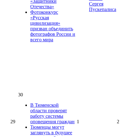
«Защитники
Сергея
Отечества»
Пускепалиса
Фотоконкурс
«Русская
цивилизация»
призван объединить
фотографов России и
всего мира
30
В Тюменской
области проверят
работу системы
29
оповещения граждан
1
2
Тюменцы могут
заглянуть в будущее