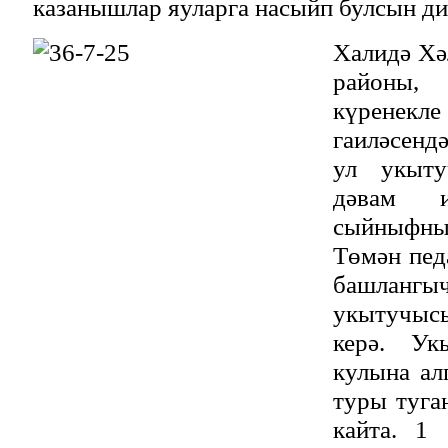
казанышлар яуларга насыйп булсын диг
Халидә Хә
районы,
күрене
гаиләсенд
ул укыту
дәвам 
сыйныфны 
Төмән пед
башлан
укытучыс
керә. Ук
кулына ал
туры туга
кайта. 1