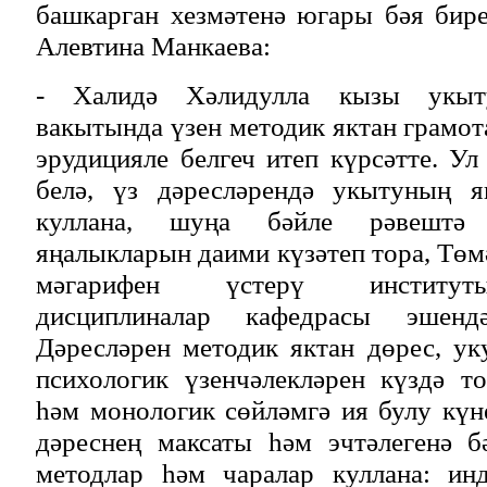
башкарган хезмәтенә югары бәя бир
Алевтина Манкаева:
- Халидә Хәлидулла кызы укыт
вакытында үзен методик яктан грамот
эрудицияле белгеч итеп күрсәтте. У
белә, үз дәресләрендә укытуның я
куллана, шуңа бәйле рәвештә 
яңалыкларын даими күзәтеп тора, Төм
мәгарифен үстерү институт
дисциплиналар кафедрасы эшенд
Дәресләрен методик яктан дөрес, у
психологик үзенчәлекләрен күздә т
һәм монологик сөйләмгә ия булу күн
дәреснең максаты һәм эчтәлегенә б
методлар һәм чаралар куллана: инд