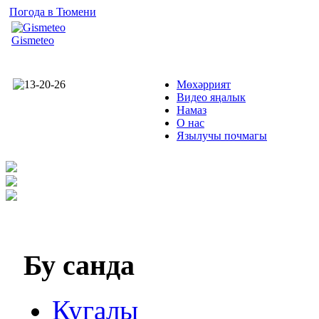
Погода в Тюмени
Gismeteo
Мөхәррият
Видео яңалык
Намаз
О нас
Язылучы почмагы
Бу
санда
Кугалы