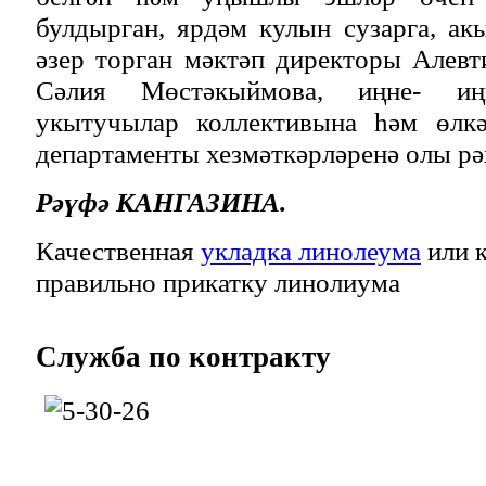
булдырган, ярдәм кулын сузарга, а
әзер торган мәктәп директоры Алевт
Сәлия Мөстәкыймова, иңне- иң
укытучылар коллективына һәм өлк
департаменты хезмәткәрләренә олы рә
Рәүфә КАНГАЗИНА.
Качественная
укладка линолеума
или к
правильно прикатку линолиума
Служба
по контракту