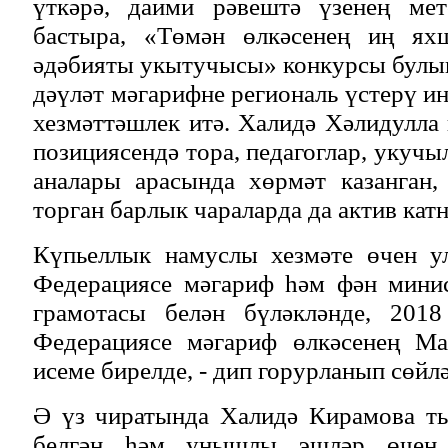
үткәрә, даими рәвештә үзенең мет
бастыра, «Төмән өлкәсенең иң ях
әдәбияты укытучысы» конкурсы булып
дәүләт мәгарифне региональ үстерү и
хезмәттәшлек итә. Халидә Хәлидулл
позициясендә тора, педагоглар, укучы
аналары арасында хөрмәт казанган,
торган барлык чараларда да актив кат
Күпьеллык намуслы хезмәте өчен у
Федерациясе мәгариф һәм фән мини
грамотасы белән бүләкләнде, 2018
Федерациясе мәгариф өлкәсенең Ма
исеме бирелде, - дип горурланып сөйлә
Ә үз чиратында Халидә Кирамова т
белгән һәм уңышлы эшләр өчен 