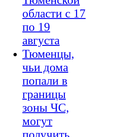
Тюменской
области с 17
по 19
августа
Тюменцы,
чьи дома
попали в
границы
зоны ЧС,
могут
получить