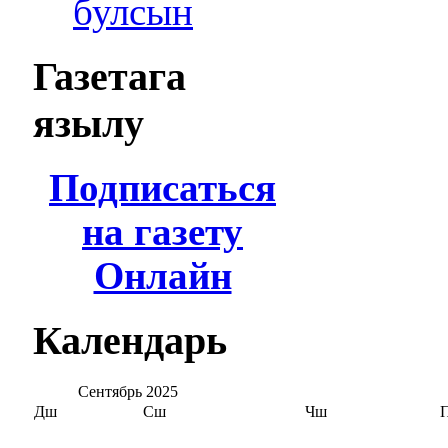
булсын
Газетага
язылу
Подписаться
на газету
Онлайн
Календарь
Сентябрь
2025
Дш
Сш
Чш