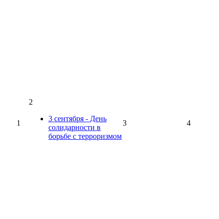
2
3 сентября - День
1
3
4
солидарности в
борьбе с терроризмом