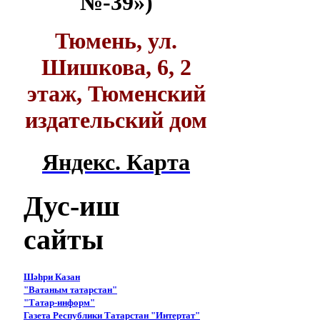
№-39»)
Тюмень, ул.
Шишкова, 6, 2
этаж, Тюменский
издательский дом
Яндекс. Карта
Дус-иш
сайты
Шәһри Казан
"Ватаным татарстан"
"Татар-информ"
Газета Республики Татарстан "Интертат"