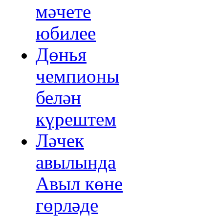
мәчете
юбилее
Дөнья
чемпионы
белән
күрештем
Ләчек
авылында
Авыл көне
гөрләде