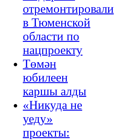
отремонтировали
в Тюменской
области по
нацпроекту
Төмән
юбилеен
каршы алды
«Никуда не
уеду»
проекты: