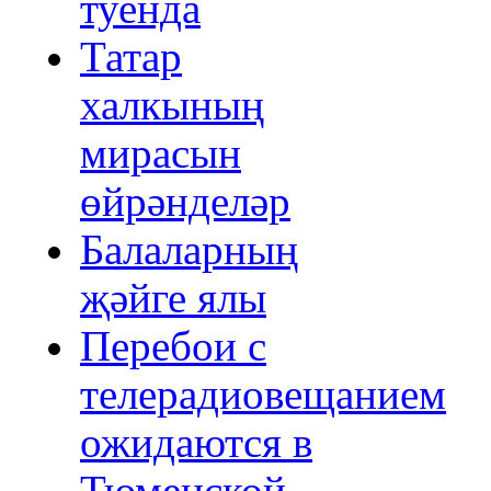
туенда
Татар
халкының
мирасын
өйрәнделәр
Балаларның
җәйге ялы
Перебои с
телерадиовещанием
ожидаются в