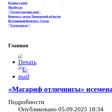
Безнең гәҗит
Матбугат
"Татарстан яшьләре"
Конгресс татар Тюменской области
Всемирный Конгресс Татар
"Татарлар.ру"
Главная
«Мәгариф отличнигы» исеменә
Подробности
Опубликовано 05.09.2025 18:34