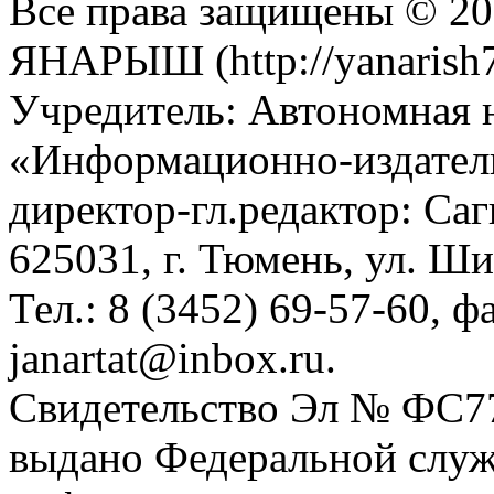
Все права защищены © 201
ЯНАРЫШ (http://yanarish7
Учредитель: Автономная 
«Информационно-издател
директор-гл.редактор: Са
625031, г. Тюмень, ул. Ши
Тел.: 8 (3452) 69-57-60, ф
janartat@inbox.ru.
Свидетельство Эл № ФС77-
выдано Федеральной служб