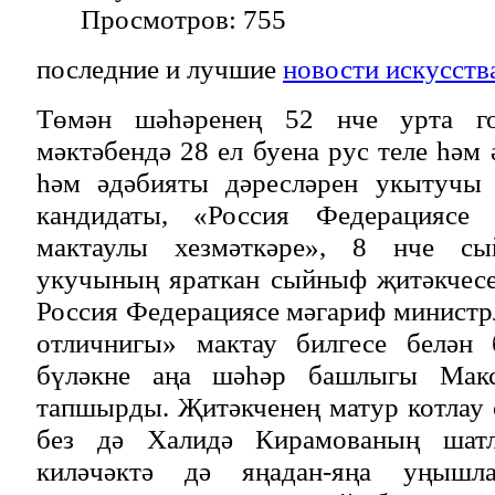
Просмотров: 755
последние и лучшие
новости искусств
Төмән шәһәренең 52 нче урта г
мәктәбендә 28 ел буена рус теле һәм 
һәм әдәбияты дәресләрен укытучы 
кандидаты, «Россия Федерациясе 
мактаулы хезмәткәре», 8 нче с
укучының яраткан сыйныф җитәкчес
Россия Федерациясе мәгариф минист
отличнигы» мактау билгесе белән 
бүләкне аңа шәһәр башлыгы Макс
тапшырды. Җитәкченең матур котлау
без дә Халидә Кирамованың шатл
киләчәктә дә яңадан-яңа уңышл