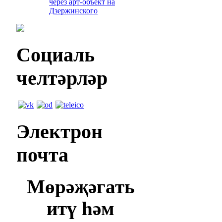
через арт-объект на
Дзержинского
Социаль
челтәрләр
Электрон
почта
Мөрәҗәгать
итү һәм