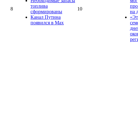
Необходимые запасы
мог
топлива
про
8
10
сформированы
на 
Канал Путина
«Эт
появился в Max
сем
дне
око
рег