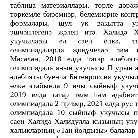
таблица материаллары, төрле дәрәҗ
төркемле биремнәр, белемнәрне конт
формалары, шул ук вакытта ук
эшчәнлегенә җәлеп итә. Халидә 
укучылары ел саен өлкә, төб
олимпиадаларда җиңүчеләр һәм п
Мәсәлән, 2018 елда татар әдәбият
олимпиадада аның укучысы II урын а
әдәбияты буенча Бөтенроссия укучы
өлкә этабында 9 нчы сыйныф укуч
2019 елда татар теле һәм әдәбият
олимпиадада 2 призер, 2021 елда рус 
олимпиадада 10 сыйныф укучысы пр
саен Халидә Халидулла кызының уку
халыкларның «Таң йолдызы» балалар