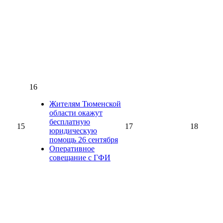
16
Жителям Тюменской
области окажут
бесплатную
15
17
18
юридическую
помощь 26 сентября
Оперативное
совещание с ГФИ