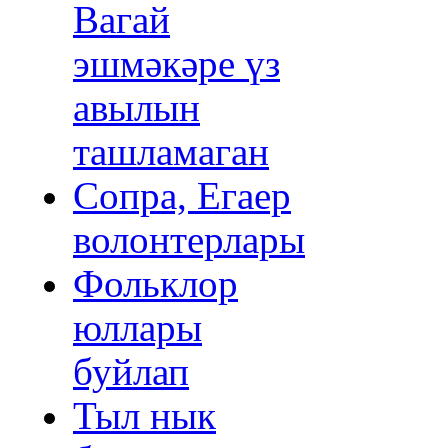
Вагай
эшмәкәре үз
авылын
ташламаган
Сопра, Егаер
волонтерлары
Фольклор
юллары
буйлап
Тыл нык