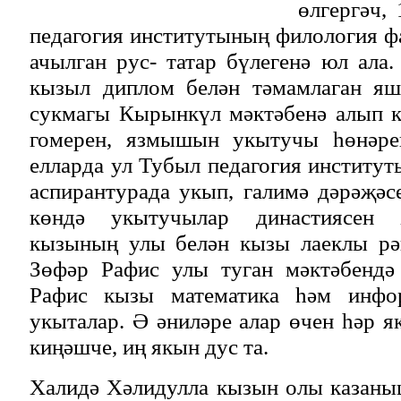
өлгергәч,
педагогия институтының филология 
ачылган рус- татар бүлегенә юл ал
кызыл диплом белән тәмамлаган яш
сукмагы Кырынкүл мәктәбенә алып к
гомерен, язмышын укытучы һөнәр
елларда ул Тубыл педагогия институ
аспирантурада укып, галимә дәрәҗәсе
көндә укытучылар династиясен 
кызының улы белән кызы лаеклы рә
Зөфәр Рафис улы туган мәктәбендә 
Рафис кызы математика һәм инфор
укыталар. Ә әниләре алар өчен һәр як
киңәшче, иң якын дус та.
Халидә Хәлидулла кызын олы казаны