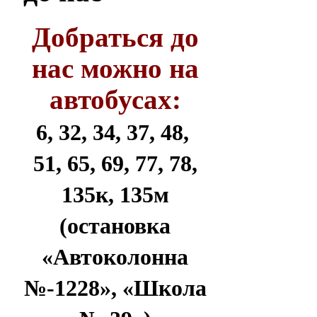
Добраться до
нас можно на
автобусах:
6, 32, 34, 37, 48,
51, 65, 69, 77, 78,
135к, 135м
(остановка
«Автоколонна
№-1228», «Школа