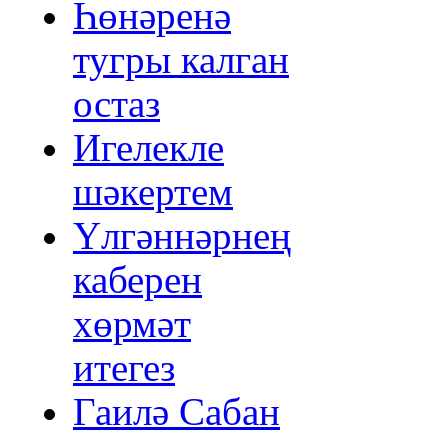
Һөнәренә
тугры калган
остаз
Игелекле
шәкертем
Үлгәннәрнең
каберен
хөрмәт
итегез
Гаилә Сабан