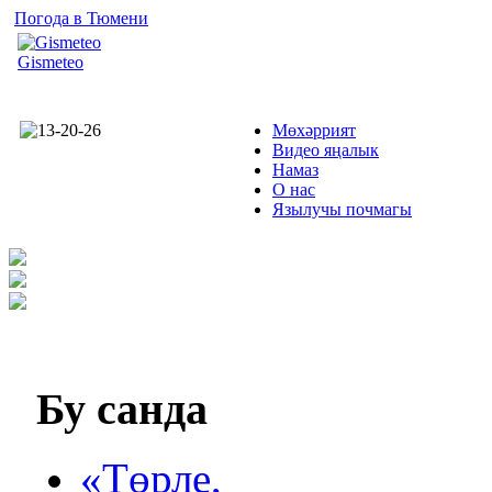
Погода в Тюмени
Gismeteo
Мөхәррият
Видео яңалык
Намаз
О нас
Язылучы почмагы
Бу
санда
«Төрле,