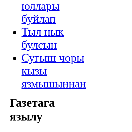
юллары
буйлап
Тыл нык
булсын
Сугыш чоры
кызы
язмышыннан
Газетага
язылу