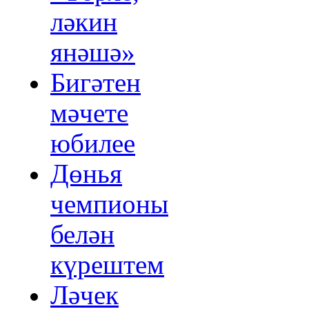
ләкин
янәшә»
Бигәтен
мәчете
юбилее
Дөнья
чемпионы
белән
күрештем
Ләчек