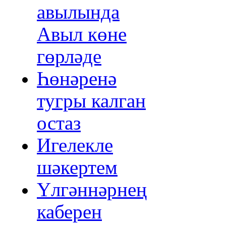
авылында
Авыл көне
гөрләде
Һөнәренә
тугры калган
остаз
Игелекле
шәкертем
Үлгәннәрнең
каберен