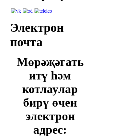
Электрон
почта
Мөрәҗәгать
итү һәм
котлаулар
бирү өчен
электрон
адрес: