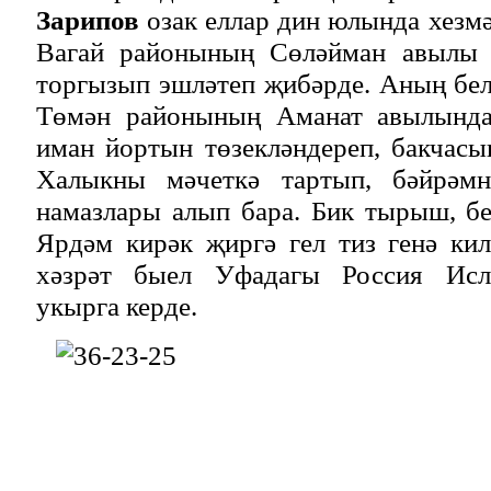
Зарипов
озак еллар дин юлында хезмә
Вагай районының Сөләйман авылы м
торгызып эшләтеп җибәрде. Аның бел
Төмән районының Аманат авылында
иман йортын төзекләндереп, бакчасы
Халыкны мәчеткә тартып, бәйрәмн
намазлары алып бара. Бик тырыш, б
Ярдәм кирәк җиргә гел тиз генә ки
хәзрәт быел Уфадагы Россия Исл
укырга керде.