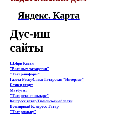
Яндекс. Карта
Дус-иш
сайты
Шәһри Казан
"Ватаным татарстан"
"Татар-информ"
Газета Республики Татарстан "Интертат"
Безнең гәҗит
Матбугат
"Татарстан яшьләре"
Конгресс татар Тюменской области
Всемирный Конгресс Татар
"Татарлар.ру"