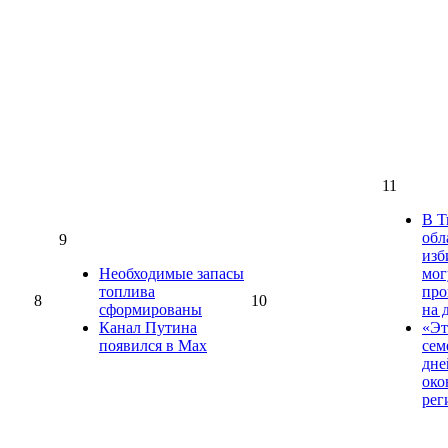
11
В Т
обл
9
изб
Необходимые запасы
мог
топлива
про
8
10
сформированы
на 
Канал Путина
«Эт
появился в Max
сем
дне
око
рег