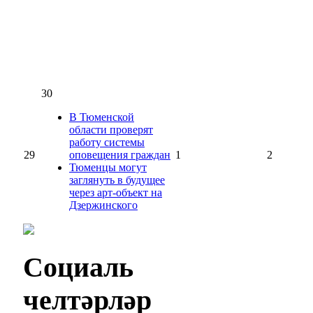
30
В Тюменской
области проверят
работу системы
29
оповещения граждан
1
2
Тюменцы могут
заглянуть в будущее
через арт-объект на
Дзержинского
Социаль
челтәрләр