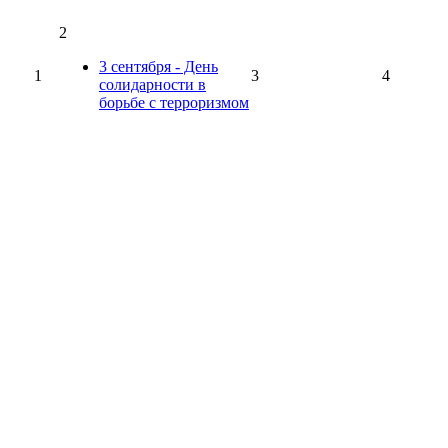
2
3 сентября - День
1
3
4
солидарности в
борьбе с терроризмом