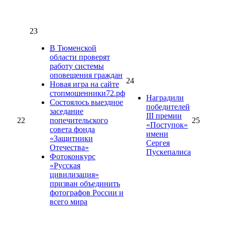
23
В Тюменской
области проверят
работу системы
оповещения граждан
24
Новая игра на сайте
стопмошенники72.рф
Наградили
Состоялось выездное
победителей
заседание
III премии
22
попечительского
25
«Поступок»
совета фонда
имени
«Защитники
Сергея
Отечества»
Пускепалиса
Фотоконкурс
«Русская
цивилизация»
призван объединить
фотографов России и
всего мира