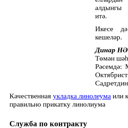
алдынгы 
итә.
Икесе д
кешеләр.
Динар Н
Төмән шәһ
Рәсемдә:
Октябрис
Садретдин
Качественная
укладка линолеума
или к
правильно прикатку линолиума
Служба
по контракту