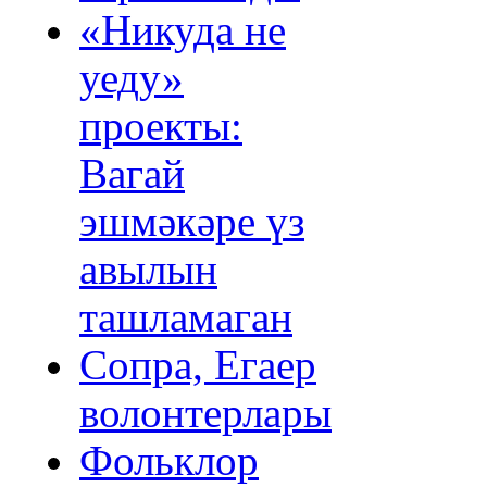
«Никуда не
уеду»
проекты:
Вагай
эшмәкәре үз
авылын
ташламаган
Сопра, Егаер
волонтерлары
Фольклор