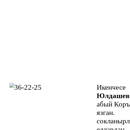
Икенче
Юлдашев
абый Коръ
язган.
сокланы
еллардан