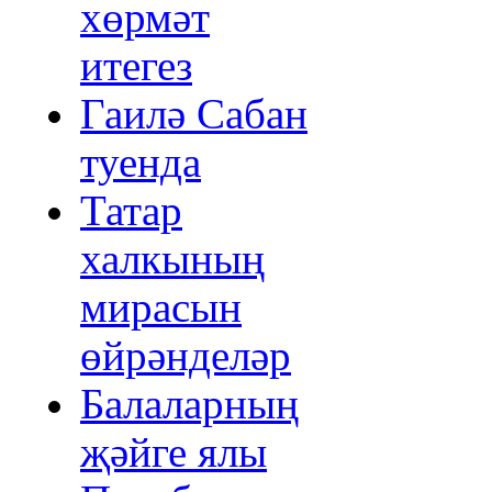
хөрмәт
итегез
Гаилә Сабан
туенда
Татар
халкының
мирасын
өйрәнделәр
Балаларның
җәйге ялы