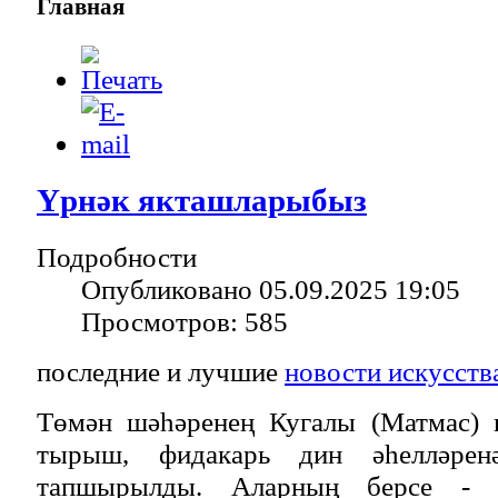
Главная
Үрнәк якташларыбыз
Подробности
Опубликовано 05.09.2025 19:05
Просмотров: 585
последние и лучшие
новости искусств
Төмән шәһәренең Кугалы (Матмас) 
тырыш, фидакарь дин әһелләрен
тапшырылды. Аларның берсе 