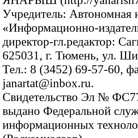
Учредитель: Автономная 
«Информационно-издател
директор-гл.редактор: Са
625031, г. Тюмень, ул. Ши
Тел.: 8 (3452) 69-57-60, ф
janartat@inbox.ru.
Свидетельство Эл № ФС77-
выдано Федеральной служб
информационных техноло