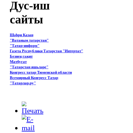
Дус-иш
сайты
Шәһри Казан
"Ватаным татарстан"
"Татар-информ"
Газета Республики Татарстан "Интертат"
Безнең гәҗит
Матбугат
"Татарстан яшьләре"
Конгресс татар Тюменской области
Всемирный Конгресс Татар
"Татарлар.ру"