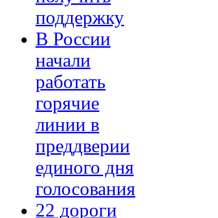
поддержку
В России
начали
работать
горячие
линии в
преддверии
единого дня
голосования
22 дороги