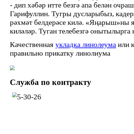
- дип хәбәр итте безгә апа белән очр
Гарифуллин. Тугры дусларыбыз, каде
рәхмәт белдерәсе килә. «Яңарыш»ны я
киләләр. Туган телебезгә онытылырга
Качественная
укладка линолеума
или к
правильно прикатку линолиума
Служба
по контракту