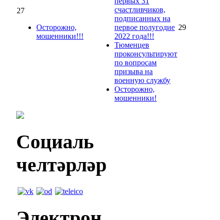
первых 31
счастливчиков,
27
подписанных на
Осторожно,
первое полугодие
29
мошенники!!!
2022 года!!!
Тюменцев
проконсультируют
по вопросам
призыва на
военную службу
Осторожно,
мошенники!
Социаль
челтәрләр
Электрон