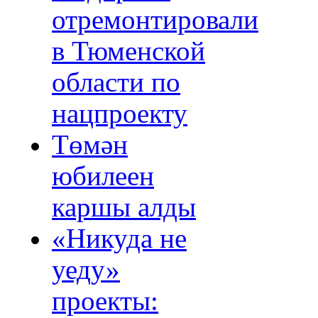
отремонтировали
в Тюменской
области по
нацпроекту
Төмән
юбилеен
каршы алды
«Никуда не
уеду»
проекты: