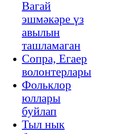
Вагай
эшмәкәре үз
авылын
ташламаган
Сопра, Егаер
волонтерлары
Фольклор
юллары
буйлап
Тыл нык