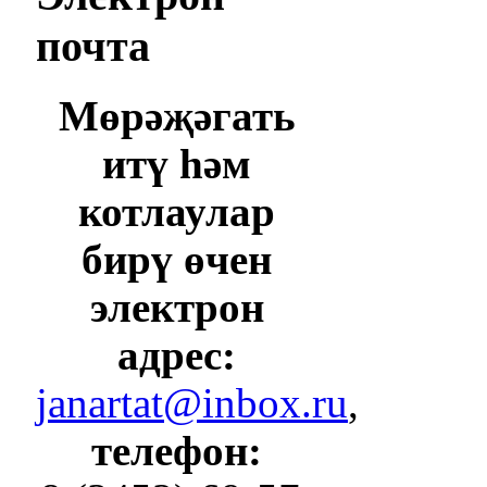
почта
Мөрәҗәгать
итү һәм
котлаулар
бирү өчен
электрон
адрес:
janartat@inbox.ru
,
телефон: