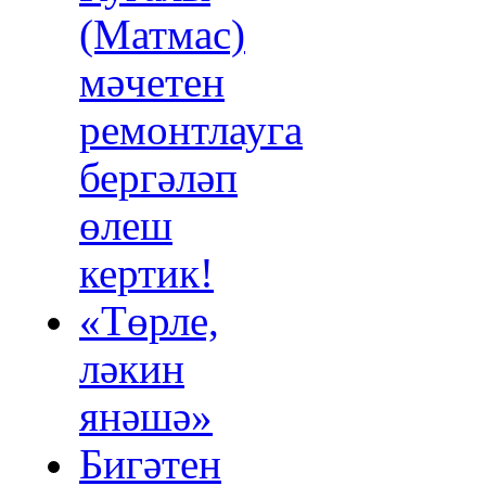
(Матмас)
мәчетен
ремонтлауга
бергәләп
өлеш
кертик!
«Төрле,
ләкин
янәшә»
Бигәтен