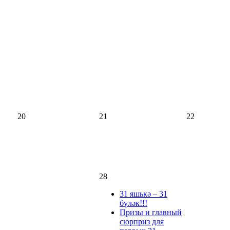
20
21
22
28
31 яшькә – 31
бүләк!!!
Призы и главный
сюрприз для