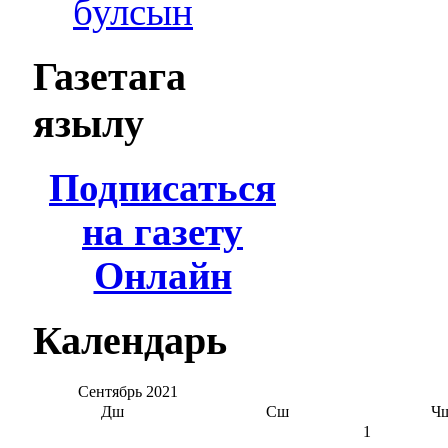
булсын
Газетага
язылу
Подписаться
на газету
Онлайн
Календарь
Сентябрь
2021
Дш
Сш
Ч
1