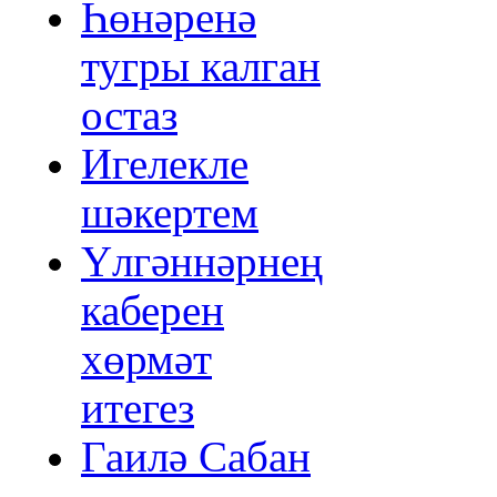
Һөнәренә
тугры калган
остаз
Игелекле
шәкертем
Үлгәннәрнең
каберен
хөрмәт
итегез
Гаилә Сабан