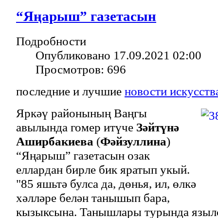
“Яңарыш” газетасын
Подробности
Опубликовано 17.09.2021 02:00
Просмотров: 696
последние и лучшие
новости искусств
Яркәү районының Ваңгы
авылында гомер итүче
Зәйтүнә
Аширбакиева
(
Фәйзуллина
)
“Яңарыш” газетасын озак
еллардан бирле бик яратып укый.
"85 яшьтә булса да, дөнья, ил, өлкә
хәлләре белән танышып бара,
кызыксына. Танышлары турында язылса