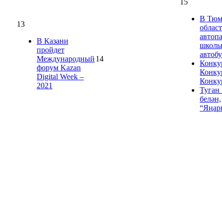
15
В Тюм
13
облас
автоп
В Казани
школь
пройдет
автоб
Международный
14
Конку
форум Kazan
Конку
Digital Week –
Конку
2021
Туган
белән,
“Яңар