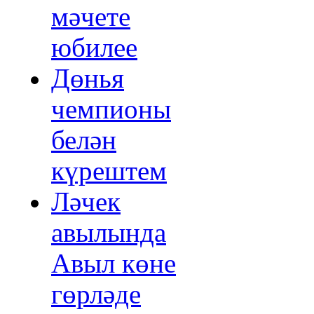
мәчете
юбилее
Дөнья
чемпионы
белән
күрештем
Ләчек
авылында
Авыл көне
гөрләде