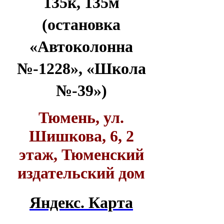
135к, 135м
(остановка
«Автоколонна
№-1228», «Школа
№-39»)
Тюмень, ул.
Шишкова, 6, 2
этаж, Тюменский
издательский дом
Яндекс. Карта