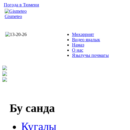
Погода в Тюмени
Gismeteo
Мөхәррият
Видео яңалык
Намаз
О нас
Язылучы почмагы
Бу
санда
Кугалы