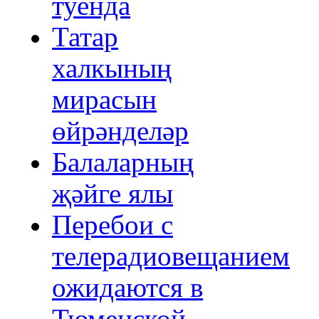
туенда
Татар
халкының
мирасын
өйрәнделәр
Балаларның
җәйге ялы
Перебои с
телерадиовещанием
ожидаются в