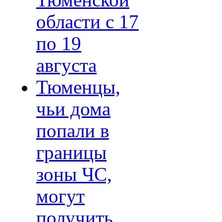
Тюменской
области с 17
по 19
августа
Тюменцы,
чьи дома
попали в
границы
зоны ЧС,
могут
получить