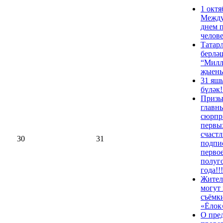
1 октя
Межд
днем 
челов
Татар
берлә
“Милл
җыен
31 яшь
бүләк!
Призы
главн
сюрпр
первы
счастл
30
31
подпи
перво
полуг
года!!!
Жител
могут 
съёмк
«Ёлок
О пре