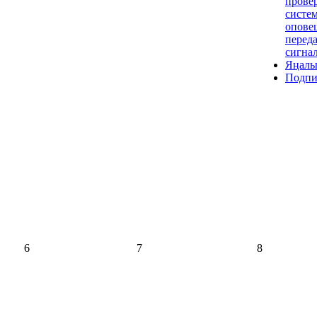
прове
систе
опове
переда
сигна
Яңалы
Подпи
6
7
8