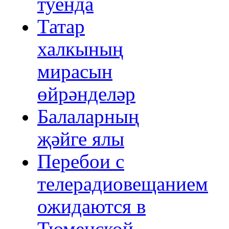
туенда
Татар
халкының
мирасын
өйрәнделәр
Балаларның
җәйге ялы
Перебои с
телерадиовещанием
ожидаются в