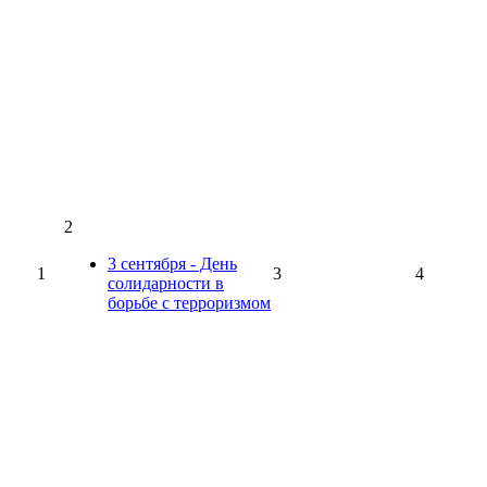
2
3 сентября - День
1
3
4
солидарности в
борьбе с терроризмом