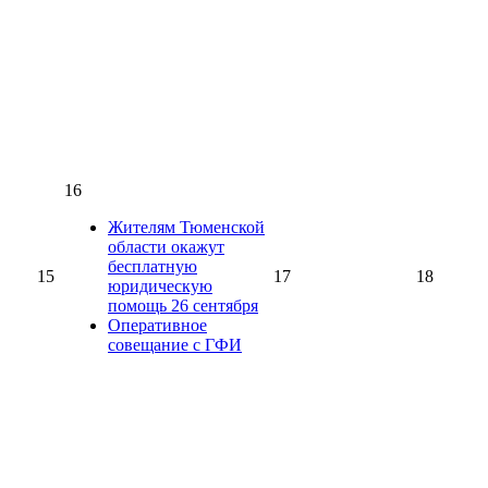
16
Жителям Тюменской
области окажут
бесплатную
15
17
18
юридическую
помощь 26 сентября
Оперативное
совещание с ГФИ