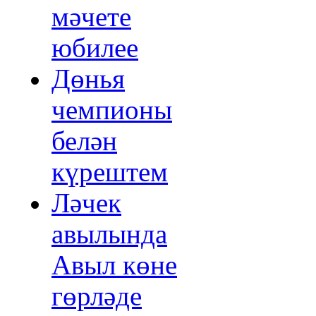
мәчете
юбилее
Дөнья
чемпионы
белән
күрештем
Ләчек
авылында
Авыл көне
гөрләде