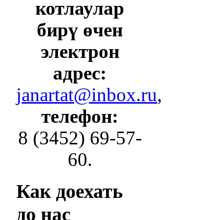
котлаулар
бирү өчен
электрон
адрес:
janartat@inbox.ru
,
телефон:
8 (3452) 69-57-
60.
Как
доехать
до нас