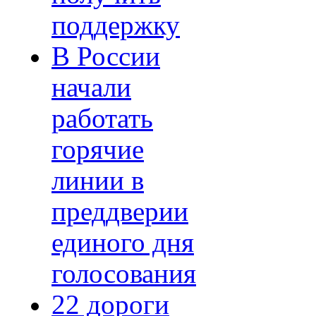
поддержку
В России
начали
работать
горячие
линии в
преддверии
единого дня
голосования
22 дороги