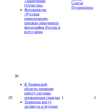
«Защитники
Сергея
Отечества»
Пускепалиса
Фотоконкурс
«Русская
цивилизация»
призван объединить
фотографов России и
всего мира
30
В Тюменской
области проверят
работу системы
29
оповещения граждан
1
2
Тюменцы могут
заглянуть в будущее