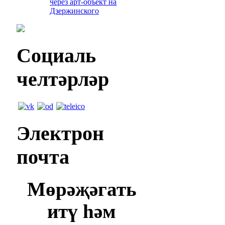
через арт-объект на
Дзержинского
Социаль
челтәрләр
Электрон
почта
Мөрәҗәгать
итү һәм