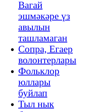
Вагай
эшмәкәре үз
авылын
ташламаган
Сопра, Егаер
волонтерлары
Фольклор
юллары
буйлап
Тыл нык