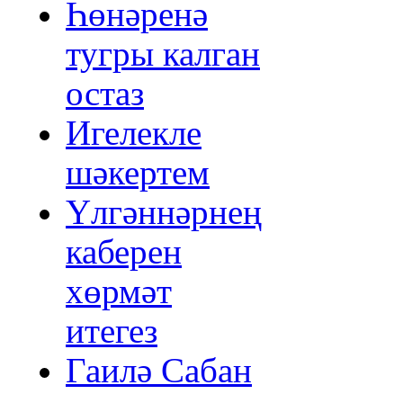
Һөнәренә
тугры калган
остаз
Игелекле
шәкертем
Үлгәннәрнең
каберен
хөрмәт
итегез
Гаилә Сабан