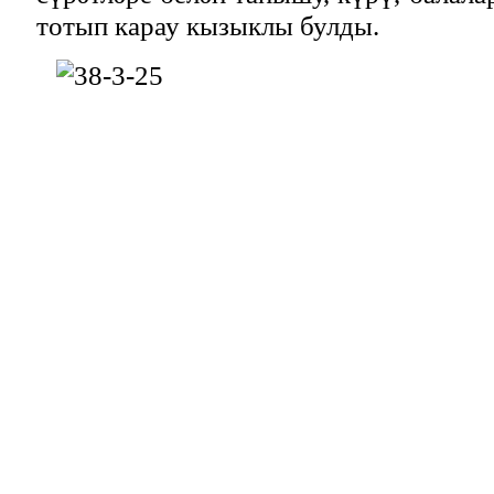
тотып карау кызыклы булды.