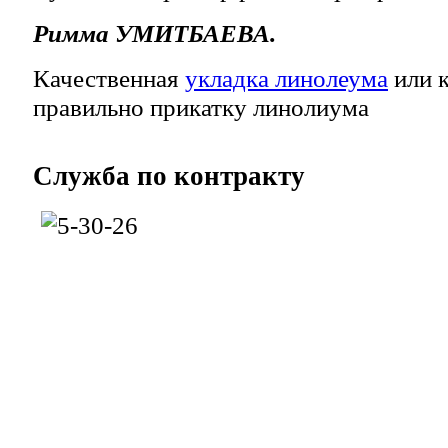
Римма УМИТБАЕВА.
Качественная
укладка линолеума
или к
правильно прикатку линолиума
Служба
по контракту