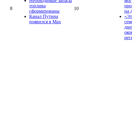
Необходимые запасы
мог
топлива
про
8
10
сформированы
на 
Канал Путина
«Эт
появился в Max
сем
дне
око
рег