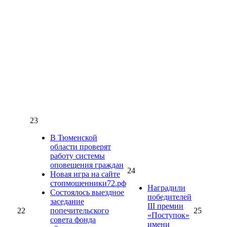
23
В Тюменской
области проверят
работу системы
оповещения граждан
24
Новая игра на сайте
стопмошенники72.рф
Наградили
Состоялось выездное
победителей
заседание
III премии
22
попечительского
25
«Поступок»
совета фонда
имени