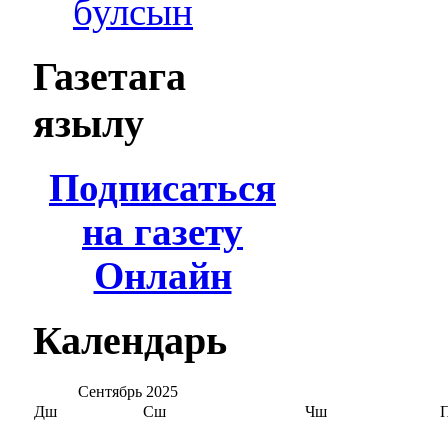
булсын
Газетага
язылу
Подписаться
на газету
Онлайн
Календарь
Сентябрь
2025
Дш
Сш
Чш