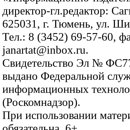
директор-гл.редактор: Са
625031, г. Тюмень, ул. Ши
Тел.: 8 (3452) 69-57-60, ф
janartat@inbox.ru.
Свидетельство Эл № ФС77-
выдано Федеральной служб
информационных техноло
(Роскомнадзор).
При использовании матери
обязательна. 6+