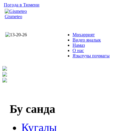
Погода в Тюмени
Gismeteo
Мөхәррият
Видео яңалык
Намаз
О нас
Язылучы почмагы
Бу
санда
Кугалы