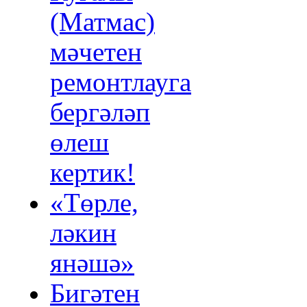
(Матмас)
мәчетен
ремонтлауга
бергәләп
өлеш
кертик!
«Төрле,
ләкин
янәшә»
Бигәтен