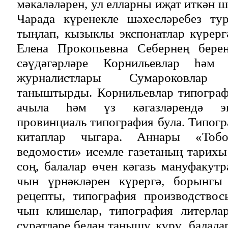
мәкаләләрен, ул елларны иҗат иткән 
Чарада күренекле шәхесләребез ту
тыңлап, кызыклы экспонатлар күрер
Елена Прокопьевна Себернең бере
сәүдәгәрләре Корнильевлар һәм 
журналистлары Сумароковла
таныштырды. Корнильевлар типограф
ачыла һәм үз кәгазләрендә эш
провинциаль типография була. Типог
китаплар чыгара. Аннары «Тобол
ведомости» исемле газетаның тарих
соң, балалар өчен кәгазь мануфакут
чын үрнәкләрен күрергә, борынгы 
рецепты, типография производствос
чын клишелар, типография литерла
сүрәтләре белән танышу, күрү, балала