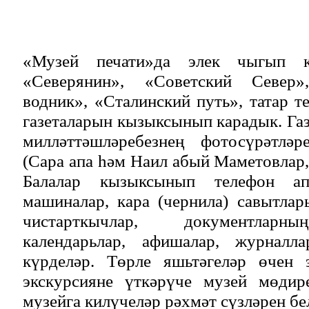
«Музей печати»да элек чыгып ки
«Северянин», «Советский Север»
водник», «Сталинский путь», татар 
газеталарын кызыксынып карадык. Газ
милләттәшләребезнең фотосүрәтләр
(Сара апа һәм Наил абый Маметовлар,
Балалар кызыксынып телефон апп
машиналар, кара (чернила) савытлар
чистарткычлар, документларны
календарьлар, афишалар, журналл
күрделәр. Төрле яшьтәгеләр өчен 
экскурсияне үткәрүче музей мөдир
музейга килүчеләр рәхмәт сүзләрен бе