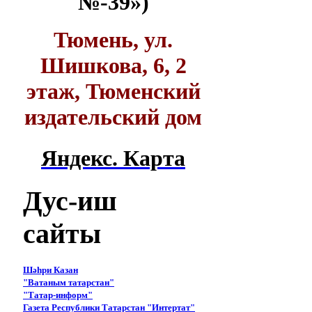
№-39»)
Тюмень, ул.
Шишкова, 6, 2
этаж, Тюменский
издательский дом
Яндекс. Карта
Дус-иш
сайты
Шәһри Казан
"Ватаным татарстан"
"Татар-информ"
Газета Республики Татарстан "Интертат"