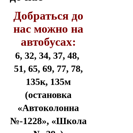
Добраться до
нас можно на
автобусах:
6, 32, 34, 37, 48,
51, 65, 69, 77, 78,
135к, 135м
(остановка
«Автоколонна
№-1228», «Школа