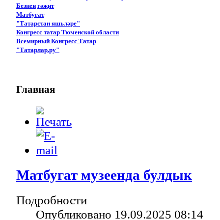
Безнең гәҗит
Матбугат
"Татарстан яшьләре"
Конгресс татар Тюменской области
Всемирный Конгресс Татар
"Татарлар.ру"
Главная
Матбугат музеенда булдык
Подробности
Опубликовано 19.09.2025 08:14