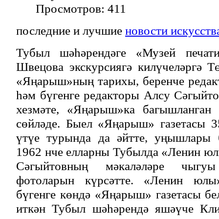
Просмотров: 411
последние и лучшие
новости искусств
Тубыл шәһәрендәге «Музей печат
Швецова экскурсиягә килүчеләргә Т
«Яңарыш»ның тарихы, беренче редак
һәм бүгенге редакторы Алсу Сәгыйто
хезмәте, «Яңарыш»ка багышланган 
сөйләде. Быел «Яңарыш» газетасы 3
үтүе турында да әйтте, уңышлары 
1962 нче елларны Тубылда «Ленин юл
Сәгыйтовның мәкаләләре чыгуы
фотоларын күрсәтте. «Ленин юлы
бүгенге көндә «Яңарыш» газетасы бе
иткән Тубыл шәһәрендә яшәүче Кл