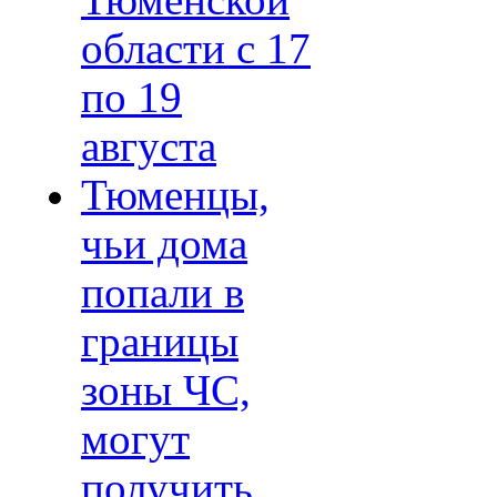
Тюменской
области с 17
по 19
августа
Тюменцы,
чьи дома
попали в
границы
зоны ЧС,
могут
получить