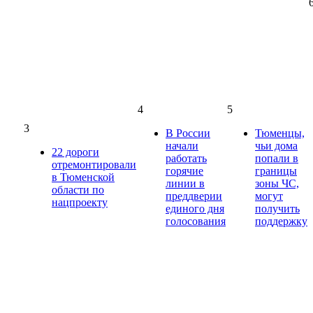
4
5
3
В России
Тюменцы,
начали
чьи дома
22 дороги
работать
попали в
отремонтировали
горячие
границы
в Тюменской
линии в
зоны ЧС,
области по
преддверии
могут
нацпроекту
единого дня
получить
голосования
поддержку