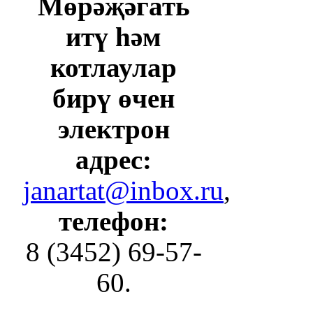
Мөрәҗәгать
итү һәм
котлаулар
бирү өчен
электрон
адрес:
janartat@inbox.ru
,
телефон:
8 (3452) 69-57-
60.