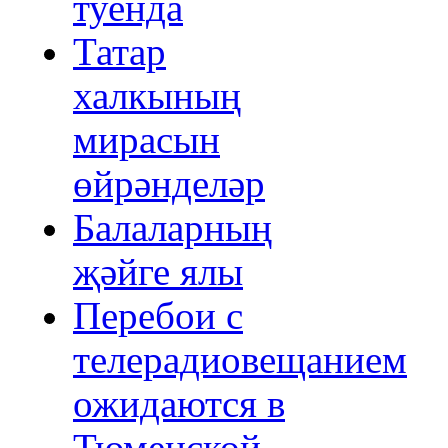
туенда
Татар
халкының
мирасын
өйрәнделәр
Балаларның
җәйге ялы
Перебои с
телерадиовещанием
ожидаются в