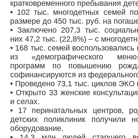
кратковременного пребывания дет
• 102 тыс. многодетных семей п
размере до 450 тыс. руб. на погаш
• Заключено 207,3 тыс. социальн
них 47,2 тыс. (22,8%) – с многоде
• 168 тыс. семей воспользовались
из «демографического меню
программ по повышению рожда
софинансируются из федеральног
• Проведено 73,1 тыс. циклов ЭКО
• Открыто 33 женские консультаци
и селах.
• 17 перинатальных центров, р
детских поликлиник получили н
оборудование.
• 14,3 млн людей старшего во