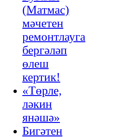
(Матмас)
мәчетен
ремонтлауга
бергәләп
өлеш
кертик!
«Төрле,
ләкин
янәшә»
Бигәтен