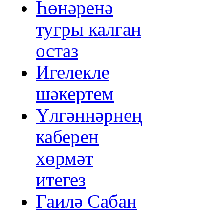
Һөнәренә
тугры калган
остаз
Игелекле
шәкертем
Үлгәннәрнең
каберен
хөрмәт
итегез
Гаилә Сабан