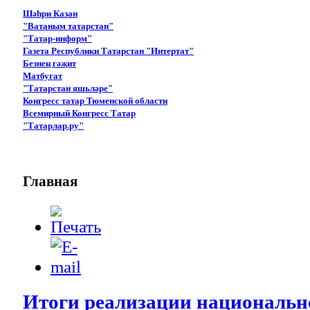
Шәһри Казан
"Ватаным татарстан"
"Татар-информ"
Газета Республики Татарстан "Интертат"
Безнең гәҗит
Матбугат
"Татарстан яшьләре"
Конгресс татар Тюменской области
Всемирный Конгресс Татар
"Татарлар.ру"
Главная
Итоги реализации национальн