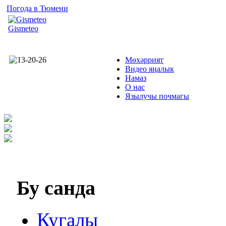
Погода в Тюмени
Gismeteo
Мөхәррият
Видео яңалык
Намаз
О нас
Язылучы почмагы
Бу
санда
Кугалы