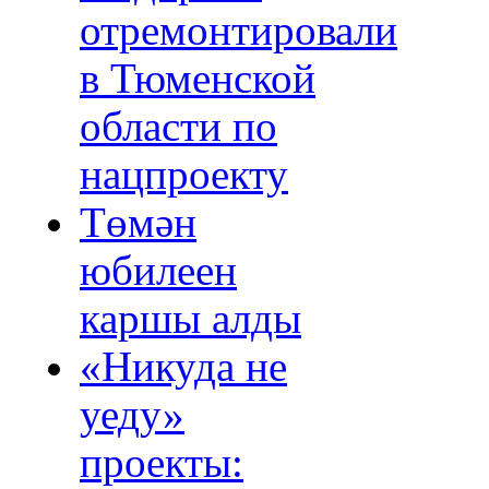
отремонтировали
в Тюменской
области по
нацпроекту
Төмән
юбилеен
каршы алды
«Никуда не
уеду»
проекты: