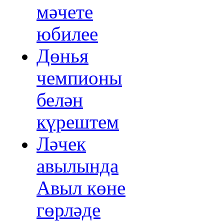
мәчете
юбилее
Дөнья
чемпионы
белән
күрештем
Ләчек
авылында
Авыл көне
гөрләде