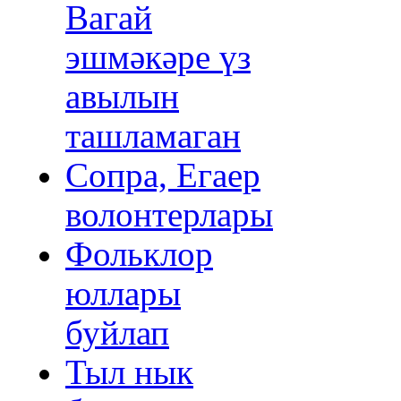
Вагай
эшмәкәре үз
авылын
ташламаган
Сопра, Егаер
волонтерлары
Фольклор
юллары
буйлап
Тыл нык