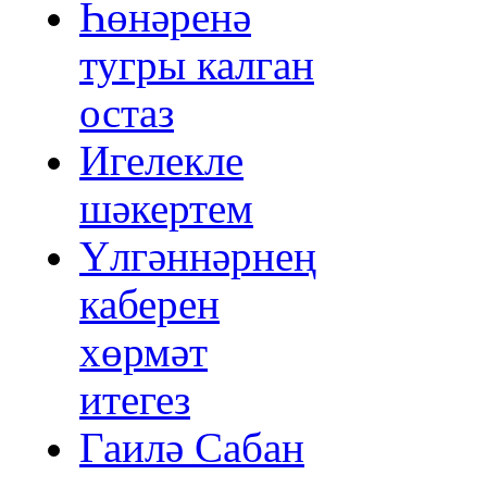
Һөнәренә
тугры калган
остаз
Игелекле
шәкертем
Үлгәннәрнең
каберен
хөрмәт
итегез
Гаилә Сабан