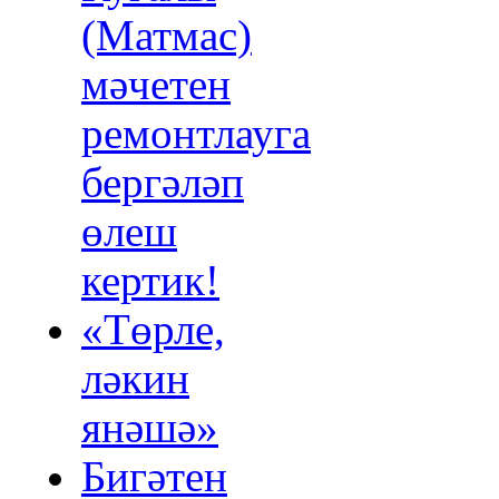
(Матмас)
мәчетен
ремонтлауга
бергәләп
өлеш
кертик!
«Төрле,
ләкин
янәшә»
Бигәтен