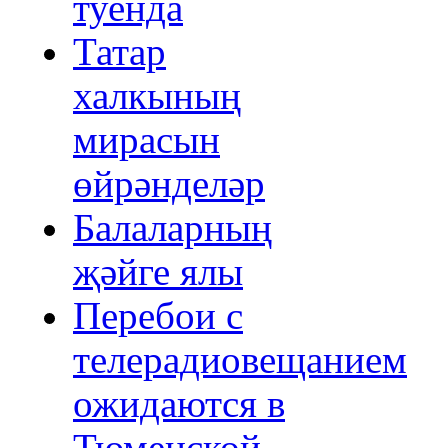
туенда
Татар
халкының
мирасын
өйрәнделәр
Балаларның
җәйге ялы
Перебои с
телерадиовещанием
ожидаются в