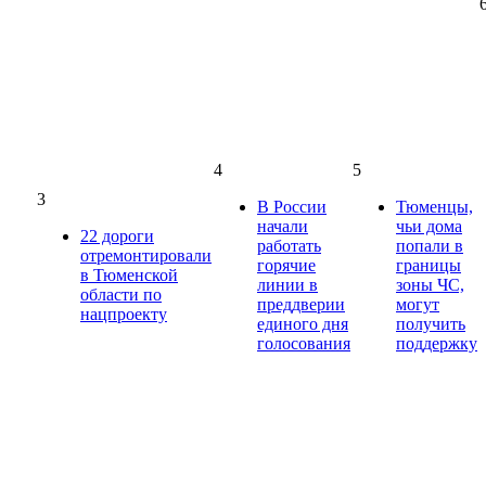
4
5
3
В России
Тюменцы,
начали
чьи дома
22 дороги
работать
попали в
отремонтировали
горячие
границы
в Тюменской
линии в
зоны ЧС,
области по
преддверии
могут
нацпроекту
единого дня
получить
голосования
поддержку