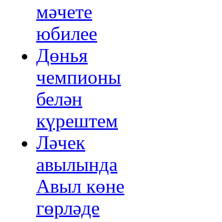
мәчете
юбилее
Дөнья
чемпионы
белән
күрештем
Ләчек
авылында
Авыл көне
гөрләде