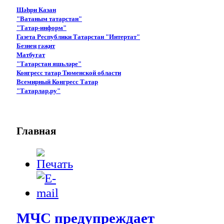
Шәһри Казан
"Ватаным татарстан"
"Татар-информ"
Газета Республики Татарстан "Интертат"
Безнең гәҗит
Матбугат
"Татарстан яшьләре"
Конгресс татар Тюменской области
Всемирный Конгресс Татар
"Татарлар.ру"
Главная
МЧС предупреждает