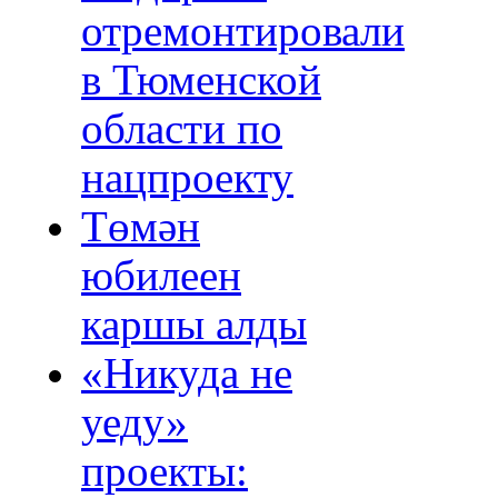
отремонтировали
в Тюменской
области по
нацпроекту
Төмән
юбилеен
каршы алды
«Никуда не
уеду»
проекты: