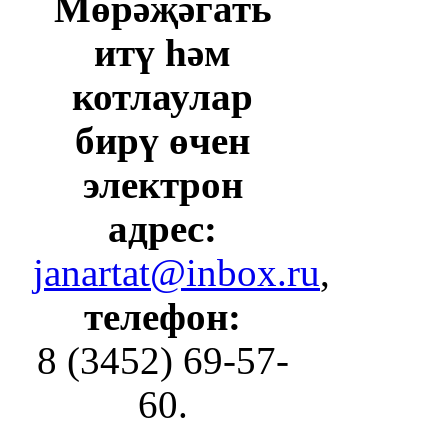
Мөрәҗәгать
итү һәм
котлаулар
бирү өчен
электрон
адрес:
janartat@inbox.ru
,
телефон:
8 (3452) 69-57-
60.