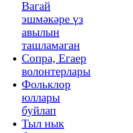
Вагай
эшмәкәре үз
авылын
ташламаган
Сопра, Егаер
волонтерлары
Фольклор
юллары
буйлап
Тыл нык