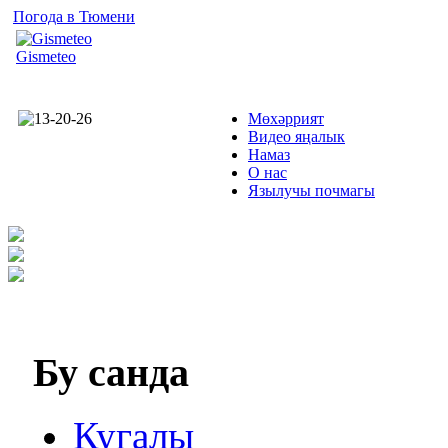
Погода в Тюмени
Gismeteo
Мөхәррият
Видео яңалык
Намаз
О нас
Язылучы почмагы
Бу
санда
Кугалы