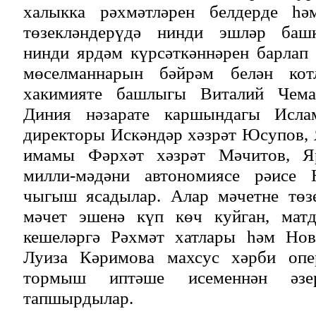
халыкка рәхмәтләрен белдерде һә
төзекләндерүдә нинди эшләр башк
нинди ярдәм күрсәткәннәрен барлап
мөселманнарын бәйрәм белән кот
хакимияте башлыгы Виталий Чема
Диния нәзарате каршындагы Исла
директоры Искәндәр хәзрәт Юсупов,
имамы Фәрхәт хәзрәт Мәчитов, Я
милли-мәдәни автономиясе рәисе
чыгыш ясадылар. Алар мәчетне төзе
мәчет эшенә күп көч куйган, матд
кешеләргә Рәхмәт хатлары һәм Нов
Луиза Кәримова махсус хәрби опе
тормыш иптәше исеменнән әзер
тапшырдылар.