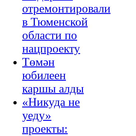
отремонтировали
в Тюменской
области по
нацпроекту
Төмән
юбилеен
каршы алды
«Никуда не
уеду»
проекты: