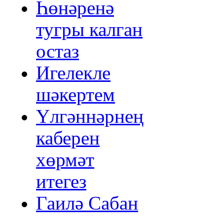
Һөнәренә
тугры калган
остаз
Игелекле
шәкертем
Үлгәннәрнең
каберен
хөрмәт
итегез
Гаилә Сабан