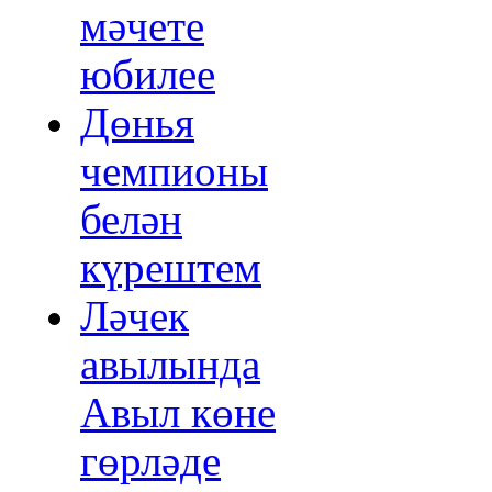
мәчете
юбилее
Дөнья
чемпионы
белән
күрештем
Ләчек
авылында
Авыл көне
гөрләде