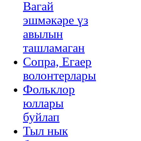
Вагай
эшмәкәре үз
авылын
ташламаган
Сопра, Егаер
волонтерлары
Фольклор
юллары
буйлап
Тыл нык