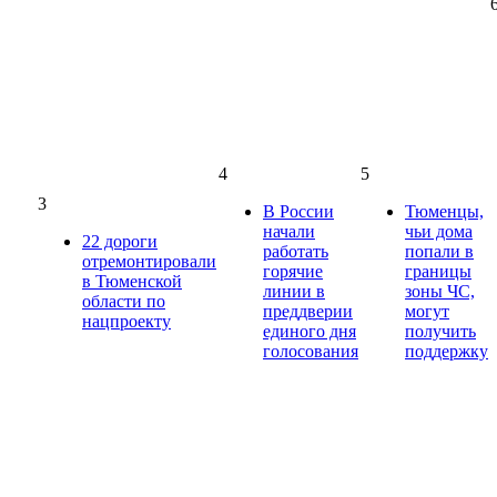
4
5
3
В России
Тюменцы,
начали
чьи дома
22 дороги
работать
попали в
отремонтировали
горячие
границы
в Тюменской
линии в
зоны ЧС,
области по
преддверии
могут
нацпроекту
единого дня
получить
голосования
поддержку