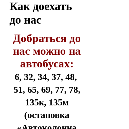
Как
доехать
до нас
Добраться до
нас можно на
автобусах:
6, 32, 34, 37, 48,
51, 65, 69, 77, 78,
135к, 135м
(остановка
«Автоколонна