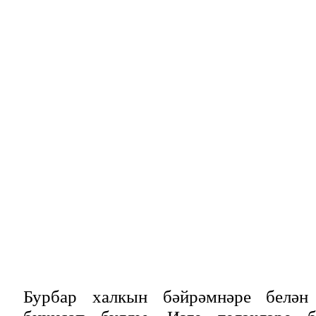
Бурбар халкын бәйрәмнәре белән