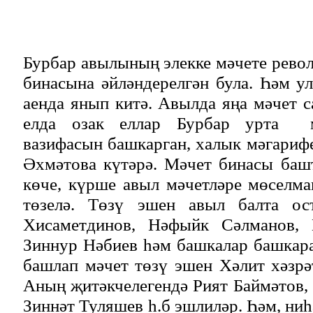
Бурбар авылының элекке мәчете рево
бинасына әйләндерелгән була. Һәм у
аенда янып китә. Авылда яңа мәчет с
елда озак еллар Бурбар урта м
вазифасын башкарган, халык мәгариф
Әхмәтова күтәрә. Мәчет бинасы баш
көче, күрше авыл мәчетләре мөселм
төзелә. Төзү эшен авыл балта ос
Хисаметдинов, Нәфыйк Сәлманов, 
Зиннур Нәбиев һәм башкалар башкара
башлап мәчет төзү эшен Хәлит хәзр
Аның җитәкчелегендә Рият Баймәтов
Зиннәт Туляшев һ.б эшлиләр. Һәм, ниһ