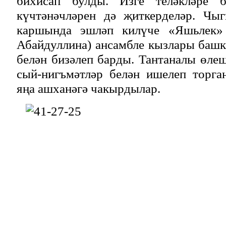
бихисап булды. Изге теләкләре б
күчтәнәчләрен дә җиткерделәр. Чы
каршында эшләп килүче «Яшьлек» 
Абайдуллина) ансамбле кызлары баш
белән бизәлеп барды. Тантаналы өле
сый-нигъмәтләр белән ишелеп торга
яңа ашханәгә чакырдылар.