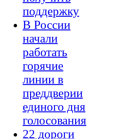
поддержку
В России
начали
работать
горячие
линии в
преддверии
единого дня
голосования
22 дороги