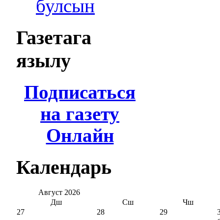
булсын
Газетага
язылу
Подписаться
на газету
Онлайн
Календарь
Август
2026
Дш
Сш
Чш
27
28
29