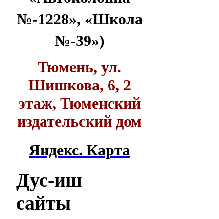
№-1228», «Школа
№-39»)
Тюмень, ул.
Шишкова, 6, 2
этаж, Тюменский
издательский дом
Яндекс. Карта
Дус-иш
сайты