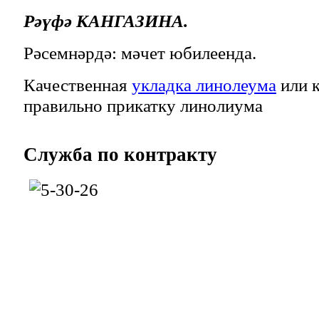
Рәүфә КАНГАЗИНА.
Рәсемнәрдә: мәчет юбилеенда.
Качественная
укладка линолеума
или к
правильно прикатку линолиума
Служба
по контракту