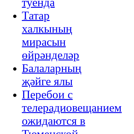
туенда
Татар
халкының
мирасын
өйрәнделәр
Балаларның
җәйге ялы
Перебои с
телерадиовещанием
ожидаются в