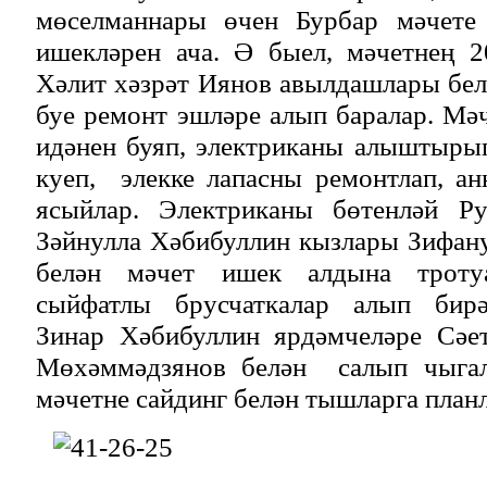
мөселманнары өчен Бурбар мәчете 
ишекләрен ача. Ә быел, мәчетнең 2
Хәлит хәзрәт Иянов авылдашлары бе
буе ремонт эшләре алып баралар. Мәч
идәнен буяп, электриканы алыштыры
куеп, элекке лапасны ремонтлап, а
ясыйлар. Электриканы бөтенләй Ру
Зәйнулла Хәбибуллин кызлары Зифану
белән мәчет ишек алдына троту
сыйфатлы брусчаткалар алып бирә
Зинар Хәбибуллин ярдәмчеләре Сәе
Мөхәммәдзянов белән салып чыгал
мәчетне сайдинг белән тышларга план