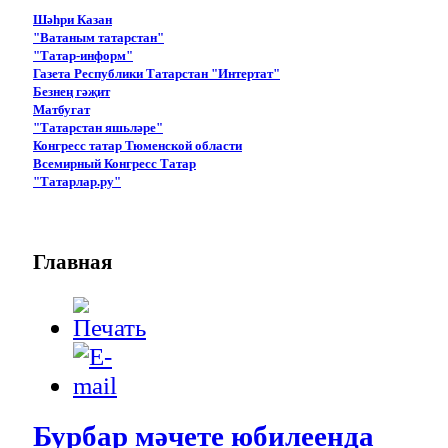
Шәһри Казан
"Ватаным татарстан"
"Татар-информ"
Газета Республики Татарстан "Интертат"
Безнең гәҗит
Матбугат
"Татарстан яшьләре"
Конгресс татар Тюменской области
Всемирный Конгресс Татар
"Татарлар.ру"
Главная
Бурбар мәчете юбилеенда