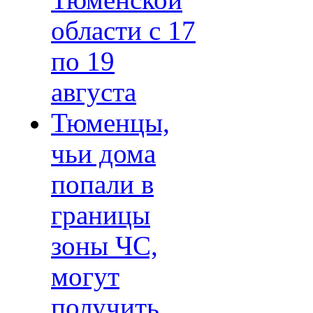
Тюменской
области с 17
по 19
августа
Тюменцы,
чьи дома
попали в
границы
зоны ЧС,
могут
получить