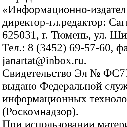
«Информационно-издател
директор-гл.редактор: Са
625031, г. Тюмень, ул. Ши
Тел.: 8 (3452) 69-57-60, ф
janartat@inbox.ru.
Свидетельство Эл № ФС77-
выдано Федеральной служб
информационных техноло
(Роскомнадзор).
При использовании матери