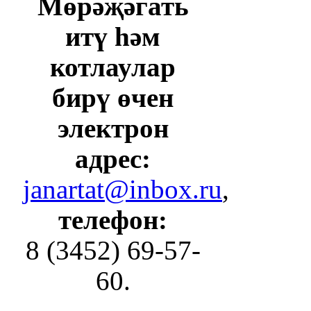
Мөрәҗәгать
итү һәм
котлаулар
бирү өчен
электрон
адрес:
janartat@inbox.ru
,
телефон:
8 (3452) 69-57-
60.