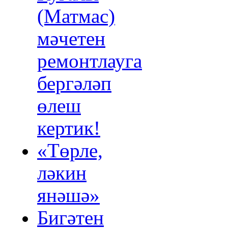
(Матмас)
мәчетен
ремонтлауга
бергәләп
өлеш
кертик!
«Төрле,
ләкин
янәшә»
Бигәтен