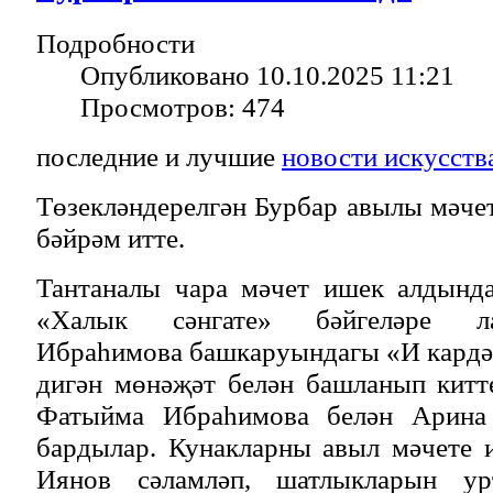
Подробности
Опубликовано 10.10.2025 11:21
Просмотров: 474
последние и лучшие
новости искусств
Төзекләндерелгән Бурбар авылы мәче
бәйрәм итте.
Тантаналы чара мәчет ишек алдында
«Халык сәнгате» бәйгеләре л
Ибраһимова башкаруындагы «И кардә
дигән мөнәҗәт белән башланып китт
Фатыйма Ибраһимова
белән Арина
бардылар. Кунакларны авыл мәчете 
Иянов сәламләп, шатлыкларын ур