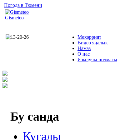
Погода в Тюмени
Gismeteo
Мөхәррият
Видео яңалык
Намаз
О нас
Язылучы почмагы
Бу
санда
Кугалы