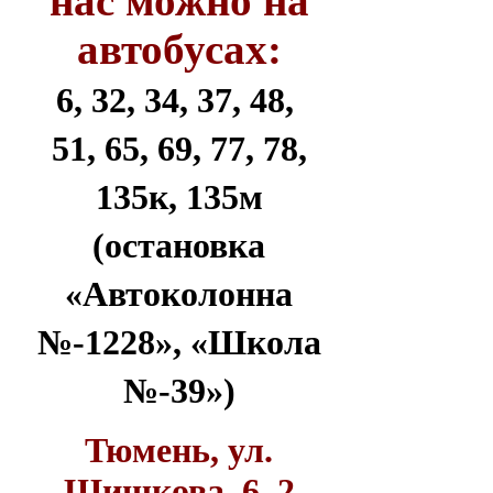
нас можно на
автобусах:
6, 32, 34, 37, 48,
51, 65, 69, 77, 78,
135к, 135м
(остановка
«Автоколонна
№-1228», «Школа
№-39»)
Тюмень, ул.
Шишкова, 6, 2