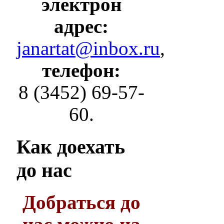
электрон
адрес:
janartat@inbox.ru
,
телефон:
8 (3452) 69-57-
60.
Как
доехать
до нас
Добраться до