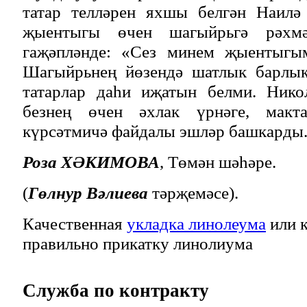
татар телләрен яхшы белгән Наилә
җыентыгы өчен шагыйрьгә рәхмә
гаҗәпләнде: «Сез минем җыентыг
Шагыйрьнең йөзендә шатлык барлык
татарлар даһи иҗатын белми. Нико
безнең өчен әхлак үрнәге, макт
күрсәтмичә файдалы эшләр башкарды
Роза ХӘКИМОВА
, Төмән шәһәре.
(
Гөлнур Вәлиева
тәрҗемәсе).
Качественная
укладка линолеума
или к
правильно прикатку линолиума
Служба
по контракту