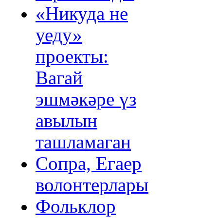
«Никуда не
уеду»
проекты:
Вагай
эшмәкәре үз
авылын
ташламаган
Сопра, Егаер
волонтерлары
Фольклор