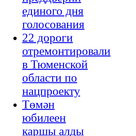
единого дня
голосования
22 дороги
отремонтировали
в Тюменской
области по
нацпроекту
Төмән
юбилеен
каршы алды