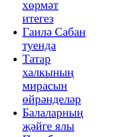
хөрмәт
итегез
Гаилә Сабан
туенда
Татар
халкының
мирасын
өйрәнделәр
Балаларның
җәйге ялы