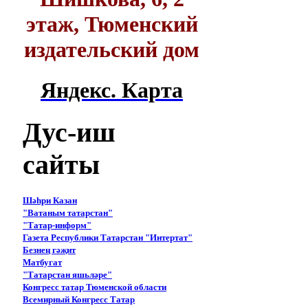
этаж, Тюменский
издательский дом
Яндекс. Карта
Дус-иш
сайты
Шәһри Казан
"Ватаным татарстан"
"Татар-информ"
Газета Республики Татарстан "Интертат"
Безнең гәҗит
Матбугат
"Татарстан яшьләре"
Конгресс татар Тюменской области
Всемирный Конгресс Татар