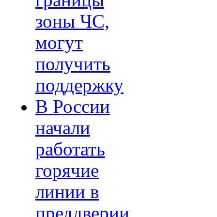
границы
зоны ЧС,
могут
получить
поддержку
В России
начали
работать
горячие
линии в
преддверии