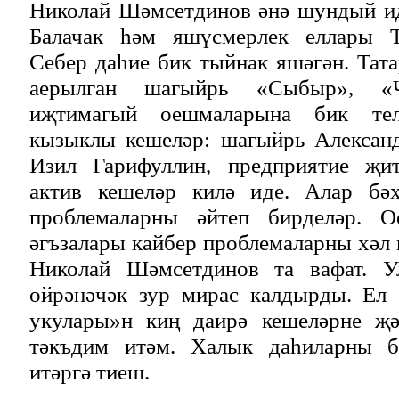
Николай Шәмсетдинов әнә шундый ид
Балачак һәм яшүсмерлек еллары Та
Себер даһие бик тыйнак яшәгән. Тат
аерылган шагыйрь «Сыбыр», «Ч
иҗтимагый оешмаларына бик те
кызыклы кешеләр: шагыйрь Алексан
Изил Гарифуллин, предприятие җит
актив кешеләр килә иде. Алар бәх
проблемаларны әйтеп бирделәр. 
әгъзалары кайбер проблемаларны хәл
Николай Шәмсетдинов та вафат. У
өйрәнәчәк зур мирас калдырды. Ел
укулары»н киң даирә кешеләрне җә
тәкъдим итәм. Халык даһиларны б
итәргә тиеш.