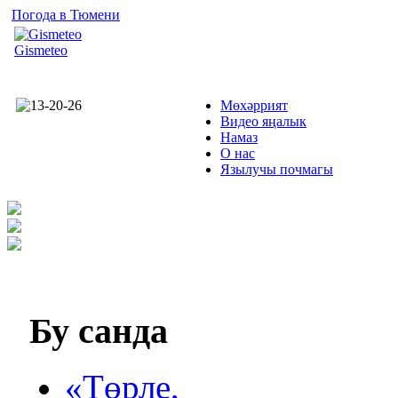
Погода в Тюмени
Gismeteo
Мөхәррият
Видео яңалык
Намаз
О нас
Язылучы почмагы
Бу
санда
«Төрле,