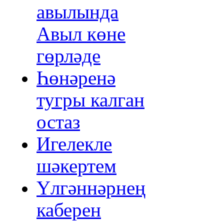
авылында
Авыл көне
гөрләде
Һөнәренә
тугры калган
остаз
Игелекле
шәкертем
Үлгәннәрнең
каберен