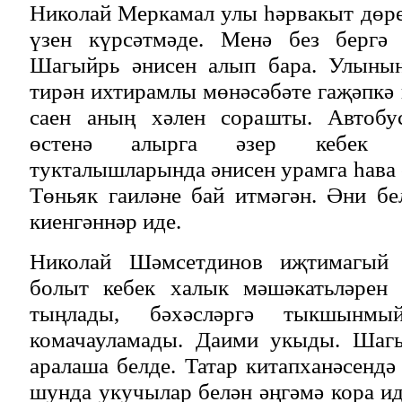
Николай Меркамал улы һәрвакыт дөрес
үзен күрсәтмәде. Менә без бергә 
Шагыйрь әнисен алып бара. Улының
тирән ихтирамлы мөнәсәбәте гаҗәпкә
саен аның хәлен сорашты. Автобус
өстенә алырга әзер кебек т
тукталышларында әнисен урамга һава 
Төньяк гаиләне бай итмәгән. Әни б
киенгәннәр иде.
Николай Шәмсетдинов иҗтимагый 
болыт кебек халык мәшәкатьләрен 
тыңлады, бәхәсләргә тыкшынмы
комачауламады. Даими укыды. Шагы
аралаша белде. Татар китапханәсендә
шунда укучылар белән әңгәмә кора ид