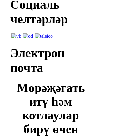
Социаль
челтәрләр
Электрон
почта
Мөрәҗәгать
итү һәм
котлаулар
бирү өчен