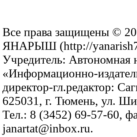
Все права защищены © 201
ЯНАРЫШ (http://yanarish7
Учредитель: Автономная 
«Информационно-издател
директор-гл.редактор: Са
625031, г. Тюмень, ул. Ши
Тел.: 8 (3452) 69-57-60, ф
janartat@inbox.ru.