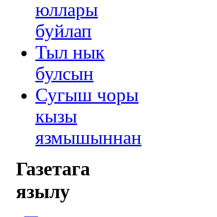
юллары
буйлап
Тыл нык
булсын
Сугыш чоры
кызы
язмышыннан
Газетага
язылу