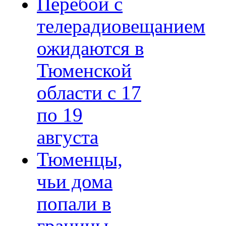
Перебои с
телерадиовещанием
ожидаются в
Тюменской
области с 17
по 19
августа
Тюменцы,
чьи дома
попали в