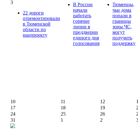
3
В России
Тюменцы,
начали
чьи дома
22 дороги
работать
попали в
отремонтировали
горячие
границы
в Тюменской
линии в
зоны ЧС,
области по
преддверии
могут
нацпроекту
единого дня
получить
голосования
поддержку
10
11
12
17
18
19
24
25
26
31
1
2