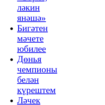
ләкин
янәшә»
Бигәтен
мәчете
юбилее
Дөнья
чемпионы
белән
күрештем
Ләчек