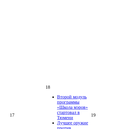
18
Второй модуль
программы
«Школа мэров»
стартовал в
17
19
Тюмени
Лучшее оружие
против