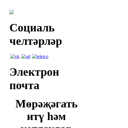
Социаль
челтәрләр
Электрон
почта
Мөрәҗәгать
итү һәм