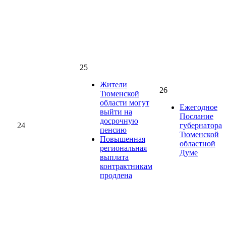
25
Жители
26
Тюменской
области могут
Ежегодное
выйти на
Послание
досрочную
24
губернатора
пенсию
Тюменской
Повышенная
областной
региональная
Думе
выплата
контрактникам
продлена