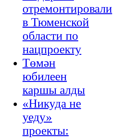
отремонтировали
в Тюменской
области по
нацпроекту
Төмән
юбилеен
каршы алды
«Никуда не
уеду»
проекты: