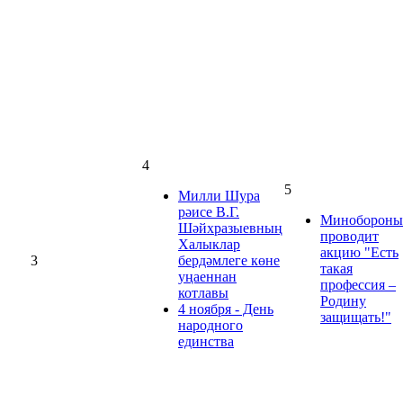
4
5
Милли Шура
рәисе В.Г.
Минобороны
Шәйхразыевның
проводит
Халыклар
акцию "Есть
3
бердәмлеге көне
такая
уңаеннан
профессия –
котлавы
Родину
4 ноября - День
защищать!"
народного
единства