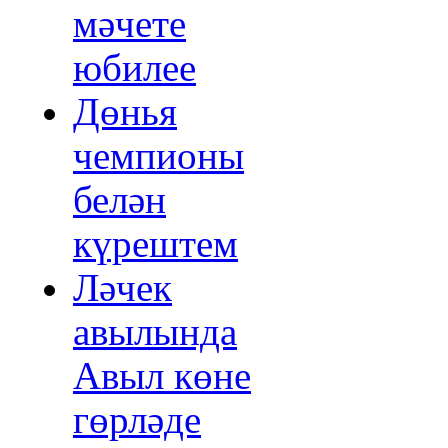
мәчете
юбилее
Дөнья
чемпионы
белән
күрештем
Ләчек
авылында
Авыл көне
гөрләде