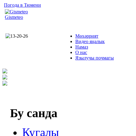
Погода в Тюмени
Gismeteo
Мөхәррият
Видео яңалык
Намаз
О нас
Язылучы почмагы
Бу
санда
Кугалы