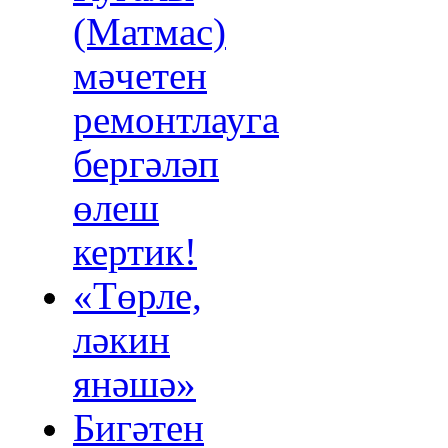
(Матмас)
мәчетен
ремонтлауга
бергәләп
өлеш
кертик!
«Төрле,
ләкин
янәшә»
Бигәтен