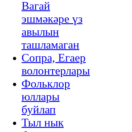
Вагай
эшмәкәре үз
авылын
ташламаган
Сопра, Егаер
волонтерлары
Фольклор
юллары
буйлап
Тыл нык