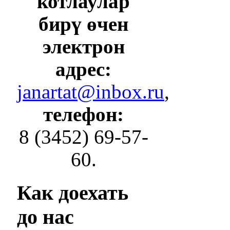
котлаулар
бирү өчен
электрон
адрес:
janartat@inbox.ru
,
телефон:
8 (3452) 69-57-
60.
Как
доехать
до нас