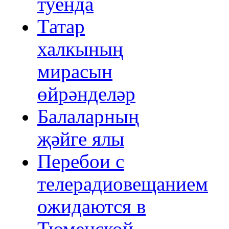
туенда
Татар
халкының
мирасын
өйрәнделәр
Балаларның
җәйге ялы
Перебои с
телерадиовещанием
ожидаются в