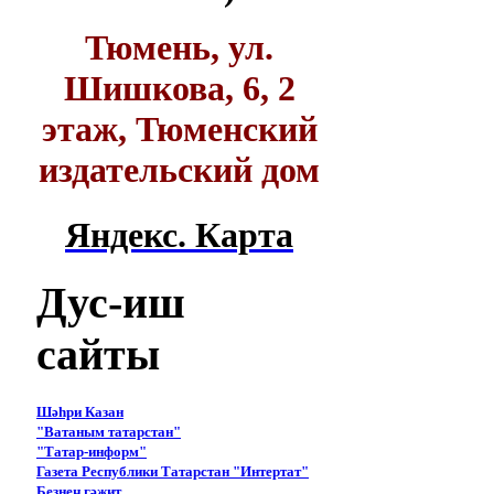
Тюмень, ул.
Шишкова, 6, 2
этаж, Тюменский
издательский дом
Яндекс. Карта
Дус-иш
сайты
Шәһри Казан
"Ватаным татарстан"
"Татар-информ"
Газета Республики Татарстан "Интертат"
Безнең гәҗит