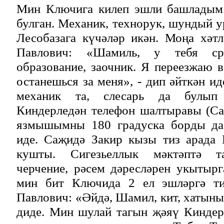
Мин Ключига килеп эшли башладым.
булган. Механик, технорук, шундый у
Лесобазага күчәләр икән. Моңа хәт
Павлович: «Шамиль, у тебя сре
образование, заочник. Я переезжаю в
останешься за меня», - дип әйткән и
механик та, слесарь да булып 
Киндерледән телефон шалтыравы (Са
язмышымны 180 градуска борды да 
иде. Саҗидә Закир кызы тиз арада 
кушты. Сигезьеллык мәктәптә та
черчение, рәсем дәресләрен укытыр
мин бит Ключида 2 ел эшләргә т
Павлович: «Әйдә, Шамил, кит, хатының
диде. Мин шулай тагын җәяү Киндер