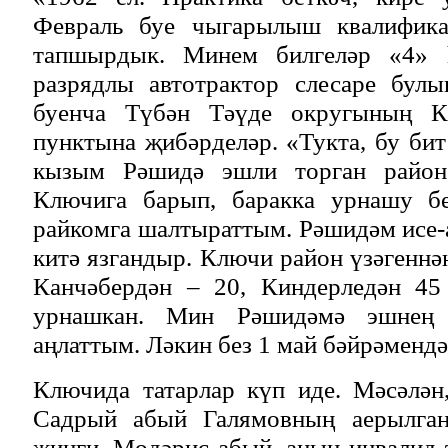
Февраль буе чыгарылыш квалифика
тапшырдык. Минем билгеләр «4» 
разрядлы автотрактор слесаре бул
буенча Түбән Тәүде округының К
пунктына җибәрделәр. «Тукта, бу би
кызым Рәшидә эшли торган район»
Ключига барып, баракка урнашу бе
райкомга шалтыраттым. Рәшидәм исе
китә язгандыр. Ключи район үзәгеннә
Канчәбердән – 20, Киндерледән 45
урнашкан. Мин Рәшидәмә эшнең н
аңлаттым. Ләкин без 1 май бәйрәмендә
Ключида татарлар күп иде. Мәсәлән
Садрый абый Галямовның аерылга
җиңги, Мөдәрис абый, аның инвалид 