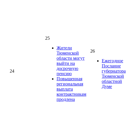
25
Жители
26
Тюменской
области могут
Ежегодное
выйти на
Послание
досрочную
24
губернатора
пенсию
Тюменской
Повышенная
областной
региональная
Думе
выплата
контрактникам
продлена