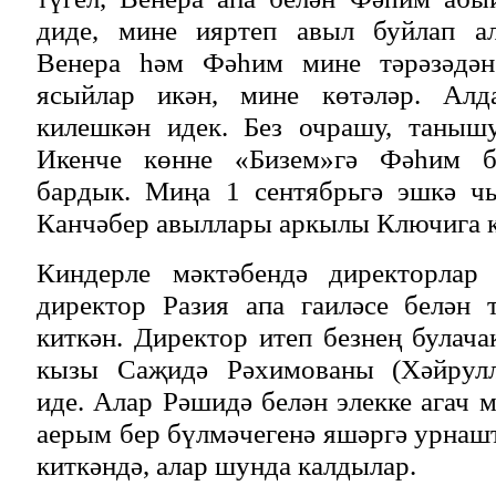
диде, мине ияртеп авыл буйлап ал
Венера һәм Фәһим мине тәрәзәдән
ясыйлар икән, мине көтәләр. Алд
килешкән идек. Без очрашу, танышу
Икенче көнне «Бизем»гә Фәһим б
бардык. Миңа 1 сентябрьгә эшкә чы
Канчәбер авыллары аркылы Ключига к
Киндерле мәктәбендә директорлар 
директор Разия апа гаиләсе белән 
киткән. Директор итеп безнең булач
кызы Саҗидә Рәхимованы (Хәйрулли
иде. Алар Рәшидә белән элекке агач 
аерым бер бүлмәчегенә яшәргә урна
киткәндә, алар шунда калдылар.