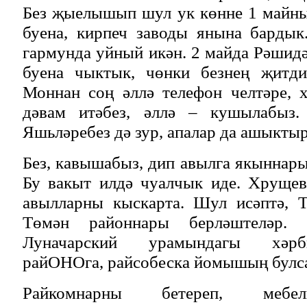
Без җыелышып шул ук көнне 1 майны
буена, кирпеч заводы янына бардык
гармунда уйный икән. 2 майда Рәшидә
буена чыктык, чөнки безнең җитди
Моннан соң әллә телефон челтәре, 
дәвам итәбез, әллә – кушылабыз.
Яшьләребез дә зур, апалар да ашыктыр
Без, кавышабыз, дип авылга якыннары
Бу вакыт илдә чуалчык иде. Хрущев
авылларны кыскарта. Шул исәптә, Т
Төмән районнары берләштеләр.
Луначарский урамындагы хәрби
райОНОга, райсобеска йомышың булса
Райкомнарны бетереп, мебел