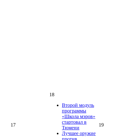
18
Второй модуль
программы
«Школа мэров»
стартовал в
17
19
Тюмени
Лучшее оружие
против