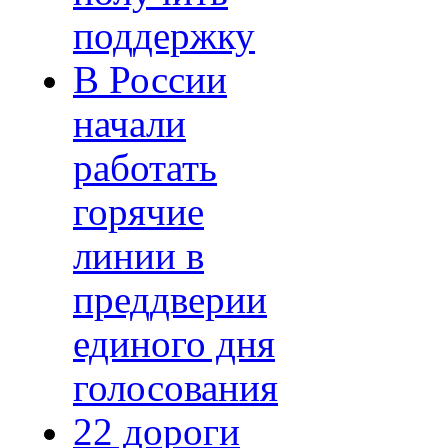
поддержку
В России
начали
работать
горячие
линии в
преддверии
единого дня
голосования
22 дороги