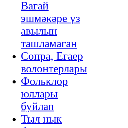
Вагай
эшмәкәре үз
авылын
ташламаган
Сопра, Егаер
волонтерлары
Фольклор
юллары
буйлап
Тыл нык