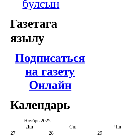
булсын
Газетага
язылу
Подписаться
на газету
Онлайн
Календарь
Ноябрь
2025
Дш
Сш
Чш
27
28
29