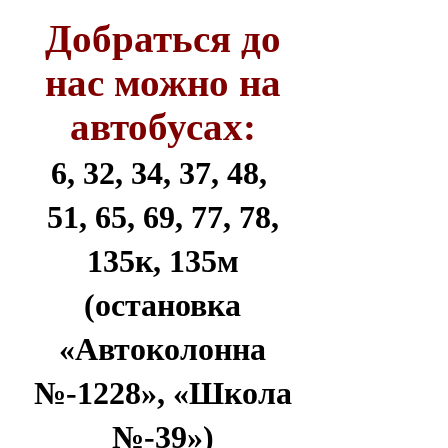
Добраться до
нас можно на
автобусах:
6, 32, 34, 37, 48,
51, 65, 69, 77, 78,
135к, 135м
(остановка
«Автоколонна
№-1228», «Школа
№-39»)