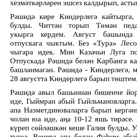
хезмәткәрләрен эшсез калдырып, асты
Рәшидә кире Киндерлегә кайтырга,
булды. Читтән торып Төмән педа
укырга кердем. Август башында 
отпускага чыктым. Без «Тура» Лесо
чыгара идек. Мин Казачьи Луга по
Отпускада Рәшидә белән Карбанга ка
башланмаган. Рәшидә - Киндерлегә, 
28 августта Киндерлегә барып төштем
Рәшидә авыл башыннан бишенче йор
иде, Гыймран абый Гыйльмановларга
апа Назметдиноваларга барып кергә
чолан юа иде, аңа 10-12 яшь тирәсе.
күреп сөйләшкән кеше Галия булды. У
түгел, Венера апа белән Фәһим абы