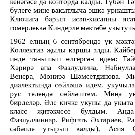
кенәгәсе дә конторда калды. Түбән Т
бүлеге мине вакытлыча эшкә урнашт
Ключига барып исәп-хисапны яса
гомерлеккә Киндерле мәктәбе укытуч
1962 елның 6 сентябрендә үк мәктә
Коллектив җылы каршы алды. Кайбе
инде танышып өлгергән идем: Тайб
Хәрирә апа Фазлуллина, Нәбиулл
Венера, Мөнирә Шәмсетдинова. Ми
диалектында сөйләшә идем, укучыла
рус телендә сөйләштем. Миңа ук
бирделәр. Әле кичке укуны да укыт
класс җитәкчесе булдым. Анд
Фазлуллиннар, Рифгать Әхтәриев, Р
сәбәпле утырып калды), Асия С