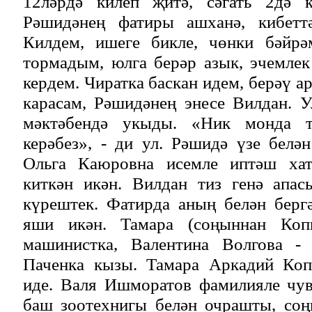
12ләрдә килеп җитә, сәгать 2дә к
Рәшидәнең фатиры ашханә, кибеттә
Килдем, ишеге бикле, чөнки бәйрә
тормадым, юлга берәр азык, эчемле
кердем. Чиратка баскан идем, берәү а
карасам, Рәшидәнең энесе Вилдан. 
мәктәбендә укыды. «Ник монда т
керәбез», - ди ул. Рәшидә үзе белә
Ольга Каюровна исемле иптәш хат
киткән икән. Вилдан тиз генә апас
күрештек. Фатирда аның белән берг
яши икән. Тамара (соңыннан Коп
машинистка, Валентина Волгова - 
Паченка кызы. Тамара Аркадий Коп
иде. Валя Ишморатов фамилияле чув
баш зоотехнигы белән очрашты, со