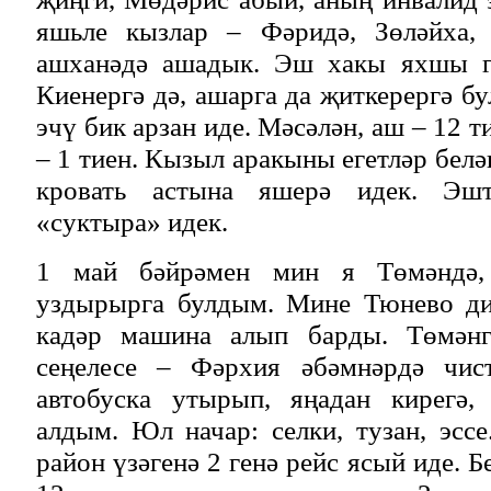
яшьле кызлар – Фәридә, Зөләйха, Р
ашханәдә ашадык. Эш хакы яхшы гы
Киенергә дә, ашарга да җиткерергә бу
эчү бик арзан иде. Мәсәлән, аш – 12 т
– 1 тиен. Кызыл аракыны егетләр белә
кровать астына яшерә идек. Эшт
«суктыра» идек.
1 май бәйрәмен мин я Төмәндә,
уздырырга булдым. Мине Тюнево диг
кадәр машина алып барды. Төмәнг
сеңелесе – Фәрхия әбәмнәрдә чист
автобуска утырып, яңадан кирегә,
алдым. Юл начар: селки, тузан, эсс
район үзәгенә 2 генә рейс ясый иде. Б