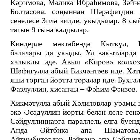
Кәримова, Мәликә Ибраһимова, Зәйн
Болтасова, соңыннан Шәрәфетдин
сеңелесе Зилә килде, укыдылар. 8 сы
тагын 9 гына калдылар.
Киндерле мәктәбендә Кыткүл, 
балалары да укыды. Ул вакытларда 
халыклы иде. Авыл «Киров» колхоз
Шәфигулла абый Бикчәнтәев иде. Хат
яши торган йортта торалар иде. Бухга
Фазлуллин, хисапчы – Фәһим Фәизов.
Хикмәтулла абый Хәлиловлар урамы 
әкә Әсәдуллин йорты белән ясле генә
Сәйдуллиннарга параллель елга буенд
Анда Әйтбикә апа Шаматова
Айтумбитовлар, Рәйханә апа Сәйдул