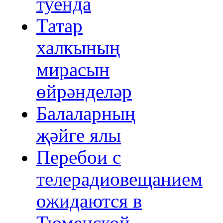
туенда
Татар
халкының
мирасын
өйрәнделәр
Балаларның
җәйге ялы
Перебои с
телерадиовещанием
ожидаются в