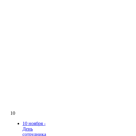
10
10 ноября -
День
сотрудника