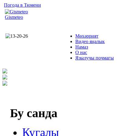
Погода в Тюмени
Gismeteo
Мөхәррият
Видео яңалык
Намаз
О нас
Язылучы почмагы
Бу
санда
Кугалы