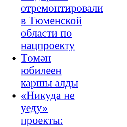
отремонтировали
в Тюменской
области по
нацпроекту
Төмән
юбилеен
каршы алды
«Никуда не
уеду»
проекты: