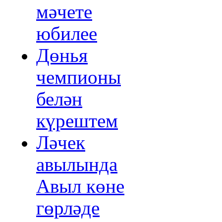
мәчете
юбилее
Дөнья
чемпионы
белән
күрештем
Ләчек
авылында
Авыл көне
гөрләде