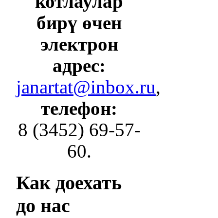
котлаулар
бирү өчен
электрон
адрес:
janartat@inbox.ru
,
телефон:
8 (3452) 69-57-
60.
Как
доехать
до нас