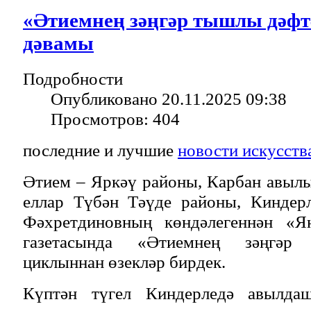
«Әтиемнең зәңгәр тышлы дәф
дәвамы
Подробности
Опубликовано 20.11.2025 09:38
Просмотров: 404
последние и лучшие
новости искусств
Әтием – Яркәү районы, Карбан авылы
еллар Түбән Тәүде районы, Киндер
Фәхретдиновның көндәлегеннән «Я
газетасында «Әтиемнең зәңгәр
циклыннан өзекләр бирдек.
Күптән түгел Киндерледә авылда