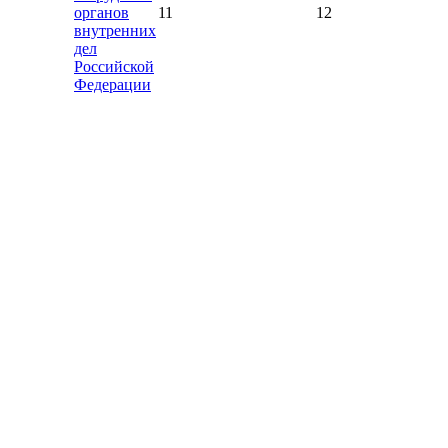
органов
11
12
внутренних
дел
Российской
Федерации