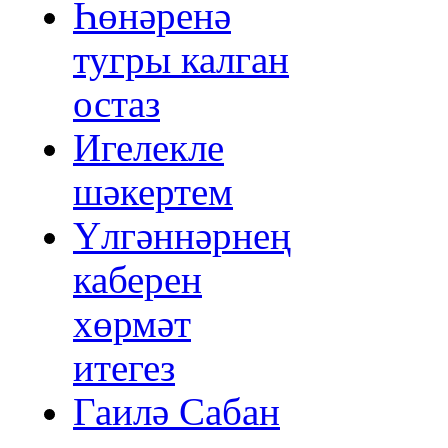
Һөнәренә
тугры калган
остаз
Игелекле
шәкертем
Үлгәннәрнең
каберен
хөрмәт
итегез
Гаилә Сабан