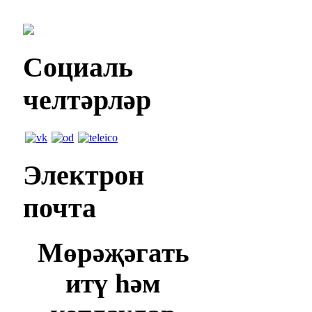
Социаль
челтәрләр
Электрон
почта
Мөрәҗәгать
итү һәм