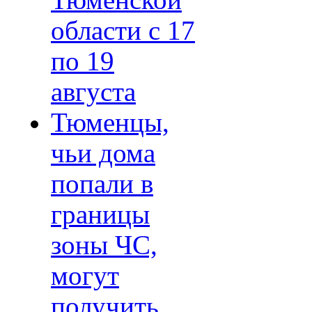
Тюменской
области с 17
по 19
августа
Тюменцы,
чьи дома
попали в
границы
зоны ЧС,
могут
получить