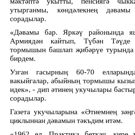
мәктәптә укытты, пенсиягә чык
утырганмы, көндәлекнең дәвам
сорадылар.
«Дәвамы бар. Яркәү районында я
Армиядән кайтып, Түбән Тәүде
тормышын башлап җибәрүе турында я
бирдем.
Узган гасырның 60-70 елларынд
вакыйгалар, абыйның тормышы кызык
идек», - дип әтинең укучылары басты
сорадылар.
Газета укучыларына «Әтиемнең зәң
циклыннан дәвамын тәкъдим итәм.
«1962 ел. Практика беткәч, кире 