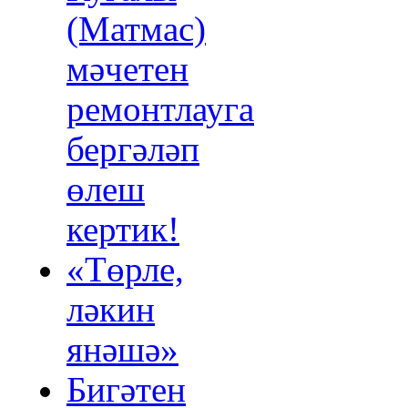
(Матмас)
мәчетен
ремонтлауга
бергәләп
өлеш
кертик!
«Төрле,
ләкин
янәшә»
Бигәтен