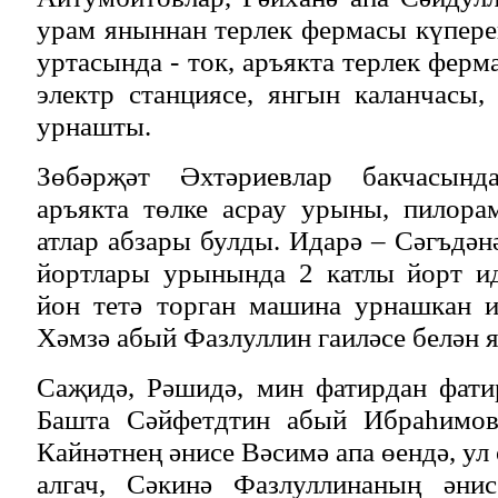
урам яныннан терлек фермасы күпере
уртасында - ток, аръякта терлек фер
электр станциясе, янгын каланчасы,
урнашты.
Зөбәрҗәт Әхтәриевлар бакчасынд
аръякта төлке асрау урыны, пилора
атлар абзары булды. Идарә – Сәгъдән
йортлары урынында 2 катлы йорт ид
йон тетә торган машина урнашкан и
Хәмзә абый Фазлуллин гаиләсе белән 
Саҗидә, Рәшидә, мин фатирдан фати
Башта Сәйфетдтин абый Ибраһимов
Кайнәтнең әнисе Вәсимә апа өендә, ул
алгач, Сәкинә Фазлуллинаның әни