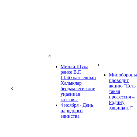
4
5
Милли Шура
рәисе В.Г.
Минобороны
Шәйхразыевның
проводит
Халыклар
акцию "Есть
3
бердәмлеге көне
такая
уңаеннан
профессия –
котлавы
Родину
4 ноября - День
защищать!"
народного
единства