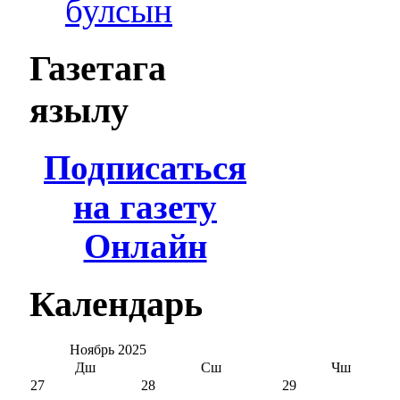
булсын
Газетага
язылу
Подписаться
на газету
Онлайн
Календарь
Ноябрь
2025
Дш
Сш
Чш
27
28
29