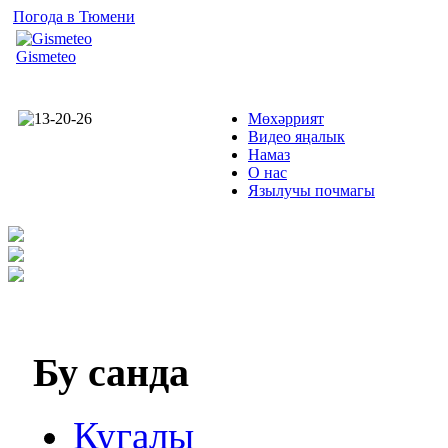
Погода в Тюмени
Gismeteo
Мөхәррият
Видео яңалык
Намаз
О нас
Язылучы почмагы
Бу
санда
Кугалы