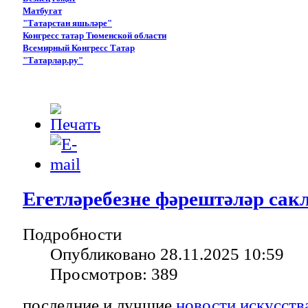
Матбугат
"Татарстан яшьләре"
Конгресс татар Тюменской области
Всемирный Конгресс Татар
"Татарлар.ру"
Егетләребезне фәрештәләр са
Подробности
Опубликовано 28.11.2025 10:59
Просмотров: 389
последние и лучшие
новости искусств