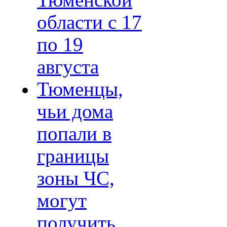
Тюменской
области с 17
по 19
августа
Тюменцы,
чьи дома
попали в
границы
зоны ЧС,
могут
получить