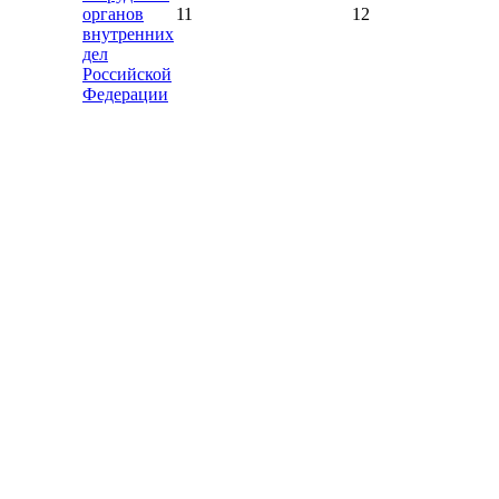
органов
11
12
внутренних
дел
Российской
Федерации