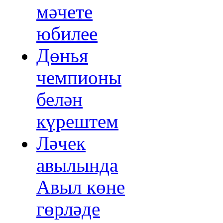
мәчете
юбилее
Дөнья
чемпионы
белән
күрештем
Ләчек
авылында
Авыл көне
гөрләде