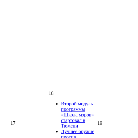
18
Второй модуль
программы
«Школа мэров»
стартовал в
17
19
Тюмени
Лучшее оружие
против