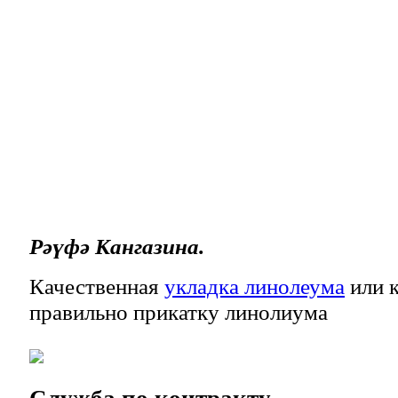
Рәүфә Кангазина.
Качественная
укладка линолеума
или к
правильно прикатку линолиума