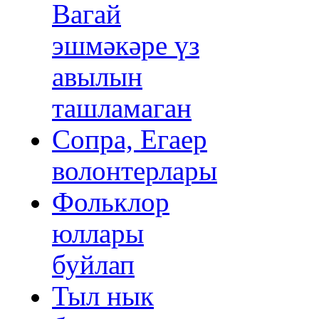
Вагай
эшмәкәре үз
авылын
ташламаган
Сопра, Егаер
волонтерлары
Фольклор
юллары
буйлап
Тыл нык