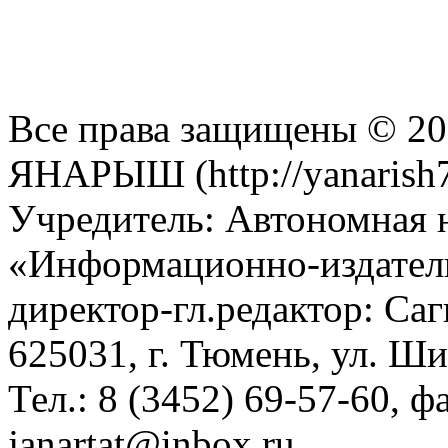
Все права защищены © 201
ЯНАРЫШ (http://yanarish7
Учредитель: Автономная 
«Информационно-издател
директор-гл.редактор: Са
625031, г. Тюмень, ул. Ши
Тел.: 8 (3452) 69-57-60, ф
janartat@inbox.ru.