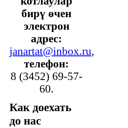
котлаулар
бирү өчен
электрон
адрес:
janartat@inbox.ru
,
телефон:
8 (3452) 69-57-
60.
Как
доехать
до нас