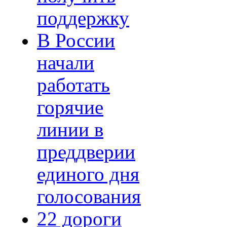
поддержку
В России
начали
работать
горячие
линии в
преддверии
единого дня
голосования
22 дороги