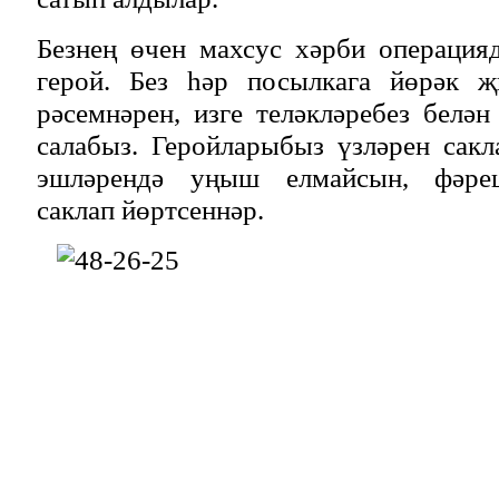
Безнең өчен махсус хәрби операция
герой. Без һәр посылкага йөрәк җ
рәсемнәрен, изге теләкләребез белән
салабыз. Геройларыбыз үзләрен сакл
эшләрендә уңыш елмайсын, фәреш
саклап йөртсеннәр.