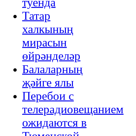
туенда
Татар
халкының
мирасын
өйрәнделәр
Балаларның
җәйге ялы
Перебои с
телерадиовещанием
ожидаются в