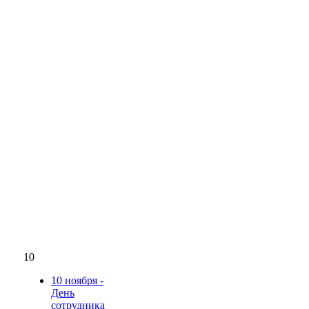
10
10 ноября -
День
сотрудника