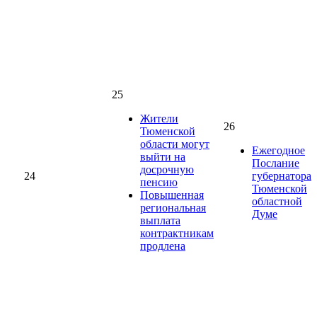
25
Жители
26
Тюменской
области могут
Ежегодное
выйти на
Послание
досрочную
24
губернатора
пенсию
Тюменской
Повышенная
областной
региональная
Думе
выплата
контрактникам
продлена