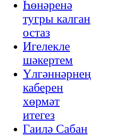
Һөнәренә
тугры калган
остаз
Игелекле
шәкертем
Үлгәннәрнең
каберен
хөрмәт
итегез
Гаилә Сабан