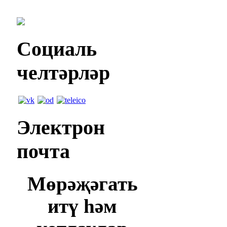
Социаль
челтәрләр
Электрон
почта
Мөрәҗәгать
итү һәм