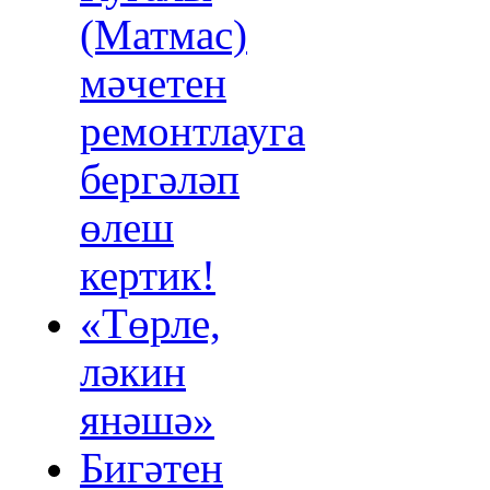
(Матмас)
мәчетен
ремонтлауга
бергәләп
өлеш
кертик!
«Төрле,
ләкин
янәшә»
Бигәтен