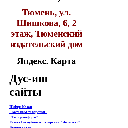
Тюмень, ул.
Шишкова, 6, 2
этаж, Тюменский
издательский дом
Яндекс. Карта
Дус-иш
сайты
Шәһри Казан
"Ватаным татарстан"
"Татар-информ"
Газета Республики Татарстан "Интертат"
Безнең гәҗит