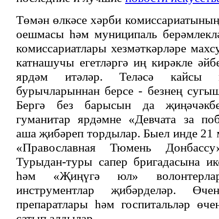
Төмән өлкәсе хәрби комиссариатыны
оешмасы һәм муниципаль берәмлекл
комиссариатлары хезмәткәрләре махс
катнашучы егетләргә иң кирәкле әйб
ярдәм итәләр. Теләсә кайсы
бурычларыннан берсе - безнең сугы
Бергә без барысын да җиңәчәкбе
гуманитар ярдәмне «Девчата за по
аша җибәреп тордылар. Быел инде 21 
«Православная Тюмень Донбассу
Турыдан-туры сапер бригадасына и
һәм «Җиңүгә юл» волонтерла
инструментлар җибәрделәр. Өч
препаратлары һәм госпитальләр өче
сатып алдылар.