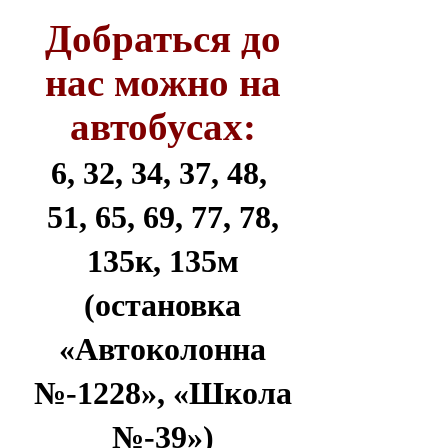
Добраться до
нас можно на
автобусах:
6, 32, 34, 37, 48,
51, 65, 69, 77, 78,
135к, 135м
(остановка
«Автоколонна
№-1228», «Школа
№-39»)