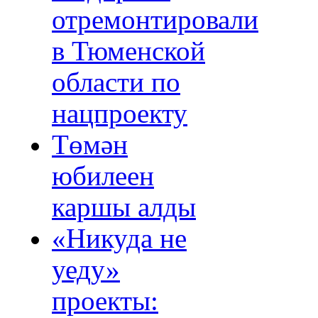
отремонтировали
в Тюменской
области по
нацпроекту
Төмән
юбилеен
каршы алды
«Никуда не
уеду»
проекты: