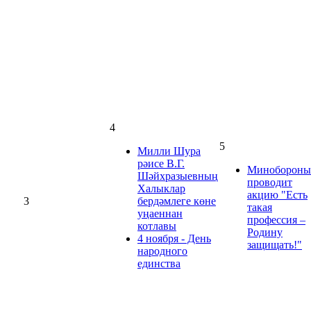
4
5
Милли Шура
рәисе В.Г.
Минобороны
Шәйхразыевның
проводит
Халыклар
акцию "Есть
3
бердәмлеге көне
такая
уңаеннан
профессия –
котлавы
Родину
4 ноября - День
защищать!"
народного
единства