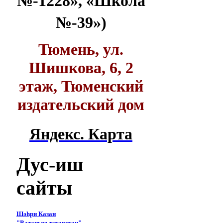
№-1228», «Школа
№-39»)
Тюмень, ул.
Шишкова, 6, 2
этаж, Тюменский
издательский дом
Яндекс. Карта
Дус-иш
сайты
Шәһри Казан
"Ватаным татарстан"