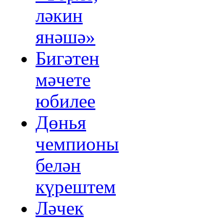
ләкин
янәшә»
Бигәтен
мәчете
юбилее
Дөнья
чемпионы
белән
күрештем
Ләчек