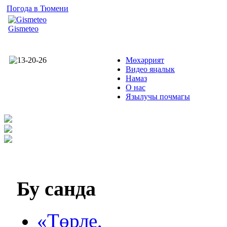
Погода в Тюмени
Gismeteo
Мөхәррият
Видео яңалык
Намаз
О нас
Язылучы почмагы
Бу
санда
«Төрле,