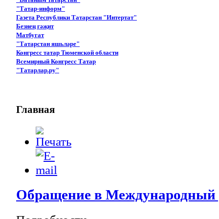
"Татар-информ"
Газета Республики Татарстан "Интертат"
Безнең гәҗит
Матбугат
"Татарстан яшьләре"
Конгресс татар Тюменской области
Всемирный Конгресс Татар
"Татарлар.ру"
Главная
Обращение в Международный 