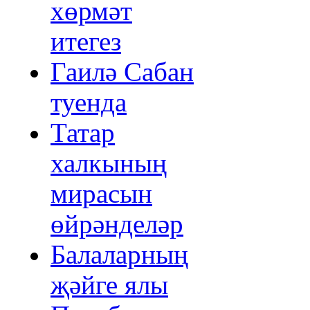
хөрмәт
итегез
Гаилә Сабан
туенда
Татар
халкының
мирасын
өйрәнделәр
Балаларның
җәйге ялы