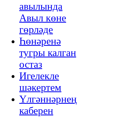
авылында
Авыл көне
гөрләде
Һөнәренә
тугры калган
остаз
Игелекле
шәкертем
Үлгәннәрнең
каберен