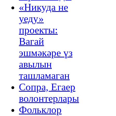
«Никуда не
уеду»
проекты:
Вагай
эшмәкәре үз
авылын
ташламаган
Сопра, Егаер
волонтерлары
Фольклор