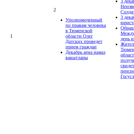
3 дека
Неизв
2
Солда
3 дека
Уполномоченный
юрист
по правам человека
Обращ
в Тюменской
Между
1
области Олег
день 
Датских проведет
Жител
прием граждан
Тюмен
Декабрь аена намаз
облас
вакытлары
получ
свиде
пенси
Госус