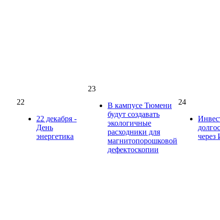
23
22
24
В кампусе Тюмени
будут создавать
22 декабря -
Инвес
экологичные
День
долго
расходники для
энергетика
через
магнитопорошковой
дефектоскопии