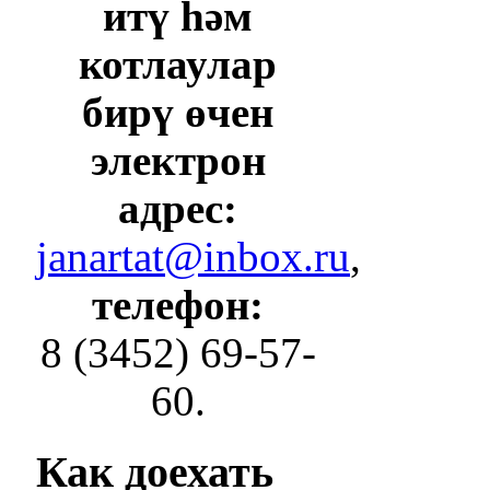
итү һәм
котлаулар
бирү өчен
электрон
адрес:
janartat@inbox.ru
,
телефон:
8 (3452) 69-57-
60.
Как
доехать