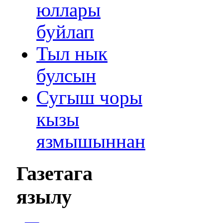
юллары
буйлап
Тыл нык
булсын
Сугыш чоры
кызы
язмышыннан
Газетага
язылу