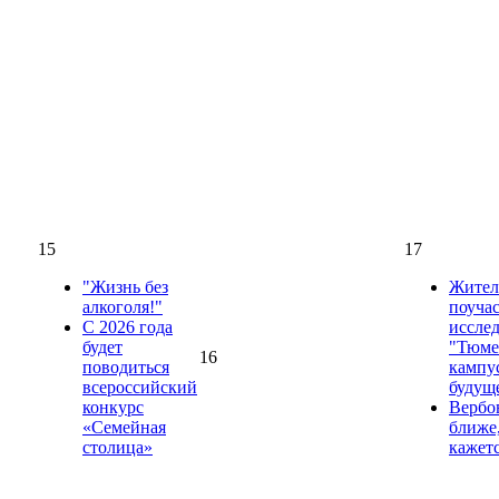
15
17
"Жизнь без
Жител
алкоголя!"
поучас
С 2026 года
иссле
будет
"Тюме
16
поводиться
кампус
всероссийский
будущ
конкурс
Вербо
«Семейная
ближе
столица»
кажет