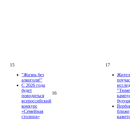
15
17
"Жизнь без
Жител
алкоголя!"
поучас
С 2026 года
иссле
будет
"Тюме
16
поводиться
кампус
всероссийский
будущ
конкурс
Вербо
«Семейная
ближе
столица»
кажет