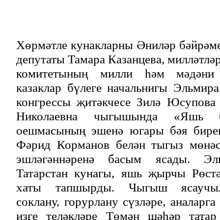
Хөрмәтле кунакларны Әниләр бәйрәм
депутаты Тамара Казанцева, милләтлә
комитетының милли һәм мәдәни
казаклар бүлеге начальнигы Эльмира
конгрессы җитәкчесе Зилә Юсупова 
Николаевна чыгышында «Яшь 
оешмасының эшенә югары бәя биреп
Фәрид Корманов белән тыгыз мөнәс
эшләгәннәренә басым ясады. Эл
Татарстан кунагы, яшь җырчы Рөст
хаты тапшырды. Чыгыш ясаучыл
соклану, горурлану сүзләре, аналарг
изге теләкләре Төмән шәһәр татар