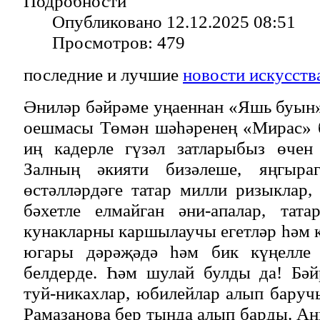
Подробности
Опубликовано 12.12.2025 08:51
Просмотров: 479
последние и лучшие
новости искусств
Әниләр бәйрәме уңаеннан «Яшь буын»
оешмасы Төмән шәһәренең «Мирас» б
иң кадерле гүзәл затларыбыз өчен
Залның әкияти бизәлеше, яңгыраг
өстәлләрдәге татар милли ризыклар,
бәхетле елмайган әни-апалар, тат
кунакларны каршылаучы егетләр һәм к
югары дәрәҗәдә һәм бик күңелле
белдерде. Һәм шулай булды да! Бәй
туй-никахлар, юбилейлар алып баруч
Рамазанова бер тында алып барды. А