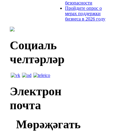
безопасности
Пройдите опрос о
мерах поддержки
бизнеса в 2026 году
Социаль
челтәрләр
Электрон
почта
Мөрәҗәгать