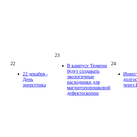
23
22
24
В кампусе Тюмени
будут создавать
22 декабря -
Инвес
экологичные
День
долго
расходники для
энергетика
через
магнитопорошковой
дефектоскопии