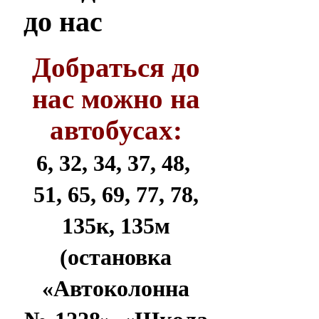
до нас
Добраться до
нас можно на
автобусах:
6, 32, 34, 37, 48,
51, 65, 69, 77, 78,
135к, 135м
(остановка
«Автоколонна