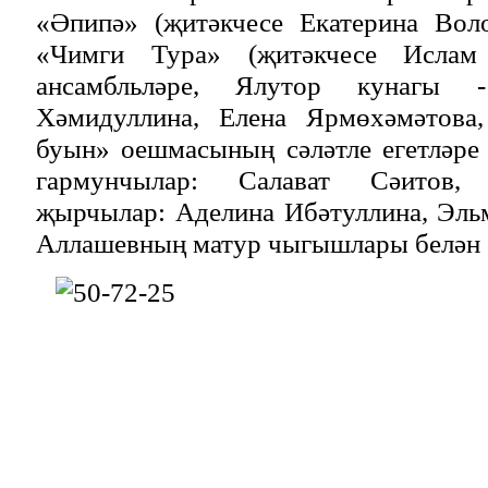
«Әпипә» (җитәкчесе Екатерина Вол
«Чимги Тура» (җитәкчесе Ислам
ансамбльләре, Ялутор кунагы
Хәмидуллина, Елена Ярмөхәмәтов
буын» оешмасының сәләтле егетләре
гармунчылар: Салават Сәитов,
җырчылар: Аделина Ибәтуллина, Эль
Аллашевның матур чыгышлары белән 