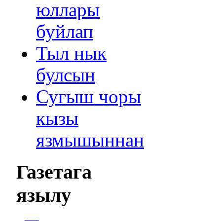
юллары
буйлап
Тыл нык
булсын
Сугыш чоры
кызы
язмышыннан
Газетага
язылу