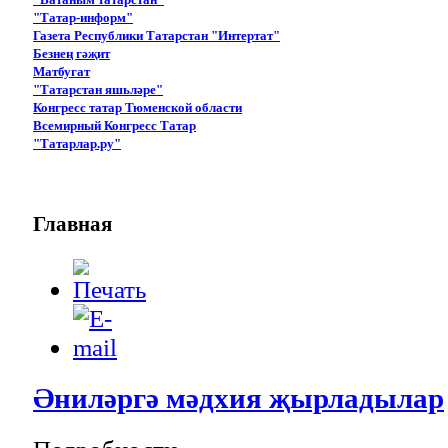
"Татар-информ"
Газета Республики Татарстан "Интертат"
Безнең гәҗит
Матбугат
"Татарстан яшьләре"
Конгресс татар Тюменской области
Всемирный Конгресс Татар
"Татарлар.ру"
Главная
Әниләргә мәдхия җырладылар