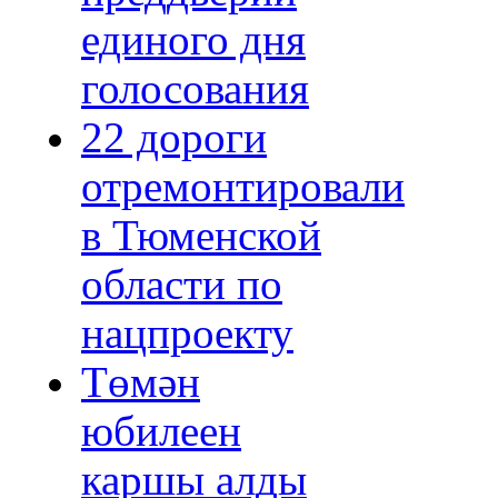
единого дня
голосования
22 дороги
отремонтировали
в Тюменской
области по
нацпроекту
Төмән
юбилеен
каршы алды