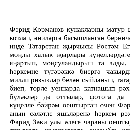
Фәрид Корманов кунакларны матур 
котлап, әниләргә багышланган бернич
инде Татарстан җырчысы Рөстәм Ег
моңлы халык җырлары күңелләрдәге
яңартып, моңсуландырып та алды,
һәркемне түгәрәккә биергә чакырд
милли ризыклар белән сыйланып, тат
биеп, төрле уеннарда катнашып рәх
бүләкләр дә оттылар, фотога да
күңелле бәйрәм оештырган өчен Фә
аның сәләтле яшьләренә һәркем рә
Фәрид Зәки улы
әлеге чараны оешты