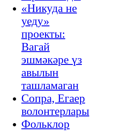
«Никуда не
уеду»
проекты:
Вагай
эшмәкәре үз
авылын
ташламаган
Сопра, Егаер
волонтерлары
Фольклор