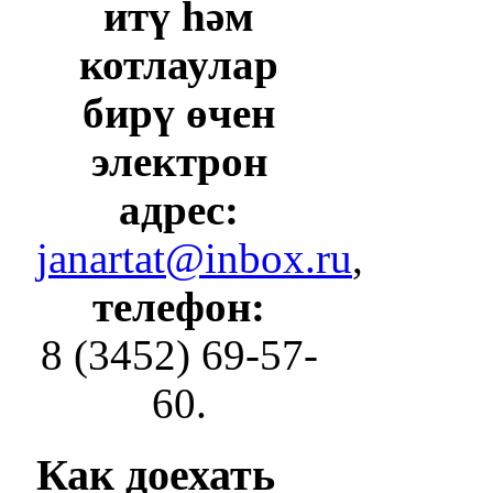
итү һәм
котлаулар
бирү өчен
электрон
адрес:
janartat@inbox.ru
,
телефон:
8 (3452) 69-57-
60.
Как
доехать