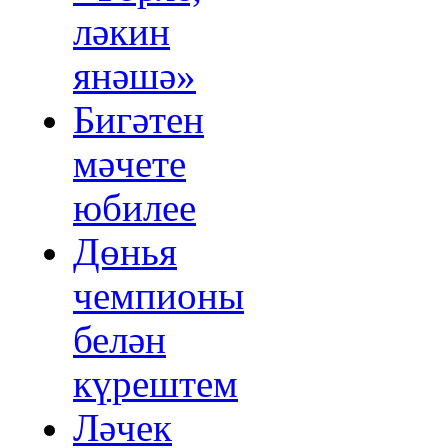
ләкин
янәшә»
Бигәтен
мәчете
юбилее
Дөнья
чемпионы
белән
күрештем
Ләчек