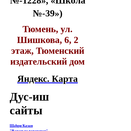
№-1228», «Школа
№-39»)
Тюмень, ул.
Шишкова, 6, 2
этаж, Тюменский
издательский дом
Яндекс. Карта
Дус-иш
сайты
Шәһри Казан
"Ватаным татарстан"