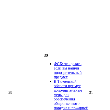
30
ФСБ: что делать,
если вы нашли
подозрительный
предмет
В Тюменской
области примут
дополнительные
29
31
меры для
обеспечения
общественного
порядка и пожарной