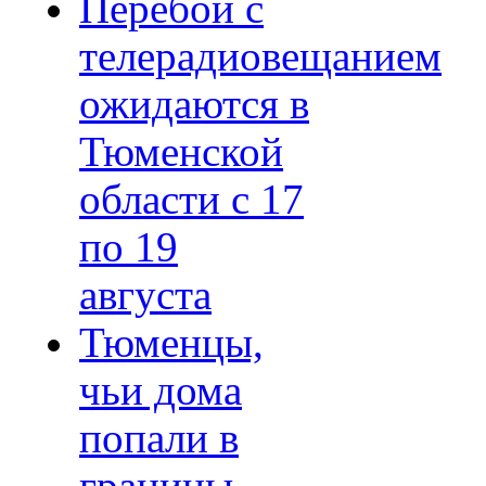
Перебои с
телерадиовещанием
ожидаются в
Тюменской
области с 17
по 19
августа
Тюменцы,
чьи дома
попали в