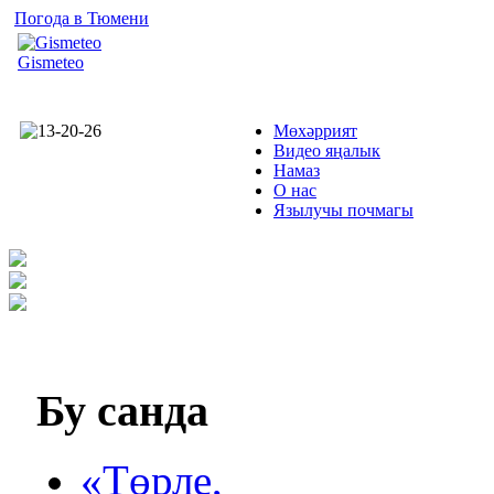
Погода в Тюмени
Gismeteo
Мөхәррият
Видео яңалык
Намаз
О нас
Язылучы почмагы
Бу
санда
«Төрле,