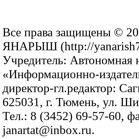
Все права защищены © 201
ЯНАРЫШ (http://yanarish7
Учредитель: Автономная 
«Информационно-издател
директор-гл.редактор: Са
625031, г. Тюмень, ул. Ши
Тел.: 8 (3452) 69-57-60, ф
janartat@inbox.ru.