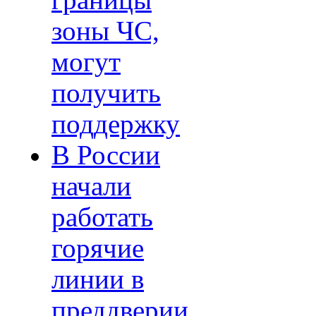
границы
зоны ЧС,
могут
получить
поддержку
В России
начали
работать
горячие
линии в
преддверии