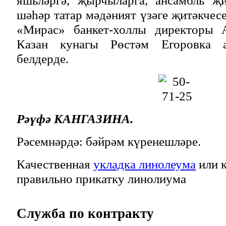
яшьләргә, җырчыларга, ансамбль җи
шәһәр татар мәдәният үзәге җитәкчес
«Мирас» банкет-холлы директоры А
Казан кунагы Рөстәм Егоровка а
белдерде.
Рәүфә КАНГАЗИНА.
Рәсемнәрдә: бәйрәм күренешләре.
Качественная
укладка линолеума
или к
правильно прикатку линолиума
Служба
по контракту