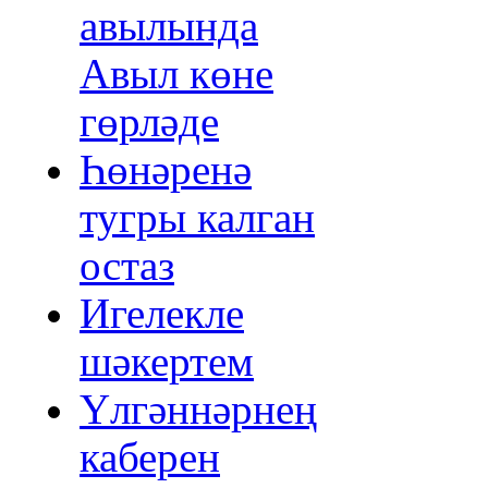
авылында
Авыл көне
гөрләде
Һөнәренә
тугры калган
остаз
Игелекле
шәкертем
Үлгәннәрнең
каберен