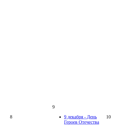
9
8
9 декабря - День
10
Героев Отечества