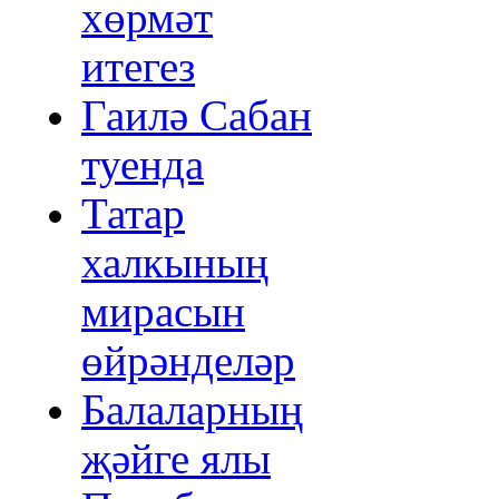
хөрмәт
итегез
Гаилә Сабан
туенда
Татар
халкының
мирасын
өйрәнделәр
Балаларның
җәйге ялы