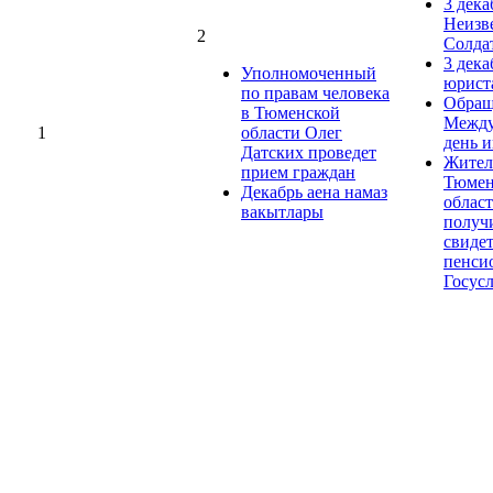
3 дека
Неизв
2
Солда
3 дека
Уполномоченный
юрист
по правам человека
Обращ
в Тюменской
Между
1
области Олег
день 
Датских проведет
Жител
прием граждан
Тюмен
Декабрь аена намаз
облас
вакытлары
получ
свиде
пенси
Госус