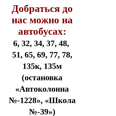
Добраться до
нас можно на
автобусах:
6, 32, 34, 37, 48,
51, 65, 69, 77, 78,
135к, 135м
(остановка
«Автоколонна
№-1228», «Школа
№-39»)