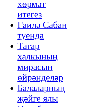
хөрмәт
итегез
Гаилә Сабан
туенда
Татар
халкының
мирасын
өйрәнделәр
Балаларның
җәйге ялы