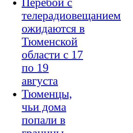
Перебои с
телерадиовещанием
ожидаются в
Тюменской
области с 17
по 19
августа
Тюменцы,
чьи дома
попали в