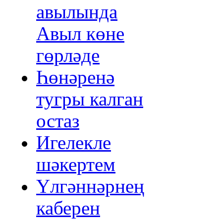
авылында
Авыл көне
гөрләде
Һөнәренә
тугры калган
остаз
Игелекле
шәкертем
Үлгәннәрнең
каберен