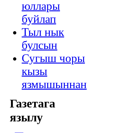
юллары
буйлап
Тыл нык
булсын
Сугыш чоры
кызы
язмышыннан
Газетага
язылу