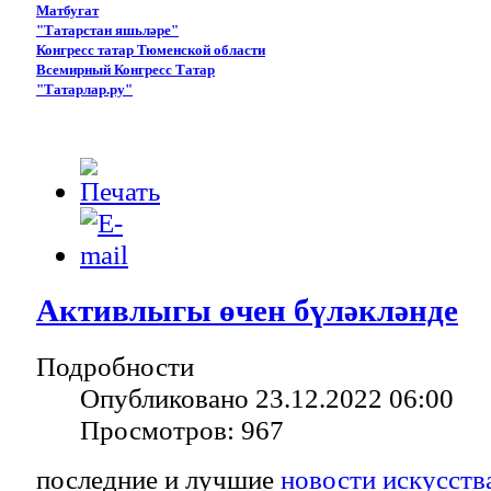
Матбугат
"Татарстан яшьләре"
Конгресс татар Тюменской области
Всемирный Конгресс Татар
"Татарлар.ру"
Активлыгы өчен бүләкләнде
Подробности
Опубликовано 23.12.2022 06:00
Просмотров: 967
последние и лучшие
новости искусств