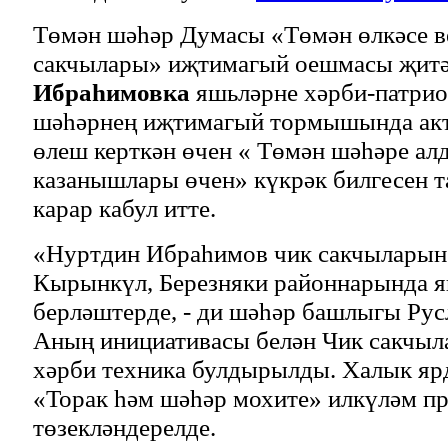
Төмән шәһәр Думасы «Төмән өлкәсе в
сакчылары» иҗтимагый оешмасы җит
Ибраһимовка
яшьләрне хәрби-патрио
шәһәрнең иҗтимагый тормышында акт
өлеш керткән өчен « Төмән шәһәре а
казанышлары өчен» күкрәк билгесен 
карар кабул итте.
«Нуртдин Ибраһимов чик сакчыларын 
Кырынкүл, Березняки районнарында я
берләштерде, - ди шәһәр башлыгы Рус
Аның инициативасы белән Чик сакчыл
хәрби техника булдырылды. Халык ярд
«Торак һәм шәһәр мохите» илкүләм п
төзекләндерелде.