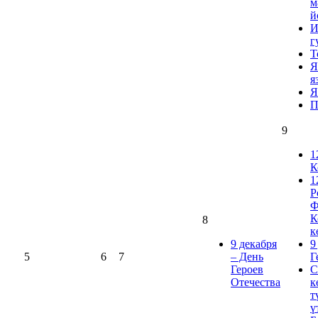
м
й
И
г
Т
Я
я
Я
П
9
1
К
1
Р
Ф
К
8
к
9 декабря
9
5
6
7
– День
Г
Героев
С
Отечества
к
т
ү