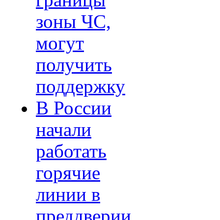
границы
зоны ЧС,
могут
получить
поддержку
В России
начали
работать
горячие
линии в
преддверии