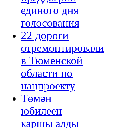
единого дня
голосования
22 дороги
отремонтировали
в Тюменской
области по
нацпроекту
Төмән
юбилеен
каршы алды