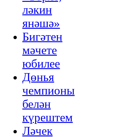
ләкин
янәшә»
Бигәтен
мәчете
юбилее
Дөнья
чемпионы
белән
күрештем
Ләчек