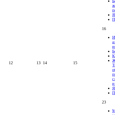
Б
ж
п
Я
П
16
И
а
и
Б
К
Ж
12
13
14
15
Т
о
п
с
и
Я
П
23
М