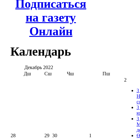
Подписаться
на газету
Онлайн
Календарь
Декабрь
2022
Дш
Сш
Чш
Пш
2
3
Н
с
3
ю
3
М
д
28
29
30
1
Ө