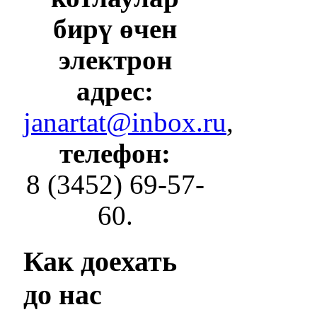
бирү өчен
электрон
адрес:
janartat@inbox.ru
,
телефон:
8 (3452) 69-57-
60.
Как
доехать
до нас