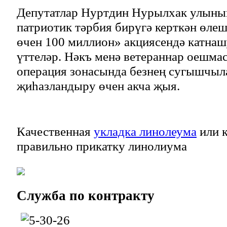
Депутатлар Нуртдин Нурылхак улыны
патриотик тәрбия бирүгә керткән өле
өчен 100 миллион» акциясендә катна
үттеләр. Нәкъ менә ветераннар оешма
операция зонасында безнең сугышчыл
җиһазландыру өчен акча җыя.
Качественная
укладка линолеума
или к
правильно прикатку линолиума
Служба
по контракту