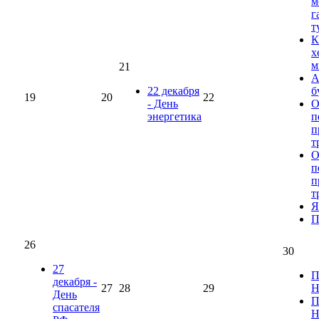
м
г
т
К
х
м
21
А
22 декабря
б
19
20
22
- День
О
энергетика
п
п
т
О
п
п
т
Я
П
26
30
27
П
декабря -
27
28
29
Н
День
П
спасателя
Н