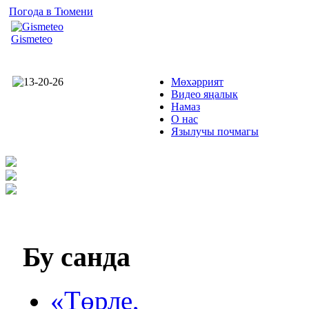
Погода в Тюмени
Gismeteo
Мөхәррият
Видео яңалык
Намаз
О нас
Язылучы почмагы
Бу
санда
«Төрле,