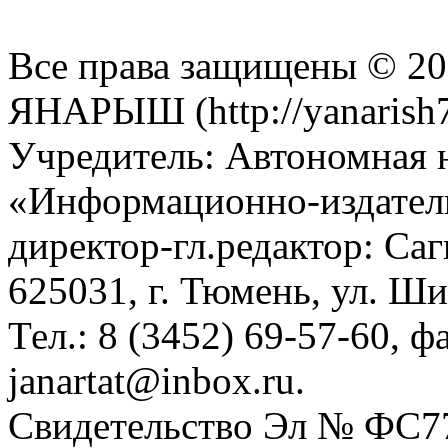
Все права защищены © 201
ЯНАРЫШ (http://yanarish7
Учредитель: Автономная 
«Информационно-издател
директор-гл.редактор: Са
625031, г. Тюмень, ул. Ши
Тел.: 8 (3452) 69-57-60, ф
janartat@inbox.ru.
Свидетельство Эл № ФС77-