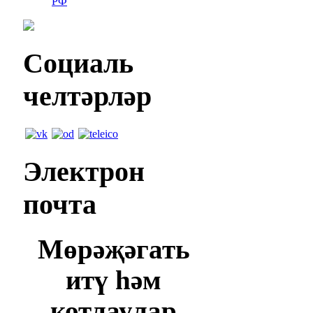
РФ
Социаль
челтәрләр
Электрон
почта
Мөрәҗәгать
итү һәм
котлаулар