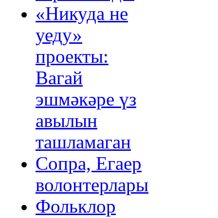
«Никуда не
уеду»
проекты:
Вагай
эшмәкәре үз
авылын
ташламаган
Сопра, Егаер
волонтерлары
Фольклор