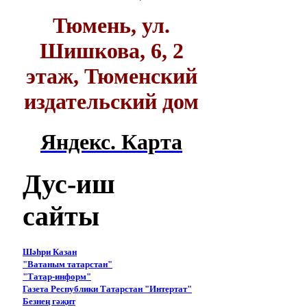
Тюмень, ул.
Шишкова, 6, 2
этаж, Тюменский
издательский дом
Яндекс. Карта
Дус-иш
сайты
Шәһри Казан
"Ватаным татарстан"
"Татар-информ"
Газета Республики Татарстан "Интертат"
Безнең гәҗит