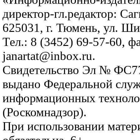
директор-гл.редактор: Са
625031, г. Тюмень, ул. Ши
Тел.: 8 (3452) 69-57-60, ф
janartat@inbox.ru.
Свидетельство Эл № ФС77-
выдано Федеральной служб
информационных техноло
(Роскомнадзор).
При использовании матери