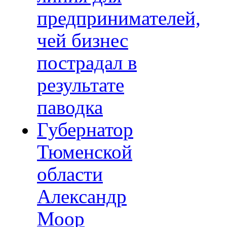
предпринимателей,
чей бизнес
пострадал в
результате
паводка
Губернатор
Тюменской
области
Александр
Моор