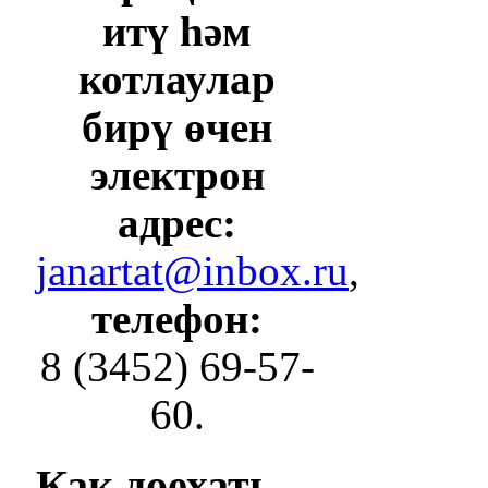
итү һәм
котлаулар
бирү өчен
электрон
адрес:
janartat@inbox.ru
,
телефон:
8 (3452) 69-57-
60.
Как
доехать