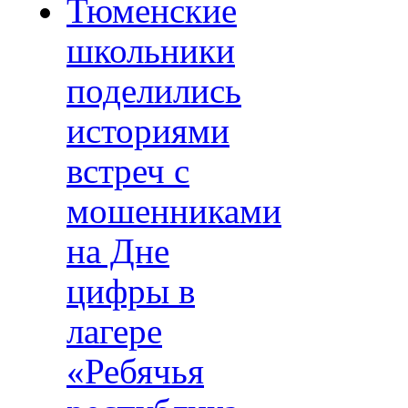
Тюменские
школьники
поделились
историями
встреч с
мошенниками
на Дне
цифры в
лагере
«Ребячья