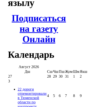
язылу
Подписаться
на газету
Онлайн
Календарь
Август
2026
Дш
Сш
Чш
Пш
Җом
Шм
Якш
27
28
29
30
31
1
2
3
22 дороги
отремонтировали
4
5
6
7
8
9
в Тюменской
области по
нацпроекту