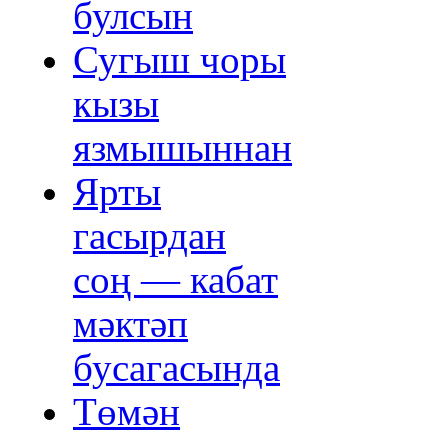
булсын
Сугыш чоры
кызы
язмышыннан
Ярты
гасырдан
соң — кабат
мәктәп
бусагасында
Төмән