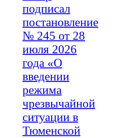
подписал
постановление
№ 245 от 28
июля 2026
года «О
введении
режима
чрезвычайной
ситуации в
Тюменской