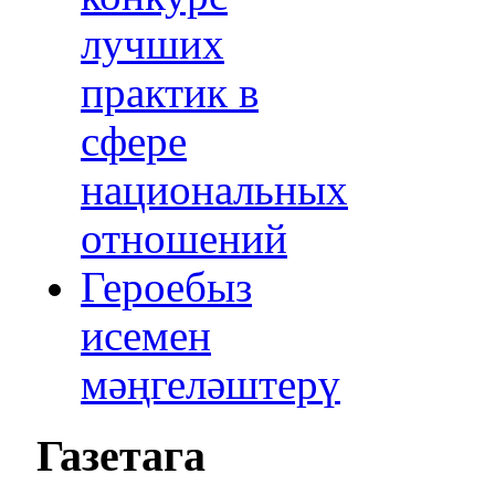
лучших
практик в
сфере
национальных
отношений
Героебыз
исемен
мәңгеләштерү
Газетага