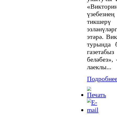
«Викторин
үзебезне
тикшерү
эзләнүләр
этәрә. Ви
турында 
газетабы
беләбез»,
лаеклы...
Подробнее.