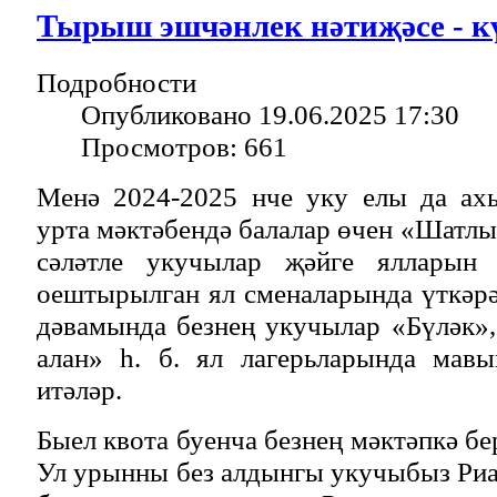
Тырыш эшчәнлек нәтиҗәсе - кү
Подробности
Опубликовано 19.06.2025 17:30
Просмотров: 661
Менә 2024-2025 нче уку елы да ах
урта мәктәбендә балалар өчен «Шатлы
сәләтле укучылар җәйге ялларын 
оештырылган ял сменаларында үткәрә
дәвамында безнең укучылар «Бүләк»
алан» һ. б. ял лагерьларында мав
итәләр.
Быел квота буенча безнең мәктәпкә бе
Ул урынны без алдынгы укучыбыз Риа