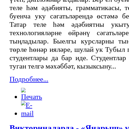
теле һәм әдәбияты, грамматикасы, 
буенча уку сәгатьләрендә өстәмә б
Татар теле һәм әдәбиятны укыту
технологияләрне өйрәнү сәгатьлә
тыңладылар. Быелгы курсларны тың
төрле һөнәр ияләре, шулай ук Тубыл 
студентлары да бар иде. Студентлар
туган телгә мәхәббәт, кызыксыну...
Подробнее...
Викториналарда - «Яңарыш» 