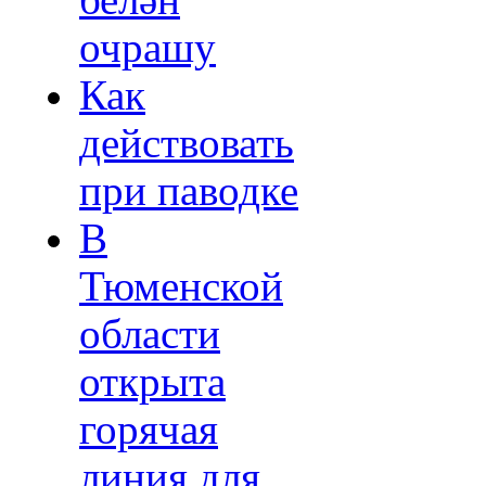
белән
очрашу
Как
действовать
при паводке
В
Тюменской
области
открыта
горячая
линия для