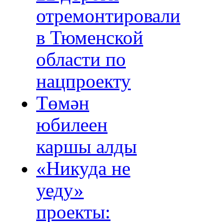
отремонтировали
в Тюменской
области по
нацпроекту
Төмән
юбилеен
каршы алды
«Никуда не
уеду»
проекты: