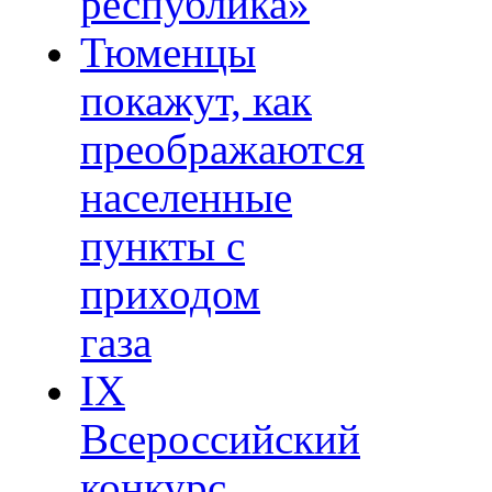
республика»
Тюменцы
покажут, как
преображаются
населенные
пункты с
приходом
газа
IХ
Всероссийский
конкурс