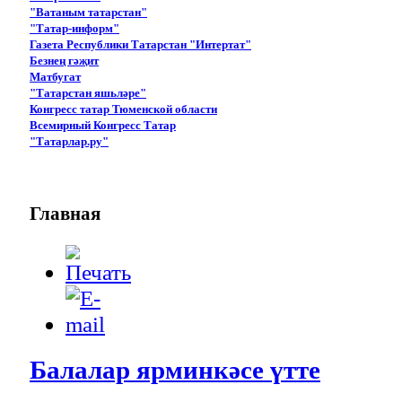
"Ватаным татарстан"
"Татар-информ"
Газета Республики Татарстан "Интертат"
Безнең гәҗит
Матбугат
"Татарстан яшьләре"
Конгресс татар Тюменской области
Всемирный Конгресс Татар
"Татарлар.ру"
Главная
Балалар ярминкәсе үтте