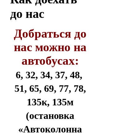
до нас
Добраться до
нас можно на
автобусах:
6, 32, 34, 37, 48,
51, 65, 69, 77, 78,
135к, 135м
(остановка
«Автоколонна