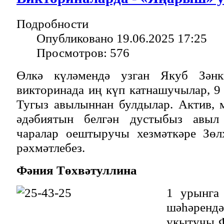
Подробности
Опубликовано 19.06.2025 17:25
Просмотров: 576
Өлкә күләмендә узган Якуб Зәнк
викторинада иң күп катнашучылар, 9
Тугыз авылыннан булдылар. Актив, 
әдәбиятын белгән дустыбыз авыл
чаралар оештыручы хезмәткәре Зөл
рәхмәтлебез.
Фәния Төхвәтуллина
1 урынга
шәһәренд
укытучы Ф