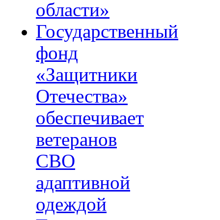
области»
Государственный
фонд
«Защитники
Отечества»
обеспечивает
ветеранов
СВО
адаптивной
одеждой