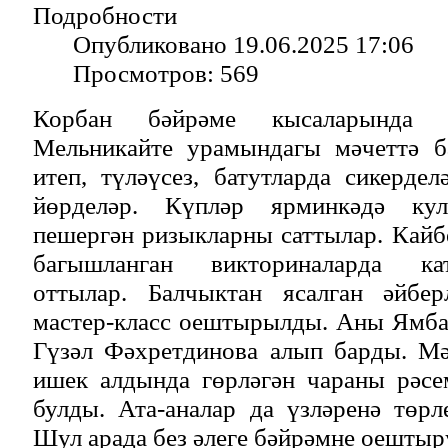
Подробности
Опубликовано 19.06.2025 17:06
Просмотров: 569
Корбан бәйрәме кысаларында 
Мельникайте урамындагы мәчеттә б
итеп, түләүсез, батутларда сикердел
йөрделәр. Күпләр ярминкәдә кул
пешергән ризыкларны саттылар. Кайб
багышланган викториналарда ка
оттылар. Балчыктан ясалган әйбер
мастер-класс оештырылды. Аны Ямба
Гүзәл Фәхретдинова алып барды. Мә
ишек алдында гөрләгән чараны рәсе
булды. Ата-аналар да үзләренә төр
Шул арада без әлеге бәйрәмне оештыр