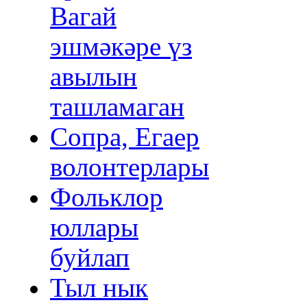
Вагай
эшмәкәре үз
авылын
ташламаган
Сопра, Егаер
волонтерлары
Фольклор
юллары
буйлап
Тыл нык