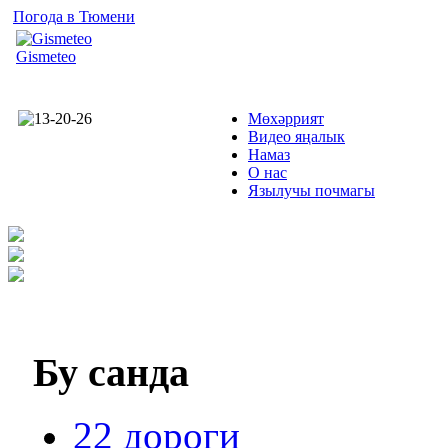
Погода в Тюмени
Gismeteo
Мөхәррият
Видео яңалык
Намаз
О нас
Язылучы почмагы
Бу
санда
22 дороги