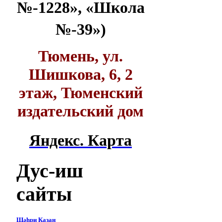
№-1228», «Школа
№-39»)
Тюмень, ул.
Шишкова, 6, 2
этаж, Тюменский
издательский дом
Яндекс. Карта
Дус-иш
сайты
Шәһри Казан