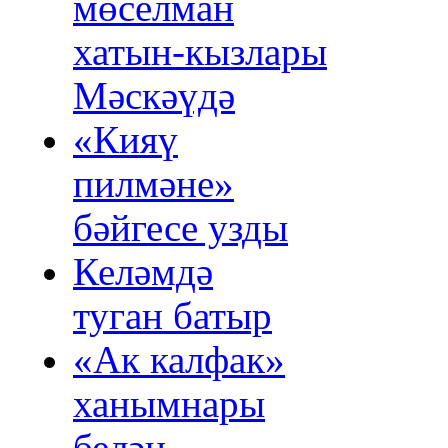
мөселман
хатын‑кызлары
Мәскәүдә
«Кияү
пилмәне»
бәйгесе узды
Келәмдә
туган батыр
«Ак калфак»
ханымнары