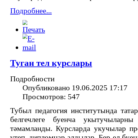
Подробнее...
Туган тел курслары
Подробности
Опубликовано 19.06.2025 17:17
Просмотров: 547
Тубыл педагогия институтында тата
белгечлеге буенча укытучыларны
тәмамланды. Курсларда укучылар п
үтеп, дипломнар алдылар. Бер ел буе