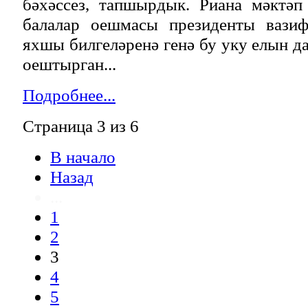
бәхәссез, тапшырдык. Риана мәктә
балалар оешмасы президенты вазиф
яхшы билгеләренә генә бу уку елын д
оештырган...
Подробнее...
Страница 3 из 6
В начало
Назад
...
1
2
3
4
5