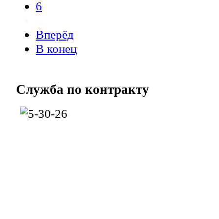
6
...
Вперёд
В конец
Служба
по контракту