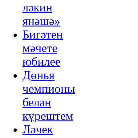
ләкин
янәшә»
Бигәтен
мәчете
юбилее
Дөнья
чемпионы
белән
күрештем
Ләчек