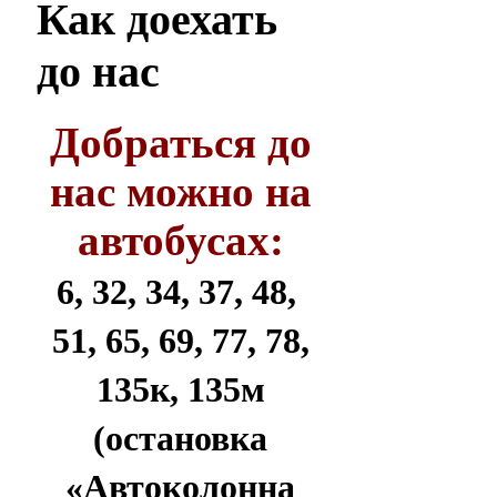
Как
доехать
до нас
Добраться до
нас можно на
автобусах:
6, 32, 34, 37, 48,
51, 65, 69, 77, 78,
135к, 135м
(остановка
«Автоколонна