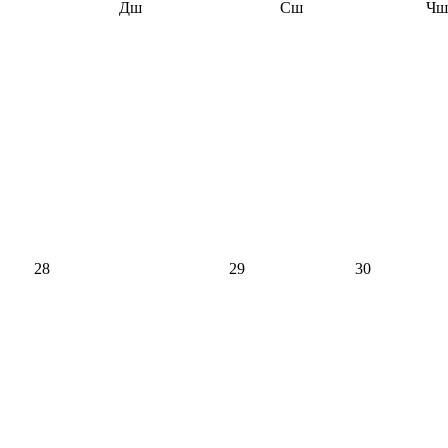
Дш
Сш
Чш
28
29
30