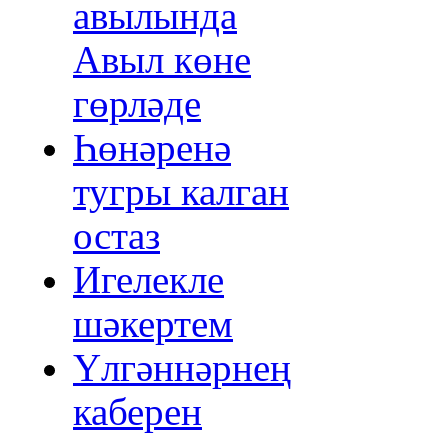
авылында
Авыл көне
гөрләде
Һөнәренә
тугры калган
остаз
Игелекле
шәкертем
Үлгәннәрнең
каберен