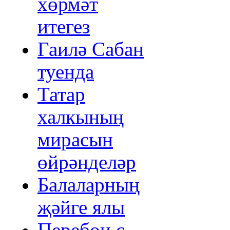
хөрмәт
итегез
Гаилә Сабан
туенда
Татар
халкының
мирасын
өйрәнделәр
Балаларның
җәйге ялы