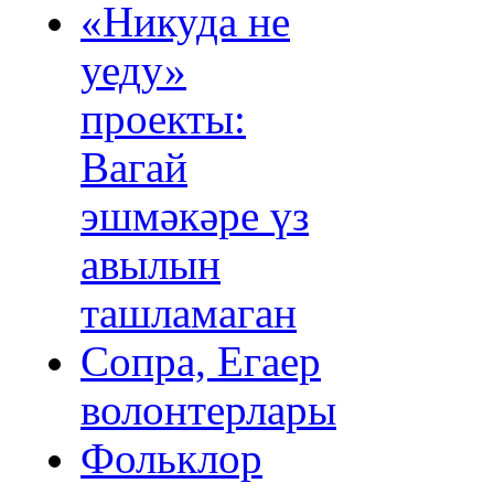
«Никуда не
уеду»
проекты:
Вагай
эшмәкәре үз
авылын
ташламаган
Сопра, Егаер
волонтерлары
Фольклор