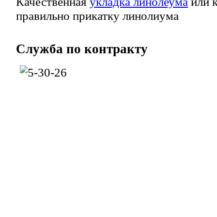
Качественная
укладка линолеума
или к
правильно прикатку линолиума
Служба
по контракту