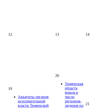
12
13
14
20
Тюменская
область
19
вошла в
Аккаунты органов
число
исполнительной
регионов-
21
власти Тюменской
лидеров по