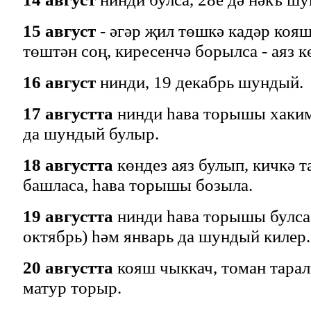
15 август
- әгәр җил төшкә кадәр кояш
төштән соң, киресенчә борылса - аяз к
16 август
нинди, 19 декабрь шундый.
17 августта
нинди һава торышы хакимл
да шундый булыр.
18 августта
көндез аяз булып, кичкә т
башласа, һава торышы бозыла.
19 августта
нинди һава торышы булса,
октябрь) һәм январь да шундый килер.
20 августта
кояш чыккач, томан тарал
матур торыр.