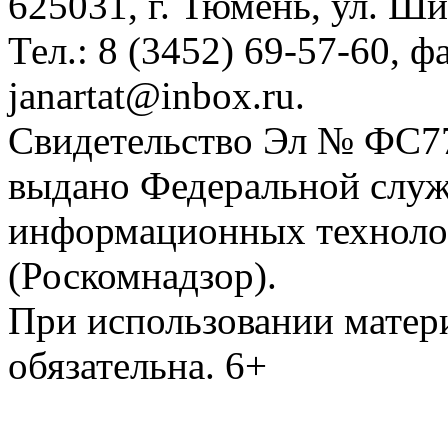
625031, г. Тюмень, ул. Ши
Тел.: 8 (3452) 69-57-60, ф
janartat@inbox.ru.
Свидетельство Эл № ФС77-
выдано Федеральной служб
информационных техноло
(Роскомнадзор).
При использовании матери
обязательна. 6+