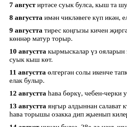
7 август
иртәсе суык булса, кыш та ш
8 августта
имән чикләвеге күп икән, 
9 августта
тирес коңгызы кичен җиргә
көннәр матур торыр.
10 августта
кырмыскалар үз ояларын з
суык кыш көт.
11 августта
өлгергән солы икенче тап
елак булыр.
12 августта
һава бөркү, чебен-черки у
13 августта
яңгыр алдыннан салават к
һава торышы озакка дип җыенып киле
14 август
нинди булса, 28е дә нәкъ ш