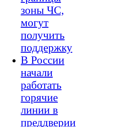
зоны ЧС,
могут
получить
поддержку
В России
начали
работать
горячие
линии в
преддверии