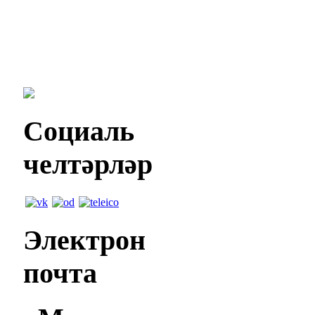
Социаль
челтәрләр
Электрон
почта