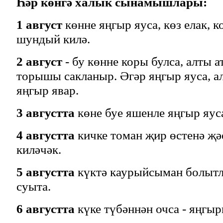
Һәр көнгә халык сынамышлары:
1 август
көнне яңгыр яуса, көз елак, ко
шундый килә.
2 август
- бу көнне коры булса, алты 
торышы сакланыр. Әгәр яңгыр яуса, а
яңгыр явар.
3 августта
көне буе яшенле яңгыр яуса,
4 августта
кичке томан җир өстенә җәе
киләчәк.
5 августта
күктә каурыйсыман болытл
суыта.
6 августта
күке түбәннән очса - яңгыр