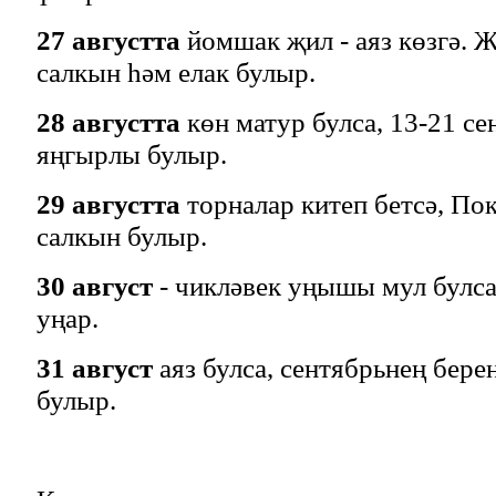
27 августта
йомшак җил - аяз көзгә. Җ
салкын һәм елак булыр.
28 августта
көн матур булса, 13-21 се
яңгырлы булыр.
29 августта
торналар китеп бетсә, Пок
салкын булыр.
30 август
- чикләвек уңышы мул булса
уңар.
31 август
аяз булса, сентябрьнең бер
булыр.