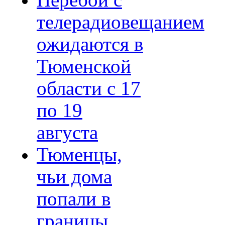
Перебои с
телерадиовещанием
ожидаются в
Тюменской
области с 17
по 19
августа
Тюменцы,
чьи дома
попали в
границы