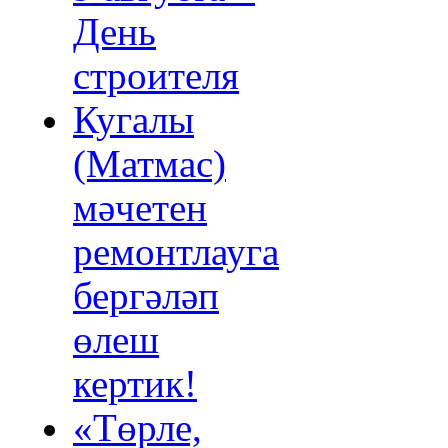
День
строителя
Кугалы
(Матмас)
мәчетен
ремонтлауга
бергәләп
өлеш
кертик!
«Төрле,