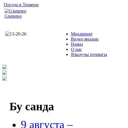
Погода в Тюмени
Gismeteo
Мөхәррият
Видео яңалык
Намаз
О нас
Язылучы почмагы
Бу
санда
9 августа –