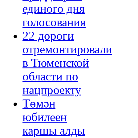
единого дня
голосования
22 дороги
отремонтировали
в Тюменской
области по
нацпроекту
Төмән
юбилеен
каршы алды