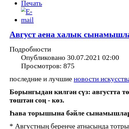
Август аена халык сынамыш
Подробности
Опубликовано 30.07.2021 02:00
Просмотров: 875
последние и лучшие
новости искусств
Борынгыдан килгән сүз: августта тө
төштән соң - көз.
Һава торышына бәйле сынамышла
* Августның беренче атнасында тотр