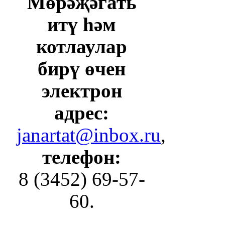
Мөрәҗәгать
итү һәм
котлаулар
бирү өчен
электрон
адрес:
janartat@inbox.ru
,
телефон:
8 (3452) 69-57-
60.