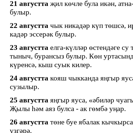
21 августта
җил көчле була икән, атна
булыр.
22 августта
чык никадәр күп төшсә, и
кадәр эссерәк булыр.
23 августта
елга-күлләр өстендәге су 
тыныч, бурансыз булыр. Көн уртасын
күренсә, кыш суык килер.
24 августта
кояш чыкканда яңгыр яуса
сузылыр.
25 августта
яңгыр яуса, «әбиләр чуаг
Җылы һәм аяз булса - ак гөмбә уңар.
26 августта
төне буе ябалак кычкырс
үзгәрә.