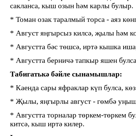
сакланса, кыш озын һәм карлы булыр.
* Томан озак таралмый торса - аяз көнг
* Август яңгырсыз килсә, җылы һәм ко
* Августта бәс төшсә, иртә кышка иша
* Августта берничә тапкыр яшен булса,
Табигатькә бәйле сынамышлар:
* Каенда сары яфраклар күп булса, көз
* Җылы, яңгырлы август - гөмбә уңы
* Августта торналар төркем-төркем б
китсә, кыш иртә килер.