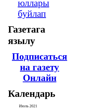
юллары
буйлап
Газетага
язылу
Подписаться
на газету
Онлайн
Календарь
Июль
2021