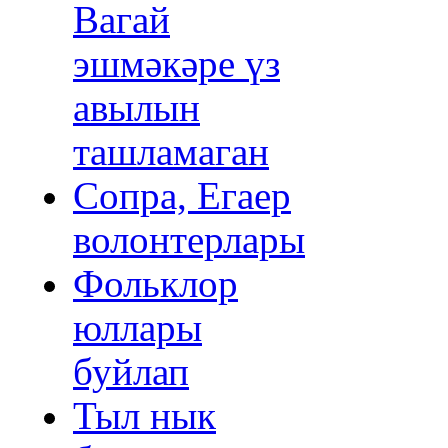
Вагай
эшмәкәре үз
авылын
ташламаган
Сопра, Егаер
волонтерлары
Фольклор
юллары
буйлап
Тыл нык