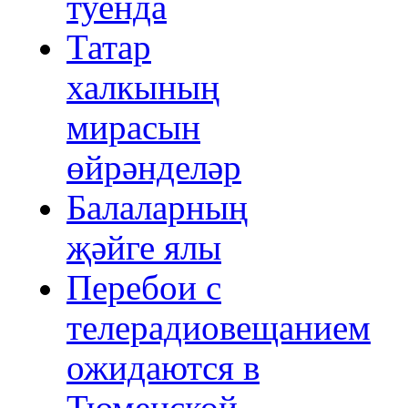
туенда
Татар
халкының
мирасын
өйрәнделәр
Балаларның
җәйге ялы
Перебои с
телерадиовещанием
ожидаются в