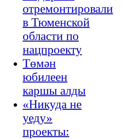
отремонтировали
в Тюменской
области по
нацпроекту
Төмән
юбилеен
каршы алды
«Никуда не
уеду»
проекты: