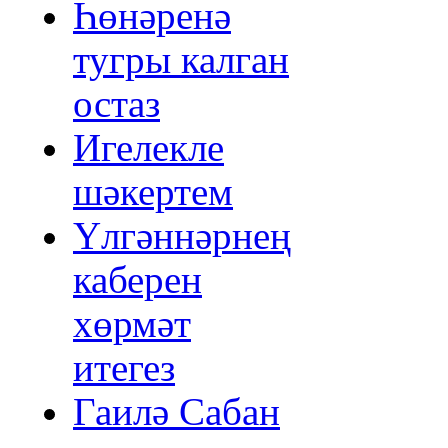
Һөнәренә
тугры калган
остаз
Игелекле
шәкертем
Үлгәннәрнең
каберен
хөрмәт
итегез
Гаилә Сабан