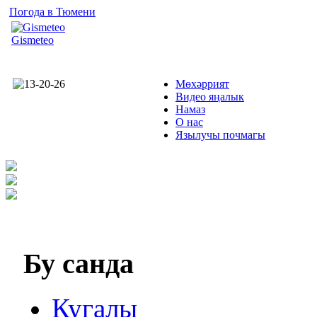
Погода в Тюмени
Gismeteo
Мөхәррият
Видео яңалык
Намаз
О нас
Язылучы почмагы
Бу
санда
Кугалы