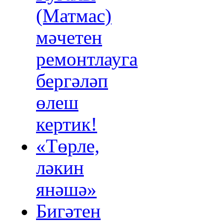
(Матмас)
мәчетен
ремонтлауга
бергәләп
өлеш
кертик!
«Төрле,
ләкин
янәшә»
Бигәтен