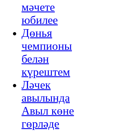
мәчете
юбилее
Дөнья
чемпионы
белән
күрештем
Ләчек
авылында
Авыл көне
гөрләде