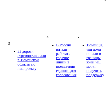
4
5
3
В России
Тюменцы,
начали
чьи дома
22 дороги
работать
попали в
отремонтировали
горячие
границы
в Тюменской
линии в
зоны ЧС,
области по
преддверии
могут
нацпроекту
единого дня
получить
голосования
поддержку