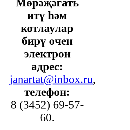
Мөрәҗәгать
итү һәм
котлаулар
бирү өчен
электрон
адрес:
janartat@inbox.ru
,
телефон:
8 (3452) 69-57-
60.