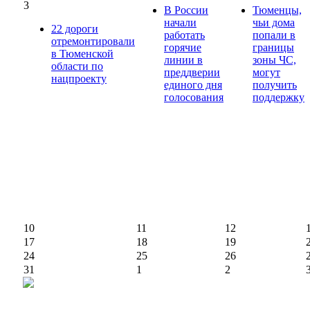
3
В России
Тюменцы,
начали
чьи дома
22 дороги
работать
попали в
отремонтировали
горячие
границы
в Тюменской
линии в
зоны ЧС,
области по
преддверии
могут
нацпроекту
единого дня
получить
голосования
поддержку
10
11
12
17
18
19
24
25
26
31
1
2