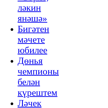
ләкин
янәшә»
Бигәтен
мәчете
юбилее
Дөнья
чемпионы
белән
күрештем
Ләчек