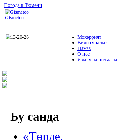
Погода в Тюмени
Gismeteo
Мөхәррият
Видео яңалык
Намаз
О нас
Язылучы почмагы
Бу
санда
«Төрле,