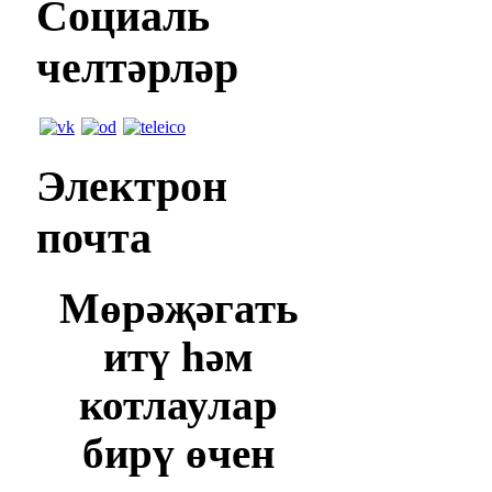
Социаль
челтәрләр
Электрон
почта
Мөрәҗәгать
итү һәм
котлаулар
бирү өчен