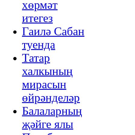
хөрмәт
итегез
Гаилә Сабан
туенда
Татар
халкының
мирасын
өйрәнделәр
Балаларның
җәйге ялы