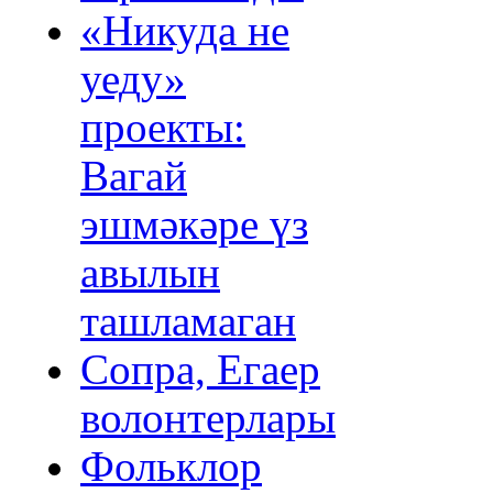
«Никуда не
уеду»
проекты:
Вагай
эшмәкәре үз
авылын
ташламаган
Сопра, Егаер
волонтерлары
Фольклор