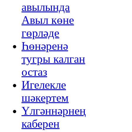
авылында
Авыл көне
гөрләде
Һөнәренә
тугры калган
остаз
Игелекле
шәкертем
Үлгәннәрнең
каберен