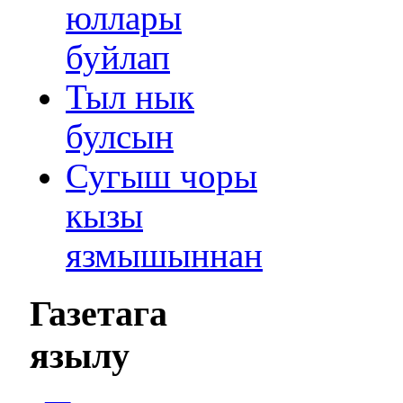
юллары
буйлап
Тыл нык
булсын
Сугыш чоры
кызы
язмышыннан
Газетага
язылу