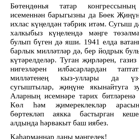
Бөтендөнья татар конгрессын
исеменнән барыгызны да Бөек Җиңүн
ихлас күңелдән тәбрик итәм. Сугыш д
халкыбыз күңелендә мәңге төзәлмә
булып бүген дә яши. 1941 елда вата
барлык милләтләр дә, бер йодрык бу
күтәрелделәр. Туган җирләрен, газиз
нигезләрен илбасарлардан тапта
милләтенең кыз-уллары да үз-
сугыштылар, җиңүне якынайтуга зу
Аларның исемнәре тарих битләренә 
Көл һәм җимереклекләр арасын
бөртекләп аякка бастырган кеше
алдында һәрвакыт баш иябез.
Каһарманнар даны мәңгелек!