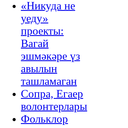
«Никуда не
уеду»
проекты:
Вагай
эшмәкәре үз
авылын
ташламаган
Сопра, Егаер
волонтерлары
Фольклор