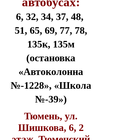
автобусах:
6, 32, 34, 37, 48,
51, 65, 69, 77, 78,
135к, 135м
(остановка
«Автоколонна
№-1228», «Школа
№-39»)
Тюмень, ул.
Шишкова, 6, 2
этаж, Тюменский