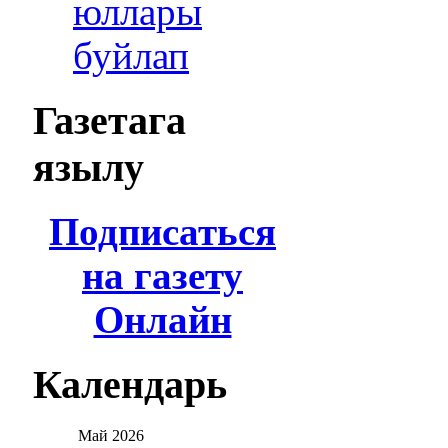
юллары
буйлап
Газетага
язылу
Подписаться
на газету
Онлайн
Календарь
Май
2026