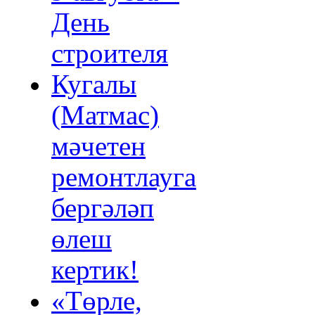
День
строителя
Кугалы
(Матмас)
мәчетен
ремонтлауга
бергәләп
өлеш
кертик!
«Төрле,