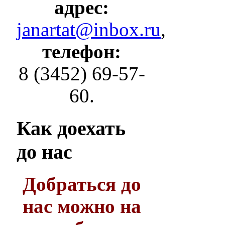
адрес:
janartat@inbox.ru
,
телефон:
8 (3452) 69-57-
60.
Как
доехать
до нас
Добраться до
нас можно на