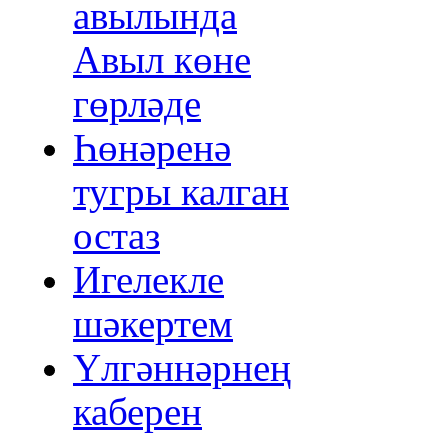
авылында
Авыл көне
гөрләде
Һөнәренә
тугры калган
остаз
Игелекле
шәкертем
Үлгәннәрнең
каберен