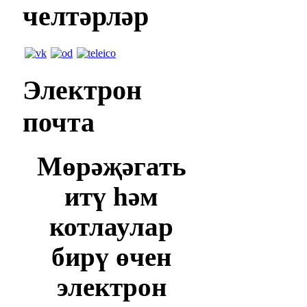
челтәрләр
Электрон
почта
Мөрәҗәгать
итү һәм
котлаулар
бирү өчен
электрон