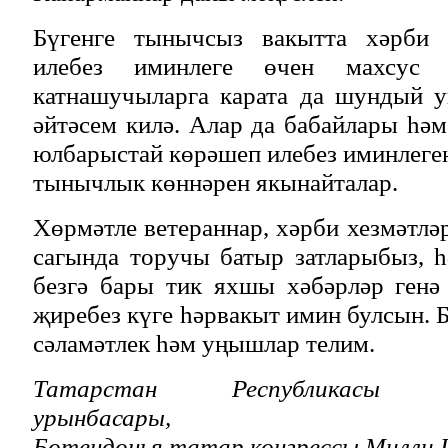
Бүгенге тынычсыз вакытта хәрби х
илебез иминлеге өчен махсус 
катнашучыларга карата да шундый у
әйтәсем килә. Алар да бабайлары һәм
юлбарыстай көрәшеп илебез иминлеген
тынычлык көннәрен якынайталар.
Хөрмәтле ветераннар, хәрби хезмәтлә
сагында торучы батыр затларыбыз, һ
безгә бары тик яхшы хәбәрләр генә
җиребез күге һәрвакыт имин булсын. 
сәламәтлек һәм уңышлар телим.
Татарстан Республикасы Пр
урынбасары,
Бөтендөнья татар конгрессы Милли 