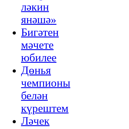
ләкин
янәшә»
Бигәтен
мәчете
юбилее
Дөнья
чемпионы
белән
күрештем
Ләчек