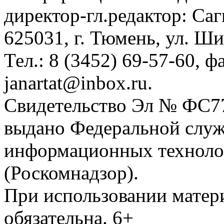
директор-гл.редактор: Са
625031, г. Тюмень, ул. Ши
Тел.: 8 (3452) 69-57-60, ф
janartat@inbox.ru.
Свидетельство Эл № ФС77-
выдано Федеральной служб
информационных техноло
(Роскомнадзор).
При использовании матери
обязательна. 6+