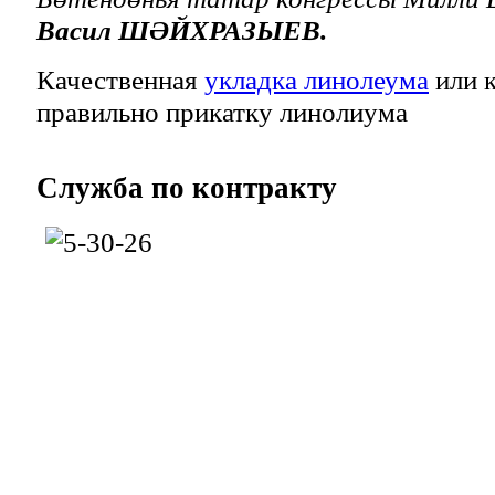
Васил ШӘЙХРАЗЫЕВ.
Качественная
укладка линолеума
или к
правильно прикатку линолиума
Служба
по контракту