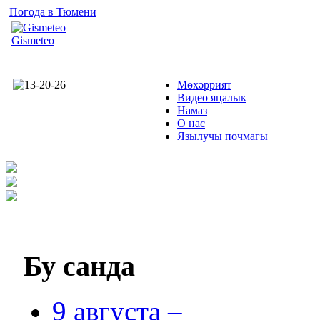
Погода в Тюмени
Gismeteo
Мөхәррият
Видео яңалык
Намаз
О нас
Язылучы почмагы
Бу
санда
9 августа –