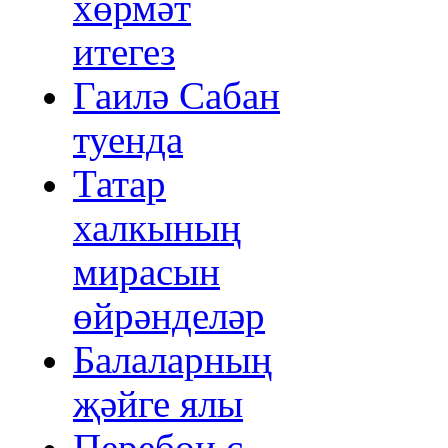
хөрмәт
итегез
Гаилә Сабан
туенда
Татар
халкының
мирасын
өйрәнделәр
Балаларның
җәйге ялы