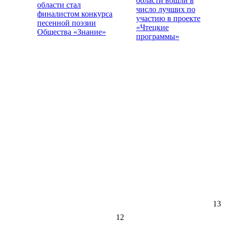
области вошли в
области стал
число лучших по
финалистом конкурса
участию в проекте
песенной поэзии
«Чтецкие
Общества «Знание»
программы»
13
12