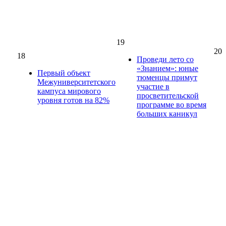
19
20
18
Проведи лето со
«Знанием»: юные
Первый объект
тюменцы примут
Межуниверситетского
участие в
кампуса мирового
просветительской
уровня готов на 82%
программе во время
больших каникул