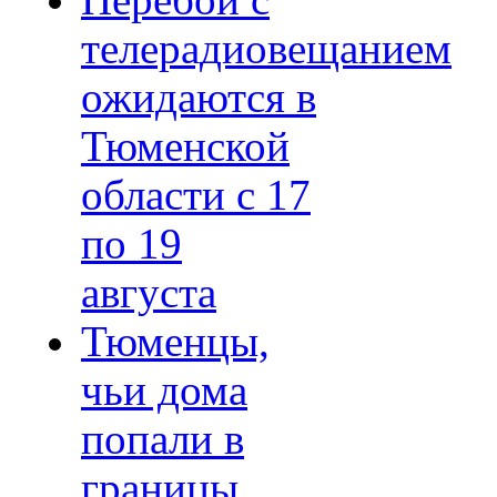
Перебои с
телерадиовещанием
ожидаются в
Тюменской
области с 17
по 19
августа
Тюменцы,
чьи дома
попали в
границы