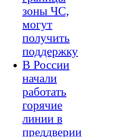
зоны ЧС,
могут
получить
поддержку
В России
начали
работать
горячие
линии в
преддверии