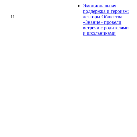
Эмоциональная
поддержка и героизм:
11
лекторы Общества
«Знание» провели
встречи с родителями
и школьниками