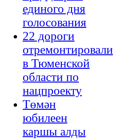
единого дня
голосования
22 дороги
отремонтировали
в Тюменской
области по
нацпроекту
Төмән
юбилеен
каршы алды