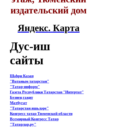
издательский дом
Яндекс. Карта
Дус-иш
сайты
Шәһри Казан
"Ватаным татарстан"
"Татар-информ"
Газета Республики Татарстан "Интертат"
Безнең гәҗит
Матбугат
"Татарстан яшьләре"
Конгресс татар Тюменской области
Всемирный Конгресс Татар
"Татарлар.ру"