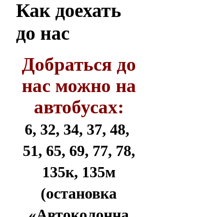
Как
доехать
до нас
Добраться до
нас можно на
автобусах:
6, 32, 34, 37, 48,
51, 65, 69, 77, 78,
135к, 135м
(остановка
«Автоколонна