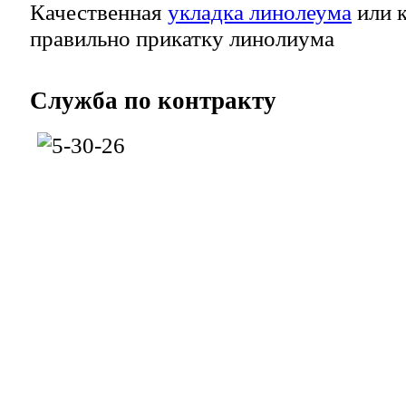
Качественная
укладка линолеума
или к
правильно прикатку линолиума
Служба
по контракту