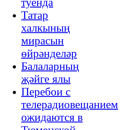
туенда
Татар
халкының
мирасын
өйрәнделәр
Балаларның
җәйге ялы
Перебои с
телерадиовещанием
ожидаются в