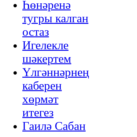
Һөнәренә
тугры калган
остаз
Игелекле
шәкертем
Үлгәннәрнең
каберен
хөрмәт
итегез
Гаилә Сабан