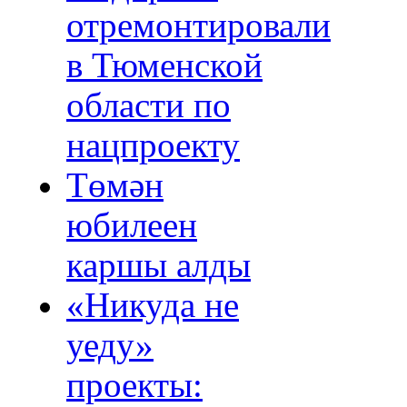
отремонтировали
в Тюменской
области по
нацпроекту
Төмән
юбилеен
каршы алды
«Никуда не
уеду»
проекты: