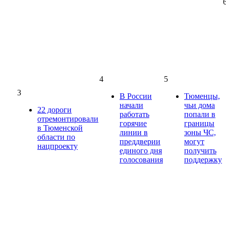
4
5
3
В России
Тюменцы,
начали
чьи дома
22 дороги
работать
попали в
отремонтировали
горячие
границы
в Тюменской
линии в
зоны ЧС,
области по
преддверии
могут
нацпроекту
единого дня
получить
голосования
поддержку