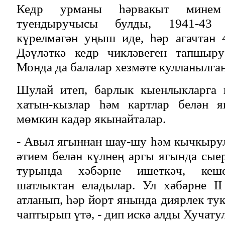
Кедр урманы һәрвакыт минем
туендыручысы булды, 1941-43 
күрелмәгән уңыш иде, һәр агачтан 
Дәүләткә кедр чикләвеген тапшыру
Монда да балалар хезмәте кулланылган
Шулай итеп, барлык кыенлыкларга к
хатын-кызлар һәм картлар белән 
мөмкин кадәр якынайталар.
- Авыл ягыннан шау-шу һәм кычкырул
әтием белән күлнең аргы ягында сые
турында хәбәрне ишеткәч, кеше
шатлыктан еладылар. Ул хәбәрне II
атланып, һәр йорт янында диярлек ту
чаптырып үтә, - дип искә алды Хучату