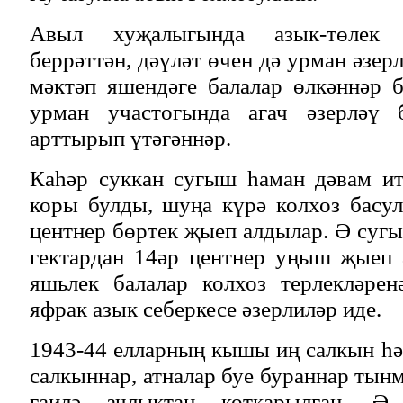
Авыл хуҗалыгында азык-төлек 
беррәттән, дәүләт өчен дә урман әзер
мәктәп яшендәге балалар өлкәннәр 
урман участогында агач әзерләү 
арттырып үтәгәннәр.
Каһәр суккан сугыш һаман дәвам ит
коры булды, шуңа күрә колхоз басу
центнер бөртек җыеп алдылар. Ә сугы
гектардан 14әр центнер уңыш җыеп 
яшьлек балалар колхоз терлекләрен
яфрак азык себеркесе әзерлиләр иде.
1943-44 елларның кышы иң салкын һә
салкыннар, атналар буе бураннар тын
гаилә ачлыктан коткарылган. Ә