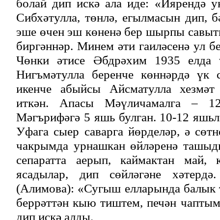
болай дип искә ала иде: «Иярендә у
Сибхәтулла, төнлә, егылмасын дип, 
эше өчен эш көненә бер шырпы савыты
биргәннәр. Минем әти гаиләсенә ул б
Чөнки әтисе Әбдрәхим 1935 елда 
Нигъмәтулла беренче көннәрдә үк 
икенче абыйсы Айсматулла хезмәт 
иткән. Апасы Мәүличамалга – 12
Мәгърифәгә 5 яшь булган. 10-12 яшьл
Уфага сыер саварга йөрделәр, ә сөтн
чакрымда урнашкан өйләренә ташыд
сепаратта аерып, каймактан май, 
ясадылар, дип сөйләгәне хәтердә
(Алимова): «Сугыш елларында балык 
беррәттән кыю тиштем, печән чаптым,
дип искә алды.