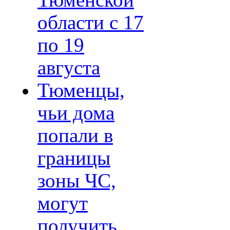
Тюменской
области с 17
по 19
августа
Тюменцы,
чьи дома
попали в
границы
зоны ЧС,
могут
получить