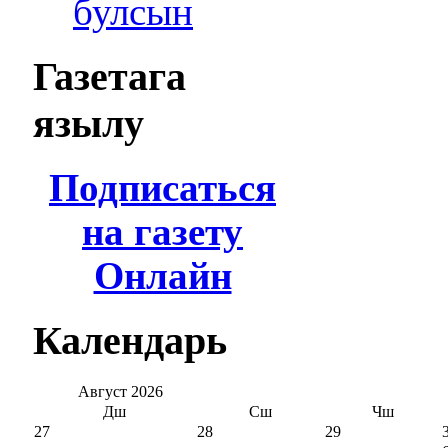
булсын
Газетага
язылу
Подписаться
на газету
Онлайн
Календарь
Август
2026
Дш
Сш
Чш
27
28
29