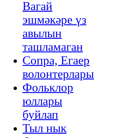
Вагай
эшмәкәре үз
авылын
ташламаган
Сопра, Егаер
волонтерлары
Фольклор
юллары
буйлап
Тыл нык