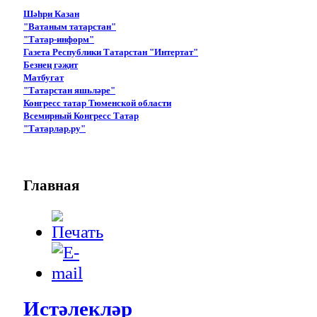
Шәһри Казан
"Ватаным татарстан"
"Татар-информ"
Газета Республики Татарстан "Интертат"
Безнең гәҗит
Матбугат
"Татарстан яшьләре"
Конгресс татар Тюменской области
Всемирный Конгресс Татар
"Татарлар.ру"
Главная
Истәлекләр