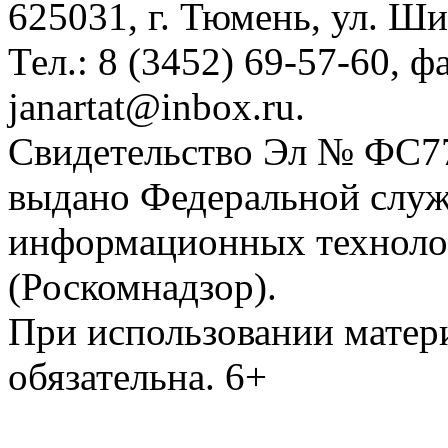
625031, г. Тюмень, ул. Ши
Тел.: 8 (3452) 69-57-60, ф
janartat@inbox.ru.
Свидетельство Эл № ФС77-
выдано Федеральной служб
информационных техноло
(Роскомнадзор).
При использовании матери
обязательна. 6+