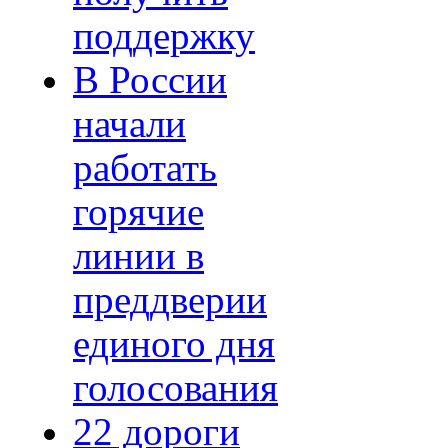
поддержку
В России
начали
работать
горячие
линии в
преддверии
единого дня
голосования
22 дороги