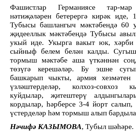
Фашистлар Германиясе тар-мар
нәтиҗәләрен бетерергә кирәк иде, 
Тубысы башлангыч мәктәбендә 60 у
җидееллык мәктәбендә Тубысы авыл
укый иде. Укырга вакыт юк, хәрби
сыйныф белем белән калды. Сугы
тормыш мәктәбе аша үткәннән соң
төзүгә керешәләр. Бу эшне суг
башкарып чыкты, армия хезмәтен ү
үзләштерделәр, колхоз-совхоз к
куйдылар, җитештерү алдынгылар
кордылар, һәрберсе 3-4 йорт салып, 
үстерделәр һәм тормыш алып бардыла
Нәчифә КАЗЫМОВА
, Тубыл шәһәре.