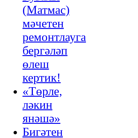
(Матмас)
мәчетен
ремонтлауга
бергәләп
өлеш
кертик!
«Төрле,
ләкин
янәшә»
Бигәтен