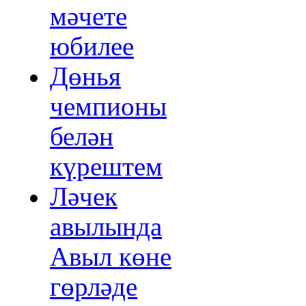
мәчете
юбилее
Дөнья
чемпионы
белән
күрештем
Ләчек
авылында
Авыл көне
гөрләде