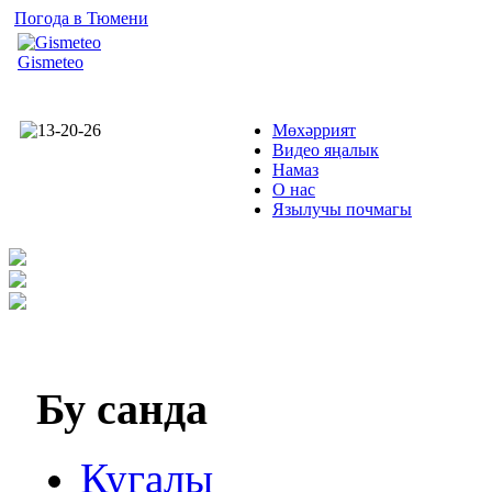
Погода в Тюмени
Gismeteo
Мөхәррият
Видео яңалык
Намаз
О нас
Язылучы почмагы
Бу
санда
Кугалы