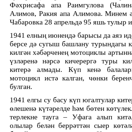
Фәхрисафа апа Раимгулова (Чалин
Алимов, Ракия апа Алимова. Минем 
Чабаровка 28 апрельдә 95 яшь тулыр и
1941 елның июнендә барысы да аяз ид
берсе дә сугыш башлану турындагы 
килгән хәбәрченең мотоциклы артынна
үзләренә нәрсә кичерергә туры ки
китерә алмады. Күп кенә балалар
мотоцикл истә калган, чөнки берен
булган.
1941 елгы су басу күп югалтулар кит
өлешенә күтәрелде һәм бөтен көтүлек
терлекне тауга – Уфага алып китә
олылар белән беррәттән сыер көтәл