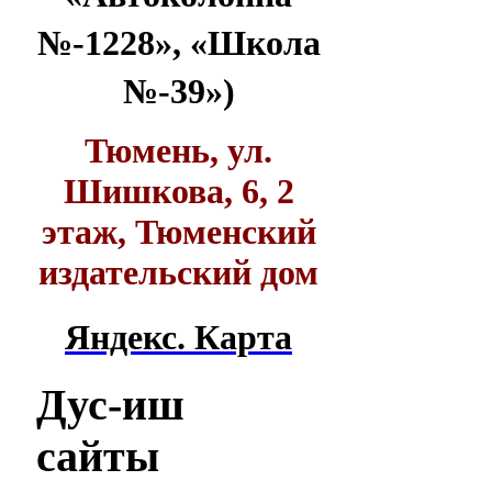
№-1228», «Школа
№-39»)
Тюмень, ул.
Шишкова, 6, 2
этаж, Тюменский
издательский дом
Яндекс. Карта
Дус-иш
сайты