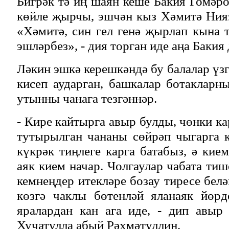
Бигрәк тә иң шаян кеше Бакия Гомәро
көйле җырчы, эшчән кыз Хәмитә Нияз
«Хәмитә, син гел генә җырлап кына т
эшләрбез», - дия торган иде аңа Бакия
Ләкин эшкә керешкәндә бу балалар үзг
кисеп аударган, башкалар ботакларн
утынны чанага тезгәннәр.
- Кире кайтырга авыр булды, чөнки к
тутырылган чананы сөйрәп чыгарга 
күкрәк тиңлеге карга батабыз, ә кие
аяк кием начар. Чолгаулар чабата ти
кемнеңдер итекләре бозау тиресе бел
көзгә чаклы бөтенләй яланаяк йөрд
яралардан кан ага иде, - дип авыр
Хучатулла абый Рәхмәтуллин.