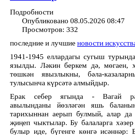
Подробности
Опубликовано 08.05.2026 08:47
Просмотров: 332
последние и лучшие
новости искусств
1941-1945 еллардагы сугыш турында
язылды. Ләкин беркем дә, мөгаен, 
төшкән явызлыкны, бәла-казалар
тулысынча күрсәтә алмыйдыр.
Ерак себер ягында - Вагай р
авылынданы йөзләгән яшь баланы
тарихыннан аерып булмый, алар да
җиңеп чыктылар. Бу балаларга хәзер
булыр иде, бүгенге көнгә исәннәр: 