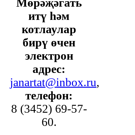
Мөрәҗәгать
итү һәм
котлаулар
бирү өчен
электрон
адрес:
janartat@inbox.ru
,
телефон:
8 (3452) 69-57-
60.