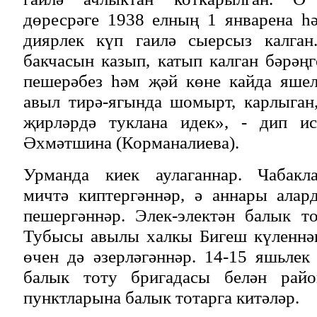
дөресрәге 1938 елның 1 январена һ
диярлек күп гаилә сыерсыз калган
бакчасын казып, катып калган бәрәң
пешерәбез һәм җәй көне кайда яшел
авыл тирә-ягында шомырт, карлыган
җирләрдә туклана идек», - дип ис
Әхмәтшина (Корманалиева).
Урманда киек аулаганнар. Чабакла
мичтә киптергәннәр, ә аннары ала
пешергәннәр. Элек-электән балык т
Тубысы авылы халкы Бигеш күленнә
өчен дә әзерләгәннәр. 14-15 яшьлек
балык тоту бригадасы белән рай
пунктларына балык тотарга китәләр.