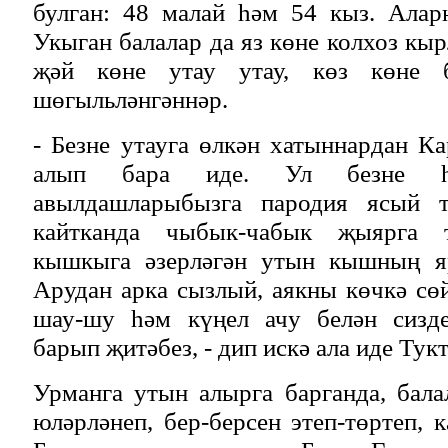
булган: 48 малай һәм 54 кыз. Алар
Укыган балалар да яз көне колхоз кы
җәй көне утау утау, көз көне
шөгыльләнгәннәр.
- Безне утауга өлкән хатыннардан К
алып бара иде. Ул безне һә
авылдашларыбызга пародия ясый т
кайтканда чыбык-чабык җыярга 
кышкыга әзерләгән утын кышның я
Арудан арка сызлый, аякны көчкә сө
шау-шу һәм күңел ачу белән сизде
барып җитәбез, - дип искә ала иде Тук
Урманга утын алырга барганда, бал
юләрләнеп, бер-берсен этеп-төртеп, 