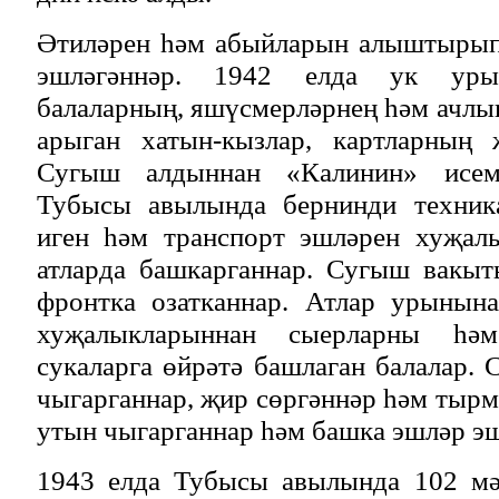
Әтиләрен һәм абыйларын алыштырып 
эшләгәннәр. 1942 елда ук уры
балаларның, яшүсмерләрнең һәм ачлык
арыган хатын-кызлар, картларның 
Сугыш алдыннан «Калинин» исеме
Тубысы авылында бернинди техника
иген һәм транспорт эшләрен хуҗал
атларда башкарганнар. Сугыш вакы
фронтка озатканнар. Атлар урынын
хуҗалыкларыннан сыерларны һәм
сукаларга өйрәтә башлаган балалар. 
чыгарганнар, җир сөргәннәр һәм тырм
утын чыгарганнар һәм башка эшләр эш
1943 елда Тубысы авылында 102 мә