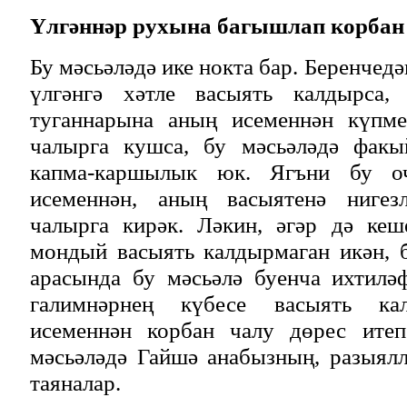
Үлгәннәр рухына багышлап корба
Бу мәсьәләдә ике нокта бар. Беренчедә
үлгәнгә хәтле васыять калдырса,
туганнарына аның исеменнән күпме
чалырга кушса, бу мәсьәләдә факы
капма-каршылык юк. Ягъни бу оч
исеменнән, аның васыятенә нигезл
чалырга кирәк. Ләкин, әгәр дә кеш
мондый васыять калдырмаган икән, 
арасында бу мәсьәлә буенча ихтилә
галимнәрнең күбесе васыять ка
исеменнән корбан чалу дөрес итеп
мәсьәләдә Гайшә анабызның, разыялл
таяналар.