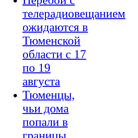
Перебои с
телерадиовещанием
ожидаются в
Тюменской
области с 17
по 19
августа
Тюменцы,
чьи дома
попали в
границы