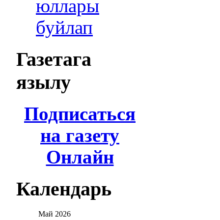
юллары
буйлап
Газетага
язылу
Подписаться
на газету
Онлайн
Календарь
Май
2026