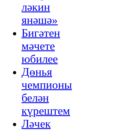
ләкин
янәшә»
Бигәтен
мәчете
юбилее
Дөнья
чемпионы
белән
күрештем
Ләчек