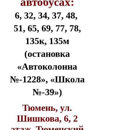
автобусах:
6, 32, 34, 37, 48,
51, 65, 69, 77, 78,
135к, 135м
(остановка
«Автоколонна
№-1228», «Школа
№-39»)
Тюмень, ул.
Шишкова, 6, 2
этаж, Тюменский