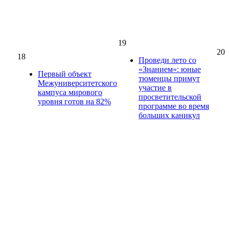
19
20
18
Проведи лето со
«Знанием»: юные
Первый объект
тюменцы примут
Межуниверситетского
участие в
кампуса мирового
просветительской
уровня готов на 82%
программе во время
больших каникул