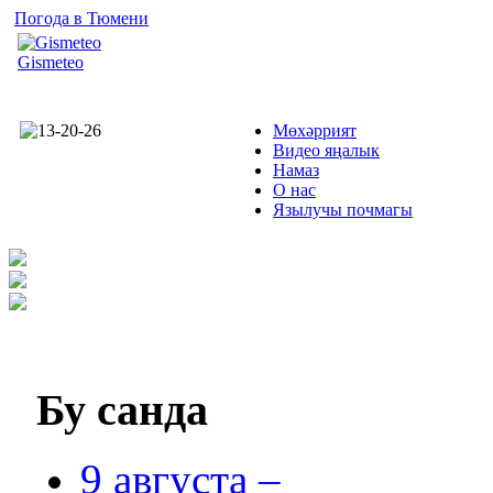
Погода в Тюмени
Gismeteo
Мөхәррият
Видео яңалык
Намаз
О нас
Язылучы почмагы
Бу
санда
9 августа –