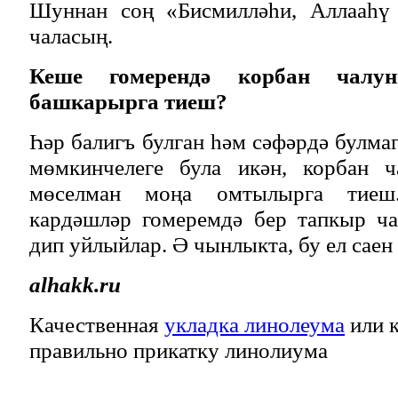
Шуннан соң «Бисмилләһи, Аллааһү 
чаласың.
Кеше гомерендә корбан чалу
башкарырга тиеш?
Һәр балигъ булган һәм сәфәрдә булма
мөмкинчелеге була икән, корбан ч
мөселман моңа омтылырга тиеш
кардәшләр гомеремдә бер тапкыр ч
дип уйлыйлар. Ә чынлыкта, бу ел саен
alhakk.ru
Качественная
укладка линолеума
или к
правильно прикатку линолиума