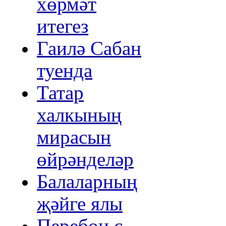
хөрмәт
итегез
Гаилә Сабан
туенда
Татар
халкының
мирасын
өйрәнделәр
Балаларның
җәйге ялы