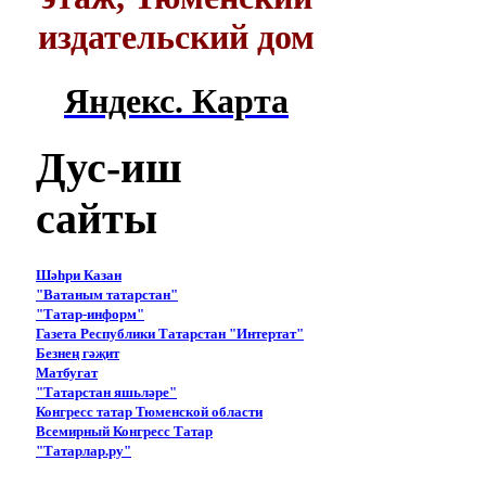
издательский дом
Яндекс. Карта
Дус-иш
сайты
Шәһри Казан
"Ватаным татарстан"
"Татар-информ"
Газета Республики Татарстан "Интертат"
Безнең гәҗит
Матбугат
"Татарстан яшьләре"
Конгресс татар Тюменской области
Всемирный Конгресс Татар
"Татарлар.ру"