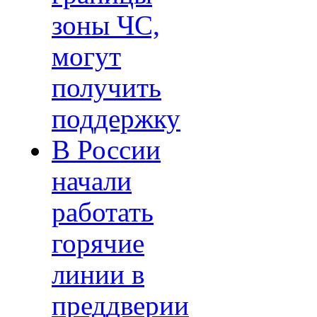
зоны ЧС,
могут
получить
поддержку
В России
начали
работать
горячие
линии в
преддверии