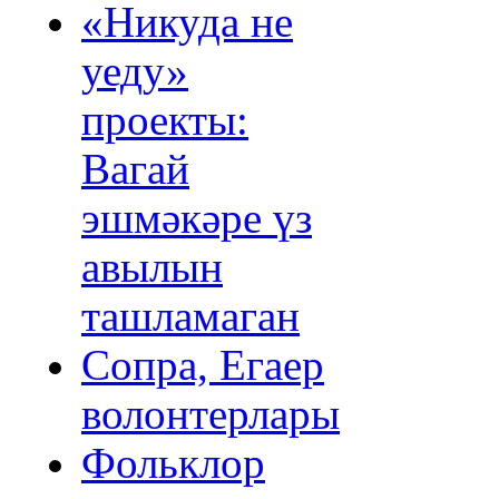
«Никуда не
уеду»
проекты:
Вагай
эшмәкәре үз
авылын
ташламаган
Сопра, Егаер
волонтерлары
Фольклор