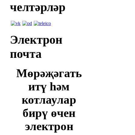
челтәрләр
Электрон
почта
Мөрәҗәгать
итү һәм
котлаулар
бирү өчен
электрон