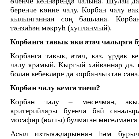
өченче көннәрендә чалына. Шулай да
беренче көнне чалу. Корбан чалу в
кылынганнан соң башлана. Корба
тәнзиһән мәкруһ (хупланмый).
Корбанга тавык яки әтәч чалырга 
Корбанга тавык, әтәч, каз, үрдәк 
чалу ярамый. Кыргый хайваннар да,
болан кебекләре дә корбанлыктан сан
Корбан чалу кемгә тиеш?
Корбан чалу – мөселман, акыл
критерийлары буенча бай саналы
мосафир (юлчы) булмаган мөселманга
Асыл ихтыяҗларыннан һәм бурыч