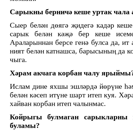
Сарыкны берничә кеше уртак чала
Сыер белән дөягә җидегә кадәр кеше 
сарык белән кәҗә бер кеше исеме
Араларыннан берсе генә булса да, ит
ният белән катнашса, барысының да к
чыга.
Хәрам акчага корбан чалу ярыймы
Ислам дине яхшы эшләрдә йөрүне һә
белән кәсеп итүне шарт итеп куя. Хә
хайван корбан итеп чалынмас.
Койрыгы булмаган сарыкларны 
буламы?