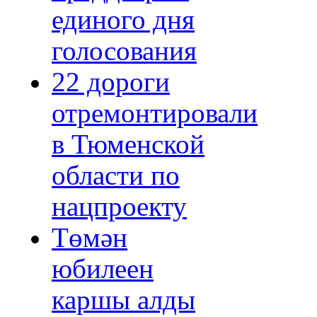
единого дня
голосования
22 дороги
отремонтировали
в Тюменской
области по
нацпроекту
Төмән
юбилеен
каршы алды