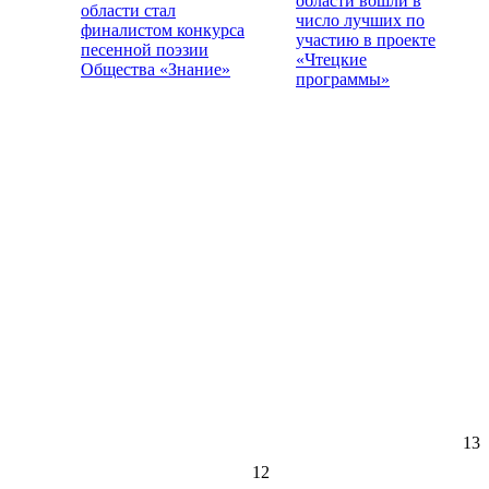
области вошли в
области стал
число лучших по
финалистом конкурса
участию в проекте
песенной поэзии
«Чтецкие
Общества «Знание»
программы»
13
12