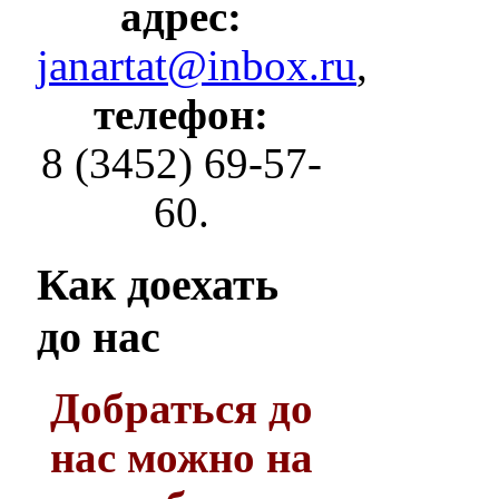
адрес:
janartat@inbox.ru
,
телефон:
8 (3452) 69-57-
60.
Как
доехать
до нас
Добраться до
нас можно на