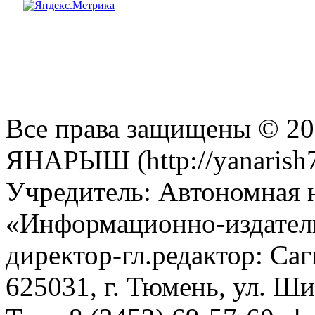
Все права защищены © 201
ЯНАРЫШ (http://yanarish7
Учредитель: Автономная 
«Информационно-издател
директор-гл.редактор: Са
625031, г. Тюмень, ул. Ши