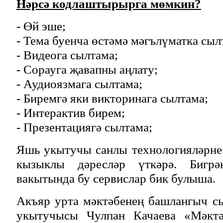
Нәрсә кодлаштырырга мөмкин?
- Өй эше;
- Тема буенча өстәмә мәгълүматка сыл
- Видеога сылтама;
- Сорауга җавапны аңлату;
- Аудиоязмага сылтама;
- Биремгә яки викторинага сылтама;
- Интерактив бирем;
- Презентациягә сылтама;
Яшь укытучы санлы технологияләрне
кызыклы дәресләр үткәрә. Бигрә
вакытында бу сервислар бик булыша.
Акъяр урта мәктәбенең башлангыч с
укытучысы Чулпан Качаева «Мәктә