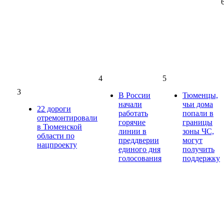
4
5
3
В России
Тюменцы,
начали
чьи дома
22 дороги
работать
попали в
отремонтировали
горячие
границы
в Тюменской
линии в
зоны ЧС,
области по
преддверии
могут
нацпроекту
единого дня
получить
голосования
поддержку