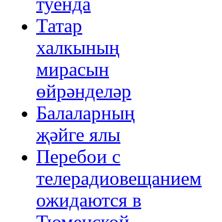
туенда
Татар
халкының
мирасын
өйрәнделәр
Балаларның
җәйге ялы
Перебои с
телерадиовещанием
ожидаются в