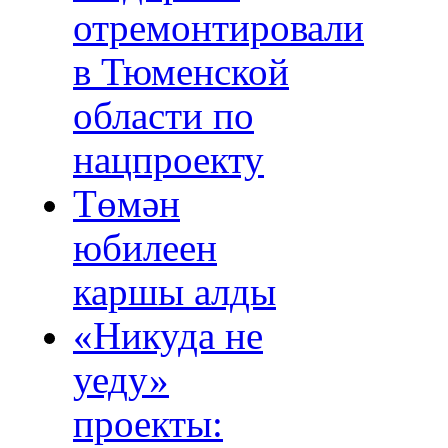
отремонтировали
в Тюменской
области по
нацпроекту
Төмән
юбилеен
каршы алды
«Никуда не
уеду»
проекты: