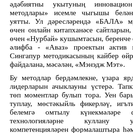
әдәбиятны укытуның инновацио
методлары» исемле чыгышы белән
уятты. Ул дәресләрендә «БАЛА» му
өчен онлайн китапханәсе сайтларын,
өчен «Нурбай» кушымтасын, беренче
әлифба - «Аваз» проектын актив 
Сингапур методикасының кайбер өйр
файдалана, мәсәлән, «Мэнэдж Мэт».
Бу методлар бердәмлекне, үзара яр
лидерларын ачыклауны үстерә. Тап
төп моментлар булып тора. Уен ба
туплау, мөстәкыйль фикерләү, игъ
белемгә омтылу күнекмәләре ф
технологияләрне куллану 
компетенцияләрен формалаштыра һәм