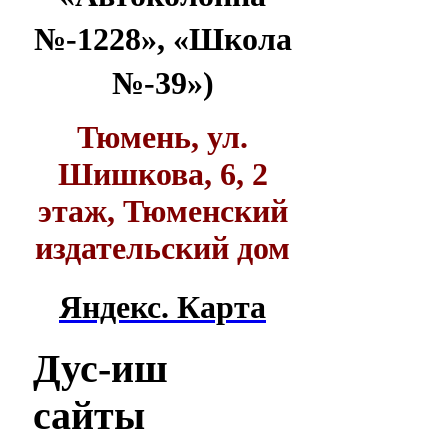
№-1228», «Школа
№-39»)
Тюмень, ул.
Шишкова, 6, 2
этаж, Тюменский
издательский дом
Яндекс. Карта
Дус-иш
сайты