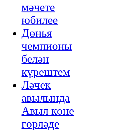
мәчете
юбилее
Дөнья
чемпионы
белән
күрештем
Ләчек
авылында
Авыл көне
гөрләде