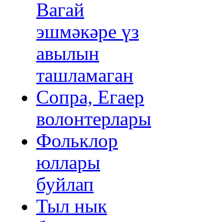
Вагай
эшмәкәре үз
авылын
ташламаган
Сопра, Егаер
волонтерлары
Фольклор
юллары
буйлап
Тыл нык