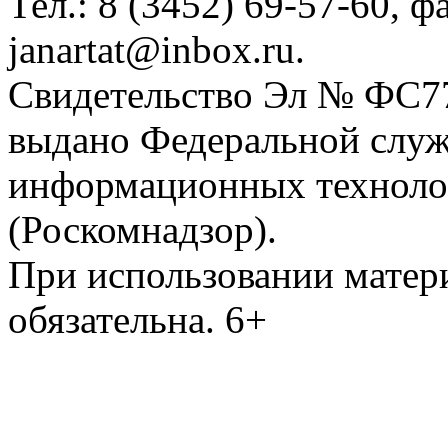
Тел.: 8 (3452) 69-57-60, ф
janartat@inbox.ru.
Свидетельство Эл № ФС77-
выдано Федеральной служб
информационных техноло
(Роскомнадзор).
При использовании матери
обязательна. 6+