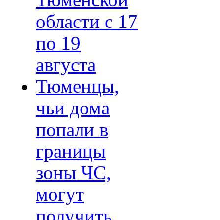
Тюменской
области с 17
по 19
августа
Тюменцы,
чьи дома
попали в
границы
зоны ЧС,
могут
получить