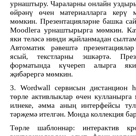
урнаштыру. Чараларны онлайн уздыр
өйрәнү өчен материалларга керү м
мөмкин. Презентацияләрне башка сай
Moodleга урнаштырырга мөмкин. Ка
яки теләсә нинди җайланмадан сылтам
Автоматик рәвештә презентацияләр
ясый, текстларны эшкәртә. През
форматында күчереп алырга як
җибәрергә мөмкин.
3. Wordwall сервисын дистанцион 
төрле активлыклар өчен кулланырга
илнеке, әмма аның интерфейсы тул
тәрҗемә ителгән. Монда коллекция бар
Төрле шаблоннар: интерактив кр