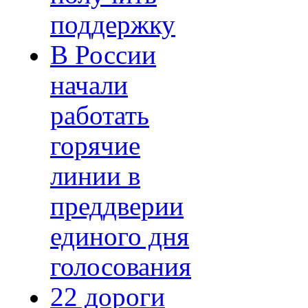
поддержку
В России
начали
работать
горячие
линии в
преддверии
единого дня
голосования
22 дороги