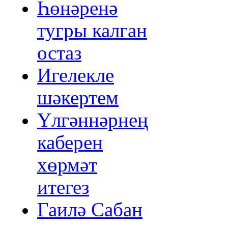
Һөнәренә
тугры калган
остаз
Игелекле
шәкертем
Үлгәннәрнең
каберен
хөрмәт
итегез
Гаилә Сабан