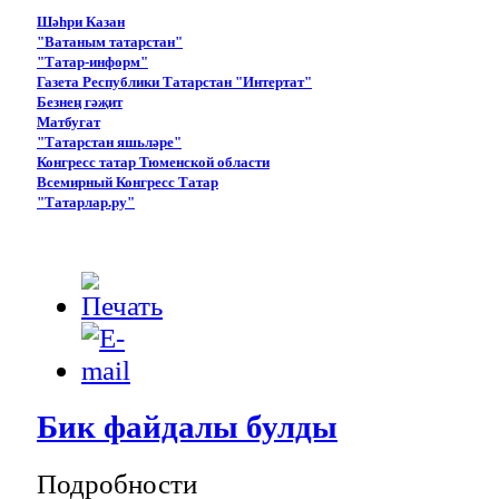
Шәһри Казан
"Ватаным татарстан"
"Татар-информ"
Газета Республики Татарстан "Интертат"
Безнең гәҗит
Матбугат
"Татарстан яшьләре"
Конгресс татар Тюменской области
Всемирный Конгресс Татар
"Татарлар.ру"
Бик файдалы булды
Подробности