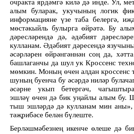
очракта ярдәмгә килә дә инде. Ул, м
алым буларак, укучының логик фик
информацияне үзе таба белергә, иҗ
мөстәкыйль булырга өйрәтә. Бу алы
дәресләрендә дә, әдәбият дәресләр
кулланам. Әдәбият дәресендә язучын
әсәрләрен өйрәнгәннән соң да, хәтт
башлаганчы да шул ук Кроссенс техн
мөмкин. Моның өчен алдан кроссенс 
шуның буенча бу әсәрдә ниләр булача
әсәрне укып бетергәч, чагыштыра
эшләү өчен дә бик уңайлы алым бу.
тыш эшләрдә дә кулланам мин аны», 
тәҗрибәсе белән бүлеште.
Берләшмәбезнең икенче өлеше дә би