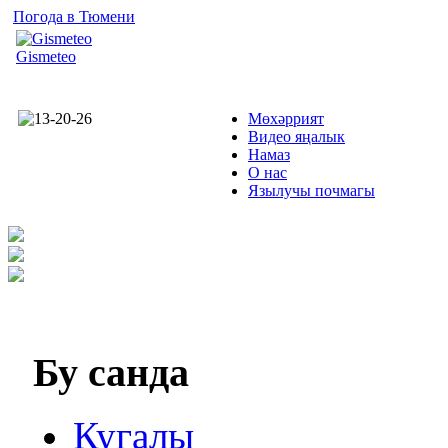
Погода в Тюмени
Gismeteo
Мөхәррият
Видео яңалык
Намаз
О нас
Язылучы почмагы
Бу
санда
Кугалы