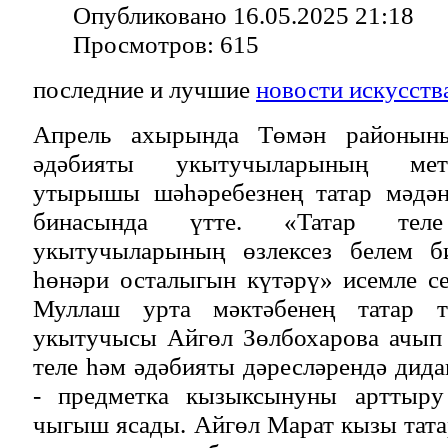
Опубликовано 16.05.2025 21:18
Просмотров: 615
последние и лучшие
новости искусств
Апрель ахырында Төмән районыны
әдәбияты укытучыларының мет
утырышы шәhәребезнең татар мәдән
бинасында үтте. «Татар тел
укытучыларының өзлексез белем б
һөнәри осталыгын күтәрү» исемле с
Муллаш урта мәктәбенең татар т
укытучысы Айгөл Зөлбохарова ачып 
теле һәм әдәбияты дәресләрендә дида
- предметка кызыксынуны арттыру
чыгыш ясады. Айгөл Марат кызы тата