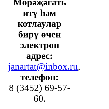
Мөрәҗәгать
итү һәм
котлаулар
бирү өчен
электрон
адрес:
janartat@inbox.ru
,
телефон:
8 (3452) 69-57-
60.