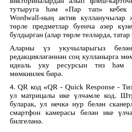
викториналардан алып флеш-карточ
тутыруга һәм «Пар тап» кебек б
Wordwall-ның актив кулланучылар 
төрле предметлар буенча әзер күне
булдырган (алар төрле телләрдә, татар 
Аларны үз укучыларыгыз бел
редакцияләгәннән соң кулланырга мөм
идеаль уку ресурсын тиз һәм 
мөмкинлек бирә.
4. QR код «QR - Quick Response - Т
ул матрицалы ике үлчәмле код. Шт
буларак, ул нечкә нур белән сканер
смартфон камерасы белән ике үлчә
билгеләнә.