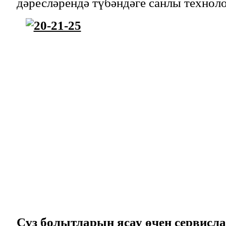
дәресләрендә түбәндәге санлы техноло
Сүз болытларын ясау өчен сервисла