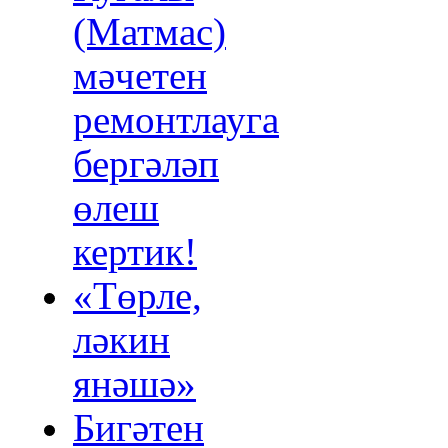
(Матмас)
мәчетен
ремонтлауга
бергәләп
өлеш
кертик!
«Төрле,
ләкин
янәшә»
Бигәтен