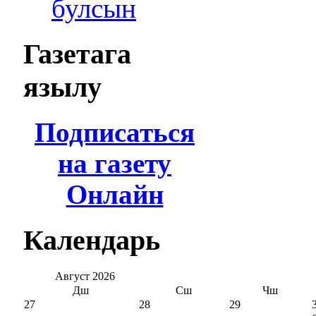
булсын
Газетага
язылу
Подписаться
на газету
Онлайн
Календарь
Август
2026
Дш
Сш
Чш
27
28
29