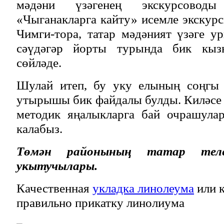
мәдәни үзәгенең экскурсовод
«Чыганакларга кайту» исемле экскурс
Чимги-тора, татар мәдәният үзәге 
сәүдәгәр йорты турында бик кыз
сөйләде.
Шулай итеп, бу уку елының соңгы 
утырышы бик файдалы булды. Киләсе е
методик яңалыкларга бай очрашула
калабыз.
Төмән районының татар тел
укытучылары.
Качественная
укладка линолеума
или к
правильно прикатку линолиума