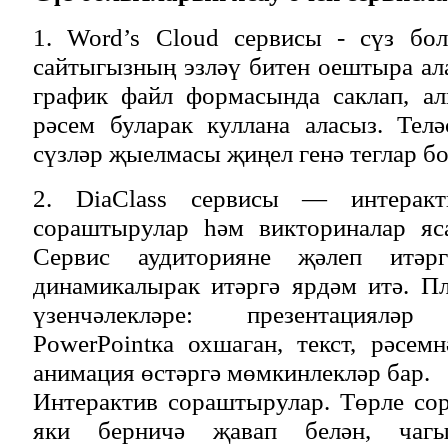
1. Word’s Cloud сервисы - сүз бо
сайтыгызның эзләү битен оештыра а
график файл формасында саклап, ал
рәсем буларак куллана аласыз. Тел
сүзләр җыелмасы җиңел генә теглар б
2. DiaClass сервисы — интеракти
сораштырулар һәм викториналар яс
Сервис аудиторияне җәлеп итәр
динамикалырак итәргә ярдәм итә. П
үзенчәлекләре: презентациялә
PowerPointка охшаган, текст, рәсем
анимация өстәргә мөмкинлекләр бар.
Интерактив сораштырулар. Төрле сор
яки берничә җавап белән, чагыш