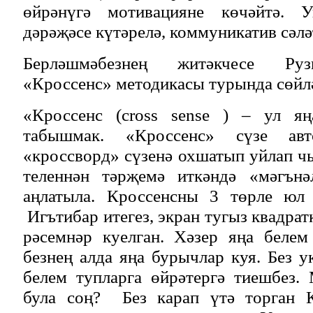
өйрәнүгә мотивацияне көчәйтә. 
дәрәҗәсе күтәрелә, коммуникатив сәлә
Берләшмәбезнең житәкчесе Руз
«Кроссенс» методикасы турында сөйлә
«Кроссенс (cross sense ) – ул яң
табышмак. «Кроссенс» сүзе авт
«кроссворд» сүзенә охшатып уйлап чы
теленнән тәрҗемә иткәндә «мәгънә
аңлатыла. Кроссенсны 3 төрле юл 
Игътибар итегез, экран тугыз квадрат
рәсемнәр куелган. Хәзер яңа белем
безнең алда яңа бурычлар куя. Без 
белем тупларга өйрәтергә тиешбез.
була соң? Без карап үтә торган 