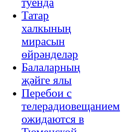
туенда
Татар
халкының
мирасын
өйрәнделәр
Балаларның
җәйге ялы
Перебои с
телерадиовещанием
ожидаются в