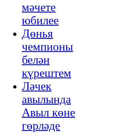
мәчете
юбилее
Дөнья
чемпионы
белән
күрештем
Ләчек
авылында
Авыл көне
гөрләде