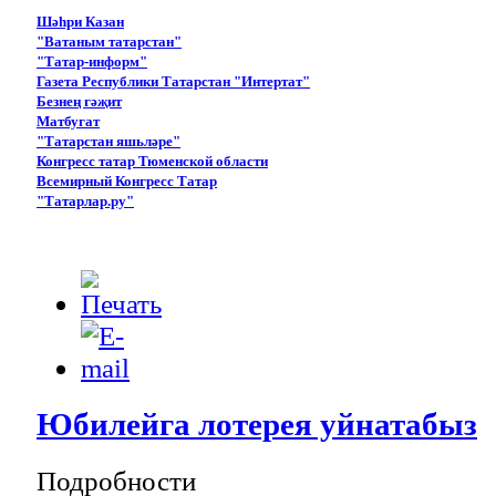
Шәһри Казан
"Ватаным татарстан"
"Татар-информ"
Газета Республики Татарстан "Интертат"
Безнең гәҗит
Матбугат
"Татарстан яшьләре"
Конгресс татар Тюменской области
Всемирный Конгресс Татар
"Татарлар.ру"
Юбилейга лотерея уйнатабыз
Подробности