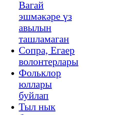
Вагай
эшмәкәре үз
авылын
ташламаган
Сопра, Егаер
волонтерлары
Фольклор
юллары
буйлап
Тыл нык