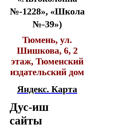
№-1228», «Школа
№-39»)
Тюмень, ул.
Шишкова, 6, 2
этаж, Тюменский
издательский дом
Яндекс. Карта
Дус-иш
сайты