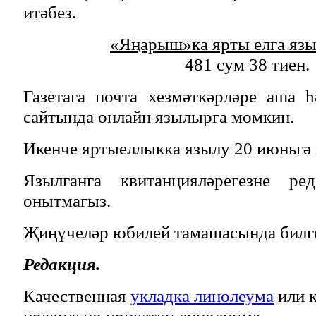
итәбез.
«Яңарыш»ка ярты елга язы
481 сум 38 тиен.
Газетага почта хезмәткәрләре аша 
сайтында онлайн язылырга мөмкин.
Икенче яртыеллыкка язылу 20 июньгә 
Язылганга квитанцияләрегезне ред
онытмагыз.
Җиңүчеләр юбилей тамашасында билге
Редакция.
Качественная
укладка линолеума
или к
правильно прикатку линолиума