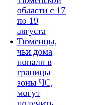
Тюменской
области с 17
по 19
августа
Тюменцы,
чьи дома
попали в
границы
зоны ЧС,
могут
получить