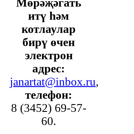
Мөрәҗәгать
итү һәм
котлаулар
бирү өчен
электрон
адрес:
janartat@inbox.ru
,
телефон:
8 (3452) 69-57-
60.