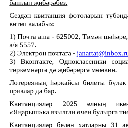
башлап җибәрәбез.
Сездән квитанция фотоларын түбәнд
көтеп калабыз:
1) Почта аша - 625002, Төмән шәһәре
а/я 5557.
2) Электрон почтага -
janartat@inbox.r
3) Вконтакте, Одноклассники социа
төркемнәргә дә җибәрергә мөмкин.
Лотереяның һәркайсы билеты бүләк
призлар да бар.
Квитанцияләр 2025 елның икен
«Яңарыш»ка язылган өчен булырга ти
Квитанцияләр белән хатларны 31 ав