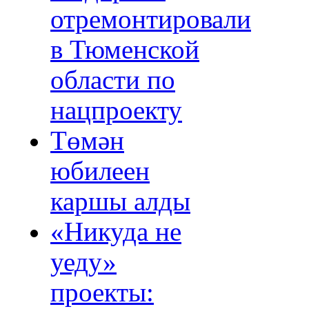
отремонтировали
в Тюменской
области по
нацпроекту
Төмән
юбилеен
каршы алды
«Никуда не
уеду»
проекты: