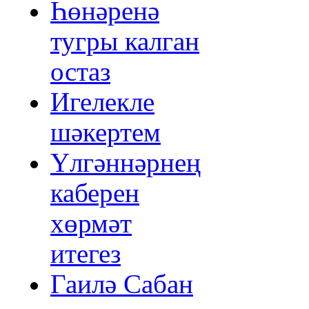
Һөнәренә
тугры калган
остаз
Игелекле
шәкертем
Үлгәннәрнең
каберен
хөрмәт
итегез
Гаилә Сабан