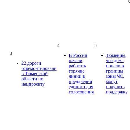
4
5
3
В России
Тюменцы,
начали
чьи дома
22 дороги
работать
попали в
отремонтировали
горячие
границы
в Тюменской
линии в
зоны ЧС,
области по
преддверии
могут
нацпроекту
единого дня
получить
голосования
поддержку