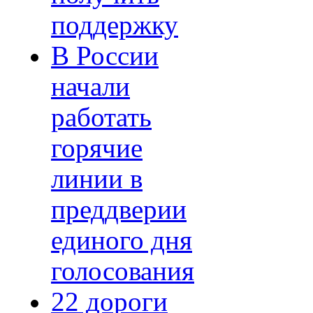
поддержку
В России
начали
работать
горячие
линии в
преддверии
единого дня
голосования
22 дороги