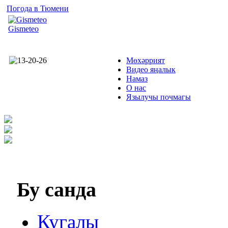
Погода в Тюмени
Gismeteo
Мөхәррият
Видео яңалык
Намаз
О нас
Язылучы почмагы
Бу
санда
Кугалы