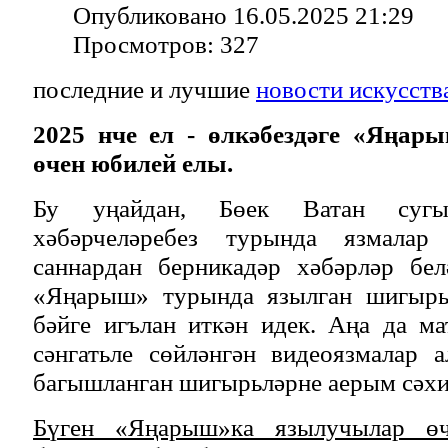
Опубликовано 16.05.2025 21:29
Просмотров: 327
последние и лучшие
новости искусств
2025 нче ел - өлкәбездәге «Яңары
өчен юбилей елы.
Бу уңайдан, Бөек Ватан сугы
хәбәрчеләребез турында язмалар
саннардан берникадәр хәбәрләр бе
«Яңарыш» турында язылган шигырьл
бәйге игълан иткән идек. Аңа да ма
сәнгатьле сөйләнгән видеоязмалар 
багышланган шигырьләрне аерым сәхи
Бүген «Яңарыш»ка язылучылар өч