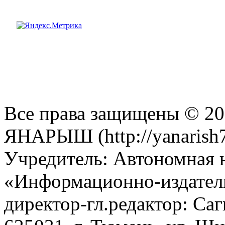
Все права защищены © 201
ЯНАРЫШ (http://yanarish7
Учредитель: Автономная 
«Информационно-издател
директор-гл.редактор: Са