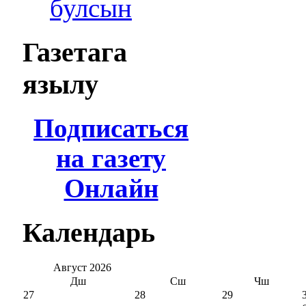
булсын
Газетага
язылу
Подписаться
на газету
Онлайн
Календарь
Август
2026
Дш
Сш
Чш
27
28
29