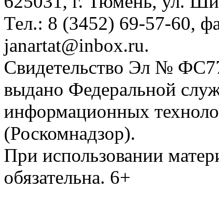
625031, г. Тюмень, ул. Ши
Тел.: 8 (3452) 69-57-60, ф
janartat@inbox.ru.
Свидетельство Эл № ФС77-
выдано Федеральной служб
информационных техноло
(Роскомнадзор).
При использовании матери
обязательна. 6+