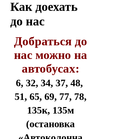
Как
доехать
до нас
Добраться до
нас можно на
автобусах:
6, 32, 34, 37, 48,
51, 65, 69, 77, 78,
135к, 135м
(остановка
«Автоколонна