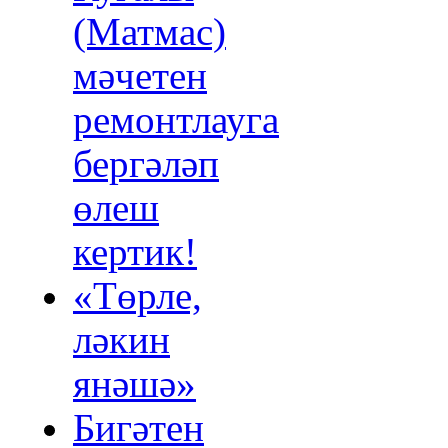
(Матмас)
мәчетен
ремонтлауга
бергәләп
өлеш
кертик!
«Төрле,
ләкин
янәшә»
Бигәтен