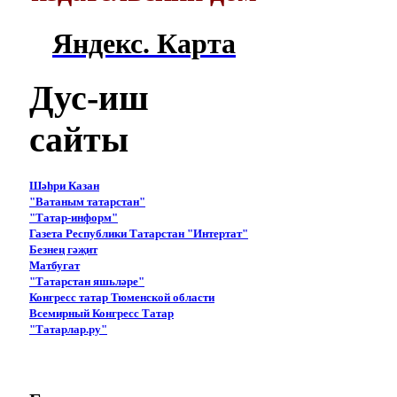
Яндекс. Карта
Дус-иш
сайты
Шәһри Казан
"Ватаным татарстан"
"Татар-информ"
Газета Республики Татарстан "Интертат"
Безнең гәҗит
Матбугат
"Татарстан яшьләре"
Конгресс татар Тюменской области
Всемирный Конгресс Татар
"Татарлар.ру"