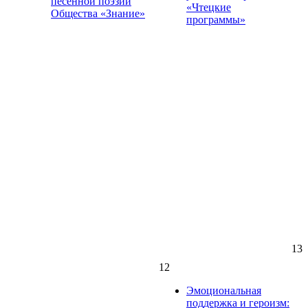
песенной поэзии
«Чтецкие
Общества «Знание»
программы»
13
12
Эмоциональная
поддержка и героизм: