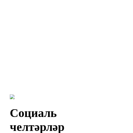
Социаль
челтәрләр