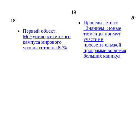
19
20
18
Проведи лето со
«Знанием»: юные
Первый объект
тюменцы примут
Межуниверситетского
участие в
кампуса мирового
просветительской
уровня готов на 82%
программе во время
больших каникул