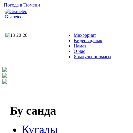
Погода в Тюмени
Gismeteo
Мөхәррият
Видео яңалык
Намаз
О нас
Язылучы почмагы
Бу
санда
Кугалы