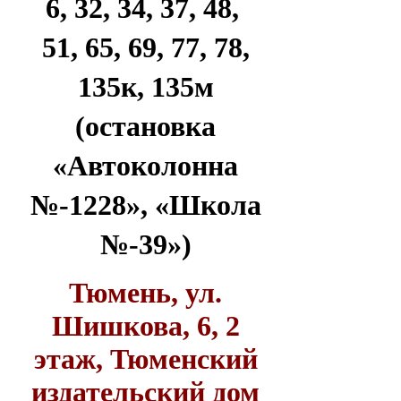
6, 32, 34, 37, 48,
51, 65, 69, 77, 78,
135к, 135м
(остановка
«Автоколонна
№-1228», «Школа
№-39»)
Тюмень, ул.
Шишкова, 6, 2
этаж, Тюменский
издательский дом