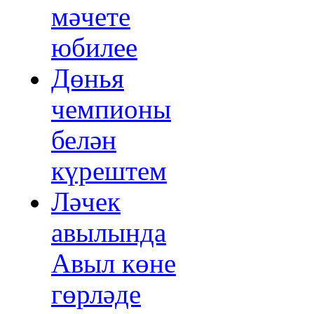
мәчете
юбилее
Дөнья
чемпионы
белән
күрештем
Ләчек
авылында
Авыл көне
гөрләде