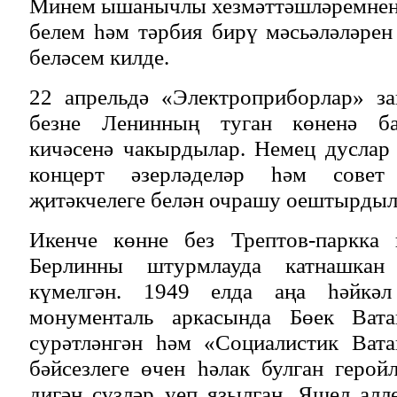
Минем ышанычлы хезмәттәшләремнең 
белем һәм тәрбия бирү мәсьәләләрен
беләсем килде.
22 апрельдә «Электроприборлар» за
безне Ленинның туган көненә ба
кичәсенә чакырдылар. Немец дуслар
концерт әзерләделәр һәм совет 
җитәкчелеге белән очрашу оештырдыл
Икенче көнне без Трептов-паркка 
Берлинны штурмлауда катнашкан 
күмелгән. 1949 елда аңа һәйкәл
монументаль аркасында Бөек Ват
сурәтләнгән һәм «Социалистик Ват
бәйсезлеге өчен һәлак булган герой
дигән сүзләр уеп язылган. Яшел алле