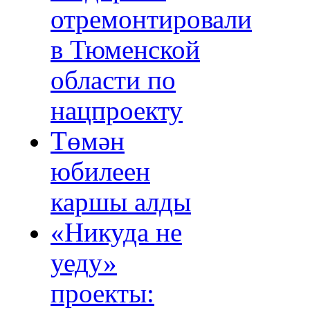
отремонтировали
в Тюменской
области по
нацпроекту
Төмән
юбилеен
каршы алды
«Никуда не
уеду»
проекты: