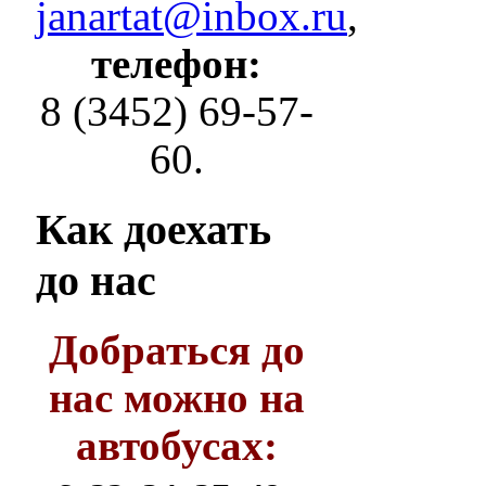
janartat@inbox.ru
,
телефон:
8 (3452) 69-57-
60.
Как
доехать
до нас
Добраться до
нас можно на
автобусах: