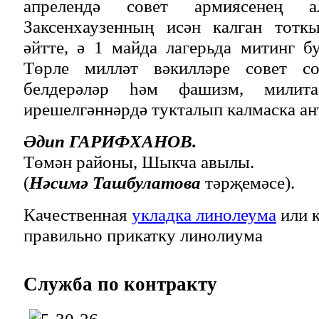
апрелендә совет армиясенең а
Заксенхаузенның исән калган тотк
әйтте, ә 1 майда лагерьда митинг бу
Төрле милләт вәкилләре совет со
белдерәләр һәм фашизм, милитар
ирешелгәннәрдә тукталып калмаска ант
Әдип ГАРИФХАНОВ.
Төмән районы, Шыкча авылы.
(
Нәсимә Ташбулатова
тәрҗемәсе).
Качественная
укладка линолеума
или к
правильно прикатку линолиума
Служба
по контракту