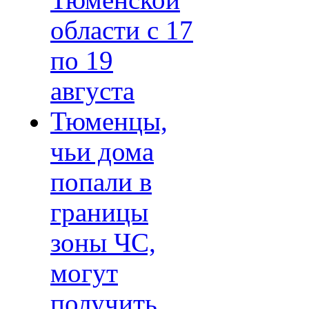
Тюменской
области с 17
по 19
августа
Тюменцы,
чьи дома
попали в
границы
зоны ЧС,
могут
получить