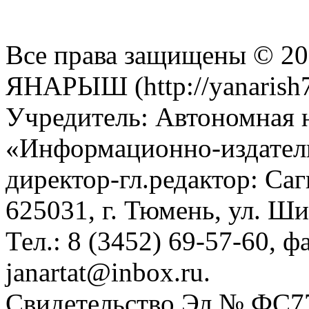
Все права защищены © 201
ЯНАРЫШ (http://yanarish7
Учредитель: Автономная 
«Информационно-издател
директор-гл.редактор: Са
625031, г. Тюмень, ул. Ши
Тел.: 8 (3452) 69-57-60, ф
janartat@inbox.ru.
Свидетельство Эл № ФС77-