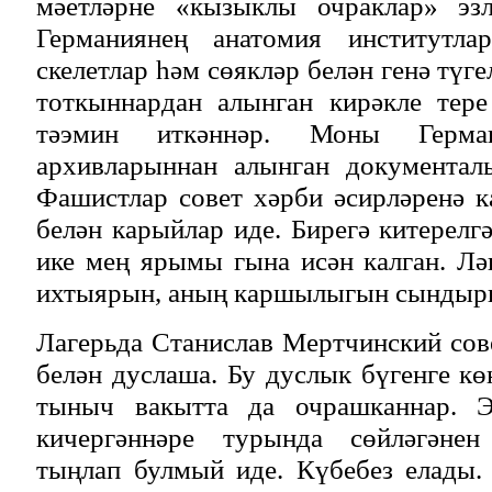
мәетләрне «кызыклы очраклар» эзл
Германиянең анатомия институтла
скелетлар һәм сөякләр белән генә түге
тоткыннардан алынган кирәкле тере
тәэмин иткәннәр. Моны Герман
архивларыннан алынган документал
Фашистлар совет хәрби әсирләренә к
белән карыйлар иде. Бирегә китерелг
ике мең ярымы гына исән калган. Л
ихтыярын, аның каршылыгын сындыр
Лагерьда Станислав Мертчинский сов
белән дуслаша. Бу дуслык бүгенге кө
тыныч вакытта да очрашканнар. Э
кичергәннәре турында сөйләгәнен 
тыңлап булмый иде. Күбебез елады.