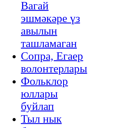
Вагай
эшмәкәре үз
авылын
ташламаган
Сопра, Егаер
волонтерлары
Фольклор
юллары
буйлап
Тыл нык