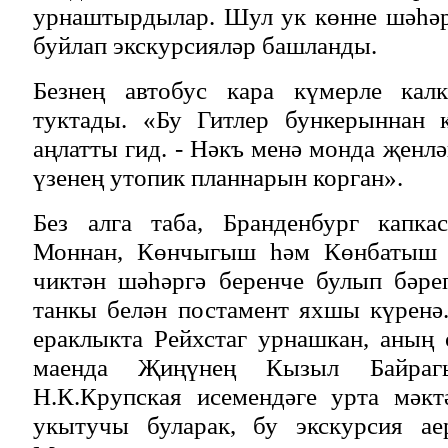
урнаштырдылар. Шул ук көнне шәһәр
буйлап экскурсияләр башланды.
Безнең автобус кара күмерле кал
туктады. «Бу Гитлер бункерыннан к
аңлатты гид. - Нәкъ менә монда җенл
үзенең утопик планнарын корган».
Без алга таба, Бранденбург капка
Моннан, Көнчыгыш һәм Көнбатыш 
чиктән шәһәргә беренче булып бәре
танкы белән постамент яхшы күренә
ераклыкта Рейхстаг урнашкан, аның
маенда Җиңүнең Кызыл Байраг
Н.К.Крупская исемендәге урта мәкт
укытучы буларак, бу экскурсия ае