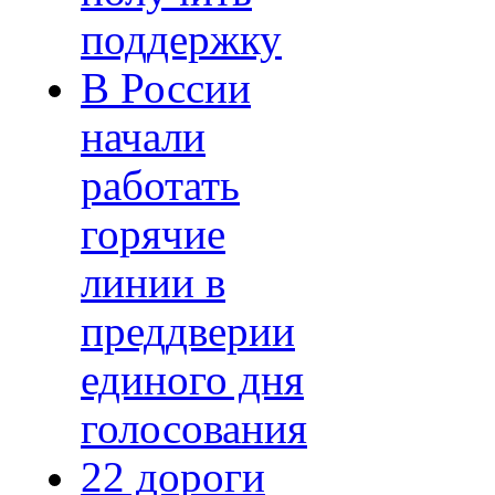
поддержку
В России
начали
работать
горячие
линии в
преддверии
единого дня
голосования
22 дороги