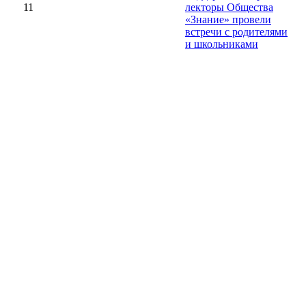
11
лекторы Общества
«Знание» провели
встречи с родителями
и школьниками