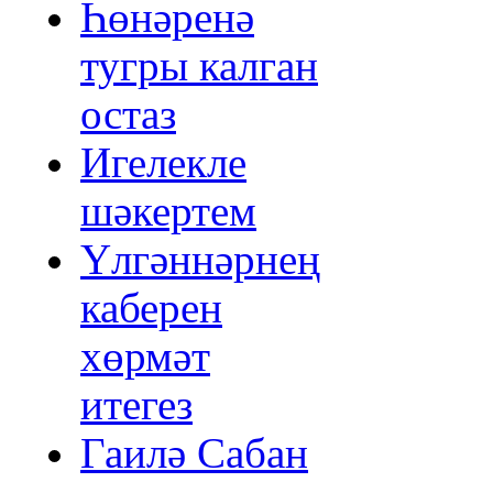
Һөнәренә
тугры калган
остаз
Игелекле
шәкертем
Үлгәннәрнең
каберен
хөрмәт
итегез
Гаилә Сабан