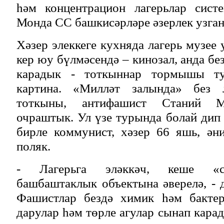
һәм концентрацион лагерьлар систе
Монда СС башкисәрләре әзерлек узган
Хәзер элеккеге кухняда лагерь музее 
кер юу бүлмәсендә – кинозал, анда б
карадык - тоткыннар тормышы ту
картина. «Милләт залында» без л
тоткыны, антифашист Станий М
очраштык. Ул үзе турында болай дип 
бирле коммунист, хәзер 66 яшь, әни
поляк.
- Лагерьга эләккәч, кеше «са
башбаштаклык объектына әверелә, - 
Фашистлар бездә химик һәм бактер
дарулар һәм төрле агулар сынап кара