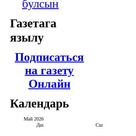
булсын
Газетага
язылу
Подписаться
на газету
Онлайн
Календарь
Май
2026
Дш
Сш