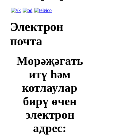
Электрон
почта
Мөрәҗәгать
итү һәм
котлаулар
бирү өчен
электрон
адрес: