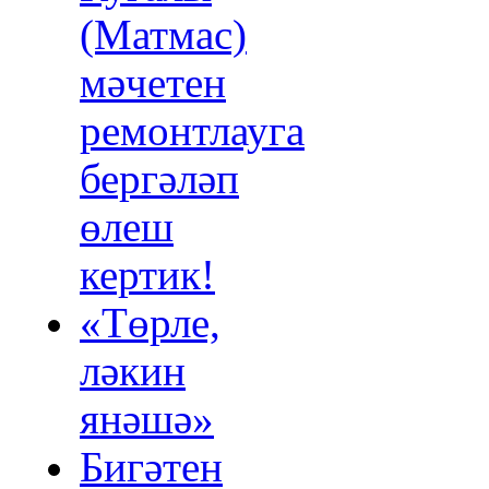
(Матмас)
мәчетен
ремонтлауга
бергәләп
өлеш
кертик!
«Төрле,
ләкин
янәшә»
Бигәтен