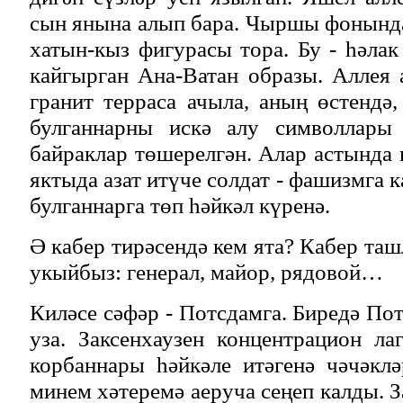
сын янына алып бара. Чыршы фонынд
хатын-кыз фигурасы тора. Бу - һәлак
кайгырган Ана-Ватан образы. Аллея
гранит терраса ачыла, аның өстендә,
булганнарны искә алу символлары 
байраклар төшерелгән. Алар астында 
яктыда азат итүче солдат - фашизмга
булганнарга төп һәйкәл күренә.
Ә кабер тирәсендә кем ята? Кабер та
укыйбыз: генерал, майор, рядовой…
Киләсе сәфәр - Потсдамга. Биредә По
уза. Заксенхаузен концентрацион л
корбаннары һәйкәле итәгенә чәчәкл
минем хәтеремә аеруча сеңеп калды. З