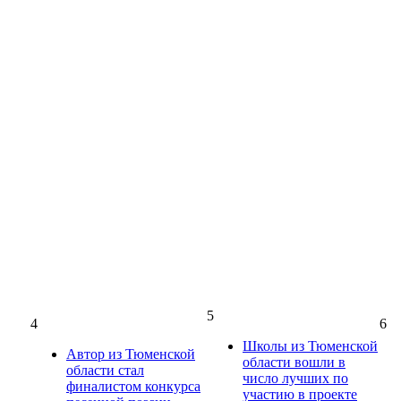
5
4
6
Школы из Тюменской
Автор из Тюменской
области вошли в
области стал
число лучших по
финалистом конкурса
участию в проекте