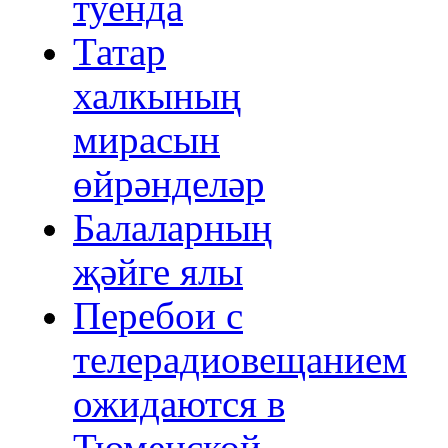
туенда
Татар
халкының
мирасын
өйрәнделәр
Балаларның
җәйге ялы
Перебои с
телерадиовещанием
ожидаются в