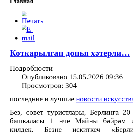
Главная
Коткарылган дөнья хәтерли…
Подробности
Опубликовано 15.05.2026 09:36
Просмотров: 304
последние и лучшие
новости искусств
Без, совет туристлары, Берлинга 20
башкаласы 1 нче Майны бәйрәм ит
килдек. Безне искиткеч «Берли