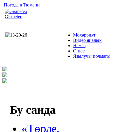
Погода в Тюмени
Gismeteo
Мөхәррият
Видео яңалык
Намаз
О нас
Язылучы почмагы
Бу
санда
«Төрле,