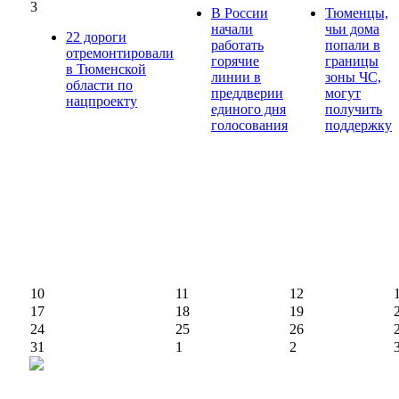
3
В России
Тюменцы,
начали
чьи дома
22 дороги
работать
попали в
отремонтировали
горячие
границы
в Тюменской
линии в
зоны ЧС,
области по
преддверии
могут
нацпроекту
единого дня
получить
голосования
поддержку
10
11
12
17
18
19
24
25
26
31
1
2