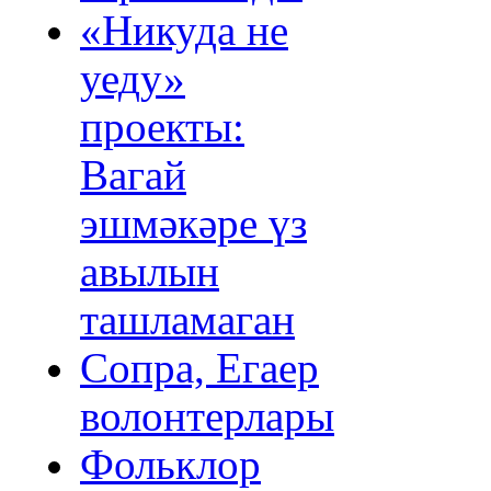
«Никуда не
уеду»
проекты:
Вагай
эшмәкәре үз
авылын
ташламаган
Сопра, Егаер
волонтерлары
Фольклор