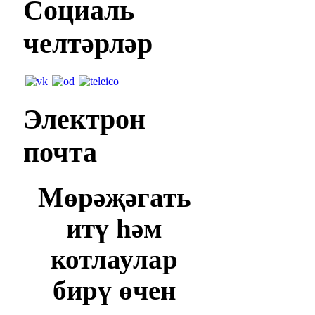
Социаль
челтәрләр
Электрон
почта
Мөрәҗәгать
итү һәм
котлаулар
бирү өчен