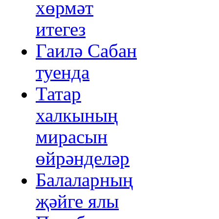
хөрмәт
итегез
Гаилә Сабан
туенда
Татар
халкының
мирасын
өйрәнделәр
Балаларның
җәйге ялы