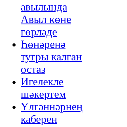
авылында
Авыл көне
гөрләде
Һөнәренә
тугры калган
остаз
Игелекле
шәкертем
Үлгәннәрнең
каберен