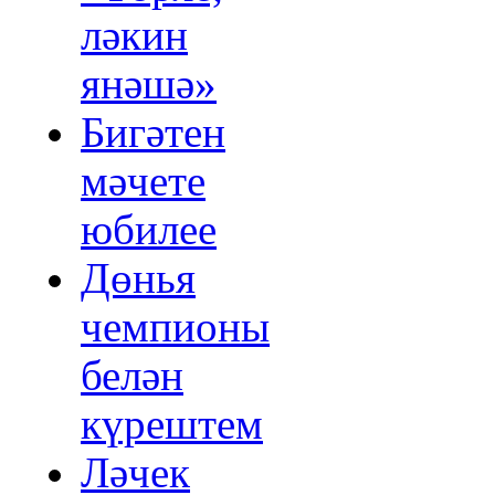
ләкин
янәшә»
Бигәтен
мәчете
юбилее
Дөнья
чемпионы
белән
күрештем
Ләчек