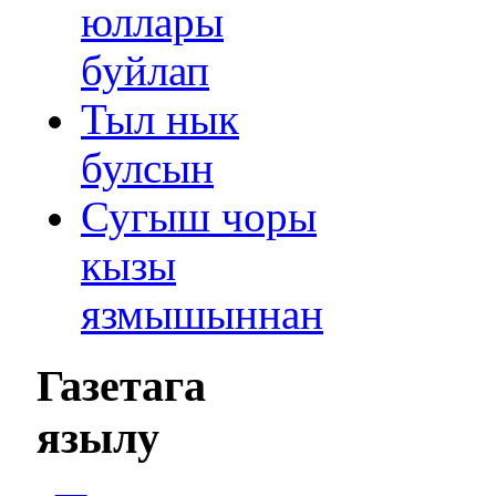
юллары
буйлап
Тыл нык
булсын
Сугыш чоры
кызы
язмышыннан
Газетага
язылу