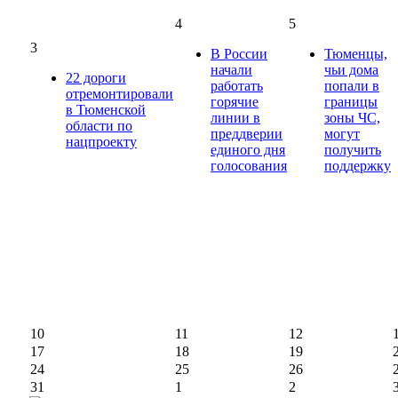
4
5
3
В России
Тюменцы,
начали
чьи дома
22 дороги
работать
попали в
отремонтировали
горячие
границы
в Тюменской
линии в
зоны ЧС,
области по
преддверии
могут
нацпроекту
единого дня
получить
голосования
поддержку
10
11
12
17
18
19
24
25
26
31
1
2