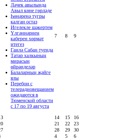
Ләчек авылында
Авыл көне гөрләде
Һөнәренә тугры
калган остаз
Игелекле шәкертем
Үлгәннәрнең
7
8
9
каберен хөрмәт
итегез
Гаилә Сабан туенда
Татар халкының
мирасын
өйрәнделәр
Балаларның җәйге
ялы
Перебои с
телерадиовещанием
ожидаются в
Тюменской области
с 17 по 19 августа
13
14
15
16
20
21
22
23
27
28
29
30
3
4
5
6