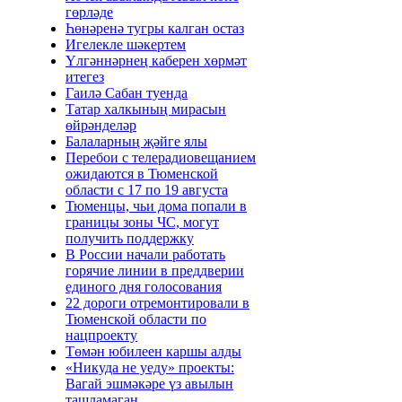
гөрләде
Һөнәренә тугры калган остаз
Игелекле шәкертем
Үлгәннәрнең каберен хөрмәт
итегез
Гаилә Сабан туенда
Татар халкының мирасын
өйрәнделәр
Балаларның җәйге ялы
Перебои с телерадиовещанием
ожидаются в Тюменской
области с 17 по 19 августа
Тюменцы, чьи дома попали в
границы зоны ЧС, могут
получить поддержку
В России начали работать
горячие линии в преддверии
единого дня голосования
22 дороги отремонтировали в
Тюменской области по
нацпроекту
Төмән юбилеен каршы алды
«Никуда не уеду» проекты:
Вагай эшмәкәре үз авылын
ташламаган