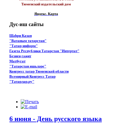
Тюменский издательский дом
Яндекс. Карта
Дус-иш
сайты
Шәһри Казан
"Ватаным татарстан"
"Татар-информ"
Газета Республики Татарстан "Интертат"
Безнең гәҗит
Матбугат
"Татарстан яшьләре"
Конгресс татар Тюменской области
Всемирный Конгресс Татар
"Татарлар.ру"
6 июня - День русского языка