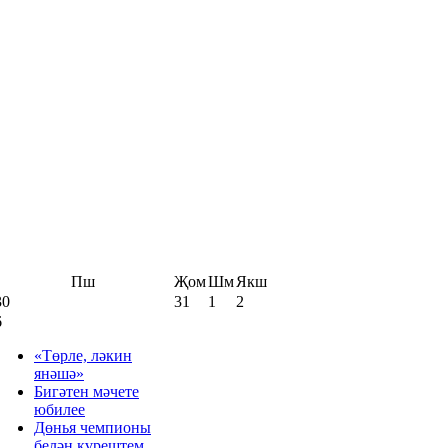
Пш
Җом
Шм
Якш
30
31
1
2
6
«Төрле, ләкин
янәшә»
Бигәтен мәчете
юбилее
Дөнья чемпионы
белән күрештем