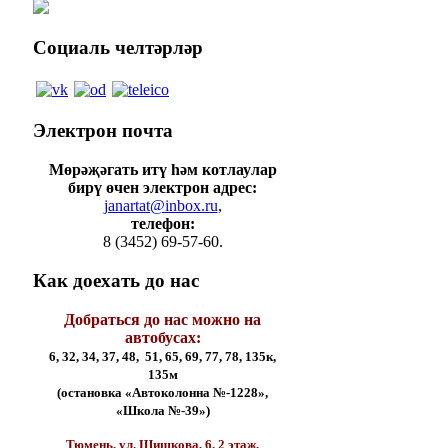
Социаль
челтәрләр
Электрон
почта
Мөрәҗәгать итү һәм котлаулар
бирү өчен электрон адрес:
janartat@inbox.ru
,
телефон:
8 (3452) 69-57-60.
Как
доехать до нас
Добраться до нас можно на
автобусах:
6, 32, 34, 37, 48, 51, 65, 69, 77, 78, 135к,
135м
(остановка «Автоколонна №-1228»,
«Школа №-39»)
Тюмень, ул. Шишкова, 6, 2 этаж,