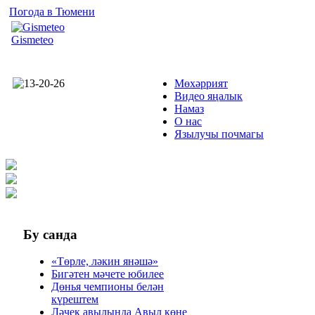
Погода в Тюмени
Gismeteo
Мөхәррият
Видео яңалык
Намаз
О нас
Язылучы почмагы
Бу
санда
«Төрле, ләкин янәшә»
Бигәтен мәчете юбилее
Дөнья чемпионы белән
күрештем
Ләчек авылында Авыл көне