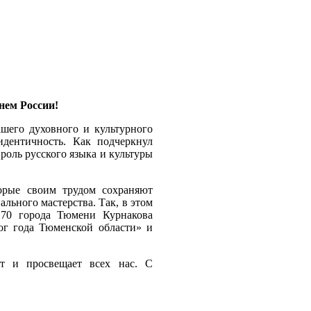
нем России!
ашего духовного и культурного
идентичность. Как подчеркнул
оль русского языка и культуры
торые своим трудом сохраняют
льного мастерства. Так, в этом
70 города Тюмени Курнакова
гог года Тюменской области» и
ет и просвещает всех нас. С