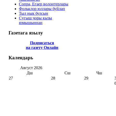
Сопра, Егаер волонтерлары
Фольклор юллары буйлап
Тыл нык булсын
Сугыш чоры кызы
язмышыннан
Газетага
язылу
Подписаться
на газету Онлайн
Календарь
Август
2026
Дш
Сш
Чш
27
28
29