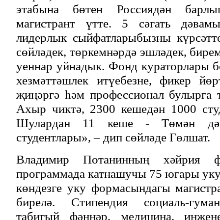
этабына бөтен Россиядән барлы
магистрант үтте. 5 сәгать дәвамы
лидерлык сыйфатларыбызны күрсәтте
сөйләдек, төркемнәрдә эшләдек, бире
уеннар уйнадык. Фонд кураторлары б
хезмәттәшлек итүебезне, фикер йөр
җиңәргә һәм профессионал булырга т
Ахыр чиктә, 2300 кешедән 1000 сту
Шулардан 11 кеше - Төмән дәү
студентлары», – дип сөйләде Гөлшат.
Владимир Потанинның хәйрия ф
программада катнашучы 75 югары ук
көндезге уку формасындагы магистр
бирелә. Стипендия социаль-гуман
табигый фәннәр, медицина, инжен