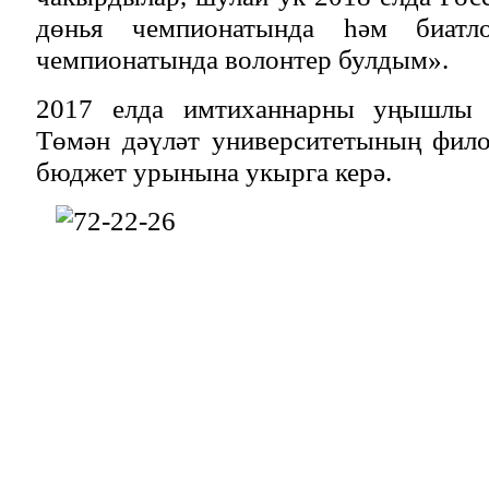
дөнья чемпионатында һәм биатл
чемпионатында волонтер булдым».
2017 елда имтиханнарны уңышлы 
Төмән дәүләт университетының фило
бюджет урынына укырга керә.