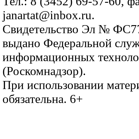
Тел.: 8 (3452) 69-57-60, ф
janartat@inbox.ru.
Свидетельство Эл № ФС77-
выдано Федеральной служб
информационных техноло
(Роскомнадзор).
При использовании матери
обязательна. 6+