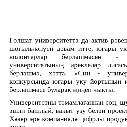
Гөлшат университетта да актив рәве
шөгыльләнүен дәвам итте, югары у
волонтерлар берләшмәсен -
университетының иреклеләр лигас
берләшмә, хәтта, «Син - универ
конкурсында югары уку йортының и
берләшмәсе буларак җиңеп чыкты.
Университетны тәмамлаганнан соң, шу
эшли башлый, вакыт узу белән проект
Хәзер эре компаниядә цифрлы проду
эшли.