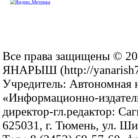
Все права защищены © 201
ЯНАРЫШ (http://yanarish7
Учредитель: Автономная 
«Информационно-издател
директор-гл.редактор: Са
625031, г. Тюмень, ул. Ши