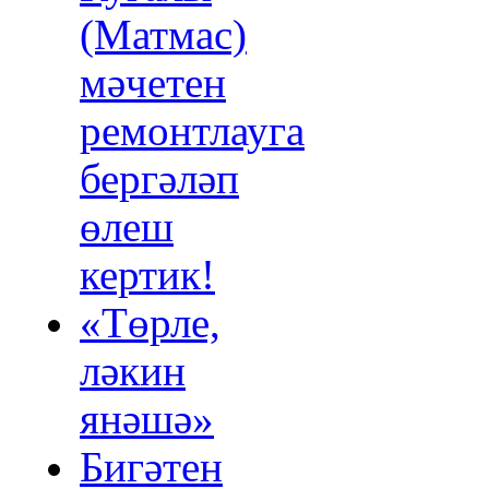
(Матмас)
мәчетен
ремонтлауга
бергәләп
өлеш
кертик!
«Төрле,
ләкин
янәшә»
Бигәтен