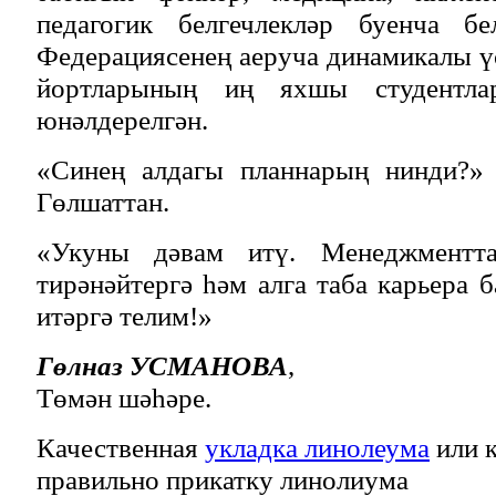
педагогик белгечлекләр буенча б
Федерациясенең аеруча динамикалы ү
йортларының иң яхшы студентла
юнәлдерелгән.
«Синең алдагы планнарың нинди?» 
Гөлшаттан.
«Укуны дәвам итү. Менеджментта
тирәнәйтергә һәм алга таба карьера 
итәргә телим!»
Гөлназ УСМАНОВА
,
Төмән шәһәре.
Качественная
укладка линолеума
или к
правильно прикатку линолиума