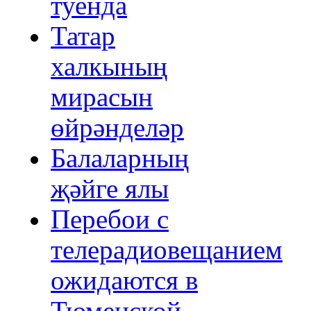
туенда
Татар
халкының
мирасын
өйрәнделәр
Балаларның
җәйге ялы
Перебои с
телерадиовещанием
ожидаются в