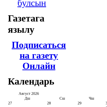
булсын
Газетага
язылу
Подписаться
на газету
Онлайн
Календарь
Август
2026
Дш
Сш
Чш
27
28
29