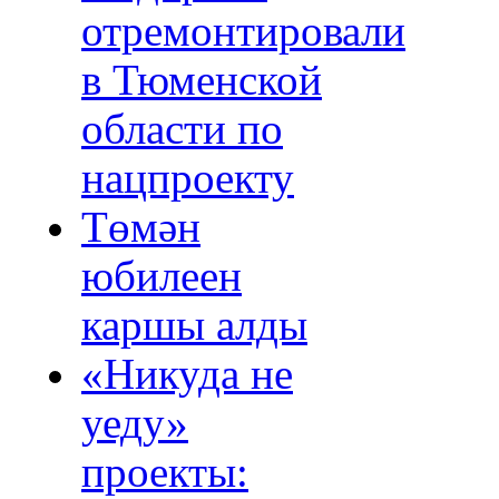
отремонтировали
в Тюменской
области по
нацпроекту
Төмән
юбилеен
каршы алды
«Никуда не
уеду»
проекты: