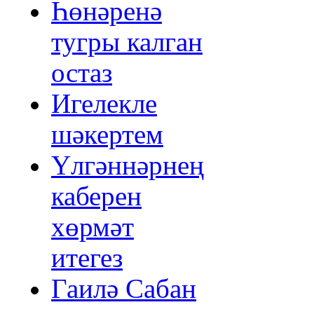
Һөнәренә
тугры калган
остаз
Игелекле
шәкертем
Үлгәннәрнең
каберен
хөрмәт
итегез
Гаилә Сабан