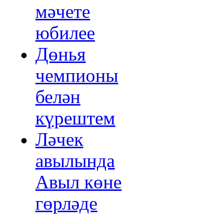
мәчете
юбилее
Дөнья
чемпионы
белән
күрештем
Ләчек
авылында
Авыл көне
гөрләде