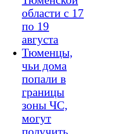
Тюменской
области с 17
по 19
августа
Тюменцы,
чьи дома
попали в
границы
зоны ЧС,
могут
получить