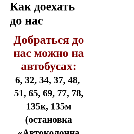
Как
доехать
до нас
Добраться до
нас можно на
автобусах:
6, 32, 34, 37, 48,
51, 65, 69, 77, 78,
135к, 135м
(остановка
«Автоколонна