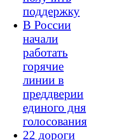
поддержку
В России
начали
работать
горячие
линии в
преддверии
единого дня
голосования
22 дороги