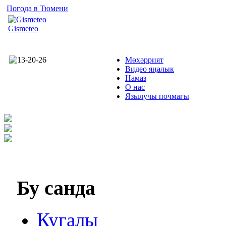
Погода в Тюмени
Gismeteo
Мөхәррият
Видео яңалык
Намаз
О нас
Язылучы почмагы
Бу
санда
Кугалы