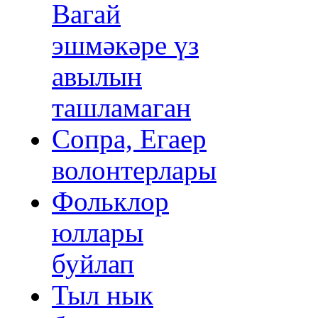
Вагай
эшмәкәре үз
авылын
ташламаган
Сопра, Егаер
волонтерлары
Фольклор
юллары
буйлап
Тыл нык