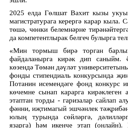
2025 елда Гөлшат Вахит кызы укуы
магистратурага керергә карар кыла. 
төшә, чөнки белемнәрне тирәнәйтерг
да компетентлырак белгеч булырга тел
«Мин тормыш бирә торган барлык
файдаланырга кирәк дип саныйм. 
көзендә Төмән дәүләт университетыны
фонды стипендиаль конкурсында җи
Потанин исемендәге фонд конкурс и
көчемне сынап карарга кирәклеген 
этаптан торды - гаризалар сайлап ал
фәнни, иҗтимагый эшчәнлек тәҗрибәң
юлың турында сөйләргә, дәлилләрг
язарга) һәм икенче этап (онлайн).