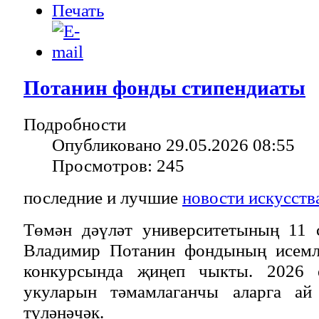
Потанин фонды стипендиаты
Подробности
Опубликовано 29.05.2026 08:55
Просмотров: 245
последние и лучшие
новости искусств
Төмән дәүләт университетының 11 
Владимир Потанин фондының исемле
конкурсында җиңеп чыкты. 2026 
укуларын тәмамлаганчы аларга а
түләнәчәк.