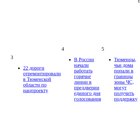
4
5
3
В России
Тюменцы,
начали
чьи дома
22 дороги
работать
попали в
отремонтировали
горячие
границы
в Тюменской
линии в
зоны ЧС,
области по
преддверии
могут
нацпроекту
единого дня
получить
голосования
поддержку