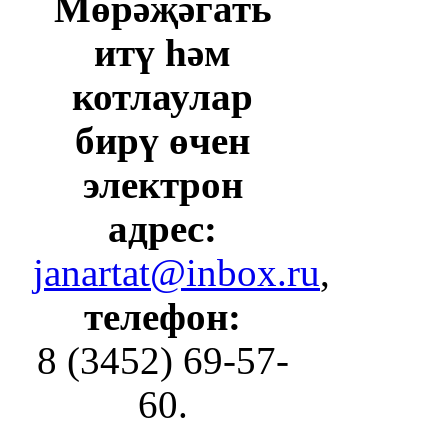
Мөрәҗәгать
итү һәм
котлаулар
бирү өчен
электрон
адрес:
janartat@inbox.ru
,
телефон:
8 (3452) 69-57-
60.