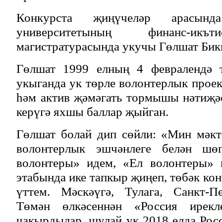
Конкурста җиңүчеләр арасын
университетының финанс-икъ
магистратурасында укучы Гөлшат Бикм
Гөлшат 1999 елның 4 февралендә т
укыганда ук төрле волонтерлык прое
һәм актив җәмәгать тормышы нәтиҗә
керүгә яхшы баллар җыйган.
Гөлшат болай дип сөйли: «Мин мәкт
волонтерлык эшчәнлеге белән шө
волонтеры» идем, «Ел волонтеры» 
этабында ике тапкыр җиңеп, төбәк к
үттем. Мәскәүгә, Тулага, Санкт-П
Төмән өлкәсеннән «Россия ирекле
чакырдылар, шулай ук 2018 елда Рос