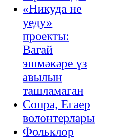
«Никуда не
уеду»
проекты:
Вагай
эшмәкәре үз
авылын
ташламаган
Сопра, Егаер
волонтерлары
Фольклор