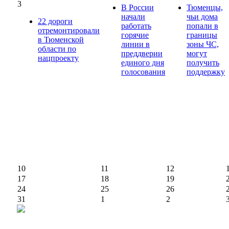
3
В России
Тюменцы,
начали
чьи дома
22 дороги
работать
попали в
отремонтировали
горячие
границы
в Тюменской
линии в
зоны ЧС,
области по
преддверии
могут
нацпроекту
единого дня
получить
голосования
поддержку
10
11
12
17
18
19
24
25
26
31
1
2