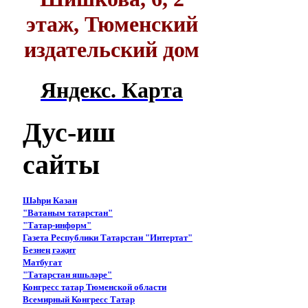
этаж, Тюменский
издательский дом
Яндекс. Карта
Дус-иш
сайты
Шәһри Казан
"Ватаным татарстан"
"Татар-информ"
Газета Республики Татарстан "Интертат"
Безнең гәҗит
Матбугат
"Татарстан яшьләре"
Конгресс татар Тюменской области
Всемирный Конгресс Татар