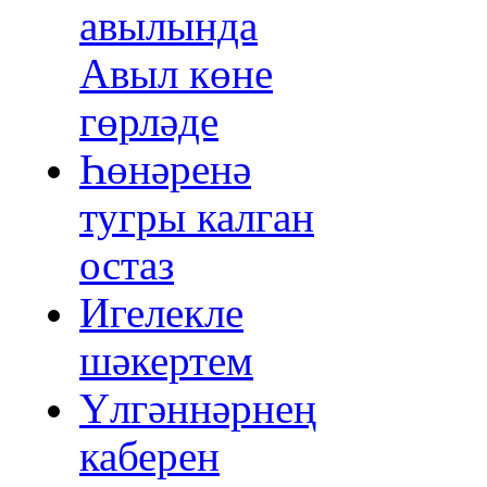
авылында
Авыл көне
гөрләде
Һөнәренә
тугры калган
остаз
Игелекле
шәкертем
Үлгәннәрнең
каберен