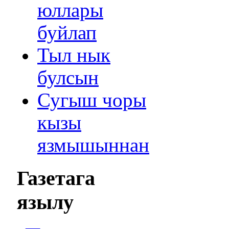
юллары
буйлап
Тыл нык
булсын
Сугыш чоры
кызы
язмышыннан
Газетага
язылу