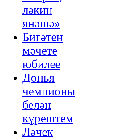
ләкин
янәшә»
Бигәтен
мәчете
юбилее
Дөнья
чемпионы
белән
күрештем
Ләчек