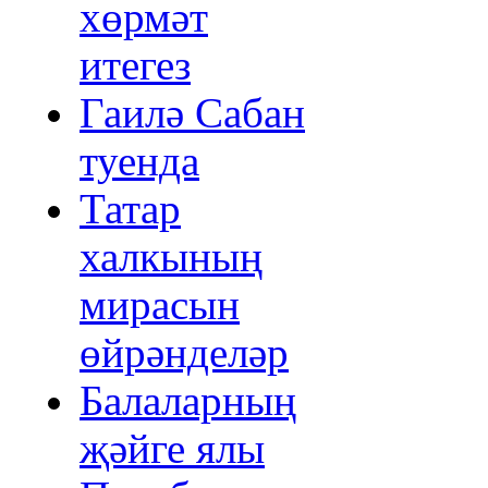
хөрмәт
итегез
Гаилә Сабан
туенда
Татар
халкының
мирасын
өйрәнделәр
Балаларның
җәйге ялы