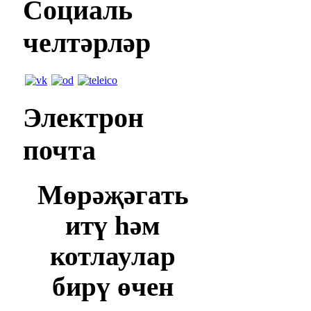
Социаль
челтәрләр
Электрон
почта
Мөрәҗәгать
итү һәм
котлаулар
бирү өчен