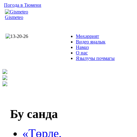
Погода в Тюмени
Gismeteo
Мөхәррият
Видео яңалык
Намаз
О нас
Язылучы почмагы
Бу
санда
«Төрле,