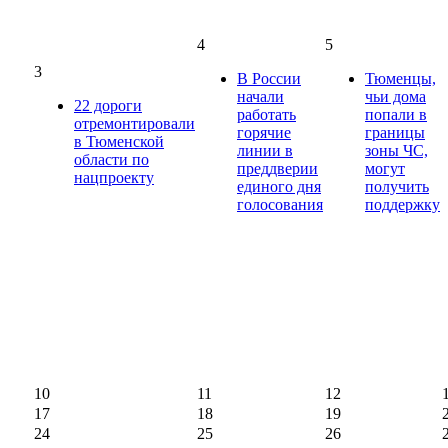
4
5
3
В России
Тюменцы,
начали
чьи дома
22 дороги
работать
попали в
отремонтировали
горячие
границы
в Тюменской
линии в
зоны ЧС,
области по
преддверии
могут
нацпроекту
единого дня
получить
голосования
поддержку
10
11
12
17
18
19
24
25
26