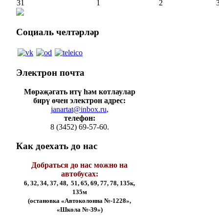
31
1
2
Социаль
челтәрләр
Электрон
почта
Мөрәҗәгать итү һәм котлаулар
бирү өчен электрон адрес:
janartat@inbox.ru
,
телефон:
8 (3452) 69-57-60.
Как
доехать до нас
Добраться до нас можно на
автобусах:
6, 32, 34, 37, 48, 51, 65, 69, 77, 78, 135к,
135м
(остановка «Автоколонна №-1228»,
«Школа №-39»)