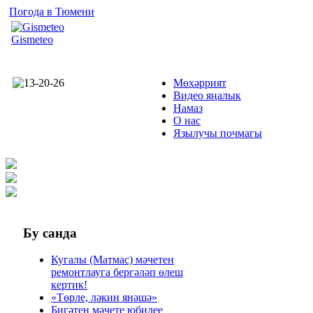
Погода в Тюмени
Gismeteo
Мөхәррият
Видео яңалык
Намаз
О нас
Язылучы почмагы
Бу
санда
Кугалы (Матмас) мәчетен
ремонтлауга бергәләп өлеш
кертик!
«Төрле, ләкин янәшә»
Бигәтен мәчете юбилее