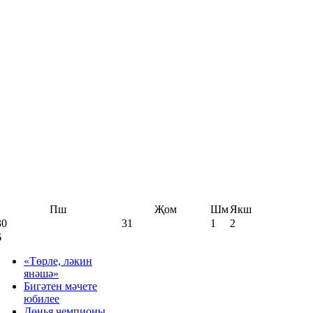
Пш
Җом
Шм
Якш
30
31
1
2
6
«Төрле, ләкин
янәшә»
Бигәтен мәчете
юбилее
Дөнья чемпионы