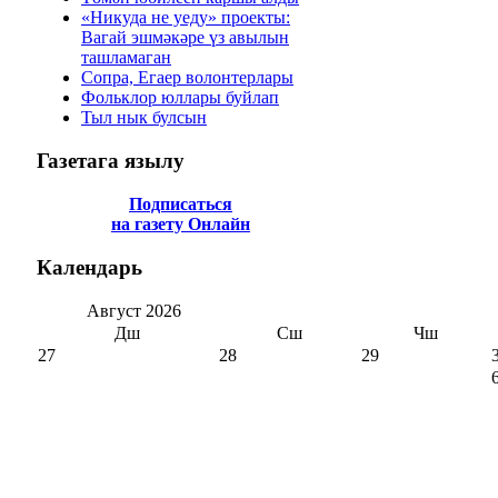
«Никуда не уеду» проекты:
Вагай эшмәкәре үз авылын
ташламаган
Сопра, Егаер волонтерлары
Фольклор юллары буйлап
Тыл нык булсын
Газетага
язылу
Подписаться
на газету Онлайн
Календарь
Август
2026
Дш
Сш
Чш
27
28
29