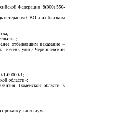
ийской Федерации: 8(800) 550-
щь ветеранам СВО и их близким
тва;
ельства;
ранее отбывавшим наказание –
(г. Тюмень, улица Червишевский
0-1-00000-1;
кой области»;
развития Тюменской области в
о прикатку линолиума