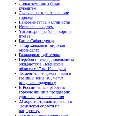
Дөнья чемпионы белән
күрештем
Ләчек авылында Авыл көне
гөрләде
Һөнәренә тугры калган остаз
Игелекле шәкертем
Үлгәннәрнең каберен хөрмәт
итегез
Гаилә Сабан туенда
Татар халкының мирасын
өйрәнделәр
Балаларның җәйге ялы
Перебои с телерадиовещанием
ожидаются в Тюменской
области с 17 по 19 августа
Тюменцы, чьи дома попали в
границы зоны ЧС, могут
получить поддержку
В России начали работать
горячие линии в преддверии
единого дня голосования
22 дороги отремонтировали в
Тюменской области по
нацпроекту
Төмән юбилеен каршы алды