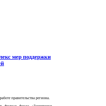
лекс мер поддержки
ей
работе правительства региона.
 в филиал фонда «Защитники