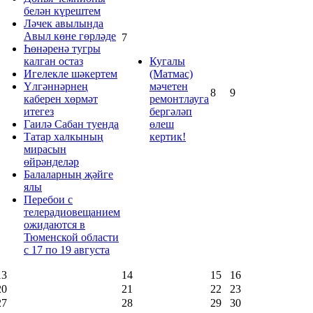
белән күрештем
Ләчек авылында
Авыл көне гөрләде
7
Һөнәренә тугры
калган остаз
Кугалы
Игелекле шәкертем
(Матмас)
Үлгәннәрнең
мәчетен
8
9
каберен хөрмәт
ремонтлауга
итегез
бергәләп
Гаилә Сабан туенда
өлеш
Татар халкының
кертик!
мирасын
өйрәнделәр
Балаларның җәйге
ялы
Перебои с
телерадиовещанием
ожидаются в
Тюменской области
с 17 по 19 августа
13
14
15
16
20
21
22
23
27
28
29
30