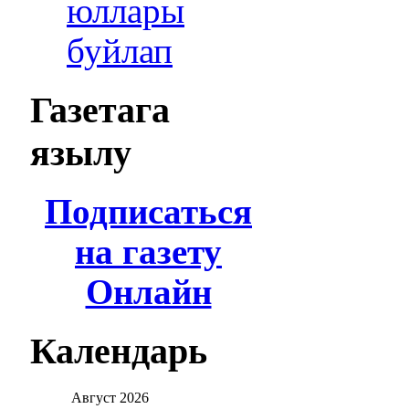
юллары
буйлап
Газетага
язылу
Подписаться
на газету
Онлайн
Календарь
Август
2026