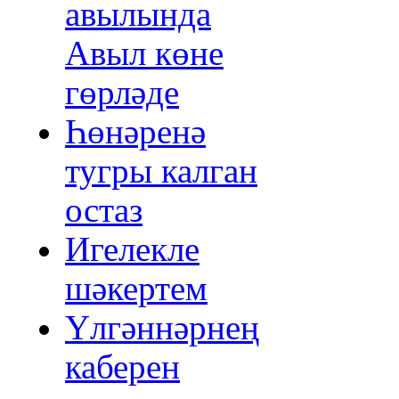
авылында
Авыл көне
гөрләде
Һөнәренә
тугры калган
остаз
Игелекле
шәкертем
Үлгәннәрнең
каберен