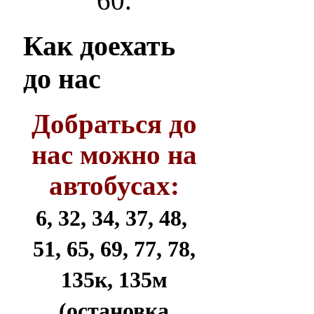
60.
Как
доехать
до нас
Добраться до
нас можно на
автобусах:
6, 32, 34, 37, 48,
51, 65, 69, 77, 78,
135к, 135м
(остановка