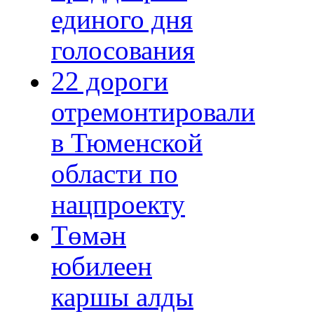
единого дня
голосования
22 дороги
отремонтировали
в Тюменской
области по
нацпроекту
Төмән
юбилеен
каршы алды