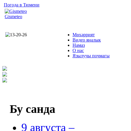
Погода в Тюмени
Gismeteo
Мөхәррият
Видео яңалык
Намаз
О нас
Язылучы почмагы
Бу
санда
9 августа –