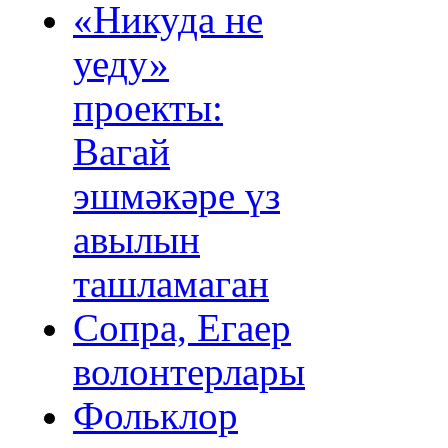
«Никуда не
уеду»
проекты:
Вагай
эшмәкәре үз
авылын
ташламаган
Сопра, Егаер
волонтерлары
Фольклор