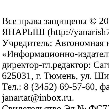
Все права защищены © 201
ЯНАРЫШ (http://yanarish7
Учредитель: Автономная 
«Информационно-издател
директор-гл.редактор: Са
625031, г. Тюмень, ул. Ши
Тел.: 8 (3452) 69-57-60, ф
janartat@inbox.ru.
Свидетельство Эл № ФС77-