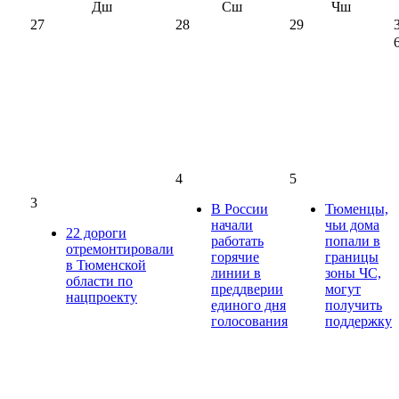
Дш
Сш
Чш
27
28
29
4
5
3
В России
Тюменцы,
начали
чьи дома
22 дороги
работать
попали в
отремонтировали
горячие
границы
в Тюменской
линии в
зоны ЧС,
области по
преддверии
могут
нацпроекту
единого дня
получить
голосования
поддержку