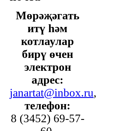
Мөрәҗәгать
итү һәм
котлаулар
бирү өчен
электрон
адрес:
janartat@inbox.ru
,
телефон:
8 (3452) 69-57-