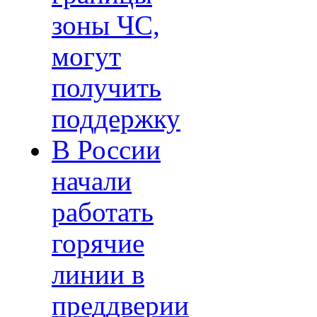
зоны ЧС,
могут
получить
поддержку
В России
начали
работать
горячие
линии в
преддверии