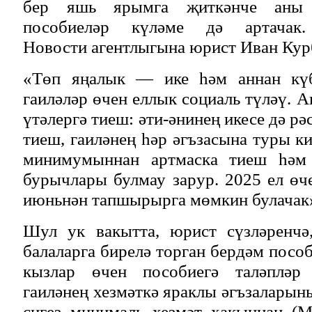
бер яшь ярымга җиткәнче аны 
пособиеләр күләме дә артача
Новости агентлыгына юрист Иван Курб
«Төп яңалык — ике һәм аннан күб
гаиләләр өчен еллык социаль түләү. 
үтәлергә тиеш: әти-әнинең икесе дә р
тиеш, гаиләнең һәр әгъзасына туры к
минимумыннан артмаска тиеш һәм 
бурычлары булмау зарур. 2025 ел өч
июньнән тапшырырга мөмкин булачак»
Шул ук вакытта, юрист сүзләренчә
балаларга бирелә торган бердәм посо
кызлар өчен пособиегә таләпләр 
гаиләнең хезмәткә яраклы әгъзалары
сигез минималь хезмәт хакыннан (