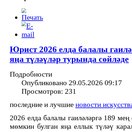
Юрист 2026 елда балалы гаилә
яңа түләүләр турында сөйләде
Подробности
Опубликовано 29.05.2026 09:17
Просмотров: 231
последние и лучшие
новости искусств
2026 елда балалы гаиләләргә 189 мең
мөмкин булган яңа еллык түләү кара