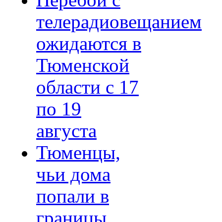
Перебои с
телерадиовещанием
ожидаются в
Тюменской
области с 17
по 19
августа
Тюменцы,
чьи дома
попали в
границы