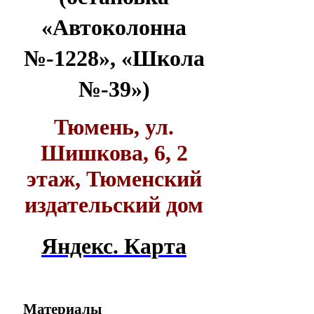
«Автоколонна
№-1228», «Школа
№-39»)
Тюмень, ул.
Шишкова, 6, 2
этаж, Тюменский
издательский дом
Яндекс. Карта
Материалы