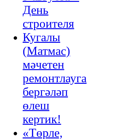
День
строителя
Кугалы
(Матмас)
мәчетен
ремонтлауга
бергәләп
өлеш
кертик!
«Төрле,