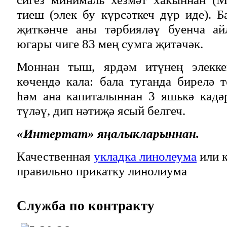
тиеш (элек бу күрсәткеч дүр иде). 
җиткәнче аны тәрбияләү буенча ай
югары чиге 83 мең сумга җитәчәк.
Моннан тыш, ярдәм итүнең элекке
көчендә кала: бала туганда бирелә 
һәм ана капиталыннан 3 яшькә кадә
түләү, дип нәтиҗә ясый белгеч.
«Интертат» яңалыкларыннан.
Качественная
укладка линолеума
или к
правильно прикатку линолиума
Служба
по контракту