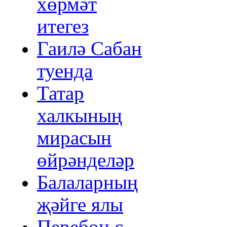
хөрмәт
итегез
Гаилә Сабан
туенда
Татар
халкының
мирасын
өйрәнделәр
Балаларның
җәйге ялы