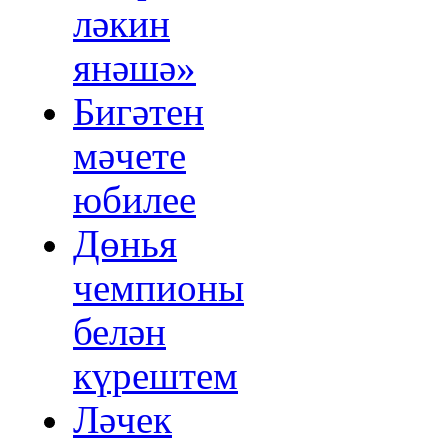
ләкин
янәшә»
Бигәтен
мәчете
юбилее
Дөнья
чемпионы
белән
күрештем
Ләчек