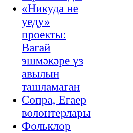
«Никуда не
уеду»
проекты:
Вагай
эшмәкәре үз
авылын
ташламаган
Сопра, Егаер
волонтерлары
Фольклор