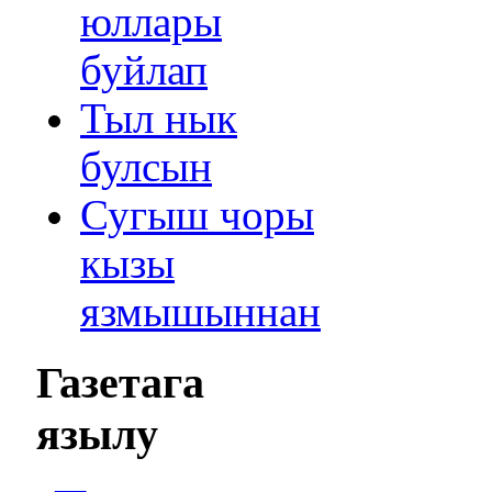
юллары
буйлап
Тыл нык
булсын
Сугыш чоры
кызы
язмышыннан
Газетага
язылу