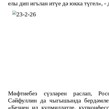
елы дип игълан итүе дә юкка түгел», - 
Мөфтиебез сүзләрен раслап, Рос
Сәйфуллин да чыгышында бердәмлек
«Безнең ил күпмилләтле, күпконфес