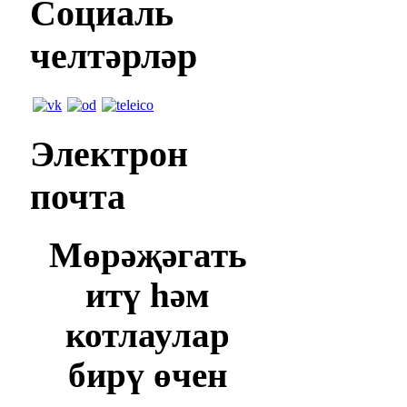
Социаль
челтәрләр
Электрон
почта
Мөрәҗәгать
итү һәм
котлаулар
бирү өчен