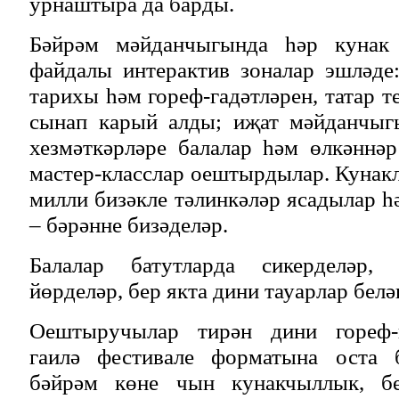
урнаштыра да барды.
Бәйрәм мәйданчыгында һәр кунак
файдалы интерактив зоналар эшләде
тарихы һәм гореф-гадәтләрен, татар т
сынап карый алды; иҗат мәйданчыг
хезмәткәрләре балалар һәм өлкәннә
мастер-класслар оештырдылар. Кунакл
милли бизәкле тәлинкәләр ясадылар 
– бәрәнне бизәделәр.
Балалар батутларда сикерделәр,
йөрделәр, бер якта дини тауарлар бел
Оештыручылар тирән дини гореф-г
гаилә фестивале форматына оста б
бәйрәм көне чын кунакчыллык, б