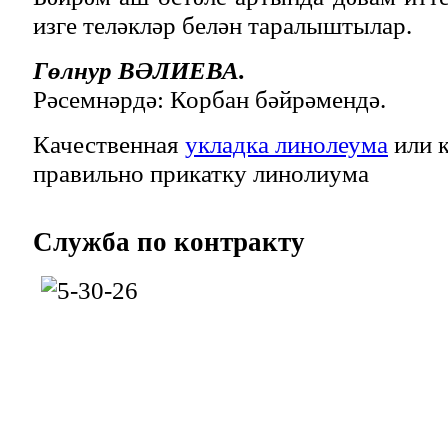
изге теләкләр белән таралыштылар.
Гөлнур ВӘЛИЕВА.
Рәсемнәрдә: Корбан бәйрәмендә.
Качественная
укладка линолеума
или к
правильно прикатку линолиума
Служба
по контракту