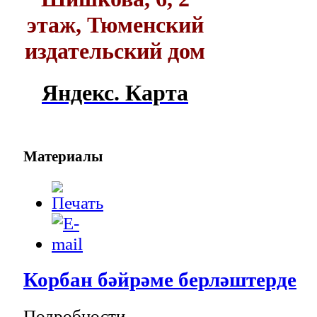
этаж, Тюменский
издательский дом
Яндекс. Карта
Материалы
Корбан бәйрәме берләштерде
Подробности