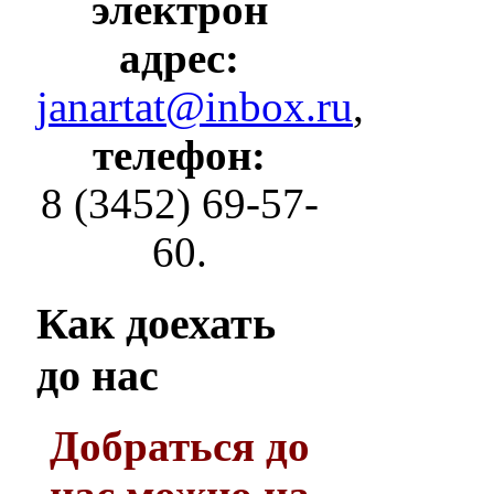
электрон
адрес:
janartat@inbox.ru
,
телефон:
8 (3452) 69-57-
60.
Как
доехать
до нас
Добраться до