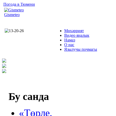
Погода в Тюмени
Gismeteo
Мөхәррият
Видео яңалык
Намаз
О нас
Язылучы почмагы
Бу
санда
«Төрле,