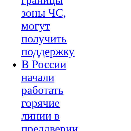
границы
зоны ЧС,
могут
получить
поддержку
В России
начали
работать
горячие
линии в
преддверии