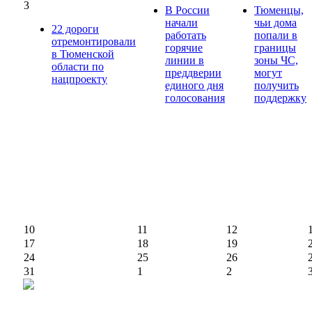
3
В России
Тюменцы,
начали
чьи дома
22 дороги
работать
попали в
отремонтировали
горячие
границы
в Тюменской
линии в
зоны ЧС,
области по
преддверии
могут
нацпроекту
единого дня
получить
голосования
поддержку
10
11
12
17
18
19
24
25
26
31
1
2