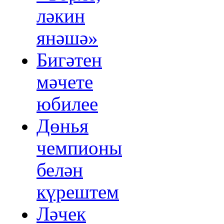
ләкин
янәшә»
Бигәтен
мәчете
юбилее
Дөнья
чемпионы
белән
күрештем
Ләчек