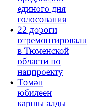
единого дня
голосования
22 дороги
отремонтировали
в Тюменской
области по
нацпроекту
Төмән
юбилеен
каршы алды