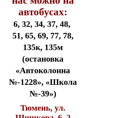
нас можно на
автобусах:
6, 32, 34, 37, 48,
51, 65, 69, 77, 78,
135к, 135м
(остановка
«Автоколонна
№-1228», «Школа
№-39»)
Тюмень, ул.
Шишкова, 6, 2