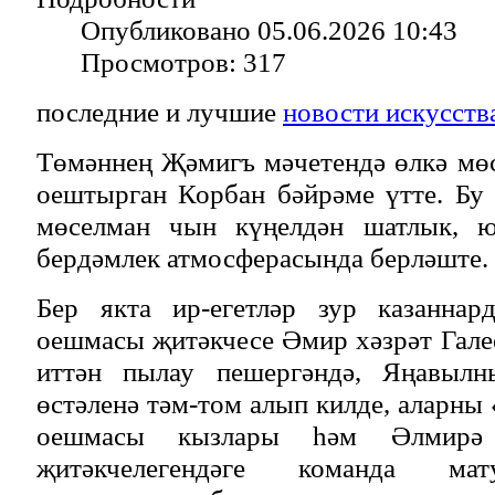
Опубликовано 05.06.2026 10:43
Просмотров: 317
последние и лучшие
новости искусств
Төмәннең Җәмигъ мәчетендә өлкә мө
оештырган Корбан бәйрәме үтте. Бу 
мөселман чын күңелдән шатлык, 
бердәмлек атмосферасында берләште.
Бер якта ир-егетләр зур казаннар
оешмасы җитәкчесе Әмир хәзрәт Гале
иттән пылау пешергәндә, Яңавыл
өстәленә тәм-том алып килде, аларны
оешмасы кызлары һәм Әлмирә
җитәкчелегендәге команда мат