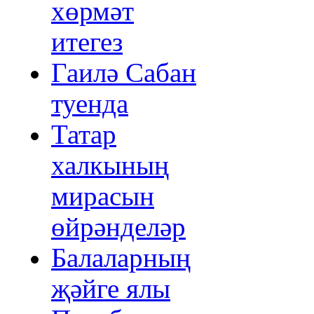
хөрмәт
итегез
Гаилә Сабан
туенда
Татар
халкының
мирасын
өйрәнделәр
Балаларның
җәйге ялы