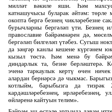
милләт вәкиле яши. Һәм махсу
катнашучысы буларак әйтәм: төрле 
окопта бергә безнең чикләребезне са
бурычларны бергәләп үти. Безнең и
православие бәйрәмнәрен дә, мөсел
бергәләп билгеләп үтәбез. Сугыш нок
да зәңгәр канлы кешене күргәнем ю
кызыл төстә. Һәм менә бу бәйрә
диндарлык та, безне берләштерә. 
эченә таркаулык кертү өчен ничек
алардан бернәрсә дә чыкмас. Барыгы
котлыйм, барыбызга да тизрәк
кардәшләребезнең, ирләребезнең, у
өйләренә кайтуын телим».
Бәйрәм аш өстәле артында дәвам итте