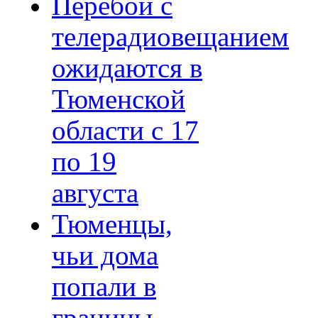
Перебои с
телерадиовещанием
ожидаются в
Тюменской
области с 17
по 19
августа
Тюменцы,
чьи дома
попали в