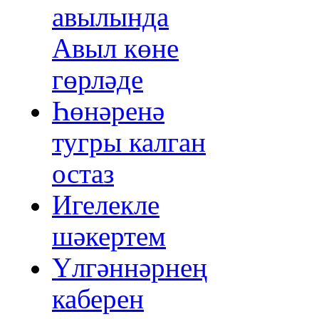
авылында
Авыл көне
гөрләде
Һөнәренә
тугры калган
остаз
Игелекле
шәкертем
Үлгәннәрнең
каберен