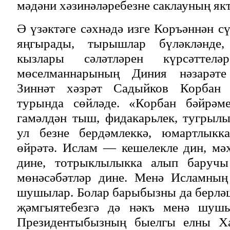
мәдәни хәзинәләребезне саклауның як
Ә үзәктәге сәхнәдә изге Коръәннән с
яңгырады, тырышлар бүләкләнде,
кызлары сәләтләрен күрсәттел
мөселманнарының Диния нәзарәте
Зиннәт хәзрәт Садыйков Корбан 
турында сөйләде. «Корбан бәйрәм
гамәлдән тыш, фидакарьлек, тугрыл
ул безне бердәмлеккә, юмартлыкк
өйрәтә. Ислам — кешелекле дин, мә
дине, тотрыклылыкка алып баручы
мөнәсәбәтләр дине. Менә Исламның
шушылар. Болар барыбызны да берләш
җәмгыятебезгә дә нәкъ менә шушы
Президентыбызның быелгы елны Ха