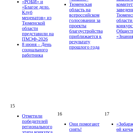
«РОБИ» и
Тюменская
комите
«Благое дело.
область на
заведен
Клуб
всероссийском
Тюменс
меценатов» из
голосовании за
области
Тюменской
проекты
конкурс
области
благоустройства
Общест
представили на
приближается к
«Знани
ПМЭФ-2026
результату
8 июня – День
прошлого года
социального
работника
15
16
17
Отметили
победителей
Они помогают
«Зөбәрҗ
регионального
сиять!
өй кичә
этапа конкурса