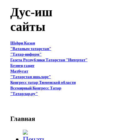
Дус-иш
сайты
Шәһри Казан
"Ватаным татарстан"
"Татар-информ"
Газета Республики Татарстан "Интертат"
Безнең гәҗит
Матбугат
"Татарстан яшьләре"
Конгресс татар Тюменской области
Всемирный Конгресс Татар
"Татарлар.ру"
Главная