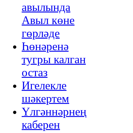
авылында
Авыл көне
гөрләде
Һөнәренә
тугры калган
остаз
Игелекле
шәкертем
Үлгәннәрнең
каберен