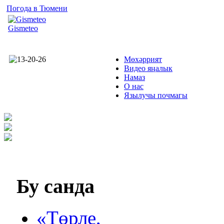
Погода в Тюмени
Gismeteo
Мөхәррият
Видео яңалык
Намаз
О нас
Язылучы почмагы
Бу
санда
«Төрле,