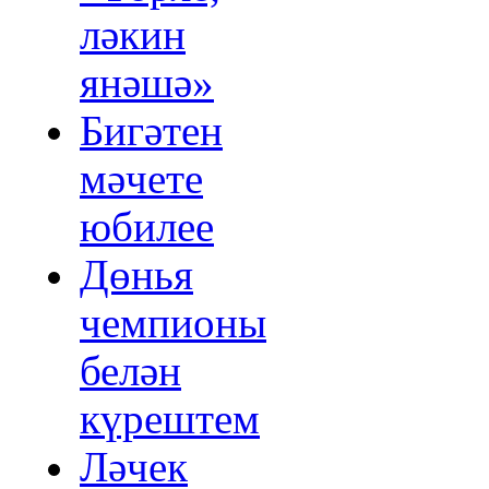
ләкин
янәшә»
Бигәтен
мәчете
юбилее
Дөнья
чемпионы
белән
күрештем
Ләчек