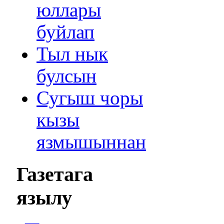
юллары
буйлап
Тыл нык
булсын
Сугыш чоры
кызы
язмышыннан
Газетага
язылу