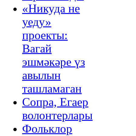
«Никуда не
уеду»
проекты:
Вагай
эшмәкәре үз
авылын
ташламаган
Сопра, Егаер
волонтерлары
Фольклор