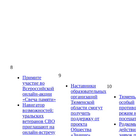
8
9
Примите
участие во
Наставники
10
Всероссийской
образовательных
онлайн-акции
организаций
Тюмень.
«Свеча памяти»
Тюменской
особый
Навигатор
области смогут
против
возможностей:
получить
режим н
уральских
поддержку от
посещат
ветеранов СВО
проекта
Родком
приглашают на
Общества
действи
онлайн-встречу
«Знание»
заявок 