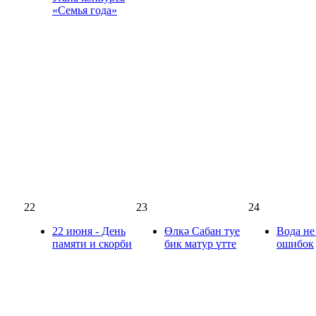
«Семья года»
22
23
24
22 июня - День
Өлкә Сабан туе
Вода не
памяти и скорби
бик матур үтте
ошибок