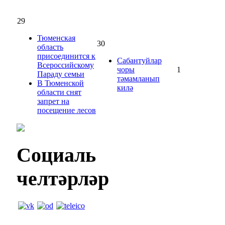
29
Тюменская
30
область
присоединится к
Сабантуйлар
Всероссийскому
чоры
1
Параду семьи
тәмамланып
В Тюменской
килә
области снят
запрет на
посещение лесов
Социаль
челтәрләр