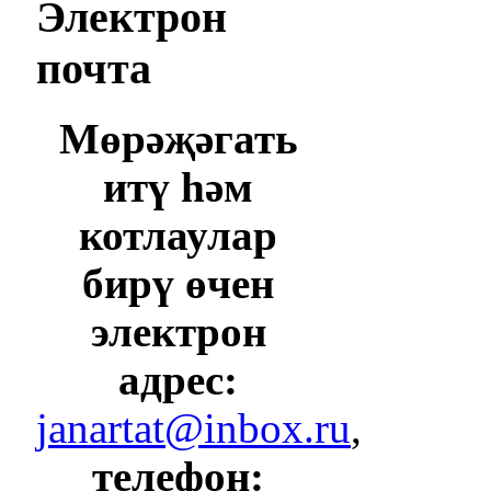
Электрон
почта
Мөрәҗәгать
итү һәм
котлаулар
бирү өчен
электрон
адрес:
janartat@inbox.ru
,
телефон: