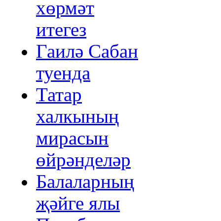
хөрмәт
итегез
Гаилә Сабан
туенда
Татар
халкының
мирасын
өйрәнделәр
Балаларның
җәйге ялы