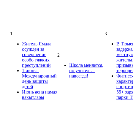
1
3
Житель Ямала
В Тюме
осужден за
задержа
совершение
местну
2
особо тяжких
жительн
преступлений
Школа меняется,
призыв
1 июня–
но учитель –
террори
Международный
навсегда!
Фитнес-
день защиты
характе
детей
спорти
Июнь аена намаз
55+ зар
вакытлары
парки 