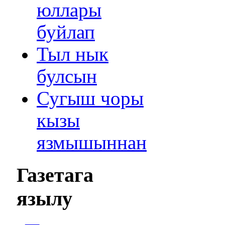
юллары
буйлап
Тыл нык
булсын
Сугыш чоры
кызы
язмышыннан
Газетага
язылу