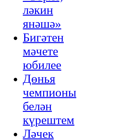
ләкин
янәшә»
Бигәтен
мәчете
юбилее
Дөнья
чемпионы
белән
күрештем
Ләчек