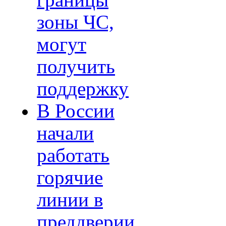
границы
зоны ЧС,
могут
получить
поддержку
В России
начали
работать
горячие
линии в
преддверии