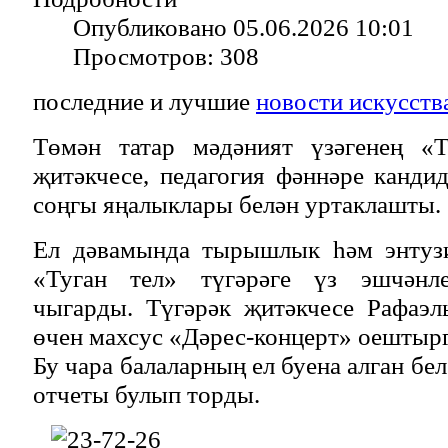
Опубликовано 05.06.2026 10:01
Просмотров: 308
последние и лучшие
новости искусств
Төмән татар мәдәният үзәгенең «Т
җитәкчесе, педагогия фәннәре канди
соңгы яңалыклары белән уртаклашты.
Ел дәвамында тырышлык һәм энтузи
«Туган тел» түгәрәге үз эшчәнле
чыгарды. Түгәрәк җитәкчесе Рафаэл
өчен махсус «Дәрес-концерт» оештырг
Бу чара балаларның ел буена алган бе
отчеты булып торды.