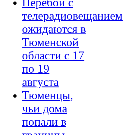
Перебои с
телерадиовещанием
ожидаются в
Тюменской
области с 17
по 19
августа
Тюменцы,
чьи дома
попали в