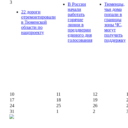
3
В России
Тюменцы,
начали
чьи дома
22 дороги
работать
попали в
отремонтировали
горячие
границы
в Тюменской
линии в
зоны ЧС,
области по
преддверии
могут
нацпроекту
единого дня
получить
голосования
поддержку
10
11
12
17
18
19
24
25
26
31
1
2