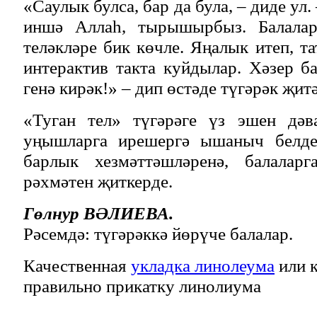
«Саулык булса, бар да була, – диде ул.
иншә Аллаһ, тырышырбыз. Балаларн
теләкләре бик көчле. Яңалык итеп, т
интерактив такта куйдылар. Хәзер б
генә кирәк!» – дип өстәде түгәрәк җит
«Туган тел» түгәрәге үз эшен дәв
уңышларга ирешергә ышаныч белдер
барлык хезмәттәшләренә, балаларг
рәхмәтен җиткерде.
Гөлнур ВӘЛИЕВА.
Рәсемдә: түгәрәккә йөрүче балалар.
Качественная
укладка линолеума
или к
правильно прикатку линолиума