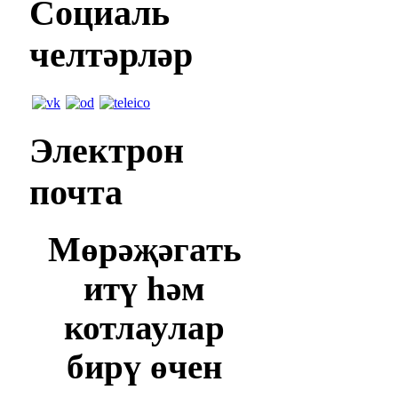
Социаль
челтәрләр
Электрон
почта
Мөрәҗәгать
итү һәм
котлаулар
бирү өчен