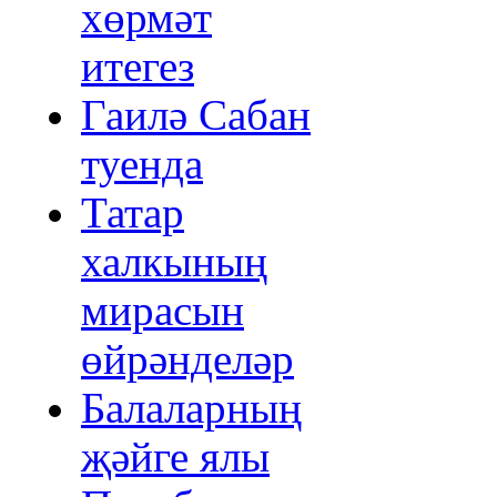
хөрмәт
итегез
Гаилә Сабан
туенда
Татар
халкының
мирасын
өйрәнделәр
Балаларның
җәйге ялы