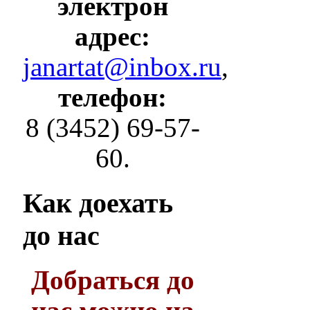
электрон
адрес:
janartat@inbox.ru
,
телефон:
8 (3452) 69-57-
60.
Как
доехать
до нас
Добраться до