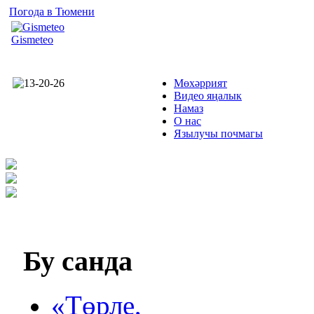
Погода в Тюмени
Gismeteo
Мөхәррият
Видео яңалык
Намаз
О нас
Язылучы почмагы
Бу
санда
«Төрле,