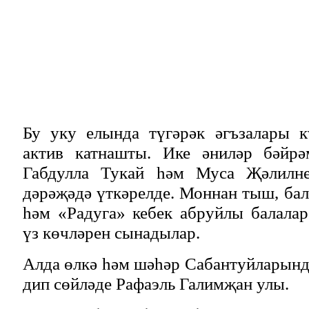
Бу уку елында түгәрәк әгъзалары к
актив катнашты. Ике әниләр бәйрә
Габдулла Тукай һәм Муса Җәлилн
дәрәҗәдә үткәрелде. Моннан тыш, ба
һәм «Радуга» кебек абруйлы балала
үз көчләрен сынадылар.
Алда өлкә һәм шәһәр Сабантуйларында
дип сөйләде Рафаэль Галимҗан улы.