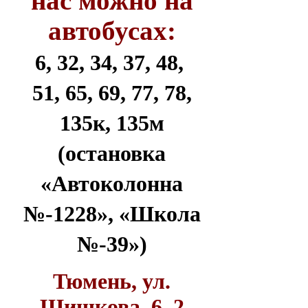
нас можно на
автобусах:
6, 32, 34, 37, 48,
51, 65, 69, 77, 78,
135к, 135м
(остановка
«Автоколонна
№-1228», «Школа
№-39»)
Тюмень, ул.
Шишкова, 6, 2