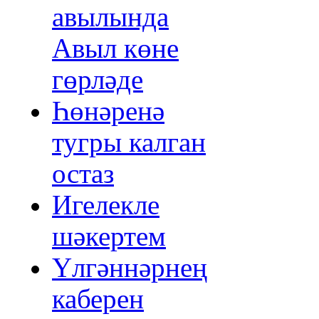
авылында
Авыл көне
гөрләде
Һөнәренә
тугры калган
остаз
Игелекле
шәкертем
Үлгәннәрнең
каберен