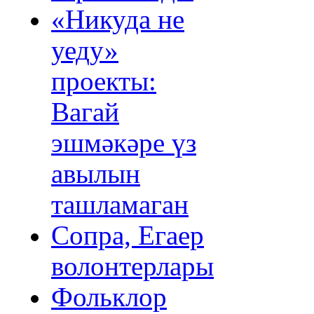
«Никуда не
уеду»
проекты:
Вагай
эшмәкәре үз
авылын
ташламаган
Сопра, Егаер
волонтерлары
Фольклор