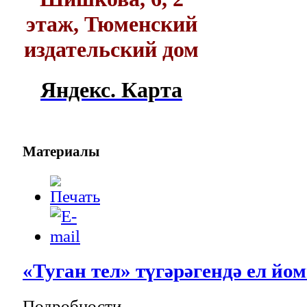
этаж, Тюменский
издательский дом
Яндекс. Карта
Материалы
«Туган тел» түгәрәгендә ел йо
Подробности