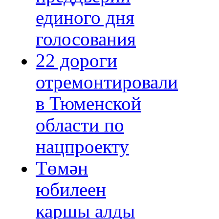
единого дня
голосования
22 дороги
отремонтировали
в Тюменской
области по
нацпроекту
Төмән
юбилеен
каршы алды